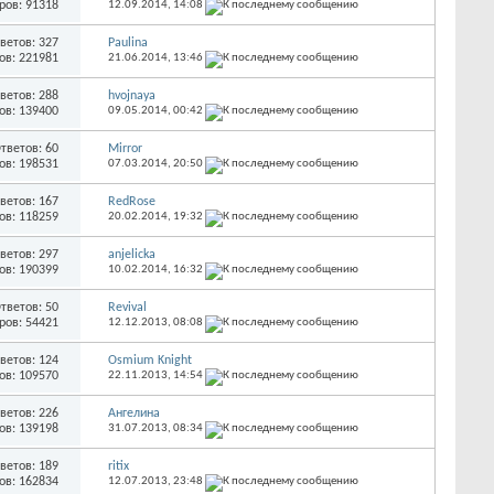
ров: 91318
12.09.2014,
14:08
ветов: 327
Paulina
ов: 221981
21.06.2014,
13:46
ветов: 288
hvojnaya
ов: 139400
09.05.2014,
00:42
тветов: 60
Mirror
ов: 198531
07.03.2014,
20:50
ветов: 167
RedRose
ов: 118259
20.02.2014,
19:32
ветов: 297
anjelicka
ов: 190399
10.02.2014,
16:32
тветов: 50
Revival
ров: 54421
12.12.2013,
08:08
ветов: 124
Osmium Knight
ов: 109570
22.11.2013,
14:54
ветов: 226
Ангелина
ов: 139198
31.07.2013,
08:34
ветов: 189
ritix
ов: 162834
12.07.2013,
23:48