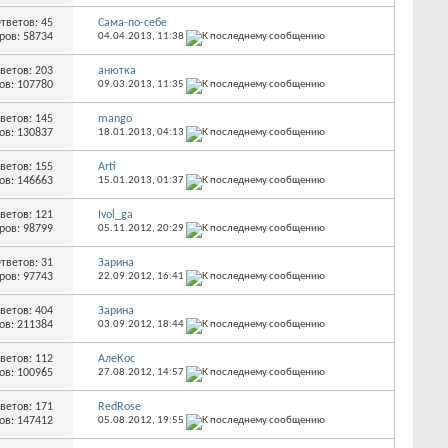
тветов: 45
Сама-по-себе
ров: 58734
04.04.2013,
11:38
ветов: 203
анютка
ов: 107780
09.03.2013,
11:35
ветов: 145
mango
ов: 130837
18.01.2013,
04:13
ветов: 155
Arti
ов: 146663
15.01.2013,
01:37
ветов: 121
Ivol_ga
ров: 98799
05.11.2012,
20:29
тветов: 31
Зарина
ров: 97743
22.09.2012,
16:41
ветов: 404
Зарина
ов: 211384
03.09.2012,
18:44
ветов: 112
АлеКос
ов: 100965
27.08.2012,
14:57
ветов: 171
RedRose
ов: 147412
05.08.2012,
19:55