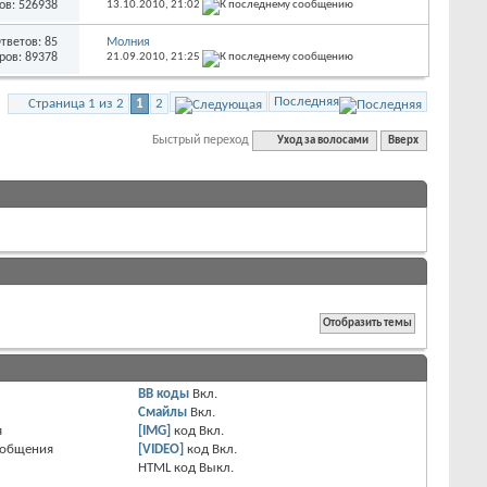
ов: 526938
13.10.2010,
21:02
тветов: 85
Молния
ров: 89378
21.09.2010,
21:25
Последняя
Страница 1 из 2
1
2
Быстрый переход
Уход за волосами
Вверх
BB коды
Вкл.
Смайлы
Вкл.
я
[IMG]
код
Вкл.
ообщения
[VIDEO]
код
Вкл.
HTML код
Выкл.