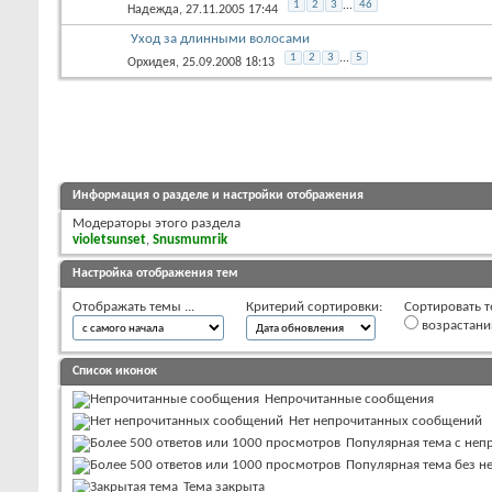
1
2
3
...
46
Надежда
, 27.11.2005 17:44
Уход за длинными волосами
1
2
3
...
5
Орхидея
, 25.09.2008 18:13
Информация о разделе и настройки отображения
Модераторы этого раздела
violetsunset
,
Snusmumrik
Настройка отображения тем
Отображать темы ...
Критерий сортировки:
Сортировать т
возрастан
Список иконок
Непрочитанные сообщения
Нет непрочитанных сообщений
Популярная тема с не
Популярная тема без 
Тема закрыта