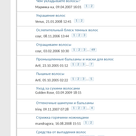
Чем укладываете волосы?
1
2
Маринка-ка
, 09.04.2007 16:01
Украшение волос
1
2
Venus
, 21.01.2008 12:41
Ослепительный блеск темных волос
1
2
3
соус
, 08.11.2006 13:44
Отращиваем волосы
1
2
3
...
49
соус
, 03.02.2006 10:30
Промышленные бальзамы и маски для волос
1
2
3
...
7
Arti
, 23.10.2005 01:12
Пышные волосы
1
2
3
...
5
Arti
, 05.10.2005 02:22
Уход за сухими волосами
Golden Rose
, 03.09.2009 18:15
Оттеночные шампуни и бальзамы
1
2
3
...
4
Iriny
, 09.11.2007 07:28
Стрижка горячими ножницами
1
2
mandragora
, 16.08.2008 15:51
Средства от выпадения волос