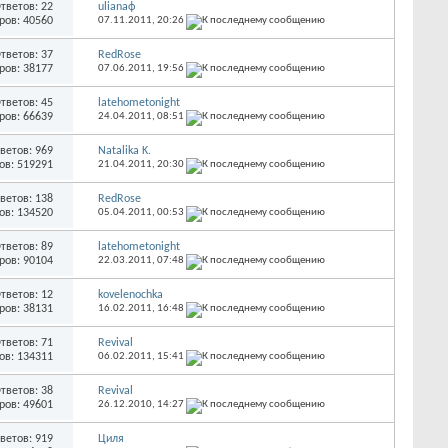
тветов: 22
ulianaф
ров: 40560
07.11.2011,
20:26
тветов: 37
RedRose
ров: 38177
07.06.2011,
19:56
тветов: 45
latehometonight
ров: 66639
24.04.2011,
08:51
ветов: 969
Natalika K.
ов: 519291
21.04.2011,
20:30
ветов: 138
RedRose
ов: 134520
05.04.2011,
00:53
тветов: 89
latehometonight
ров: 90104
22.03.2011,
07:48
тветов: 12
kovelenochka
ров: 38131
16.02.2011,
16:48
тветов: 71
Revival
ов: 134311
06.02.2011,
15:41
тветов: 38
Revival
ров: 49601
26.12.2010,
14:27
ветов: 919
Циля