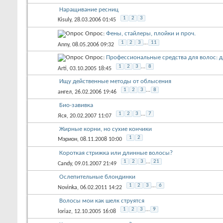
Наращивание ресниц
1
2
3
Kisuly
, 28.03.2006 01:45
Опрос:
Фены, стайлеры, плойки и проч.
1
2
3
...
11
Anny
, 08.05.2006 09:32
Опрос:
Профессиональные средства для волос: д
1
2
3
...
8
Arti
, 03.10.2005 18:45
Ищу действенные методы от облысения
1
2
3
...
8
ангел
, 26.02.2006 19:46
Био-завивка
1
2
3
...
7
Яся
, 20.02.2007 11:07
Жирные корни, но сухие кончики
1
2
Мэрион
, 08.11.2008 10:00
Короткая стрижка или длинные волосы?
1
2
3
...
21
Candy
, 09.01.2007 21:49
Ослепительные блондинки
1
2
3
...
6
Novinka
, 06.02.2011 14:22
Волосы мои как шелк струятся
1
2
3
...
9
loriaz
, 12.10.2005 16:08