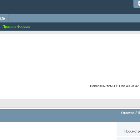
afe
Правила Форума
и
Показаны темы с 1 по 40 из 42
Ответов
/
П
Просмотр