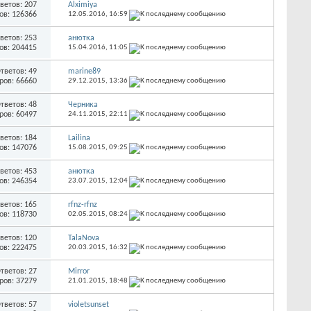
ветов: 207
Alximiya
ов: 126366
12.05.2016,
16:59
ветов: 253
анютка
ов: 204415
15.04.2016,
11:05
тветов: 49
marine89
ров: 66660
29.12.2015,
13:36
тветов: 48
Черника
ров: 60497
24.11.2015,
22:11
ветов: 184
Lailina
ов: 147076
15.08.2015,
09:25
ветов: 453
анютка
ов: 246354
23.07.2015,
12:04
ветов: 165
rfnz-rfnz
ов: 118730
02.05.2015,
08:24
ветов: 120
TalaNova
ов: 222475
20.03.2015,
16:32
тветов: 27
Mirror
ров: 37279
21.01.2015,
18:48
тветов: 57
violetsunset