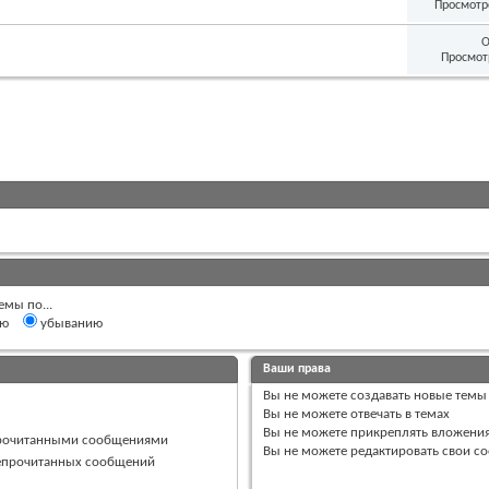
Просмотр
О
Просмот
емы по...
ию
убыванию
Ваши права
Вы
не можете
создавать новые темы
Вы
не можете
отвечать в темах
Вы
не можете
прикреплять вложени
прочитанными сообщениями
Вы
не можете
редактировать свои с
непрочитанных сообщений