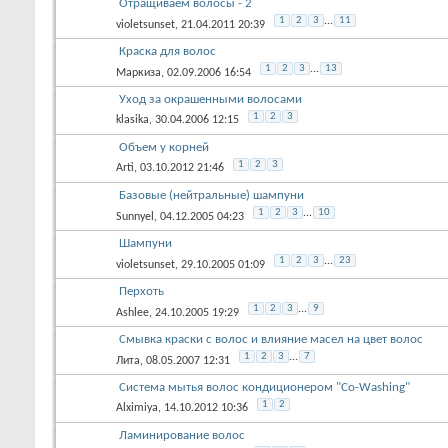
Отращиваем волосы - 2
1
2
3
...
11
violetsunset
, 21.04.2011 20:39
Краска для волос
1
2
3
...
13
Маркиза
, 02.09.2006 16:54
Уход за окрашенными волосами
1
2
3
klasika
, 30.04.2006 12:15
Объем у корней
1
2
3
Arti
, 03.10.2012 21:46
Базовые (нейтральные) шампуни
1
2
3
...
10
Sunnyel
, 04.12.2005 04:23
Шампуни
1
2
3
...
23
violetsunset
, 29.10.2005 01:09
Перхоть
1
2
3
...
9
Ashlee
, 24.10.2005 19:29
Смывка краски с волос и влияние масел на цвет волос
1
2
3
...
7
Лита
, 08.05.2007 12:31
Система мытья волос кондиционером "Co-Washing"
1
2
Alximiya
, 14.10.2012 10:36
Ламинирование волос