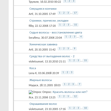
1
2
3
Труляля
, 16.02.2010 00:22
Секущиеся кончики
1
2
3
...
17
Arti
, 31.10.2005 17:49
Стрижки, прически, укладки
1
2
3
...
15
filby
, 22.12.2006 17:20
Седые волосы - восстановление цвета
1
2
3
...
4
Serafima
, 30.07.2006 23:04
Химическая завивка
1
2
3
...
9
Arti
, 20.10.2005 15:42
Средства от выпадения волос - 2
1
2
3
...
15
violetsunset
, 13.10.2010 21:11
Коса
1
2
3
Lena K
, 03.06.2008 20:39
Жирные волосы
1
2
3
...
7
Маруся
, 28.11.2005 18:03
Опрос:
Красить волосы или нет?
1
2
3
...
12
Яся
, 23.11.2006 13:25
Окрашивание волос
1
2
3
...
10
violetsunset
, 23.10.2005 17:16