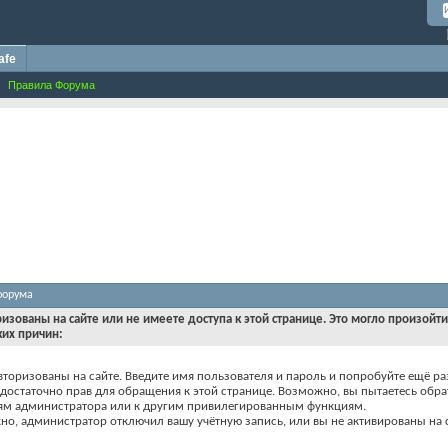
afe
Правила Форума
форума
ризованы на сайте или не имеете доступа к этой странице. Это могло произойт
ких причин:
вторизованы на сайте. Введите имя пользователя и пароль и попробуйте ещё ра
едостаточно прав для обращения к этой странице. Возможно, вы пытаетесь обра
ям администратора или к другим привилегированным функциям.
о, администратор отключил вашу учётную запись, или вы не активированы на с