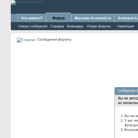
Что нового?
Форум
Магазин Aromarti.ru
Aromarti-C
Новые сообщения
Справка
Календарь
Опции форума
Навигация
Сообщение форума
Сообщение 
Вы не авто
из несколь
Вы не а
У вас н
функци
Возможн