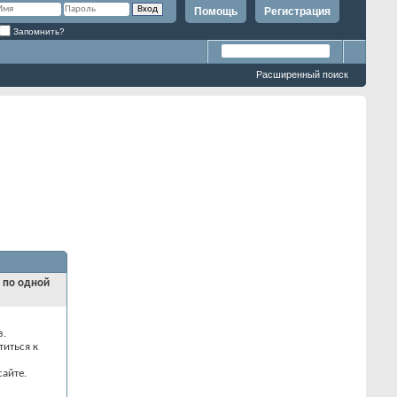
Помощь
Регистрация
Запомнить?
Расширенный поиск
и по одной
з.
титься к
айте.