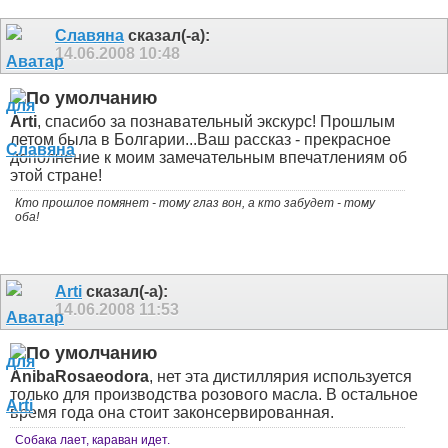
Славяна
сказал(-а):
14.06.2008
10:48
Arti
, спасибо за познавательный экскурс!
Прошлым
летом была в Болгарии...Ваш рассказ - прекрасное
дополнение к моим замечательным впечатлениям об
этой стране!
Кто прошлое помянет - тому глаз вон, а кто забудет - тому
оба!
Arti
сказал(-а):
14.06.2008
11:53
AnibaRosaeodora
, нет эта дистиллярия используется
только для производства розового масла. В остальное
время года она стоит законсервированная.
Собака лает, караван идет.