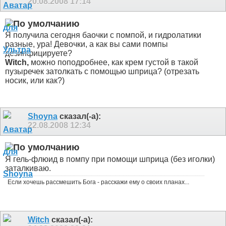
20.08.2008
17:14
Я получила сегодня баочки с помпой, и гидролатики
разные, ура!
Девочки, а как вы сами помпы
дезинфицируете?
Witch,
можно поподробнее, как крем густой в такой
пузыречек затолкать с помощью шприца? (отрезать
носик, или как?)
Shoyna
сказал(-а):
22.08.2008
12:34
Я гель-флюид в помпу при помощи шприца (без иголки)
заталкиваю.
Если хочешь рассмешить Бога - расскажи ему о своих планах...
Witch
сказал(-а):