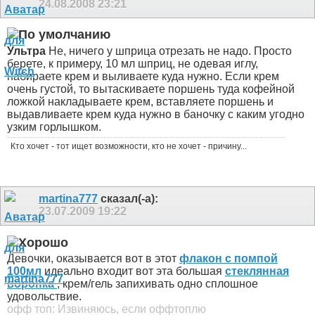
24.08.2008
23:21
Ультра
Не, ничего у шприца отрезать не надо. Просто
берете, к примеру, 10 мл шприц, не одевая иглу,
набираете крем и выливаете куда нужно. Если крем
очень густой, то вытаскиваете поршень туда кофейной
ложкой накладываете крем, вставляете поршень и
выдавливаете крем куда нужно в баночку с каким угодно
узким горлышком.
Кто хочет - тот ищет возможности, кто не хочет - причину...
martina777
сказал(-а):
23.07.2009
19:22
Девочки, оказывается вот в этот
флакон с помпой
100мл
идеально входит вот эта большая
стеклянная
воронка
, крем/гель запихивать одно сплошное
удовольствие.
офф топ: Извиняюсь, если оффтоплю