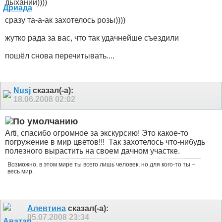
дыхании))))
сразу та-а-ак захотелось розы))))
жутко рада за вас, что так удачнейше съездили
пошёл снова перечитывать....
Nusj
сказал(-а):
18.06.2008
02:02
Arti, спасибо огромное за экскурсию! Это какое-то
погружение в мир цветов!!!
Так захотелось что-нибудь
полезного вырастить на своем дачном участке.
Возможно, в этом мире ты всего лишь человек, но для кого-то ты –
весь мир.
Алевтина
сказал(-а):
05.07.2008
23:34