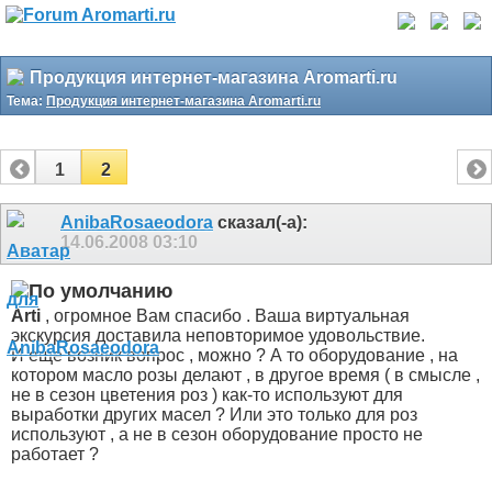
Продукция интернет-магазина Aromarti.ru
Тема:
Продукция интернет-магазина Aromarti.ru
1
2
AnibaRosaeodora
сказал(-а):
14.06.2008
03:10
Arti
, огромное Вам спасибо . Ваша виртуальная
экскурсия доставила неповторимое удовольствие.
И еще возник вопрос , можно ? А то оборудование , на
котором масло розы делают , в другое время ( в смысле ,
не в сезон цветения роз ) как-то используют для
выработки других масел ? Или это только для роз
используют , а не в сезон оборудование просто не
работает ?