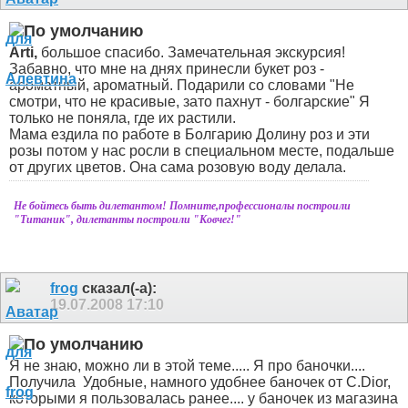
Arti,
большое спасибо. Замечательная экскурсия!
Забавно, что мне на днях принесли букет роз -
ароматный, ароматный. Подарили со словами "Не
смотри, что не красивые, зато пахнут - болгарские"
Я
только не поняла, где их растили.
Мама ездила по работе в Болгарию Долину роз и эти
розы потом у нас росли в специальном месте, подальше
от других цветов. Она сама розовую воду делала.
Не бойтесь быть дилетантом! Помните,профессионалы построили
"Титаник", дилетанты построили "Ковчег!"
frog
сказал(-а):
19.07.2008
17:10
Я не знаю, можно ли в этой теме..... Я про баночки....
Получила
Удобные, намного удобнее баночек от C.Dior,
которыми я пользовалась ранее.... у баночек из магазина