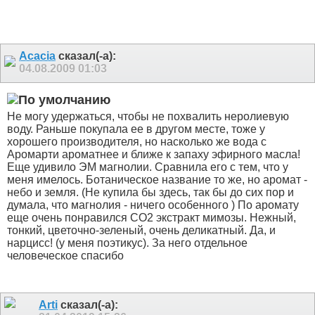
Acacia
сказал(-а):
04.08.2009
01:03
Не могу удержаться, чтобы не похвалить неролиевую
воду. Раньше покупала ее в другом месте, тоже у
хорошего производителя, но насколько же вода с
Аромарти ароматнее и ближе к запаху эфирного масла!
Еще удивило ЭМ магнолии. Сравнила его с тем, что у
меня имелось. Ботаническое название то же, но аромат -
небо и земля. (Не купила бы здесь, так бы до сих пор и
думала, что магнолия - ничего особенного
) По аромату
еще очень понравился СО2 экстракт мимозы. Нежный,
тонкий, цветочно-зеленый, очень деликатный. Да, и
нарцисс! (у меня поэтикус). За него отдельное
человеческое спасибо
Arti
сказал(-а):