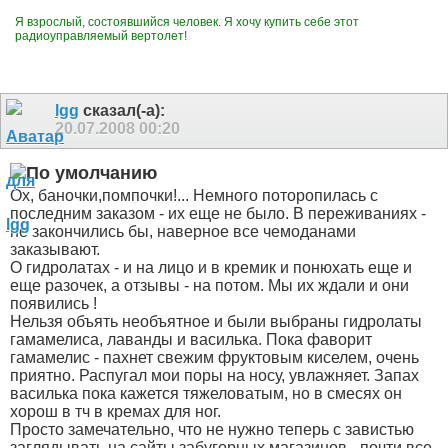
Я взрослый, состоявшийся человек. Я хочу купить себе этот
радиоуправляемый вертолет!
lgg
сказал(-а):
20.07.2008
00:20
Ох, баночки,помпочки!... Немного поторопилась с
последним заказом - их еще не было. В переживаниях -
не закончились бы, наверное все чемоданами
заказывают.
О гидролатах - и на лицо и в кремик и понюхать еще и
еще разочек, а отзывы - на потом. Мы их ждали и они
появились !
Нельзя объять необъятное и были выбраны гидролаты
гамамелиса, лаванды и василька. Пока фаворит
гамамелис - пахнет свежим фруктовым киселем, очень
приятно. Распугал мои поры на носу, увлажняет. Запах
василька пока кажется тяжеловатым, но в смесях он
хорош в тч в кремах для ног.
Просто замечательно, что не нужно теперь с завистью
заглядывать на сайты забугорных магазинов - почти все