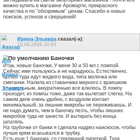
можно купить в магазине Аромарти, прекрасного
качества и по "обозримым" ценам. Спасибо и новых
поисков, успехов и свершений!
Ирина-Эльвира
сказал(-а):
18.08.2008
20:03
Баночки
Итак, новые баночки. У меня 30 и 50 мл с помпой.
Сейчас ими пользуюсь и не нарадуюсь. Естественно,
кремы туда идут жидкого вида, типа молочка или
сметанки. Налила из стаканчика мерного с краешком
специальным, аккуратненько все влилось. В помпу
проходит, из помпы тоже, даже так вылетает слегка. На
самом деле очень удобно, с воздухом контакт
минимальный, за лишние микробы не переживаешь. И
не надо думать, чем в баночку лезть, чтобы лишних
микробов туда не занести. И вытирать без конца
шпатель.
На трубочке от банки я сделала надрез наискосок, чтобы
лучше крем всасывался в трубку.
Есть еще 1 баночка, со стеклянной пипеткой. Туда