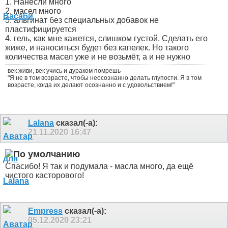
1. Нанесли много
2. масел много
3. альгинат без специальных добавок не
пластифицируется
4. гель, как мне кажется, слишком густой. Сделать его
жиже, и наноситься будет без капелек. Но такого
количества масел уже и не возьмёт, а и не нужно
век живи, век учись и дураком помрешь
"Я не в том возрасте, чтобы неосознанно делать глупости. Я в том
возрасте, когда их делают осознанно и с удовольствием!"
Lalana
сказал(-а):
21.11.2020
16:47
Спасибо! Я так и подумала - масла много, да ещё
чистого касторового!
Empress
сказал(-а):
05.12.2020
23:21