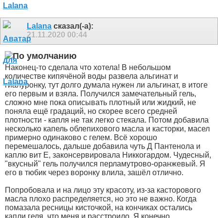
Lalana
сказал(-а):
21.11.2020
00:44
Наконец-то сделала что хотела! В небольшом
количестве кипячёной воды развела альгинат и
гиалуронку, тут долго думала нужен ли альгинат, в итоге
его первым и взяла. Получился замечательный гель,
сложно мне пока описывать плотный или жидкий, не
поняла ещё градаций, но скорее всего средней
плотности - капля не так легко стекала. Потом добавила
несколько капель облепихового масла и касторки, масел
примерно одинаково с гелем. Всё хорошо
перемешалось, дальше добавила чуть Д Пантенола и
каплю вит Е, законсервировала Никкогардом. Чудесный,
"вкусный" гель получился перламутрово-оранжевый. Я
его в тюбик через воронку влила, зашёл отлично.
Попробовала и на лицо эту красоту, из-за касторового
масла плохо распределяется, но это не важно. Когда
помазала ресницы кисточкой, на кончиках остались
капли геля, что меня и расстроило. Я конечно