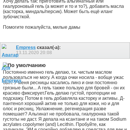
Хочу делать так: приготовить альгинатный или
гиалуроновый гель (а может и то и то?), добавить масла
(касторка, миндаль/персик). Может быть ещё иланг
зубочисткой.
Помогите пожалуйста, милые дамы
Empress
сказал(-а):
13.11.2020
20:08
Постоянно именно гель делаю, т.к. чистым маслом
пользоваться не могу. А когда очки носила - вобще ужас
был. У меня ресницы касались линз и они постоянно
грязные были... А гель также пользую для бровей - он их
красиво фиксирует.Гель делаю густой, пропорции не
подскажу. Потом в гель добавляла касторку и активы. Д-
пантенол хороший актив не только для кожи, но и для
олос и ресниц. Увлажнение, регенерация разве
помешает? Альгинат не пробовала, гиалуронка такой
густоты не даст. Я делала на ксантане и на таком
Sodium
acrylates copolymer (and) Lecithin. Пробуйте, как
задумали. ЭМ я спокойно добавляю в средства для век и