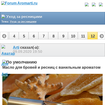
Уход за ресницами
Тема:
Уход за ресницами
3
4
5
6
7
8
9
10
11
12
Arti
сказал(-а):
09.09.2020
19:50
Масло для бровей и ресниц с ванильным ароматом