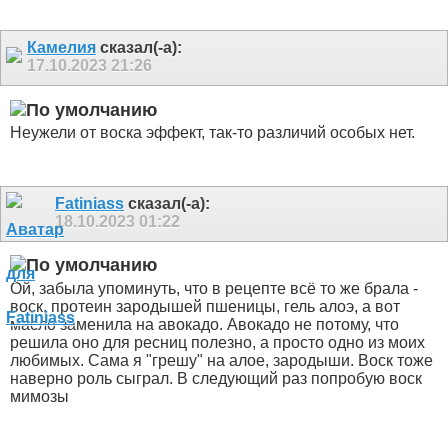
Камелия
сказал(-а):
17.10.2023
21:26
Неужели от воска эффект, так-то различий особых нет.
Fatiniass
сказал(-а):
18.10.2023
01:22
Ой, забыла упоминуть, что в рецепте всё то же брала -
воск, протеин зародышей пшеницы, гель алоэ, а вот
масло заменила на авокадо. Авокадо не потому, что
решила оно для ресниц полезно, а просто одно из моих
любимых. Сама я "грешу" на алое, зародыши. Воск тоже
наверно роль сыграл. В следующий раз попробую воск
мимозы