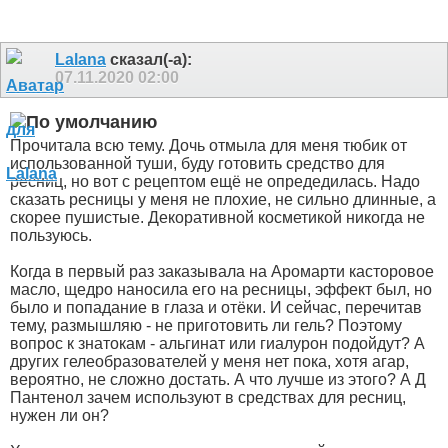
Lalana
сказал(-а):
07.11.2020
02:00
Прочитала всю тему. Дочь отмыла для меня тюбик от
использованной туши, буду готовить средство для
ресниц, но вот с рецептом ещё не опредедилась. Надо
сказать ресницы у меня не плохие, не сильно длинные, а
скорее пушистые. Декоративной косметикой никогда не
пользуюсь.
Когда в первый раз заказывала на Аромарти касторовое
масло, щедро наносила его на ресницы, эффект был, но
было и попадание в глаза и отёки. И сейчас, перечитав
тему, размышляю - не приготовить ли гель? Поэтому
вопрос к знатокам - альгинат или гиалурон подойдут? А
других гелеобразователей у меня нет пока, хотя агар,
вероятно, не сложно достать. А что лучше из этого? А Д
Пантенол зачем используют в средствах для ресниц,
нужен ли он?