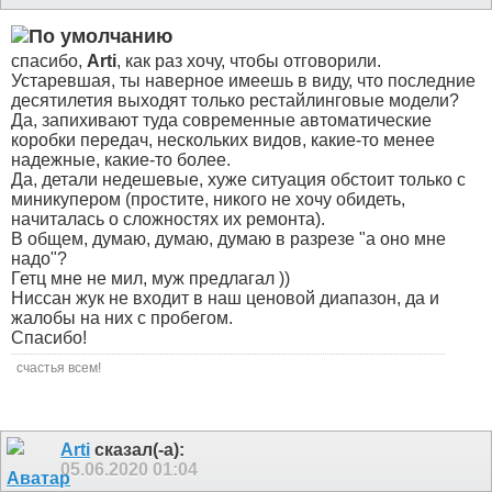
спасибо,
Arti
, как раз хочу, чтобы отговорили.
Устаревшая, ты наверное имеешь в виду, что последние
десятилетия выходят только рестайлинговые модели?
Да, запихивают туда современные автоматические
коробки передач, нескольких видов, какие-то менее
надежные, какие-то более.
Да, детали недешевые, хуже ситуация обстоит только с
миникупером (простите, никого не хочу обидеть,
начиталась о сложностях их ремонта).
В общем, думаю, думаю, думаю в разрезе "а оно мне
надо"?
Гетц мне не мил, муж предлагал ))
Ниссан жук не входит в наш ценовой диапазон, да и
жалобы на них с пробегом.
Спасибо!
счастья всем!
Arti
сказал(-а):
05.06.2020
01:04