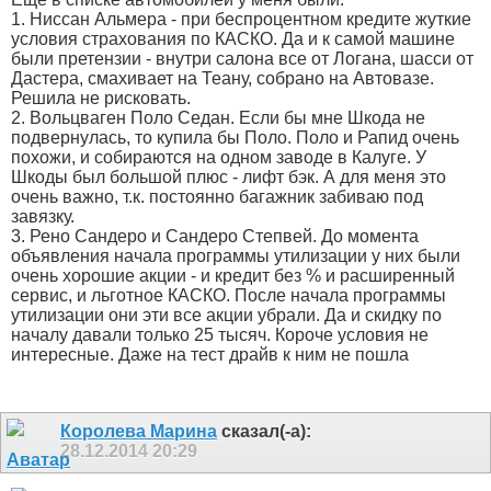
1. Ниссан Альмера - при беспроцентном кредите жуткие
условия страхования по КАСКО. Да и к самой машине
были претензии - внутри салона все от Логана, шасси от
Дастера, смахивает на Теану, собрано на Автовазе.
Решила не рисковать.
2. Вольцваген Поло Седан. Если бы мне Шкода не
подвернулась, то купила бы Поло. Поло и Рапид очень
похожи, и собираются на одном заводе в Калуге. У
Шкоды был большой плюс - лифт бэк. А для меня это
очень важно, т.к. постоянно багажник забиваю под
завязку.
3. Рено Сандеро и Сандеро Степвей. До момента
объявления начала программы утилизации у них были
очень хорошие акции - и кредит без % и расширенный
сервис, и льготное КАСКО. После начала программы
утилизации они эти все акции убрали. Да и скидку по
началу давали только 25 тысяч. Короче условия не
интересные. Даже на тест драйв к ним не пошла
Королева Марина
сказал(-а):
28.12.2014
20:29