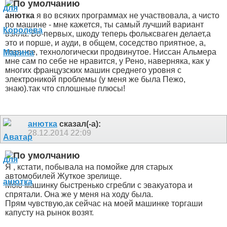
анютка
я во всяких программах не участвовала, а чисто
по машине - мне кажется, ты самый лучший вариант
взяла. Во-первых, шкоду теперь фольксваген делает,а
это и порше, и ауди, в общем, соседство приятное, а,
главное, технологически продвинутое. Ниссан Альмера
мне сам по себе не нравится, у Рено, наверняка, как у
многих французских машин среднего уровня с
электроникой проблемы (у меня же была Пежо,
знаю).так что сплошные плюсы!
анютка
сказал(-а):
28.12.2014
22:09
Я , кстати, побывала на помойке для старых
автомобилей
Жуткое зрелище.
Мою машинку быстренько сгребли с эвакуатора и
спрятали. Она же у меня на ходу была.
Прям чувствую,ак сейчас на моей машинке торгаши
капусту на рынок возят.