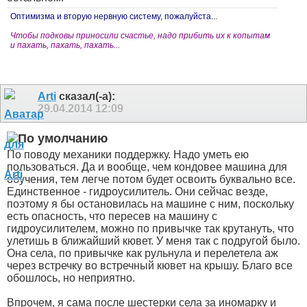
Оптимизма и вторую нервную систему, пожалуйста...
Чтобы подковы приносили счастье, надо прибить их к копытам
и пахать, пахать, пахать...
Arti
сказал(-а):
29.04.2014
12:09
По поводу механики поддержку. Надо уметь ею
пользоваться. Да и вообще, чем кондовее машина для
обучения, тем легче потом будет освоить буквально все.
Единственное - гидроусилитель. Они сейчас везде,
поэтому я бы остановилась на машине с ним, поскольку
есть опасность, что пересев на машину с
гидроусилителем, можно по привычке так крутануть, что
улетишь в ближайший кювет. У меня так с подругой было.
Она села, по привычке как рульнула и перелетела аж
через встречку во встречный кювет на крышу. Благо все
обошлось, но неприятно.
Впрочем, я сама после шестерки села за иномарку и