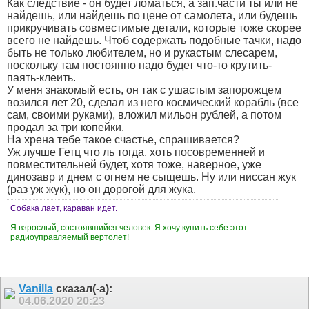
Как следствие - он будет ломаться, а зап.части ты или не
найдешь, или найдешь по цене от самолета, или будешь
прикручивать совместимые детали, которые тоже скорее
всего не найдешь. Чтоб содержать подобные тачки, надо
быть не только любителем, но и рукастым слесарем,
поскольку там постоянно надо будет что-то крутить-
паять-клеить.
У меня знакомый есть, он так с ушастым запорожцем
возился лет 20, сделал из него космический корабль (все
сам, своими руками), вложил мильон рублей, а потом
продал за три копейки.
На хрена тебе такое счастье, спрашивается?
Уж лучше Гетц что ль тогда, хоть посовременней и
повместительней будет, хотя тоже, наверное, уже
динозавр и днем с огнем не сыщешь. Ну или ниссан жук
(раз уж жук), но он дорогой для жука.
Собака лает, караван идет.
Я взрослый, состоявшийся человек. Я хочу купить себе этот
радиоуправляемый вертолет!
Vanilla
сказал(-а):
04.06.2020
20:23