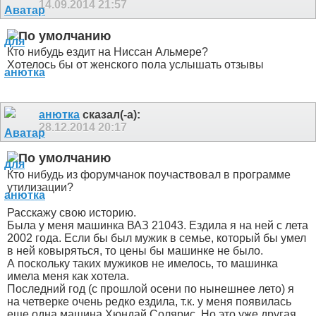
14.09.2014
21:57
Кто нибудь ездит на Ниссан Альмере?
Хотелось бы от женского пола услышать отзывы
анютка
сказал(-а):
28.12.2014
20:17
Кто нибудь из форумчанок поучаствовал в программе
утилизации?
Расскажу свою историю.
Была у меня машинка ВАЗ 21043. Ездила я на ней с лета
2002 года. Если бы был мужик в семье, который бы умел
в ней ковыряться, то цены бы машинке не было.
А поскольку таких мужиков не имелось, то машинка
имела меня как хотела.
Последний год (с прошлой осени по нынешнее лето) я
на четверке очень редко ездила, т.к. у меня появилась
еще одна машина Хюндай Солярис. Но это уже другая