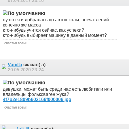
07.04.2017
23:16
ну вот я и добралась до автошколы, впечатлений
конечно же масса
кто-нибудь учится сейчас, как успехи?
кто-нибудь выбирает машину в данный момент?
счастья всем!
Vanilla
сказал(-а):
20.05.2020
23:24
девушки, может быть среди нас есть любители или
владельцы фольксваген жука?
4f7b2e1809b602166f000006.jpg
счастья всем!
Juli_R
сказал(-а):