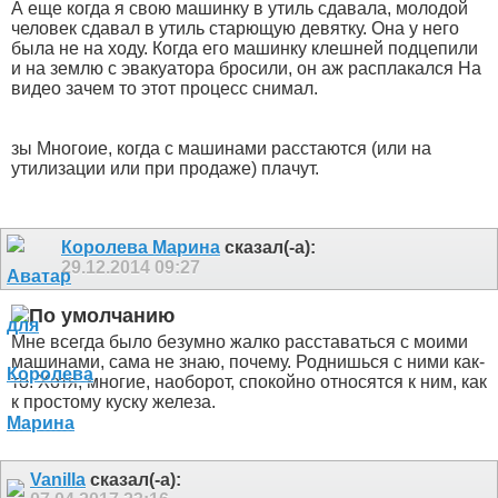
А еще когда я свою машинку в утиль сдавала, молодой
человек сдавал в утиль старющую девятку. Она у него
была не на ходу. Когда его машинку клешней подцепили
и на землю с эвакуатора бросили, он аж расплакался
На
видео зачем то этот процесс снимал.
зы Многоие, когда с машинами расстаются (или на
утилизации или при продаже) плачут.
Королева Марина
сказал(-а):
29.12.2014
09:27
Мне всегда было безумно жалко расставаться с моими
машинами, сама не знаю, почему. Роднишься с ними как-
то. Хотя, многие, наоборот, спокойно относятся к ним, как
к простому куску железа.
Vanilla
сказал(-а):