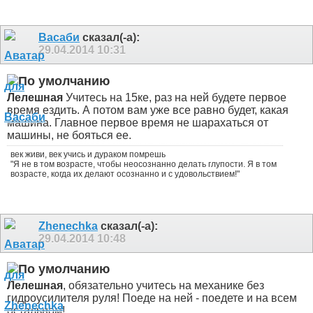
Васаби
сказал(-а):
29.04.2014
10:31
Лелешная
Учитесь на 15ке, раз на ней будете первое
время ездить. А потом вам уже все равно будет, какая
машина. Главное первое время не шарахаться от
машины, не бояться ее.
век живи, век учись и дураком помрешь
"Я не в том возрасте, чтобы неосознанно делать глупости. Я в том
возрасте, когда их делают осознанно и с удовольствием!"
Zhenechka
сказал(-а):
29.04.2014
10:48
Лелешная
, обязательно учитесь на механике без
гидроусилителя руля! Поеде на ней - поедете и на всем
остальном!