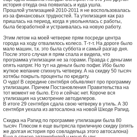
история откуда она появилась и куда ушла.
Прошлой утилизацией 2010-2011 я не воспользовалась
из-за финансовых трудностей. Та утилизация как раз
пришлась на период, когда я увольнялась с работы,
была безработной и устраивалась на новую работу.
Этим летом на моей четверке прям посреди центра
города на ходу отвалилось колесо. Т-т-т. На дороге было
мало машин, т.к. это была суббота и самый разгар дня.
После этого случая я прям спала и видела, что
программа утилизации не за горами. Правда с деньгами
опять напряг. Но тут на деньги было пофиг. Ибо было
жуткое желание спихнуть четверку. А на скидку 50 тысяч
хотябы покрыть проценты по кредиту.
О чудо! В середине сентября объявляют про программу
утилизации. Причем Постановления Правительства на
тот момент не было. Его и сейчас нет. Короче вся
утилизация на усмотрение автодилеров.
В итоге 29 сентября сдала свою четверку в утиль. А 30
сентября уехала из автосалона на новой Шкоде Рапид.
Скидка на Рапид по программе утилизации была 80
тысяч
Плюсом я еще вытрясла приличную скидку (опять
же долгая история про совладельца этого автосалона
)
Еще в списке автомобилей у меня были: