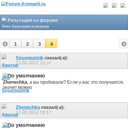
Репутация на форуме
Тема:
Репутация на форуме
1
2
3
4
Snusmumrik
сказал(-а):
13.08.2012
18:37
Zhenechka
, а вы пробовали? Если у вас это получается,
значит можно
Zhenechka
сказал(-а):
13.08.2012
19:17