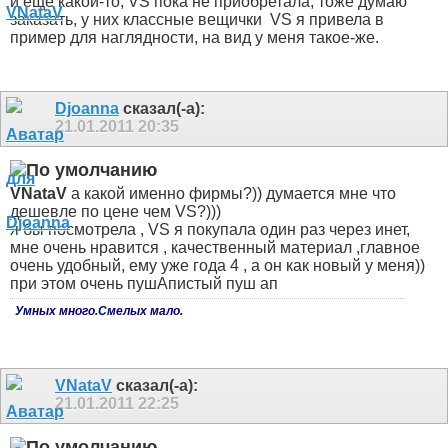
и еще какой-то, VS пока не приобретала, тоже думаю
заказать, у них классные вещички
VS я привела в
пример для наглядности, на вид у меня такое-же.
Djoanna
сказал(-а):
21.01.2011
20:35
VNataV
а какой именно фирмы?)) думается мне что
дешевле по цене чем VS?)))
я бы посмотрела , VS я покупала один раз через инет,
мне очень нравится , качественный материал ,главное
очень удобный, ему уже года 4 , а он как новый у меня))
при этом очень пушАпистый пуш ап
Умных много.Смелых мало.
VNataV
сказал(-а):
21.01.2011
22:25