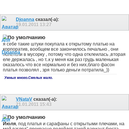
Djoanna
сказал(-а):
19.01.2011
13:27
я себе такие штуки покупала к открытому платью на
корпоратив, вообщем все закончилось печально , они
полетели в мусорку , потому что одна отклеилась ,вторая
еле держалась , но т..к у меня как раз грудь маленькая
оказалось что все нормально и без них,благо фасон
платья позволял , зря только деньги потратила_))
Умных много.Смелых мало.
VNataV
сказал(-а):
21.01.2011
15:43
Июля
, под платья и сарафаны с открытыми плечами, на
мой взгляд" прекрасно подойдет такой вариант бюста