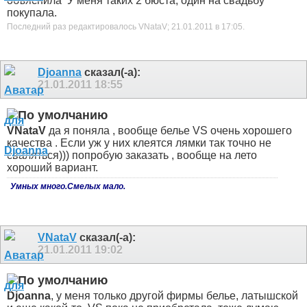
объяснила
У меня таких 2 бюста, один на свадьбу
покупала.
Последний раз редактировалось VNataV; 21.01.2011 в
17:05
.
Djoanna
сказал(-а):
21.01.2011
18:55
VNataV
да я поняла , вообще белье VS очень хорошего
качества . Если уж у них клеятся лямки так точно не
сваляться))) попробую заказать , вообще на лето
хороший вариант.
Умных много.Смелых мало.
VNataV
сказал(-а):
21.01.2011
19:02
Djoanna
, у меня только другой фирмы белье, латышской