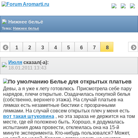
Нижнее бельё
Тема:
Нижнее бельё
1
2
3
4
5
6
7
8
Июля
сказал(-а):
18.01.2011
13:43
Белье для открытых платьев
Девы, а я уже к лету готовлюсь
Присмотрела себе пару
нарядов, плечи открытые. Озадачилась покупкой белья
(собственно, верхнего этажа). На случай платьев на
лямках есть незаметные бюстики с прозрачными
лямками. На случай совсем открытых плеч у меня есть
вот такая штуковина
, но эта зараза не держится на том
месте, где ей положено быть. Хорошо, я додумалась
испытания дома провести, отклеилась она на 15-й
минуте эксперимента. Кто-нибудь пользовался? Может,