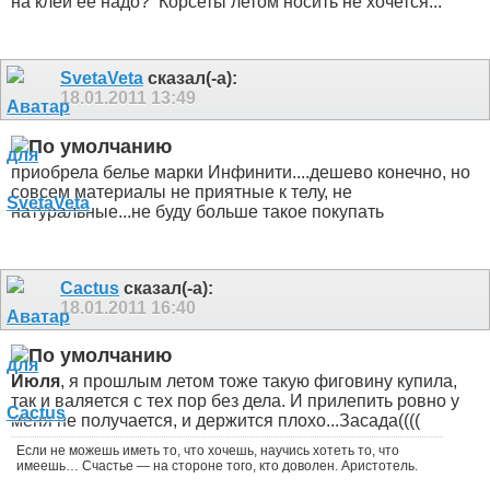
на клей ее надо?
Корсеты летом носить не хочется...
SvetaVeta
сказал(-а):
18.01.2011
13:49
приобрела белье марки Инфинити....дешево конечно, но
совсем материалы не приятные к телу, не
натуральные...не буду больше такое покупать
Cactus
сказал(-а):
18.01.2011
16:40
Июля
, я прошлым летом тоже такую фиговину купила,
так и валяется с тех пор без дела. И прилепить ровно у
меня не получается, и держится плохо...Засада((((
Если не можешь иметь то, что хочешь, научись хотеть то, что
имеешь… Счастье — на стороне того, кто доволен. Аристотель.