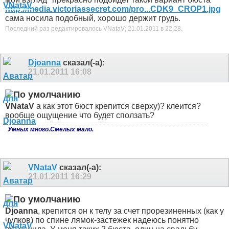
http://media.victoriassecret.com/pro...CDK9_CROP1.jpg
сама носила подобный, хорошо держит грудь.
Последний раз редактировалось VNataV; 21.01.2011 в
22:28
.
Djoanna
сказал(-а):
21.01.2011
16:08
VNataV
а как этот бюст крепится сверху)? клеится?
вообще ощущение что будет сползать?
Умных много.Смелых мало.
VNataV
сказал(-а):
21.01.2011
16:29
Djoanna
, крепится он к телу за счет прорезиненных (как у
чулков) по спине лямок-застежек
надеюсь понятно