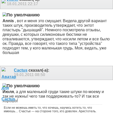
18.01.2011
22:17
Annis
, вот и меня это смущает. Видела другой вариант
таких штук, производитель утверждает, что энтот
пластырь "дышащий". Немного посмотрела отзывы,
девушки, с которых силиконовые бюстики не
отваливаются, утверждают, что носили летом и все было
ок. Правда, все говорят, что такого типа "устройства"
подходят тем, у кого маленькая грудь. Моя, видать, уже
большая
Cactus
сказал(-а):
19.01.2011
08:50
Июля
, а для маленькой груди такие штуки по-моему и
так не нужны! чего там поддерживать-то? И так все
хорошо!
Если не можешь иметь то, что хочешь, научись хотеть то, что
имеешь… Счастье — на стороне того, кто доволен. Аристотель.