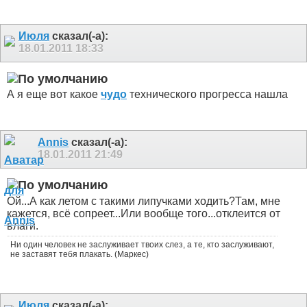
Июля
сказал(-а):
18.01.2011
18:33
А я еще вот какое
чудо
технического прогресса нашла
Annis
сказал(-а):
18.01.2011
21:49
Ой...А как летом с такими липучками ходить?
Там, мне
кажется, всё сопреет...Или вообще того...отклеится от
влаги.
Ни один человек не заслуживает твоих слез, а те, кто заслуживают,
не заставят тебя плакать. (Маркес)
Июля
сказал(-а):