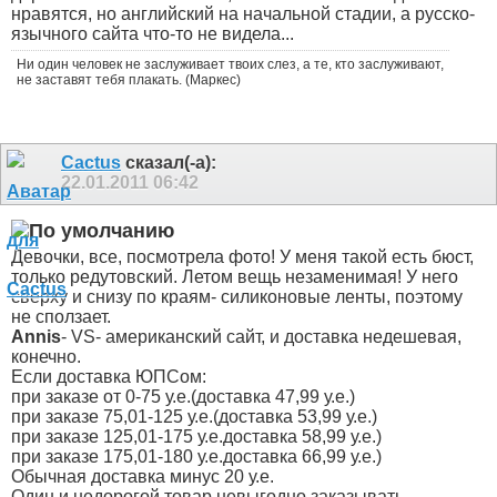
нравятся, но английский на начальной стадии, а русско-
язычного сайта что-то не видела...
Ни один человек не заслуживает твоих слез, а те, кто заслуживают,
не заставят тебя плакать. (Маркес)
Cactus
сказал(-а):
22.01.2011
06:42
Девочки, все, посмотрела фото! У меня такой есть бюст,
только редутовский. Летом вещь незаменимая! У него
сверху и снизу по краям- силиконовые ленты, поэтому
не сползает.
Annis
- VS- американский сайт, и доставка недешевая,
конечно.
Если доставка ЮПСом:
при заказе от 0-75 у.е.(доставка 47,99 у.е.)
при заказе 75,01-125 у.е.(доставка 53,99 у.е.)
при заказе 125,01-175 у.е.доставка 58,99 у.е.)
при заказе 175,01-180 у.е.доставка 66,99 у.е.)
Обычная доставка минус 20 у.е.
Один и недорогой товар невыгодно заказывать,