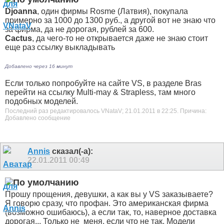
Djoanna
, один фирмы Rosme (Латвия), покупала
примерно за 1000 до 1300 руб., а другой вот не знаю что
за фирма, да не дорогая, рублей за 600.
Cactus
, да чего-то не открывается
даже не знаю стоит
еще раз ссылку выкладывать
Добавлено через 16 минут
Если только попробуйте на сайте VS, в разделе Bras
перейти на ссылку Multi-may & Strapless, там много
подобных моделей.
Последний раз редактировалось VNataV; 21.01.2011 в
22:25
.
Причина:
Добавлено сообщение
Annis
сказал(-а):
22.01.2011
00:49
Прошу прощения, девушки, а как вы у VS заказываете?
Я говорю сразу, что профан. Это американская фирма
(возможно ошибаюсь), а если так, то, наверное доставка
дорогая... Только не
меня, если что не так
. Модели