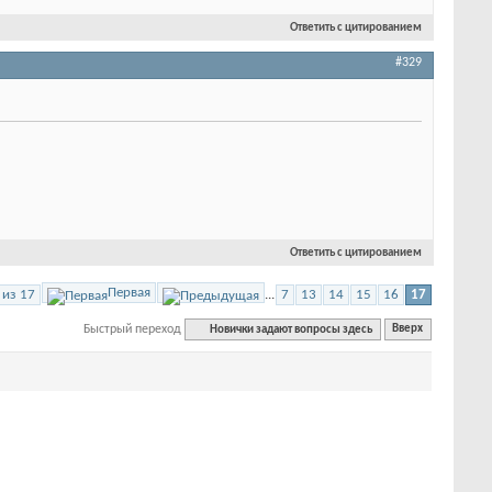
Ответить с цитированием
#329
Ответить с цитированием
Первая
 из 17
...
7
13
14
15
16
17
Быстрый переход
Новички задают вопросы здесь
Вверх