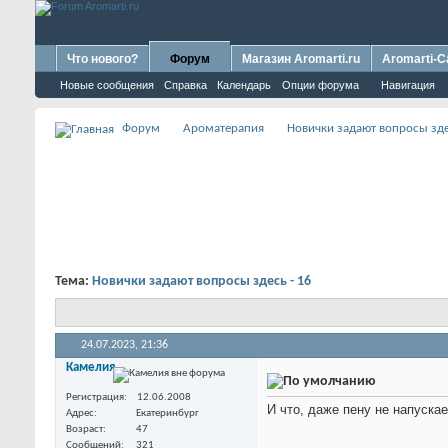
Что нового?
Форум
Магазин Aromarti.ru
Aromarti-C
Новые сообщения
Справка
Календарь
Опции форума
Навигация
Форум
Ароматерапия
Новички задают вопросы зд
Тема:
Новички задают вопросы здесь - 16
24.07.2023,
21:36
Камелия
Регистрация
12.06.2008
И что, даже пену не напуска
Адрес
Екатеринбург
Возраст
47
Сообщений
321