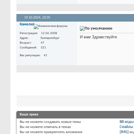
19.10.2024,
23:35
Камелия
Регистрация
12.06.2008
И вам Здравствуйте
Адрес
Екатеринбург
Возраст
47
Сообщений
321
Вес репутации
41
Ваши права
Вы
не можете
создавать новые темы
BB коды
Вы
не можете
отвечать в темах
Смайлы
Вы
не можете
прикреплять вложения
[IMG]
ко