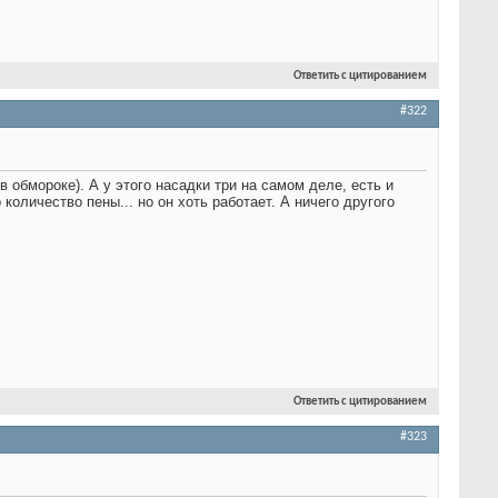
Ответить с цитированием
#322
в обмороке). А у этого насадки три на самом деле, есть и
количество пены... но он хоть работает. А ничего другого
Ответить с цитированием
#323