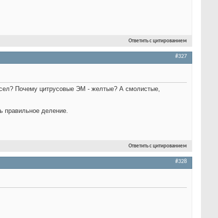
Ответить с цитированием
#327
асел? Почему цитрусовые ЭМ - желтые? А смолистые,
ть правильное деление.
Ответить с цитированием
#328