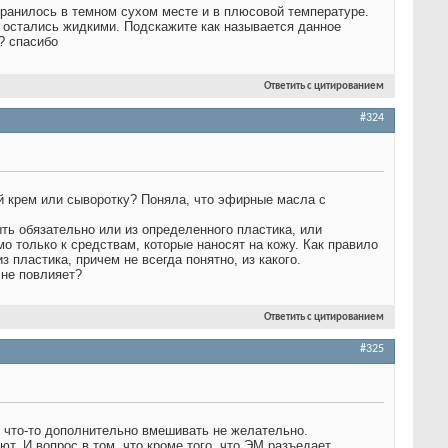
ранилось в темном сухом месте и в плюсовой температуре.
а остались жидкими. Подскажите как называется данное
? спасибо
Ответить с цитированием
#324
й крем или сыворотку? Поняла, что эфирные масла с
ь обязательно или из определенного пластика, или
о только к средствам, которые наносят на кожу. Как правило
пластика, причем не всегда понятно, из какого.
 не повлияет?
Ответить с цитированием
#325
ы что-то дополнительно вмешивать не желательно.
т. И вопрос в том, что кроме того, что ЭМ разъедает