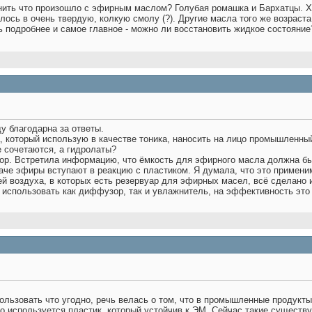
нить что произошло с эфирным маслом? Голубая ромашка и Бархатцы. Х
ось в очень твердую, колкую смолу (?). Другие масла того же возраст
ь подробнее и самое главное - можно ли восстановить жидкое состояние
ду благодарна за ответы.
, который использую в качестве тоника, наносить на лицо промышленны
 сочетаются, а гидролаты?
ор. Встретила информацию, что ёмкость для эфирного масла должна быт
аче эфиры вступают в реакцию с пластиком. Я думала, что это применим
 воздуха, в которых есть резервуар для эфирных масел, всё сделано из 
 использовать как диффузор, так и увлажнитель, на эффективность это
ользовать что угодно, речь велась о том, что в промышленные продукт
о используется пластик, который устойчив к ЭМ. Сейчас такие существую