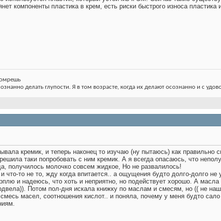
янет компоненты пластика в крем, есть риски быстрого износа пластика 
 помрешь
сознанно делать глупости. Я в том возрасте, когда их делают осознанно и с удов
дывала кремик, и теперь наконец то изучаю (ну пытаюсь) как правильно 
решила таки попробовать с ним кремик. А я всегда опасаюсь, что непол
да, получилось молочко совсем жидкое, Но не развалилось!
и что-то не то, жду когда впитается.. а ощущения будто долго-долго не 
рплю и надеюсь, что хоть и неприятно, но подействует хорошо. А масла 
одвела)). Потом пол-дня искала книжку по маслам и смесям, но (( не наш
смесь масел, соотношения кислот.. и поняла, почему у меня будто сало
ниям.