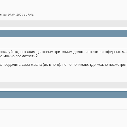
iass; 07.04.2024 в
17:46
.
пожалуйста, пок аким цветовым критериям делятся этикетки жфирных м
то можно посмотреть?
аспределить свои масла (их много), но не понимаю, где можно посмотре