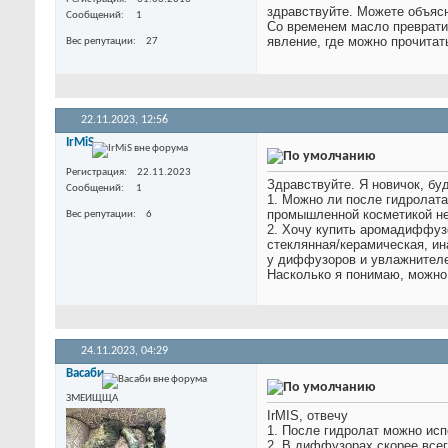
здравствуйте. Можете объяс
Сообщений
1
Со временем масло превратил
явление, где можно прочитат
Вес репутации
27
22.11.2023,
12:56
IrMiS
Регистрация
22.11.2023
Здравствуйте. Я новичок, бу
Сообщений
1
1. Можно ли после гидролата
промышленной косметикой не
Вес репутации
6
2. Хочу купить аромадиффуз
стеклянная/керамическая, ин
у диффузоров и увлажнителей
Насколько я понимаю, можно
24.11.2023,
04:29
Васаби
ЗМЕИЩЩА
IrMIS, отвечу
1. После гидролат можно исп
2. В диффузорах скорее всег