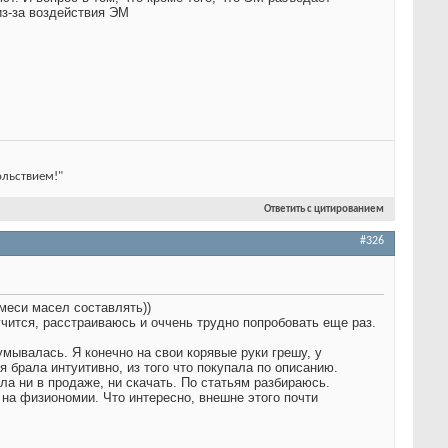
из-за воздействия ЭМ
ольствием!"
Ответить с цитированием
#326
смеси масел составлять))
учится, расстраиваюсь и оччень трудно попробовать еще раз.
умывалась. Я конечно на свои корявые руки грешу, у
я брала интуитивно, из того что покупала по описанию.
ла ни в продаже, ни скачать. По статьям разбираюсь.
 на физиономии. Что интересно, внешне этого почти