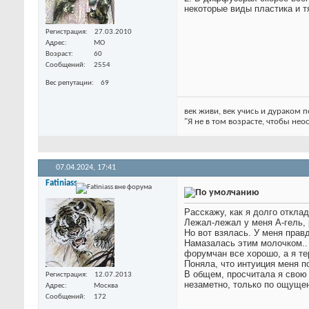
некоторые виды пластика и т
Регистрация
27.03.2010
Адрес
МО
Возраст
60
Сообщений
2554
Вес репутации
69
век живи, век учись и дураком
"Я не в том возрасте, чтобы нео
07.04.2024,
17:41
Fatiniass
Расскажу, как я долго откла
Лежал-лежал у меня А-гель, 
Но вот взялась. У меня прав
Намазалась этим молочком.. 
форумчан все хорошо, а я те
Поняла, что интуиция меня п
В общем, просчитала я свою 
Регистрация
12.07.2013
незаметно, только по ощуще
Адрес
Москва
Сообщений
172