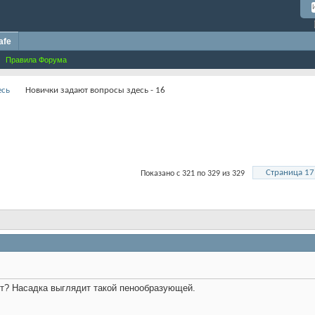
afe
Правила Форума
есь
Новички задают вопросы здесь - 16
Страница 17
Показано с 321 по 329 из 329
ет? Насадка выглядит такой пенообразующей.