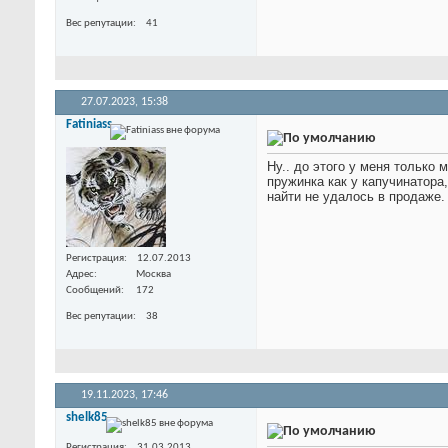
Вес репутации
41
27.07.2023,
15:38
Fatiniass
Ну.. до этого у меня только 
пружинка как у капучинатора,
найти не удалось в продаже.
Регистрация
12.07.2013
Адрес
Москва
Сообщений
172
Вес репутации
38
19.11.2023,
17:46
shelk85
Регистрация
31.03.2013