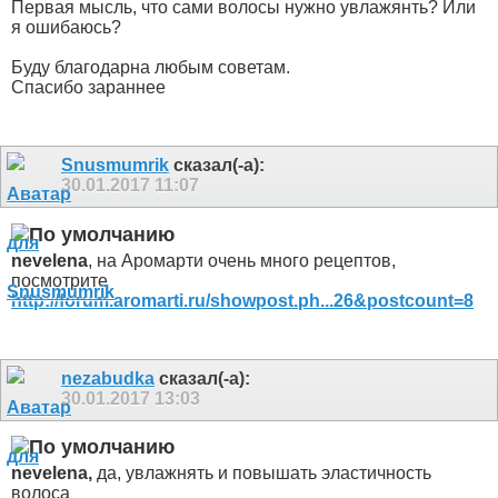
Первая мысль, что сами волосы нужно увлажянть? Или
я ошибаюсь?
Буду благодарна любым советам.
Спасибо зараннее
Snusmumrik
сказал(-а):
30.01.2017
11:07
nevelena
, на Аромарти очень много рецептов,
посмотрите
http://forum.aromarti.ru/showpost.ph...26&postcount=8
nezabudka
сказал(-а):
30.01.2017
13:03
nevelena,
да, увлажнять и повышать эластичность
волоса