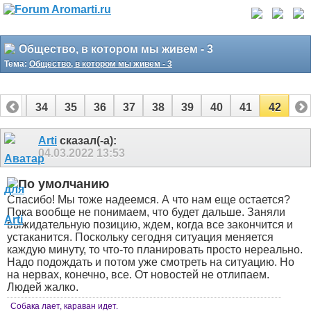
Общество, в котором мы живем - 3
Тема:
Общество, в котором мы живем - 3
33
34
35
36
37
38
39
40
41
42
Arti
сказал(-а):
04.03.2022
13:53
Спасибо! Мы тоже надеемся. А что нам еще остается?
Пока вообще не понимаем, что будет дальше. Заняли
выжидательную позицию, ждем, когда все закончится и
устаканится. Поскольку сегодня ситуация меняется
каждую минуту, то что-то планировать просто нереально.
Надо подождать и потом уже смотреть на ситуацию. Но
на нервах, конечно, все. От новостей не отлипаем.
Людей жалко.
Собака лает, караван идет.