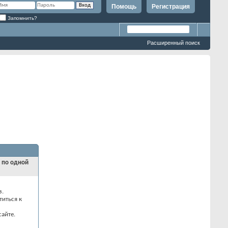
Помощь
Регистрация
Запомнить?
Расширенный поиск
и по одной
з.
титься к
айте.