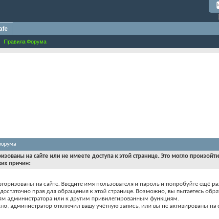
afe
Правила Форума
форума
ризованы на сайте или не имеете доступа к этой странице. Это могло произойт
ких причин:
вторизованы на сайте. Введите имя пользователя и пароль и попробуйте ещё ра
едостаточно прав для обращения к этой странице. Возможно, вы пытаетесь обра
ям администратора или к другим привилегированным функциям.
о, администратор отключил вашу учётную запись, или вы не активированы на с