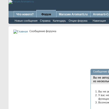
Что нового?
Форум
Магазин Aromarti.ru
Aromarti-C
Новые сообщения
Справка
Календарь
Опции форума
Навигация
Сообщение форума
Сообщение 
Вы не авто
из несколь
Вы не а
У вас н
функци
Возможн