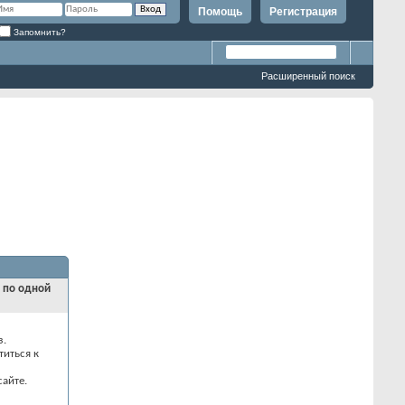
Помощь
Регистрация
Запомнить?
Расширенный поиск
и по одной
з.
титься к
айте.