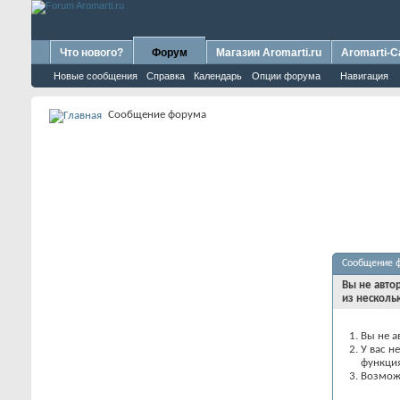
Что нового?
Форум
Магазин Aromarti.ru
Aromarti-C
Новые сообщения
Справка
Календарь
Опции форума
Навигация
Сообщение форума
Сообщение 
Вы не авто
из несколь
Вы не а
У вас н
функци
Возможн