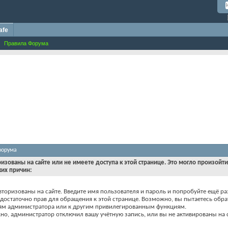
afe
Правила Форума
форума
ризованы на сайте или не имеете доступа к этой странице. Это могло произойт
ких причин:
вторизованы на сайте. Введите имя пользователя и пароль и попробуйте ещё ра
едостаточно прав для обращения к этой странице. Возможно, вы пытаетесь обра
ям администратора или к другим привилегированным функциям.
о, администратор отключил вашу учётную запись, или вы не активированы на с