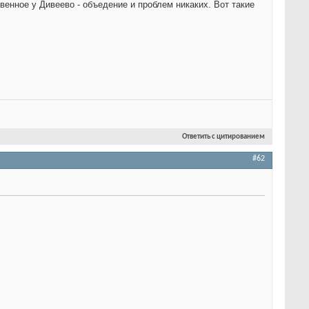
квенное у Дивеево - объедение и проблем никаких. Вот такие
Ответить с цитированием
#62