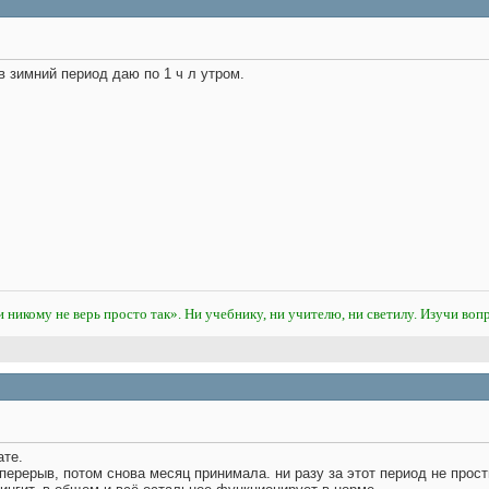
 в зимний период даю по 1 ч л утром.
и никому не верь просто так». Ни учебнику, ни учителю, ни светилу. Изучи вопр
ате.
перерыв, потом снова месяц принимала. ни разу за этот период не просты