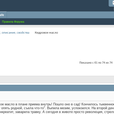
afe
Правила Форума
, описание, свойства
Кедровое масло
Показано с 61 по 74 из 74
ое масло в плане приема внутрь! Пошло оно в сад! Кончилось тыквенное
т опять родной, съела что-то". Выпила мезим, успокоился. На второй ден
нкреатит, заварила травку. А сегодня в животе просто революция, стреля