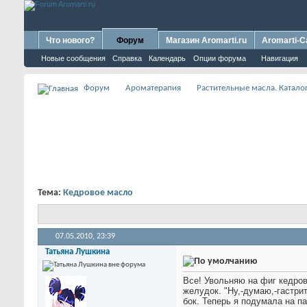
Что нового?
Форум
Магазин Aromarti.ru
Aromarti-C
Новые сообщения
Справка
Календарь
Опции форума
Навигация
Форум
Ароматерапия
Растительные масла. Каталог
Тема:
Кедровое масло
07.05.2010,
23:39
Татьяна Лушкина
Все! Увольняю на фиг кедров
желудок. "Ну,-думаю,-гастри
бок. Теперь я подумала на па