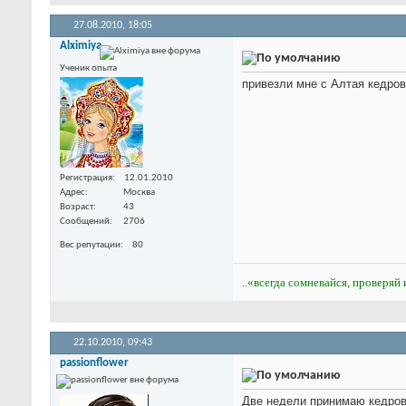
27.08.2010,
18:05
Alximiya
Ученик опыта
привезли мне с Алтая кедровое
Регистрация
12.01.2010
Адрес
Москва
Возраст
43
Сообщений
2706
Вес репутации
80
..«всегда сомневайся, проверяй 
22.10.2010,
09:43
passionflower
Две недели принимаю кедрово