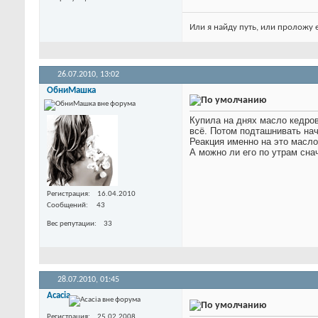
Или я найду путь, или проложу 
26.07.2010,
13:02
ОбниМашка
Купила на днях масло кедров
всё. Потом подташнивать начи
Реакция именно на это масло
А можно ли его по утрам сна
Регистрация
16.04.2010
Сообщений
43
Вес репутации
33
28.07.2010,
01:45
Acacia
Регистрация
25.02.2008