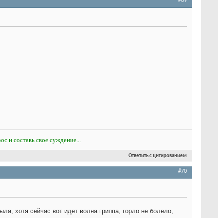
#69
ос и составь свое суждение...
Ответить с цитированием
#70
ла, хотя сейчас вот идет волна гриппа, горло не болело,