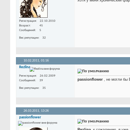
хотя у меня хронический фар
Регистрация
22.10.2010
Возраст
45
Сообщений
5
Вес репутации
32
10.02.2011,
01:16
Rezlina
Регистрация
26.02.2009
passionflower
, не могли бы 
Сообщений
39
Вес репутации
35
26.03.2011,
13:26
passionflower
Rezlina
, к сожалению, я уже