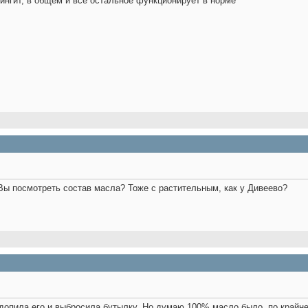
ингит, в общем и всё остальное функционирует в норме
Вы посмотреть состав масла? Тоже с растительным, как у Дивеево?
 допила его и выбросила бутылку. Но думаю 100% масло было, по крайн