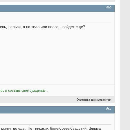
#66
пень, нельзя, а на тело или волосы пойдет еще?
ос и составь свое суждение...
Ответить с цитированием
#67
 минут до еды. Нет никаких болей/резей/вздутий, фирма