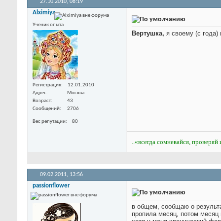
27.10.2010,
08:19
Alximiya
Ученик опыта
Вертушка,
я своему (с года)
Регистрация
12.01.2010
Адрес
Москва
Возраст
43
Сообщений
2706
Вес репутации
80
..«всегда сомневайся, проверяй 
09.02.2011,
13:56
passionflower
в общем, сообщаю о результ
пропила месяц, потом месяц 