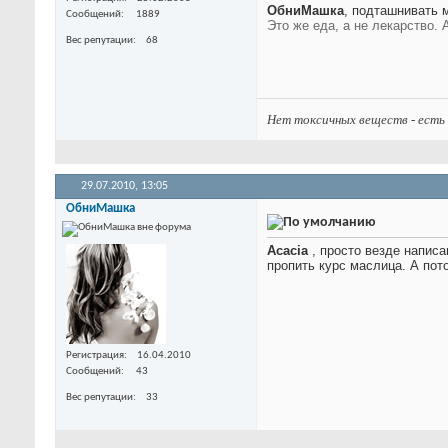
ОбниМашка
, подташнивать 
Сообщений
1889
Это же еда, а не лекарство.
Вес репутации
68
Нет токсичных веществ - есть
29.07.2010,
13:05
ОбниМашка
Acacia
, просто везде написа
пропить курс маслица. А пот
Регистрация
16.04.2010
Сообщений
43
Вес репутации
33