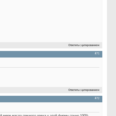
Ответить с цитированием
#71
Ответить с цитированием
#72
ей мере масло грецкого ореха у этой фирмы точно 100%,