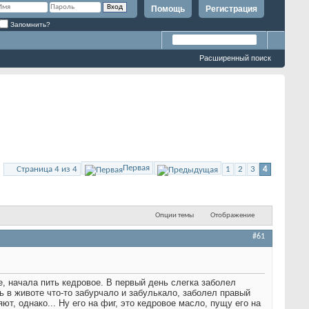
Помощь
Регистрация
Запомнить?
Расширенный поиск
Первая
Страница 4 из 4
1
2
3
4
Опции темы
Отображение
#61
, начала пить кедровое. В первый день слегка заболел
ь в животе что-то забурчало и забулькало, заболел правый
ют, однако... Ну его на фиг, это кедровое масло, пущу его на