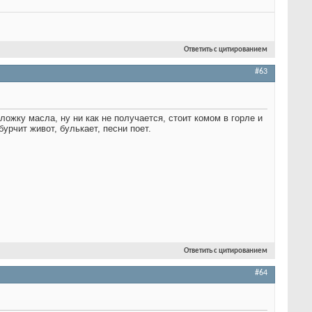
Ответить с цитированием
#63
ожку масла, ну ни как не получается, стоит комом в горле и
урчит живот, булькает, песни поет.
Ответить с цитированием
#64