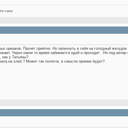
его сама
ых орешков. Пахнет приятно. Но запихнуть в себя на голодный желудок л
нает. Через какое то время забивается едой и проходит . Но под вечер б
, как у Татьяны?
чала на хлеб ? Может так полегче, в смысле приема будет?