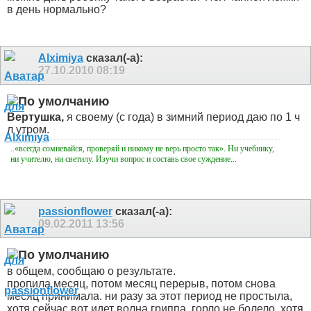
в день нормально?
Alximiya
сказал(-а):
27.10.2010
08:19
Вертушка,
я своему (с года) в зимний период даю по 1 ч
л утром.
..«всегда сомневайся, проверяй и никому не верь просто так». Ни учебнику,
ни учителю, ни светилу. Изучи вопрос и составь свое суждение...
passionflower
сказал(-а):
09.02.2011
13:56
в общем, сообщаю о результате.
пропила месяц, потом месяц перерыв, потом снова
месяц принимала. ни разу за этот период не простыла,
хотя сейчас вот идет волна гриппа, горло не болело, хотя