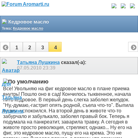
Кедровое масло
Тема:
Кедровое масло
1
2
3
4
Татьяна Лушкина
сказал(-а):
07.05.2010
23:39
Все! Увольняю на фиг кедровое масло в плане приема
внутрь! Пошло оно в сад! Кончилось тыквенное, начала
пить кедровое. В первый день слегка заболел желудок.
"Ну,-думаю,-гастрит опять родной, съела что-то". Выпила
мезим, успокоился. На второй день в животе что-то
забурчало и забулькало, заболел правый бок. Теперь я
подумала на панкреатит, заварила травку. А сегодня в
животе просто революция, стреляют, однако... Ну его на
фиг, это кедровое масло, пущу его на крема. Это не