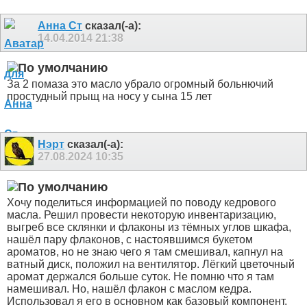
Анна Ст
сказал(-а):
14.04.2014
21:38
За 2 помаза это масло убрало огромный больнючий
простудный прыщ на носу у сына 15 лет
Нэрт
сказал(-а):
27.08.2024
10:35
Хочу поделиться информацией по поводу кедрового
масла. Решил провести некоторую инвентаризацию,
выгреб все склянки и флаконы из тёмных углов шкафа,
нашёл пару флаконов, с настоявшимся букетом
ароматов, но не знаю чего я там смешивал, капнул на
ватный диск, положил на вентилятор. Лёгкий цветочный
аромат держался больше суток. Не помню что я там
намешивал. Но, нашёл флакон с маслом кедра.
Использовал я его в основном как базовый компонент.