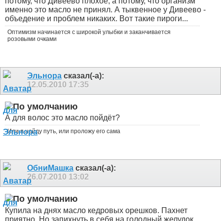
потому, что Дивеево плохое, а потому, что организм
именно это масло не принял. А тыквенное у Дивеево -
объедение и проблем никаких. Вот такие пироги...
Оптимизм начинается с широкой улыбки и заканчивается
розовыми очками
Эльнора
сказал(-а):
12.05.2010
17:35
А для волос это масло пойдёт?
Или я найду путь, или проложу его сама
ОбниМашка
сказал(-а):
26.07.2010
13:02
Купила на днях масло кедровых орешков. Пахнет
приятно. Но запихнуть в себя на голодный желудок