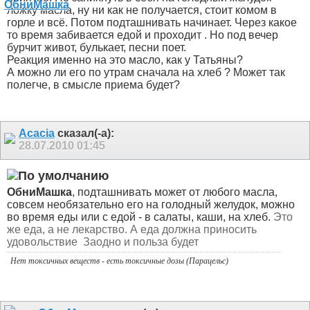
ложку масла, ну ни как не получается, стоит комом в
горле и всё. Потом подташнивать начинает. Через какое
то время забивается едой и проходит . Но под вечер
бурчит живот, булькает, песни поет.
Реакция именно на это масло, как у Татьяны?
А можно ли его по утрам сначала на хлеб ? Может так
полегче, в смысле приема будет?
Acacia
сказал(-а):
28.07.2010
01:45
ОбниМашка
, подташнивать может от любого масла,
совсем необязательно его на голодный желудок, можно
во время еды или с едой - в салаты, каши, на хлеб.
Это
же еда, а не лекарство. А еда должна приносить
удовольствие
Заодно и польза будет
Нет токсичных веществ - есть токсичные дозы (Парацельс)