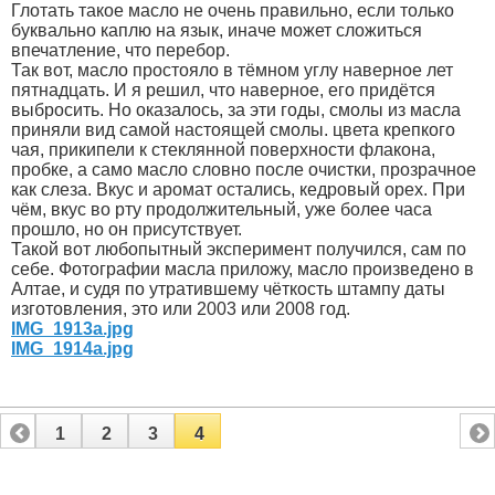
Глотать такое масло не очень правильно, если только
буквально каплю на язык, иначе может сложиться
впечатление, что перебор.
Так вот, масло простояло в тёмном углу наверное лет
пятнадцать. И я решил, что наверное, его придётся
выбросить. Но оказалось, за эти годы, смолы из масла
приняли вид самой настоящей смолы. цвета крепкого
чая, прикипели к стеклянной поверхности флакона,
пробке, а само масло словно после очистки, прозрачное
как слеза. Вкус и аромат остались, кедровый орех. При
чём, вкус во рту продолжительный, уже более часа
прошло, но он присутствует.
Такой вот любопытный эксперимент получился, сам по
себе. Фотографии масла приложу, масло произведено в
Алтае, и судя по утратившему чёткость штампу даты
изготовления, это или 2003 или 2008 год.
IMG_1913а.jpg
IMG_1914а.jpg
1
2
3
4