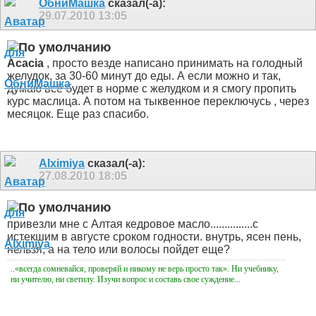
ОбниМашка
сказал(-а):
29.07.2010
13:05
Acacia
, просто везде написано принимать на голодный
желудок, за 30-60 минут до еды. А если можно и так,
думаю всё будет в норме с желудком и я смогу пропить
курс маслица. А потом на тыквенное переключусь , через
месяцок. Еще раз спасибо.
Alximiya
сказал(-а):
27.08.2010
18:05
привезли мне с Алтая кедровое масло...............с
истекшим в августе сроком годности
. внутрь, ясен пень,
нельзя, а на тело или волосы пойдет еще?
..«всегда сомневайся, проверяй и никому не верь просто так». Ни учебнику,
ни учителю, ни светилу. Изучи вопрос и составь свое суждение...