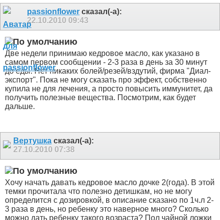
passionflower
сказал(-а):
22.10.2010
09:43
Две недели принимаю кедровое масло, как указано в
самом первом сообщении - 2-3 раза в день за 30 минут
до еды. Нет никаких болей/резей/вздутий, фирма "Диал-
экспорт". Пока не могу сказать про эффект, собственно
купила не для лечения, а просто повысить иммунитет, да
получить полезные вещества. Посмотрим, как будет
дальше.
Вертушка
сказал(-а):
27.10.2010
07:38
Хочу начать давать кедровое масло дочке 2(года). В этой
темки прочитала что полезно детишкам, но не могу
определится с дозировкой, в описание сказано по 1ч.л 2-
3 раза в день, но ребенку это наверное много? Сколько
можно дать ребенку такого возраста? Пол чайной ложки