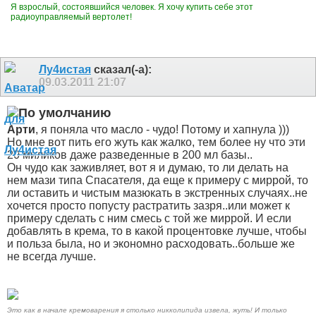
Я взрослый, состоявшийся человек. Я хочу купить себе этот
радиоуправляемый вертолет!
Лу4истая
сказал(-а):
09.03.2011
21:07
Арти
, я поняла что масло - чудо! Потому и хапнула )))
Но мне вот пить его жуть как жалко, тем более ну что эти
20 миликов даже разведенные в 200 мл базы..
Он чудо как заживляет, вот я и думаю, то ли делать на
нем мази типа Спасателя, да еще к примеру с миррой, то
ли оставить и чистым мазюкать в экстренных случаях..не
хочется просто попусту растратить зазря..или может к
примеру сделать с ним смесь с той же миррой. И если
добавлять в крема, то в какой процентовке лучше, чтобы
и польза была, но и экономно расходовать..больше же
не всегда лучше.
Это как в начале кремоварения я столько никколипида извела, жуть! И только