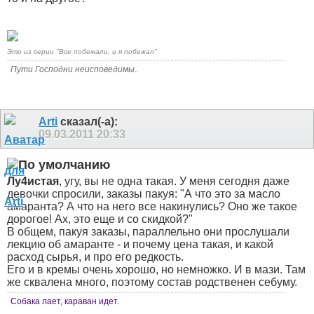
Это из серии "Все побежали, и я побежал"
Пути Господни неисповедимы..
Arti
сказал(-а):
09.03.2011
20:33
Лу4истая
, угу, вы не одна такая. У меня сегодня даже
девочки спросили, заказы пакуя: "А что это за масло
амаранта? А что на него все накинулись? Оно же такое
дорогое! Ах, это еще и со скидкой?"
В общем, пакуя заказы, параллельно они прослушали
лекцию об амаранте - и почему цена такая, и какой
расход сырья, и про его редкость.
Его и в кремы очень хорошо, но немножко. И в мази. Там
же сквалена много, поэтому состав родственен себуму.
Собака лает, караван идет.