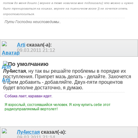
потом до меня дошло ( вернее в теме новичков мне подсказали) что можно и нужно
было тренироваться на кошках, вернее на пшеничном воске )) не хочется опять
опростоволоситься.
Пути Господни неисповедимы..
Arti
сказал(-а):
09.03.2011
21:12
Лу4истая
, ну так вы решайте проблемы в порядке их
поступления. Припрет мазь делать - делайте. Захочется
в крем добавить - добавляйте. Двух-пяти процентов
будет вполне достаточно, я думаю.
Собака лает, караван идет.
Я взрослый, состоявшийся человек. Я хочу купить себе этот
радиоуправляемый вертолет!
Лу4истая
сказал(-а):
09.03.2011
21:14