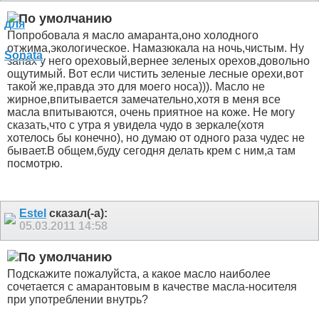
Попробовала я масло амаранта,оно холодного
отжима,экологическое. Намазюкала на ночь,чистым. Ну
запах у него ореховый,вернее зеленых орехов,довольно
ощутимый. Вот если чистить зеленые лесные орехи,вот
такой же,правда это для моего носа))). Масло не
жирное,впитывается замечательно,хотя в меня все
масла впитываются, очень приятное на коже. Не могу
сказать,что с утра я увидела чудо в зеркале
(хотя
хотелось бы конечно), но думаю от одного раза чудес не
бывает.В общем,буду сегодня делать крем с ним,а там
посмотрю.
Estel
сказал(-а):
05.03.2011
14:58
Подскажите пожалуйста, а какое масло наиболее
сочетается с амарантовым в качестве масла-носителя
при употреблении внутрь?