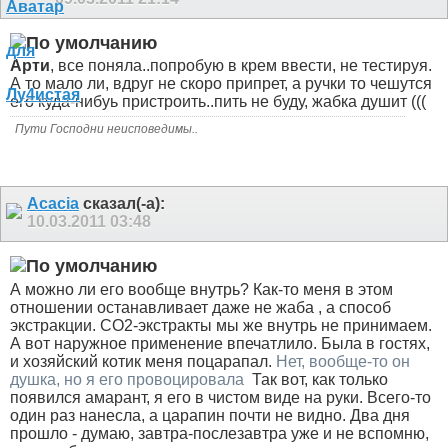
Арти
, все поняла..попробую в крем ввести, не тестируя.
А то мало ли, вдруг не скоро припрет, а ручки то чешутся
его куда-нибуь пристроить..пить не буду, жабка душит (((
Пути Господни неисповедимы..
Acacia
сказал(-а):
10.03.2011
03:48
А можно ли его вообще внутрь? Как-то меня в этом
отношении останавливает даже не жаба
, а способ
экстракции. СО2-экстракты мы же внутрь не принимаем.
А вот наружное применение впечатлило. Была в гостях,
и хозяйский котик меня поцарапал.
Нет, вообще-то он
душка, но я его провоцировала
Так вот, как только
появился амарант, я его в чистом виде на руки. Всего-то
один раз нанесла, а царапин почти не видно. Два дня
прошло - думаю, завтра-послезавтра уже и не вспомню,