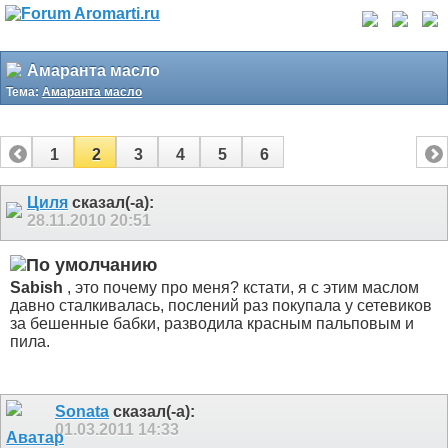
Амаранта масло
Тема:
Амаранта масло
1
2
3
4
5
6
Циля
сказал(-а):
28.11.2010
20:51
Sabish
, это почему про меня? кстати, я с этим маслом
давно сталкивалась, послений раз покупала у сетевиков
за бешенные бабки, разводила красным пальповым и
пила.
Sonata
сказал(-а):
01.03.2011
14:33