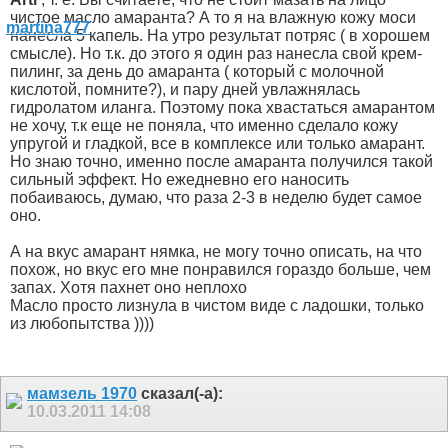
чистое масло амаранта? А то я на влажную кожу моси
нанесла 5 капель. На утро результат потряс ( в хорошем
смысле). Но т.к. до этого я один раз нанесла свой крем-
пилинг, за день до амаранта ( который с молочной
кислотой, помните?), и пару дней увлажнялась
гидролатом иланга. Поэтому пока хвастаться амарантом
не хочу, т.к еще не поняла, что именно сделало кожу
упругой и гладкой, все в комплексе или только амарант.
Но знаю точно, именно после амаранта получился такой
сильный эффект. Но ежедневно его наносить
побаиваюсь, думаю, что раза 2-3 в неделю будет самое
оно.
А на вкус амарант нямка, не могу точно описать, на что
похож, но вкус его мне понравился гораздо больше, чем
запах. Хотя пахнет оно неплохо
Масло просто лизнула в чистом виде с ладошки, только
из любопытства ))))
мамзель 1970
сказал(-а):
10.03.2011
14:08