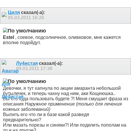
Циля
сказал(-а):
05.03.2011
16:26
Estel
, соевое, подсолнечное, оливковое, мне кажется
вполне подойдут.
Лу4истая
сказал(-а):
09.03.2011
17:38
Девочки, я тут хапнула по акции амаранта небольшой
бутылечек, и теперь чахну над ним, аки Кощеюшка..
Вы его куда пользовать будете ?! Меня смущает фраза из
описания
Наружное применение (только для лечения
кожных заболеваний)
Выпить его что ли в базе какой разведя
предварительно?
Или мазать порезы и синяки?! Или поделить пополам на
то и на другое?