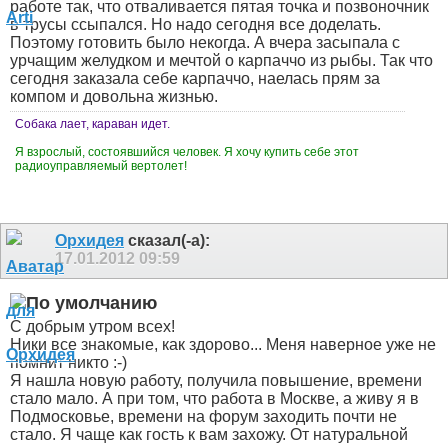
работе так, что отваливается пятая точка и позвоночник
в трусы ссыпался. Но надо сегодня все доделать.
Поэтому готовить было некогда. А вчера засыпала с
урчащим желудком и мечтой о карпаччо из рыбы. Так что
сегодня заказала себе карпаччо, наелась прям за
компом и довольна жизнью.
Собака лает, караван идет.
Я взрослый, состоявшийся человек. Я хочу купить себе этот
радиоуправляемый вертолет!
Орхидея
сказал(-а):
17.01.2012
09:59
С добрым утром всех!
Ники все знакомые, как здорово... Меня наверное уже не
помнит никто :-)
Я нашла новую работу, получила повышение, времени
стало мало. А при том, что работа в Москве, а живу я в
Подмосковье, времени на форум заходить почти не
стало. Я чаще как гость к вам захожу. От натуральной