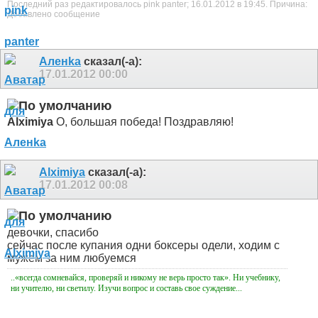
Последний раз редактировалось pink panter; 16.01.2012 в
19:45
.
Причина:
Добавлено сообщение
Аленka
сказал(-а):
17.01.2012
00:00
Alximiya
О, большая победа! Поздравляю!
Alximiya
сказал(-а):
17.01.2012
00:08
девочки, спасибо
сейчас после купания одни боксеры одели, ходим с
мужем за ним любуемся
..«всегда сомневайся, проверяй и никому не верь просто так». Ни учебнику,
ни учителю, ни светилу. Изучи вопрос и составь свое суждение...