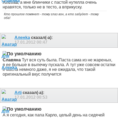
Алёнка
, а мне блинчики с пастой нутелла очень
нравятся, только не в тесто, а вприкуску.
Кто прошлое помянет - тому глаз вон, а кто забудет - тому
оба!
Аленka
сказал(-а):
17.01.2012
00:47
Славяна
Тут вся суть была. Паста сама из не жареных,
я ее больше в выпечку пускала. А тут уже совсем остатки
и масла немного даже, я не ожидала, что такой
оригинальный вкус получится
Arti
сказал(-а):
17.01.2012
00:53
А я сегодня, как папа Карло, целый день на сидячей