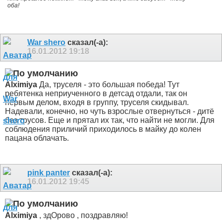
оба!
War shero
сказал(-а):
16.01.2012
19:18
Alximiya
Да, труселя - это большая победа! Тут
ребятенка неприученного в детсад отдали, так он
первым делом, входя в группу, труселя скидывал.
Надевали, конечно, но чуть взрослые отвернуться - дитё
без трусов. Еще и прятал их так, что найти не могли. Для
соблюдения приличий приходилось в майку до колен
пацана облачать.
pink panter
сказал(-а):
16.01.2012
19:45
Alximiya
, здОрово
, поздравляю!