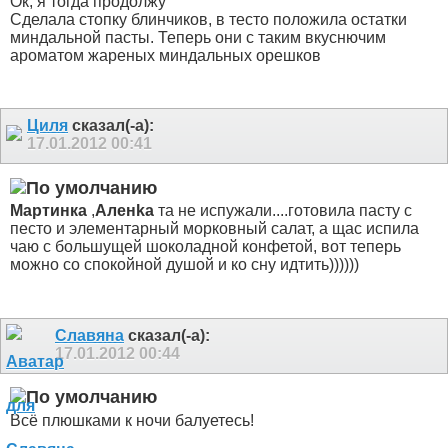
Ок, я тогда продолжу
Сделала стопку блинчиков, в тесто положила остатки
миндальной пасты. Теперь они с таким вкуснючим
ароматом жареных миндальных орешков
Циля
сказал(-а):
17.01.2012
00:41
Мартинка
,
Аленka
та не испужали....готовила пасту с
песто и элементарный морковный салат, а щас испила
чаю с большущей шоколадной конфетой, вот теперь
можно со спокойной душой и ко сну идтить))))))
Славяна
сказал(-а):
17.01.2012
00:44
Всё плюшками к ночи балуетесь!