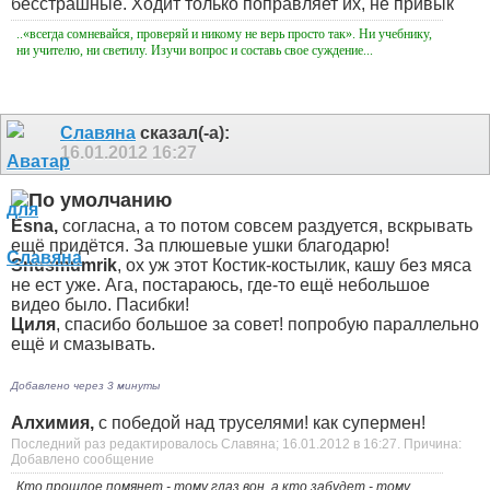
бесстрашные. Ходит только поправляет их, не привык
..«всегда сомневайся, проверяй и никому не верь просто так». Ни учебнику,
ни учителю, ни светилу. Изучи вопрос и составь свое суждение...
Славяна
сказал(-а):
16.01.2012
16:27
Esna,
согласна, а то потом совсем раздуется, вскрывать
ещё придётся. За плюшевые ушки благодарю!
Snusmumrik
, ох уж этот Костик-костылик, кашу без мяса
не ест уже
. Ага, постараюсь, где-то ещё небольшое
видео было. Пасибки!
Циля
, спасибо большое за совет! попробую параллельно
ещё и смазывать.
Добавлено через 3 минуты
Алхимия,
с победой над труселями! как супермен!
Последний раз редактировалось Славяна; 16.01.2012 в
16:27
.
Причина:
Добавлено сообщение
Кто прошлое помянет - тому глаз вон, а кто забудет - тому