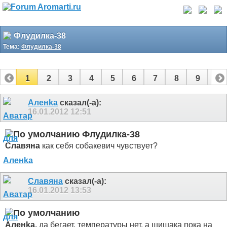
Флудилка-38
Тема:
Флудилка-38
1
2
3
4
5
6
7
8
9
10
11
12
13
14
15
16
17
Аленka
сказал(-а):
16.01.2012
12:51
Флудилка-38
Славяна
как себя собакевич чувствует?
Славяна
сказал(-а):
16.01.2012
13:53
Аленka,
да бегает, температуры нет, а шишака пока на