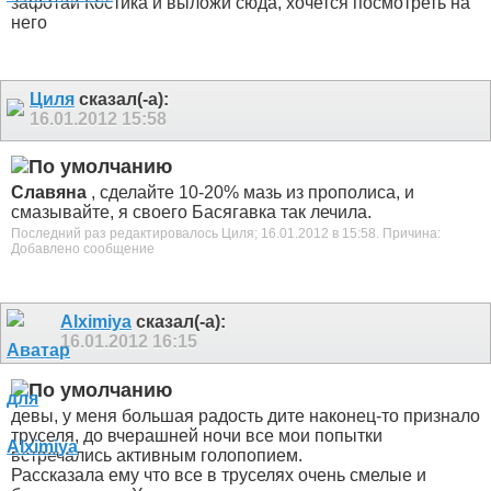
зафотай Костика и выложи сюда, хочется посмотреть на
него
Циля
сказал(-а):
16.01.2012
15:58
Славяна
, сделайте 10-20% мазь из прополиса, и
смазывайте, я своего Басягавка так лечила.
Последний раз редактировалось Циля; 16.01.2012 в
15:58
.
Причина:
Добавлено сообщение
Alximiya
сказал(-а):
16.01.2012
16:15
девы, у меня большая радость
дите наконец-то признало
труселя, до вчерашней ночи все мои попытки
встречались активным голопопием.
Рассказала ему что все в труселях очень смелые и