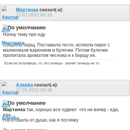
Мартинка
сказал(-а):
17.01.2012
00:32
Начну тему про еду
Сварила борщ. Поставила тесто, испекла пирог с
малиновым варением и булочки. Потом булочки
пропитала ароматом чеснока и к борщу их.
Если не получаешь, то, что хочешь - значит хочешь не то
Аленka
сказал(-а):
17.01.2012
00:36
Мартинка
так, хорошо все худеют
что ни вечер - еда,
еда....
Наготовила от души, как я погляжу