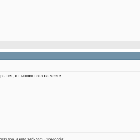
уры нет, а шишака пока на месте.
лаз вон, а кто забудет - тому оба!