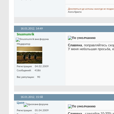
Докопаться до истины никогда не поздно
Агата Кристи
16.01.2012,
14:49
Snusmumrik
Модератор
Славяна
, поправляйтесь ско
У меня небольшая просьба, е
Регистрация
04.02.2009
Сообщений
4186
Вес репутации
90
16.01.2012,
15:58
Циля
Регистрация
05.04.2009
Славяна
, сделайте 10-20% м