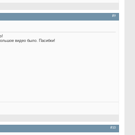
#9
ю!
ебольшое видео было. Пасибки!
#10