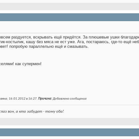
совсем раздуется, вскрывать ещё придётся. За плюшевые ушки благодар
стик-костылик, кашу без мяса не ест уже
. Ага, постараюсь, где-то ещё н
овет! попробую параллельно ещё и смазывать.
селями! как супермен!
вяна; 16.01.2012 в
16:27
.
Причина:
Добавлено сообщение
лаз вон, а кто забудет - тому оба!