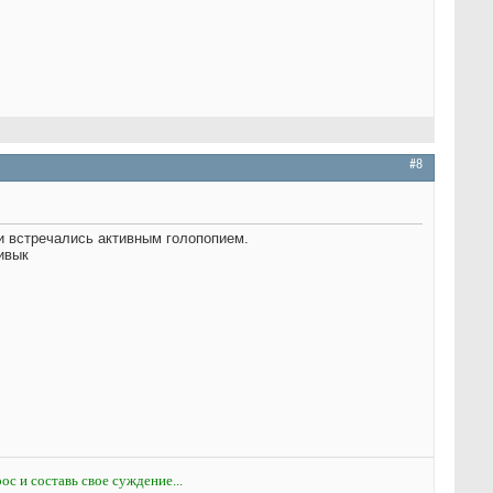
#8
и встречались активным голопопием.
ивык
ос и составь свое суждение...