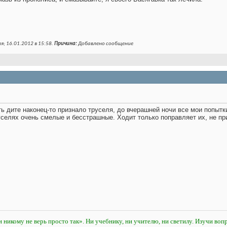
я; 16.01.2012 в
15:58
.
Причина:
Добавлено сообщение
ть
дите наконец-то признало труселя, до вчерашней ночи все мои попытк
уселях очень смелые и бесстрашные. Ходит только поправляет их, не пр
и никому не верь просто так». Ни учебнику, ни учителю, ни светилу. Изучи вопр