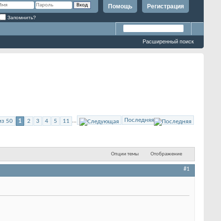
Помощь
Регистрация
Запомнить?
Расширенный поиск
Последняя
из 50
1
2
3
4
5
11
...
Опции темы
Отображение
#1