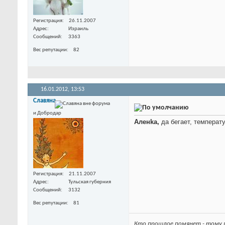
Регистрация
26.11.2007
Адрес
Израиль
Сообщений
3363
Вес репутации
82
16.01.2012,
13:53
Славяна
и Добродар
Аленka,
да бегает, температ
Регистрация
21.11.2007
Адрес
Тульская губерния
Сообщений
3132
Вес репутации
81
Кто прошлое помянет - тому г