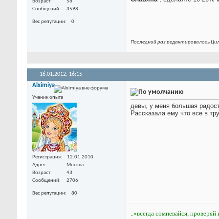
Возраст
56
Сообщений
3598
Вес репутации
0
Последний раз редактировалось Цил
16.01.2012,
16:15
Alximiya
Ученик опыта
девы, у меня большая радос
Рассказала ему что все в тр
Регистрация
12.01.2010
Адрес
Москва
Возраст
43
Сообщений
2706
Вес репутации
80
..«всегда сомневайся, проверяй 