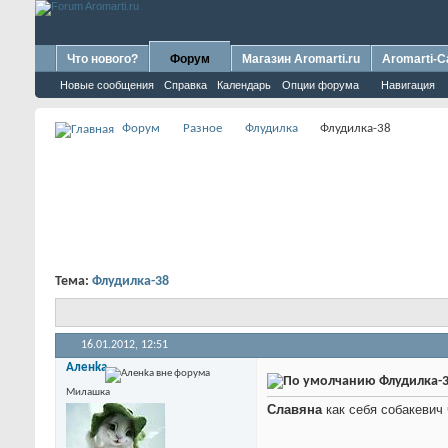
Что нового?
Форум
Магазин Aromarti.ru
Aromarti-C
Новые сообщения
Справка
Календарь
Опции форума
Навигация
Форум
Разное
Флудилка
Флудилка-38
Тема:
Флудилка-38
16.01.2012,
12:51
Аленka
Флудилка-
Милашка
Славяна
как себя собакевич