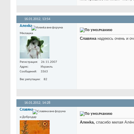
16.01.2012,
13:54
Аленka
Милашка
Славяна
надеюсь очень и оч
Регистрация
26.11.2007
Адрес
Израиль
Сообщений
3363
Вес репутации
82
16.01.2012,
14:28
Славяна
и Добродар
Аленka,
спасибо милая Алён