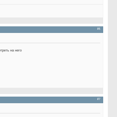
#6
треть на него
#7