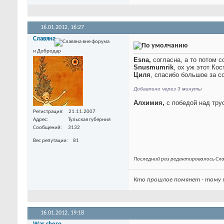
16.01.2012,
16:27
Славяна
и Добродар
Esna,
согласна, а то потом 
Snusmumrik
, ох уж этот Ко
Циля
, спасибо большое за с
Добавлено через 3 минуты
Алхимия,
с победой над тру
Регистрация
21.11.2007
Адрес
Тульская губерния
Сообщений
3132
Вес репутации
81
Последний раз редактировалось Сла
Кто прошлое помянет - тому г
16.01.2012,
19:18