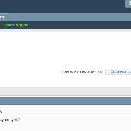
afe
Правила Форума
Страница 1 
Показано с 1 по 20 из 1000
38
 чувствует?