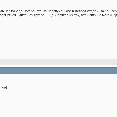
ольшая победа! Тут ребятенка неприученного в детсад отдали, так он пе
твернуться - дитё без трусов. Еще и прятал их так, что найти не могли.
вляю!