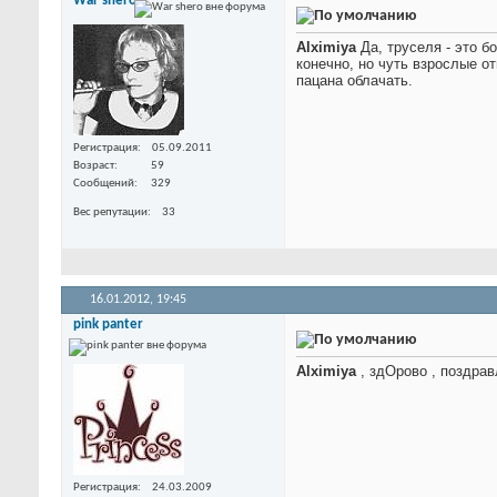
War shero
Alximiya
Да, труселя - это б
конечно, но чуть взрослые о
пацана облачать.
Регистрация
05.09.2011
Возраст
59
Сообщений
329
Вес репутации
33
16.01.2012,
19:45
pink panter
Alximiya
, здОрово
, поздра
Регистрация
24.03.2009