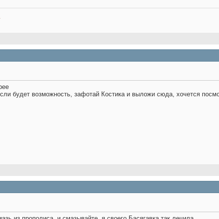
.
рее
сли будет возможность, зафотай Костика и выложи сюда, хочется посмо
азь из прополиса, и смазывайте, я своего Басягавка так лечила.