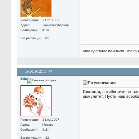
Регистрация
21.11.2007
Адрес
Тульская губерния
Сообщений
3132
Вес репутации
81
Кто прошлое помянет - тому г
16.01.2012,
14:44
Esna
Славяна,
антибиотики не так
иммунитет. Пусть наш всео
Регистрация
21.03.2007
Адрес
Москва
Сообщений
3184
Вес репутации
82