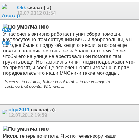
Olik
сказал(-а):
12.07.2012
01:54
У нас очень активно работает пункт сбора помощи,
круглосуточно, там сотрудники МЧС и добровольцы, мы
сегодня были с подругой, вещи отнесли, а потом еще
почти в полночь, ее сына ее забрали, (а то ему 15 лет
чтобы его на улице не арестовали) он помогал там
грузить вещи, Но там жизнь кипит, люди подъезжают что-
то привозят, и вообще все очень организовано, я прям
порадовалась что наши МЧСники такие молодцы.
Success is not final, failure is not fatal: it is the courage to
continue that counts. W.Churchill
olga2011
сказал(-а):
12.07.2012
19:59
Июля,
теперь почитала. Я ж по телевизору наши