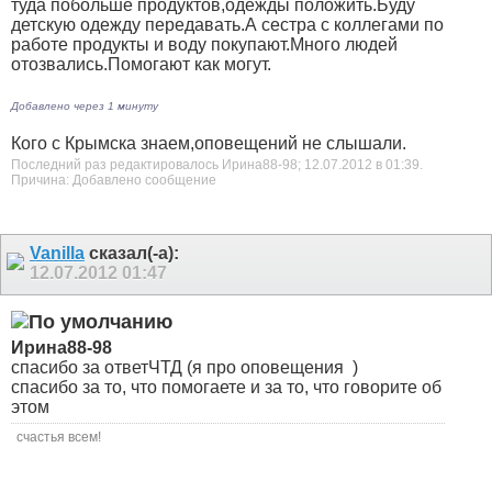
туда побольше продуктов,одежды положить.Буду
детскую одежду передавать.А сестра с коллегами по
работе продукты и воду покупают.Много людей
отозвались.Помогают как могут.
Добавлено через 1 минуту
Кого с Крымска знаем,оповещений не слышали.
Последний раз редактировалось Ирина88-98; 12.07.2012 в
01:39
.
Причина:
Добавлено сообщение
Vanilla
сказал(-а):
12.07.2012
01:47
Ирина88-98
спасибо за ответЧТД (я про оповещения
)
спасибо за то, что помогаете и за то, что говорите об
этом
счастья всем!