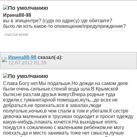
Ирина88-98
вы в эпицентре? (судя по адресу) где обитаете?
было ли хоть какое-то оповещение\предупреждение?
счастья всем!
Ирина88-98
сказал(-а):
12.07.2012
01:39
Слава Богу нет.Мы подальше.Но дожди на самом деле
были очень сильные,стеной вода шла.В Крымской
были,не раз,там друзья живут.Вчера родные туда
ездили,с гуманитарной помощью,жуть...до всех не
добраться,не проехать,все в завалах,люди
полуголые,ночью,в чем спали в том и убегали.К сестре
девочка маленькая в трусиках подходит и просит одежду
какую-нибудь,плакать хочется.На выходные опять
поедут,я к сожалению с маленьким ребенком,не могу
поехать,да и место занимать тоже нет смысла,лучше