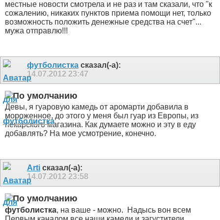
местные новости смотрела и не раз и там сказали, что "к
сожалению, никаких пунктов приема помощи нет, только
возможность положить денежные средства на счет"...
мужа отправлю!!!
футболистка
сказал(-а):
14.07.2012
23:47
Девы, я гуаровую камедь от аромарти добавила в
мороженное, до этого у меня был гуар из Европы, из
пекарского магазина. Как думаете можно и эту в еду
добавлять? На мое усмотрение, конечно.
Arti
сказал(-а):
14.07.2012
23:58
футболистка
, на ваше - можно.
Надысь вон всем
Первым каналом все наши камеди и загустители