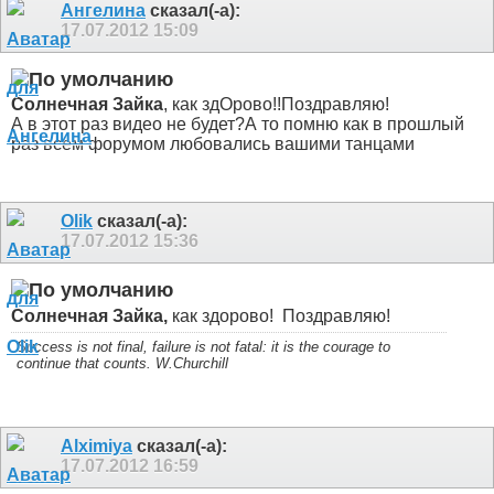
Ангелина
сказал(-а):
17.07.2012
15:09
Солнечная Зайка
, как здОрово!!Поздравляю!
А в этот раз видео не будет?
А то помню как в прошлый
раз всем форумом любовались вашими танцами
Olik
сказал(-а):
17.07.2012
15:36
Солнечная Зайка,
как здорово!
Поздравляю!
Success is not final, failure is not fatal: it is the courage to
continue that counts. W.Churchill
Alximiya
сказал(-а):
17.07.2012
16:59