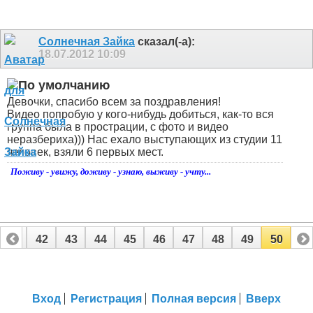
Солнечная Зайка
сказал(-а):
18.07.2012
10:09
Девочки, спасибо всем за поздравления!
Видео попробую у кого-нибудь добиться, как-то вся
группа была в прострации, с фото и видео
неразбериха))) Нас ехало выступающих из студии 11
человек, взяли 6 первых мест.
Поживу - увижу, доживу - узнаю, выживу - учту...
41
42
43
44
45
46
47
48
49
50
Вход
Регистрация
Полная версия
Вверх