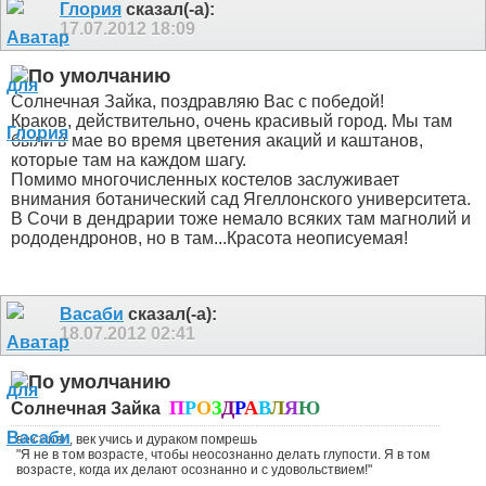
Глория
сказал(-а):
17.07.2012
18:09
Солнечная Зайка, поздравляю Вас с победой!
Краков, действительно, очень красивый город. Мы там
были в мае во время цветения акаций и каштанов,
которые там на каждом шагу.
Помимо многочисленных костелов заслуживает
внимания ботанический сад Ягеллонского университета.
В Сочи в дендрарии тоже немало всяких там магнолий и
рододендронов, но в там...Красота неописуемая!
Васаби
сказал(-а):
18.07.2012
02:41
П
Р
О
З
Д
Р
А
В
Л
Я
Ю
Солнечная Зайка
век живи, век учись и дураком помрешь
"Я не в том возрасте, чтобы неосознанно делать глупости. Я в том
возрасте, когда их делают осознанно и с удовольствием!"