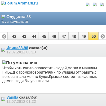
Флудилка-38
Тема:
Флудилка-38
41
42
43
44
45
46
47
48
49
50
Ирина88-98
сказал(-а):
12.07.2012
00:13
Чтобы хоть как-то оповестить людей,могли и машины
ГИБДД с громкоговорителями по улицам отправить,с
вечера знали же,что будет.Крымск состоит из частных
домов,люди бы услышали.
Vanilla
сказал(-а):
12.07.2012
01:22