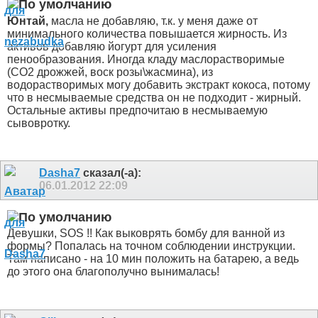
Юнтай,
масла не добавляю, т.к. у меня даже от
минимального количества повышается жирность. Из
активов добавляю йогурт для усиления
пенообразования. Иногда кладу маслорастворимые
(СО2 дрожжей, воск розы\жасмина), из
водорастворимых могу добавить экстракт кокоса, потому
что в несмываемые средства он не подходит - жирный.
Остальные активы предпочитаю в несмываемую
сывовротку.
Dasha7
сказал(-а):
06.01.2012
22:09
Девушки, SOS !! Как выковрять бомбу для ванной из
формы? Попалась на точном соблюдении инструкции.
Там написано - на 10 мин положить на батарею, а ведь
до этого она благополучно вынималась!