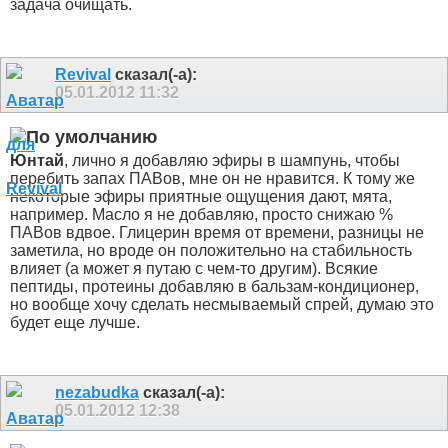
задача очищать.
Revival
сказал(-а):
05.01.2012
11:32
Юнтай
, лично я добавляю эфиры в шампунь, чтобы
перебить запах ПАВов, мне он не нравится. К тому же
некоторые эфиры приятные ощущения дают, мята,
например. Масло я не добавляю, просто снижаю %
ПАВов вдвое. Глицерин время от времени, разницы не
заметила, но вроде он положительно на стабильность
влияет (а может я путаю с чем-то другим). Всякие
пептиды, протеины добавляю в бальзам-кондиционер,
но вообще хочу сделать несмываемый спрей, думаю это
будет еще лучше.
nezabudka
сказал(-а):
05.01.2012
12:38