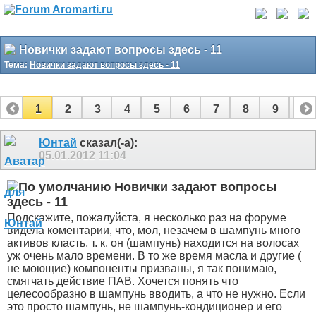
Новички задают вопросы здесь - 11
Тема:
Новички задают вопросы здесь - 11
1
2
3
4
5
6
7
8
9
10
11
12
13
14
15
16
17
Юнтай
сказал(-а):
05.01.2012
11:04
Новички задают вопросы
здесь - 11
Подскажите, пожалуйста, я несколько раз на форуме
видела коментарии, что, мол, незачем в шампунь много
активов класть, т. к. он (шампунь) находится на волосах
уж очень мало времени. В то же время масла и другие (
не моющие) компоненты призваны, я так понимаю,
смягчать действие ПАВ. Хочется понять что
целесообразно в шампунь вводить, а что не нужно. Если
это просто шампунь, не шампунь-кондиционер и его