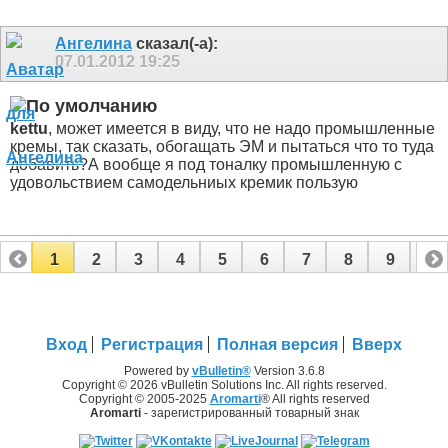
Ангелина
сказал(-а):
07.01.2012
19:25
kettu
, может имеется в виду, что не надо промышленные
кремы, так сказать, обогащать ЭМ и пытаться что то туда
добавить?А вообще я под тоналку промышленную с
удовольствием самодельниых кремик пользую
1
2
3
4
5
6
7
8
9
10
11
12
13
14
15
16
17
Вход
Регистрация
Полная версия
Вверх
Powered by
vBulletin®
Version 3.6.8
Copyright © 2026 vBulletin Solutions Inc. All rights reserved.
Copyright © 2005-2025
Aromarti
® All rights reserved
Aromarti
- зарегистрированный товарный знак