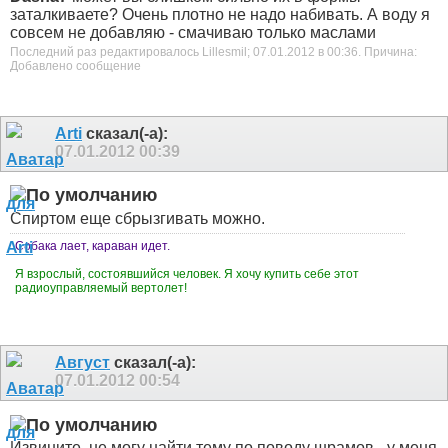
заталкиваете? Очень плотно не надо набивать. А воду я
совсем не добавляю - смачиваю только маслами
Последний раз редактировалось Lillesmil; 07.01.2012 в
00:36
.
Причина:
Добавлено сообщение
Arti
сказал(-а):
07.01.2012
00:39
Спиртом еще сбрызгивать можно.
Собака лает, караван идет.
Я взрослый, состоявшийся человек. Я хочу купить себе этот
радиоуправляемый вертолет!
Август
сказал(-а):
07.01.2012
00:54
Извините, не могу найти тему по поводу шрамов - у меня