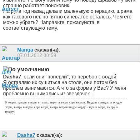
странно работает поисковик.
На руке год назад делали маленькую операцию, шрама
как такового нет, но пятно синеватое осталось. Чем его
можно убрать? Направьте, пожалуйста, в
соответствующую тему.
Manga
сказал(-а):
07.01.2012
00:59
Dasha7
, если они "поперли", то перебор с водой.
Я оставляю их сушиться на столе, они потом без
проблем вынимаются. А что за форма у Вас? У меня
проблемно вынимались из звездочек...
В недрах тундры выдры в гетрах тырят в ведра ядра кедров. Выдрав с выдры в тундре
гетры, вытру выдрой ядра кедра, вытру гетрой выдре морду - ядра в вёдра, выдру в
тундру!
Dasha7
сказал(-а):