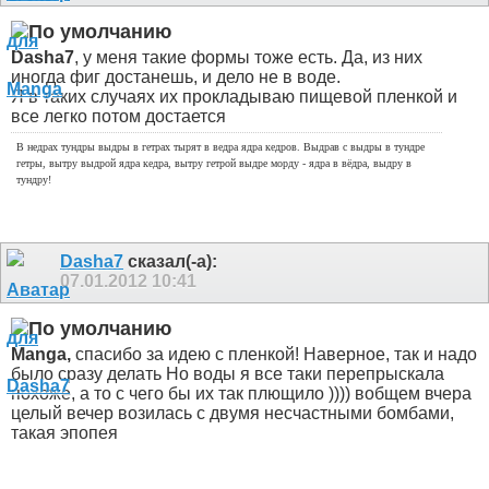
Dasha7
, у меня такие формы тоже есть. Да, из них
иногда фиг достанешь, и дело не в воде.
Я в таких случаях их прокладываю пищевой пленкой и
все легко потом достается
В недрах тундры выдры в гетрах тырят в ведра ядра кедров. Выдрав с выдры в тундре
гетры, вытру выдрой ядра кедра, вытру гетрой выдре морду - ядра в вёдра, выдру в
тундру!
Dasha7
сказал(-а):
07.01.2012
10:41
Manga,
спасибо за идею с пленкой! Наверное, так и надо
было сразу делать
Но воды я все таки перепрыскала
похоже, а то с чего бы их так плющило )))) вобщем вчера
целый вечер возилась с двумя несчастными бомбами,
такая эпопея