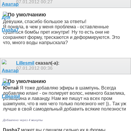
07.01.2012
00:27
Девушки, спасибо большое за ответы!
Я поняла, в чем у меня проблема - оставленные
сушиться бомбы прет изнутри!
Ну то есть они не
сохраняют форму, трескаются и деформируются. Это
что, много воды напрыскала?
Lillesmil
сказал(-а):
07.01.2012
00:36
Юнтай
Я тоже добавляю эфиры в шампунь. Всегда
добавляю иланг - он полирует волос, немного базилика,
розмарина и лаванду. Нам же пишут на всех пром
шампунях, что в них чего только полезного нет
)).. Так уж
лучше в свой самодельный добавить всякие полезности
Добавлено через 4 минуты
Dasha7
может вы слишком сильно их в формы