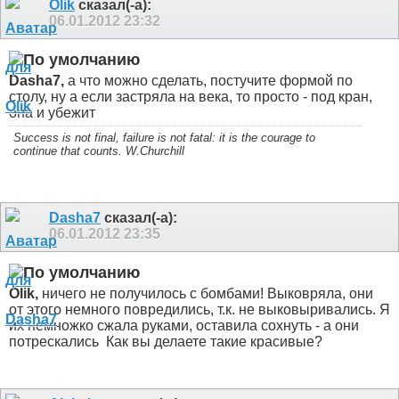
Olik
сказал(-а):
06.01.2012
23:32
Dasha7,
а что можно сделать, постучите формой по
столу, ну а если застряла на века, то просто - под кран,
она и убежит
Success is not final, failure is not fatal: it is the courage to
continue that counts. W.Churchill
Dasha7
сказал(-а):
06.01.2012
23:35
Olik,
ничего не получилось с бомбами! Выковряла, они
от этого немного повредились, т.к. не выковыривались. Я
их немножко сжала руками, оставила сохнуть - а они
потрескались
Как вы делаете такие красивые?