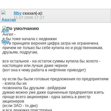
filby
сказал(-а):
11.07.2006
17:27
Ангел -
я бы тоже начала с недвижки
тут в принципе верхняя цифра затра не ограничена
причем не только бы себе купила но и родственникам,
друзьям, подругам,
все остальное - на остаток суммы купила бы золото -
настоящее или лучше даже черное
(вот она к чему работа в нефтянке приводит)
ну если бы были готовые предложения по предприятиям
- взяла бы их
позвонила бы друзьям - рейдерам
думаю можно уже даже оцененные предприятия взять
проще всего акционерки - одна запись в реестр
акционеров
(если ЗАО - то две)
и все денюжка пристроена