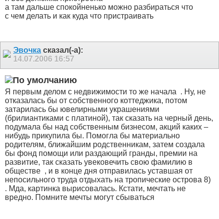
а там дальше спокойненько можно разбираться что
с чем делать и как куда что пристраивать
Эвочка
сказал(-а):
14.07.2006
16:57
Я первым делом с недвижимости то же начала
. Ну, не
отказалась бы от собственного коттеджика, потом
затарилась бы ювелирными украшениями
(брилиантиками с платиной), так сказать на черный день,
подумала бы над собственным бизнесом, акций каких –
нибудь прикупила бы. Помогла бы материально
родителям, ближайшим родственникам, затем создала
бы фонд помощи или раздающий гранды, премии на
развитие, так сказать увековечить свою фамилию в
обществе
, и в конце дня отправилась уставшая от
непосильного труда отдыхать на тропические острова 8)
. Мда, картинка вырисовалась. Кстати, мечтать не
вредно. Помните мечты могут сбываться