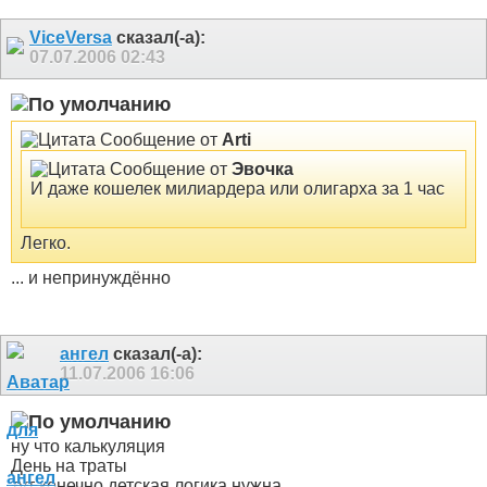
ViceVersa
сказал(-а):
07.07.2006
02:43
Сообщение от
Arti
Сообщение от
Эвочка
И даже кошелек милиардера или олигарха за 1 час
Легко.
... и непринуждённо
ангел
сказал(-а):
11.07.2006
16:06
ну что калькуляция
День на траты
тут конечно детская логика нужна