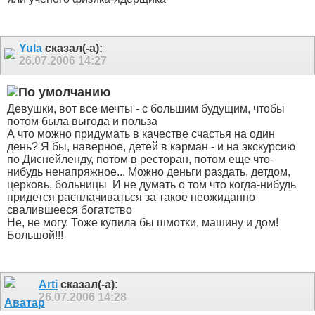
Yula
сказал(-а):
26.07.2006
14:27
Девушки, вот все мечты - с большим будущим, чтобы
потом была выгода и польза
А что можно придумать в качестве счастья на один
день? Я бы, наверное, детей в карман - и на экскурсию
по Диснейленду, потом в ресторан, потом еще что-
нибудь ненапряжное... Можно деньги раздать, детдом,
церковь, больницы
И не думать о том что когда-нибудь
придется расплачиваться за такое неожиданно
свалившееся богатство
Не, не могу. Тоже купила бы шмотки, машину и дом!
Большой!!!
Arti
сказал(-а):
26.07.2006
14:28