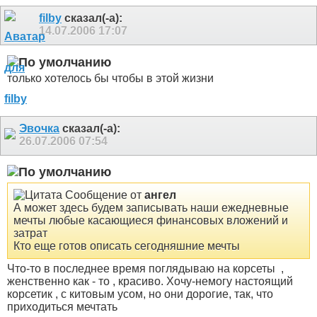
filby
сказал(-а):
14.07.2006
17:07
только хотелось бы чтобы в этой жизни
Эвочка
сказал(-а):
26.07.2006
07:54
Сообщение от
ангел
А может здесь будем записывать наши ежедневные
мечты любые касающиеся финансовых вложений и
затрат
Кто еще готов описать сегодняшние мечты
Что-то в последнее время поглядываю на корсеты
,
женственно как - то , красиво. Хочу-немогу настоящий
корсетик
, с китовым усом, но они дорогие, так, что
приходиться мечтать