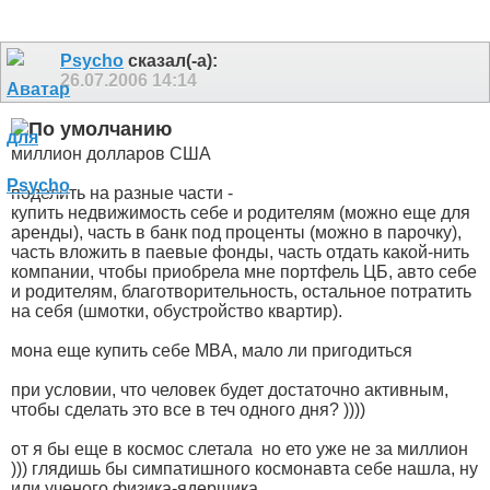
Psycho
сказал(-а):
26.07.2006
14:14
миллион долларов США
поделить на разные части -
купить недвижимость себе и родителям (можно еще для
аренды), часть в банк под проценты (можно в парочку),
часть вложить в паевые фонды, часть отдать какой-нить
компании, чтобы приобрела мне портфель ЦБ, авто себе
и родителям, благотворительность, остальное потратить
на себя (шмотки, обустройство квартир).
мона еще купить себе MBA, мало ли пригодиться
при условии, что человек будет достаточно активным,
чтобы сделать это все в теч одного дня? ))))
от я бы еще в космос слетала
но ето уже не за миллион
))) глядишь бы симпатишного космонавта себе нашла, ну
или ученого физика-ядерщика