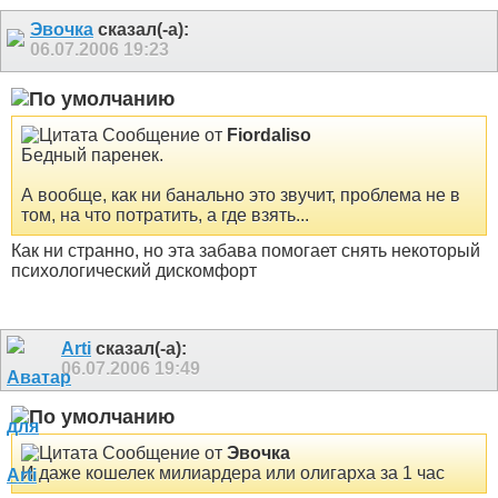
Эвочка
сказал(-а):
06.07.2006
19:23
Сообщение от
Fiordaliso
Бедный паренек.
А вообще, как ни банально это звучит, проблема не в
том, на что потратить, а где взять...
Как ни странно, но эта забава помогает снять некоторый
психологический дискомфорт
Arti
сказал(-а):
06.07.2006
19:49
Сообщение от
Эвочка
И даже кошелек милиардера или олигарха за 1 час