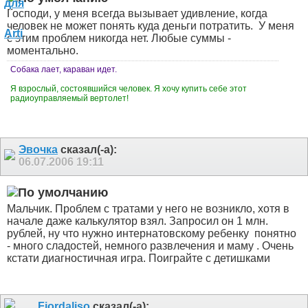
Господи, у меня всегда вызывает удивление, когда
человек не может понять куда деньги потратить.
У меня
с этим проблем никогда нет. Любые суммы -
моментально.
Собака лает, караван идет.
Я взрослый, состоявшийся человек. Я хочу купить себе этот
радиоуправляемый вертолет!
Эвочка
сказал(-а):
06.07.2006
19:11
Мальчик. Проблем с тратами у него не возникло, хотя в
начале даже калькулятор взял. Запросил он 1 млн.
рублей, ну что нужно интернатовскому ребенку
понятно
- много сладостей, немного развлечения и маму
. Очень
кстати диагностичная игра. Поиграйте с детишками
Fiordaliso
сказал(-а):