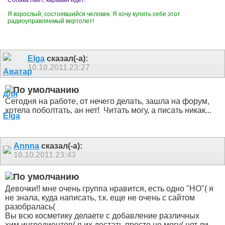
Собака лает, караван идет.
Я взрослый, состоявшийся человек. Я хочу купить себе этот
радиоуправляемый вертолет!
Elga
сказал(-а):
10.10.2011
23:27
Сегодня на работе, от нечего делать, зашла на форум,
хотела поболтать, ан нет!
Читать могу, а писать никак...
Annna
сказал(-а):
10.10.2011
23:43
Девочки!! мне очень группа нравится, есть одно "НО"( я
не знала, куда написать, т.к. еще не очень с сайтом
разобралась(
Вы всю косметику делаете с добавление различных
хим.ингредиентов( я их достать просто не могу( нет ли