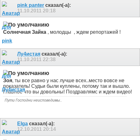
pink panter
сказал(-а):
11.10.2011
20:18
Солнечная Зайка
, молодцы
, ждем репортажей
!
Лу4истая
сказал(-а):
11.10.2011
22:38
Зоя
, ты все равно у нас лучше всех..место вовсе не
показатель! Судьи были куплены, потому так и вышло.
Главное что вы довольны! Поздравлямс и ждем видео!
Пути Господни неисповедимы..
Elga
сказал(-а):
12.10.2011
20:14