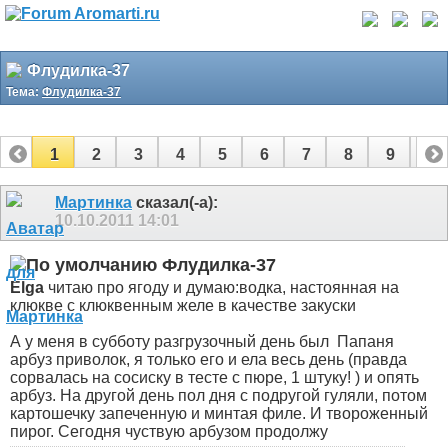
Флудилка-37
Тема:
Флудилка-37
1
2
3
4
5
6
7
8
9
10
11
12
13
14
15
16
17
Мартинка
сказал(-а):
10.10.2011
14:01
Флудилка-37
Elga
читаю про ягоду и думаю:водка, настоянная на
клюкве с клюквенным желе в качестве закуски
А у меня в субботу разгрузочный день был
Папаня
арбуз приволок, я только его и ела весь день (правда
сорвалась на сосиску в тесте с пюре, 1 штуку!
) и опять
арбуз. На другой день пол дня с подругой гуляли, потом
картошечку запеченную и минтая филе. И твороженный
пирог. Сегодня чуствую арбузом продолжу