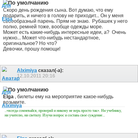
Скоро день рождения сына. Вот думаю, что ему
подарить, и ничего в голову не приходит... Он у меня
своеобразный парень. Прям не знаю.
Рубашек у него
полно, ремней тоже, вообще одежды море.
Может есть какие-нибудь интересные идеи, а?
Очень
нужно... Может что-нибудь нестандартное,
оригинальное? Но что?
Девочки, прошу помощи!
Alximiya
сказал(-а):
12.10.2011
20:16
Elga
, билеты ему на мероприятие какое-нибудь
возьмите.
..«всегда сомневайся, проверяй и никому не верь просто так». Ни учебнику,
ни учителю, ни светилу. Изучи вопрос и составь свое суждение...