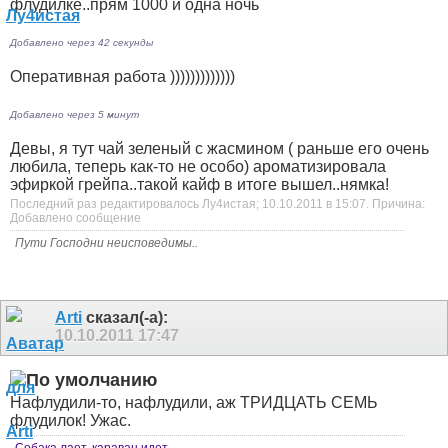
флудилке..прям 1000 и одна ночь
Добавлено через 42 секунды
Оперативная работа )))))))))))))
Добавлено через 5 минут
Девы, я тут чай зеленый с жасмином ( раньше его очень
любила, теперь как-то не особо) ароматизировала
эфиркой грейпа..такой кайф в итоге вышел..нямка!
Последний раз редактировалось Лу4истая; 10.10.2011 в
15:07
.
Причина:
Добавлено сообщение
Пути Господни неисповедимы..
Arti
сказал(-а):
10.10.2011
17:47
Нафлудили-то, нафлудили, аж ТРИДЦАТЬ СЕМЬ
флудилок! Ужас.