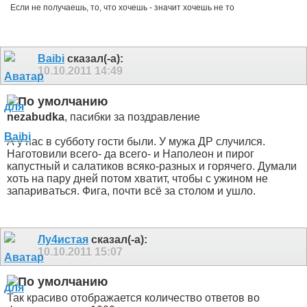
Если не получаешь, то, что хочешь - значит хочешь не то
Baibi
сказал(-а):
10.10.2011
14:49
nezabudka
, пасибки за поздравление
А у нас в субботу гости были. У мужа ДР случился.
Наготовили всего- да всего- и Наполеон и пирог
капустный и салатиков всяко-разных и горячего. Думали
хоть на пару дней потом хватит, чтобы с ужином не
запариваться. Фига
, почти всё за столом и ушло.
Лу4истая
сказал(-а):
10.10.2011
15:07
Так красиво отображается количество ответов во