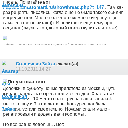
писать. Почитайте вот
http://forum.aromarti.ru/showthread.php?t=147
. Там как
раз рецепты писались, когда ещё не было такого обилия
ингредиентов
Много полезного можно почерпнуть (я
сама её сейчас читаю))). И почитайте ещё тему про
лецитин (эмульгатор, который можно купить в аптеке).
надеюсь нас не заругают, что мы тут тему для новичков прям развели
Солнечная Зайка
сказал(-а):
11.10.2011
14:27
Девочки, в субботу ночью прилетела из Москвы, чуть
живая, написать созрела только сегодня. Хвастаться
особо нечем - 10 место соло, группа наша заняла 4
место в шоу и 3 в фольклоре. Конкуренция была
мощная, устали смертельно. Ночами спали мало -
репетировали и доделывали костюмы
.
Но все равно довольны. Вот.