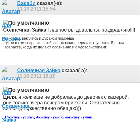
Васаби
сказал(-а):
11.10.2011
15:54
Солнечная Зайка
Главное вы довольны, поздравляю!!!!
век живи, век учись и дураком помрешь
"Я не в том возрасте, чтобы неосознанно делать глупости. Я в том
возрасте, когда их делают осознанно и с удовольствием!"
Солнечная Зайка
сказал(-а):
11.10.2011
16:18
Циля
, я жеж еще не добралась до девочек с камерой,
они только вчера вечером приехали. Обязательно
выложу, торжественно обещаю)))
Поживу - увижу, доживу - узнаю, выживу - учту...