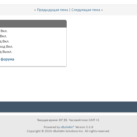
«
Предыдущая тема
|
Следующая тема
»
Вкл.
Вкл.
д
Вкл.
код
Вкл.
од
Выкл.
 форума
Текущее время:
07:35
. Часовой пояс GMT +3.
Powered by
vBulletin®
Version 3.6.8
Copyright © 2026 vBulletin Solutions Inc. All rights reserved.