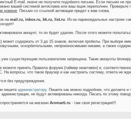
ектный E-mail, иначе не получите подобного письма. Если письмо не при
ржано вашей системой антиспама или ваш ящик переполнен. Проверьте п
ом домене
. Письмо со ссылкой активации придет к вам снова.
сов на
mail.ru, inbox.ru, bk.ru, list.ru
. Из-за параноидальных настроек с
доходят!
активировали аккаунт, то он будет удален. После этого можете попытатьс
к) может содержать от 3 до 15 знаков, включая пробелы. При выборе им
озвучными, оскорбительными, непроизносимыми никами, а также содержащ
та уже существующим пользователем запрещена. Такие аккаунты блокиру
е можете принять Правила форума (таймер неактивен) и, соответственно
. На вопросы, что такое браузер и как настроить систему, ответа не жди
тся без предупреждения.
ии пишите
администратору
. Пишите как можно подробнее, что делаете и 
администрации, не будут активированы никогда. Писать по этому повод
аспространяется на магазин
Aromarti.ru
- там своя регистрация!!!