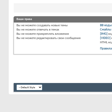
Ваши права
Вы
не можете
создавать новые темы
BB коды
Вы
не можете
отвечать в темах
Смайлы
Вы
не можете
прикреплять вложения
[IMG]
ко
Вы
не можете
редактировать свои сообщения
[VIDEO]
HTML к
Правила