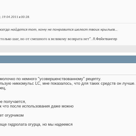
; 19.04.2011 в
00:28
.
всегда найдется тот, кому не понравится шелест твоих крыльев…
только шаг, но от смешного к великому возврата нет".
Л.Фейхтвангер
молочко по немного "усовершенствованному" рецепту.
льзую никкомульс LC, мне показалось, что для таких средств он лучше.
ец,
е получается,
ак что после использования даже можно
ет огурчиком
еще гидролата огурца, но мы надеемся