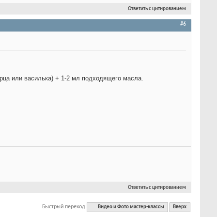
Ответить с цитированием
#6
рца или василька) + 1-2 мл подходящего масла.
Ответить с цитированием
Быстрый переход
Видео и Фото мастер-классы
Вверх