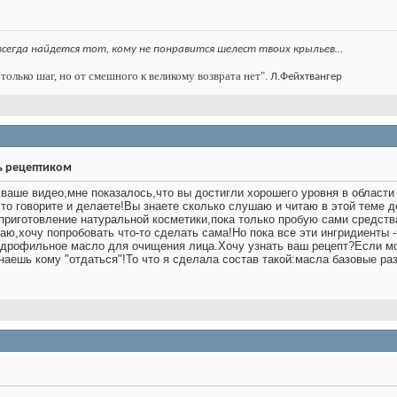
всегда найдется тот, кому не понравится шелест твоих крыльев…
только шаг, но от смешного к великому возврата нет".
Л.Фейхтвангер
ь рецептиком
ваше видео,мне показалось,что вы достигли хорошего уровня в области
что говорите и делаете!Вы знаете сколько слушаю и читаю в этой теме 
приготовление натуральной косметики,пока только пробую сами средства,
аю,хочу попробовать что-то сделать сама!Но пока все эти ингридиенты -
идрофильное масло для очищения лица.Хочу узнать ваш рецепт?Если мо
 знаешь кому "отдаться"!То что я сделала состав такой:масла базовые