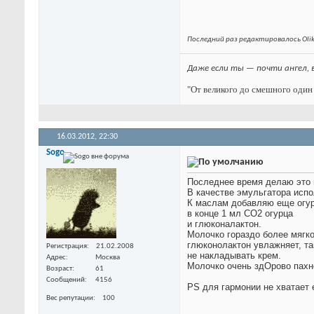
Последний раз редактировалось Olik
Даже если ты — почти ангел, 
"От великого до смешного один 
16.03.2012,
22:30
Sogo
Последнее время делаю это 
В качестве эмульгатора испо
К маслам добавляю еще огур
в конце 1 мл CO2 огурца
и глюконалактон.
Молочко гораздо более мягко
глюконолактон увлажняет, т
Регистрация
21.02.2008
не накладывать крем.
Адрес
Москва
Молочко очень здОрово пахн
Возраст
61
Сообщений
4156
PS для гармонии не хватает 
Вес репутации
100