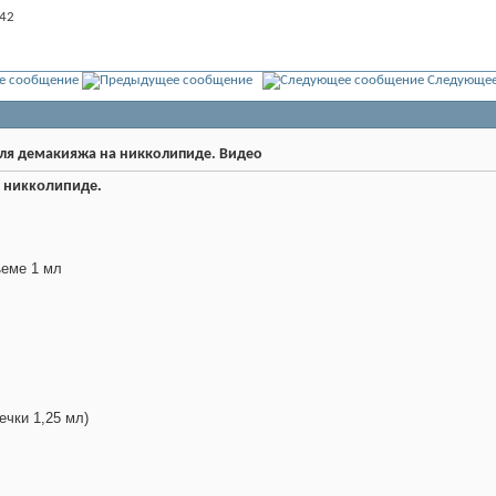
:42
е сообщение
Следующее
я демакияжа на никколипиде. Видео
 никколипиде.
ъеме 1 мл
ечки 1,25 мл)