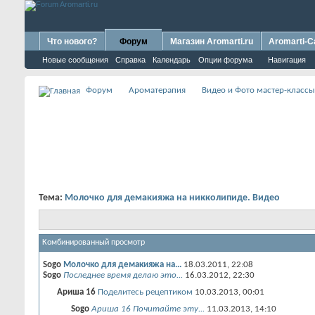
Что нового?
Форум
Магазин Aromarti.ru
Aromarti-C
Новые сообщения
Справка
Календарь
Опции форума
Навигация
Форум
Ароматерапия
Видео и Фото мастер-классы
Тема:
Молочко для демакияжа на никколипиде. Видео
Комбинированный просмотр
Sogo
Молочко для демакияжа на...
18.03.2011,
22:08
Sogo
Последнее время делаю это...
16.03.2012,
22:30
Ариша 16
Поделитесь рецептиком
10.03.2013,
00:01
Sogo
Ариша 16 Почитайте эту...
11.03.2013,
14:10