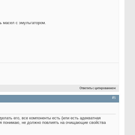
сь масел с эмульгатором.
Ответить с цитированием
#5
елать его, все компоненты есть (или есть адекватная
ко я понимаю, не должно повлиять на очищающие свойства