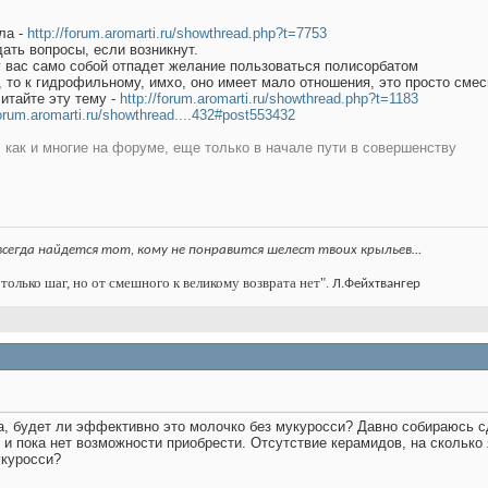
ла -
http://forum.aromarti.ru/showthread.php?t=7753
ать вопросы, если возникнут.
у вас само собой отпадет желание пользоваться полисорбатом
, то к гидрофильному, имхо, оно имеет мало отношения, это просто сме
итайте эту тему -
http://forum.aromarti.ru/showthread.php?t=1183
forum.aromarti.ru/showthread....432#post553432
, как и многие на форуме, еще только в начале пути в совершенству
всегда найдется тот, кому не понравится шелест твоих крыльев…
только шаг, но от смешного к великому возврата нет".
Л.Фейхтвангер
, будет ли эффективно это молочко без мукуросси? Давно собираюсь сд
т, и пока нет возможности приобрести. Отсутствие керамидов, на сколь
укуросси?