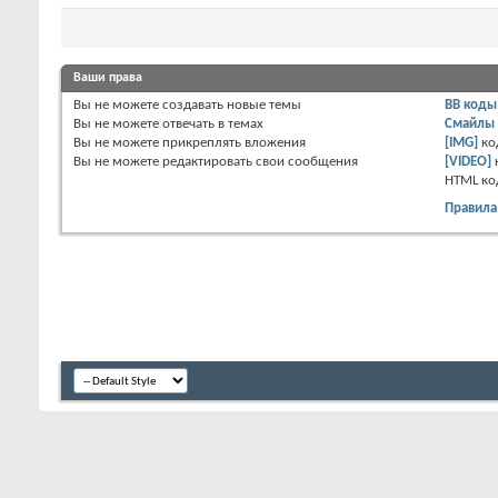
Ваши права
Вы
не можете
создавать новые темы
BB коды
Вы
не можете
отвечать в темах
Смайлы
Вы
не можете
прикреплять вложения
[IMG]
ко
Вы
не можете
редактировать свои сообщения
[VIDEO]
HTML к
Правила