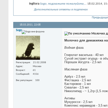
Ingitora
Sogo, подскажите пожалуйста,...
18.02.2014,
15
Дополнительные ответы в подтемах
Предыдуще
18.03.2011,
22:08
Sogo
Молочко дл
Молочко для демакияжа на
Водная фаза.
Глиролат василька - 40 мл
Сухой экстракт огурца - в об
Порошок йогурта - 2,5 мл
Регистрация
21.02.2008
Адрес
Москва
Масляная фаза
Возраст
61
Сообщений
4156
Арбуз - 2,5 мл
Фисташка - 2,5 мл
Вес репутации
100
Касторовое - 1 мл
Сквалан - 2,5 мл
Никколипид - ~ 1,2гр (1,5 лож
Активы
Мукуросси - 2,5 мл
Комплекс керамидов - 3,5 мл