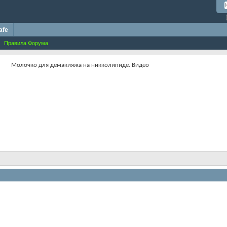
afe
Правила Форума
Молочко для демакияжа на никколипиде. Видео