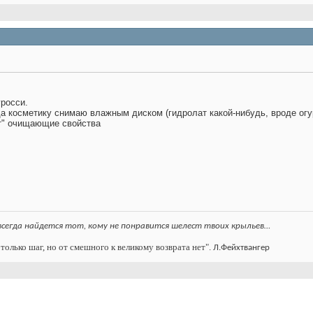
уросси.
а косметику снимаю влажным диском (гидролат какой-нибудь, вроде огу
т" очищающие свойства
всегда найдется тот, кому не понравится шелест твоих крыльев…
только шаг, но от смешного к великому возврата нет".
Л.Фейхтвангер