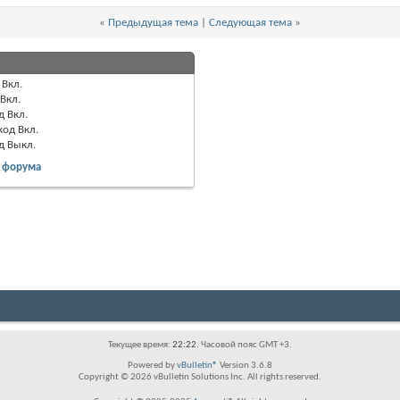
«
Предыдущая тема
|
Следующая тема
»
Вкл.
Вкл.
д
Вкл.
код
Вкл.
од
Выкл.
 форума
Текущее время:
22:22
. Часовой пояс GMT +3.
Powered by
vBulletin®
Version 3.6.8
Copyright © 2026 vBulletin Solutions Inc. All rights reserved.