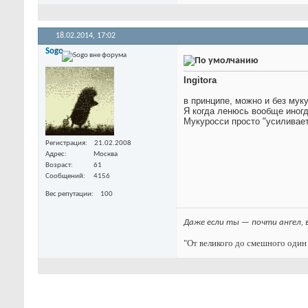
18.02.2014,
17:02
Sogo
Ingitora
в принципе, можно и без мук
Я когда ленюсь вообще иногд
Мукуросси просто "усиливае
Регистрация
21.02.2008
Адрес
Москва
Возраст
61
Сообщений
4156
Вес репутации
100
Даже если ты — почти ангел, 
"От великого до смешного один 