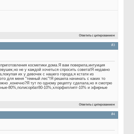
Ответить с цитированием
#3
 приготовления косметики дома.Я вам поверила,интуиция
девушек,но не у каждой хочеться спросить совета!Я недавно
покупая их у девочек с нашего города,я кстати из
это для меня "темный лес"!Я решила начинать с каких то
жно ,конечно?Я тут по одному рецепту сделала,но я смотрю
 разные-80%,полисорбат80-10%,хлорфиллипт-10% и эфирные
Ответить с цитированием
#4