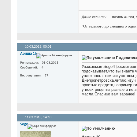
Даже если ты — почти ангел, 
"От великого до смешного один 
10.03.2013,
00:01
Ариша 16
Поделитес
Регистрация
09.03.2013
Уважаемая Sogo!Просмотрев 
Сообщений
4
подсказывает,что вы знаете 
увлеклась этим искусством ,
Вес репутации
27
Днепропетровска,читаю,изуч 
простых средств,например г
у всех рецепты разные и не
масла.Спасибо вам заранее!
11.03.2013,
14:10
Sogo