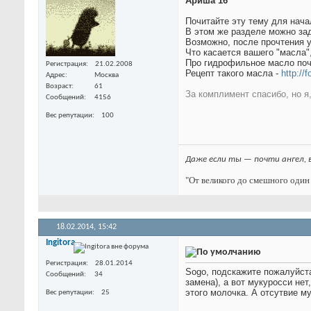
Ариша 16
Почитайте эту тему для нача
В этом же разделе можно зад
Возможно, после прочтения 
Что касается вашего "масла"
Про гидрофильное масло поч
Регистрация
21.02.2008
Рецепт такого масла -
http://
Адрес
Москва
Возраст
61
За комплимент спасибо, но я
Сообщений
4156
Вес репутации
100
Даже если ты — почти ангел, 
"От великого до смешного один 
18.02.2014,
15:42
Ingitora
Регистрация
28.01.2014
Sogo, подскажите пожалуйста
Сообщений
34
замена), а вот мукуросси не
этого молочка. А отсутвие м
Вес репутации
25