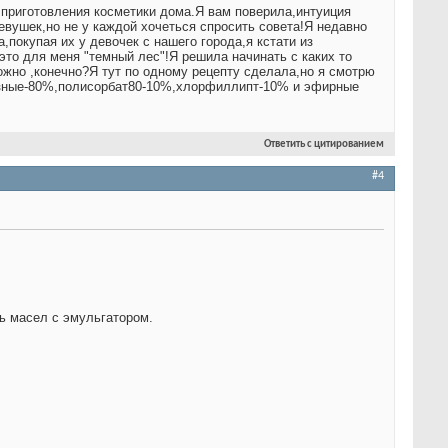
 приготовления косметики дома.Я вам поверила,интуиция
девушек,но не у каждой хочеться спросить совета!Я недавно
покупая их у девочек с нашего города,я кстати из
это для меня "темный лес"!Я решила начинать с каких то
жно ,конечно?Я тут по одному рецепту сделала,но я смотрю
 разные-80%,полисорбат80-10%,хлорфиллипт-10% и эфирные
Ответить с цитированием
#4
сь масел с эмульгатором.