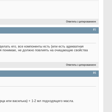
Ответить с цитированием
#5
елать его, все компоненты есть (или есть адекватная
ко я понимаю, не должно повлиять на очищающие свойства
Ответить с цитированием
#6
рца или василька) + 1-2 мл подходящего масла.