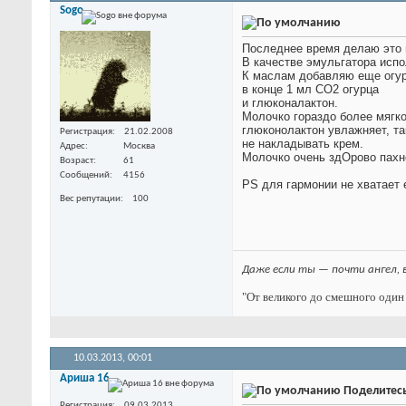
Sogo
Последнее время делаю это 
В качестве эмульгатора испо
К маслам добавляю еще огур
в конце 1 мл CO2 огурца
и глюконалактон.
Молочко гораздо более мягко
глюконолактон увлажняет, т
Регистрация
21.02.2008
не накладывать крем.
Адрес
Москва
Молочко очень здОрово пахн
Возраст
61
Сообщений
4156
PS для гармонии не хватает 
Вес репутации
100
Даже если ты — почти ангел, 
"От великого до смешного один 
10.03.2013,
00:01
Ариша 16
Поделитес
Регистрация
09.03.2013