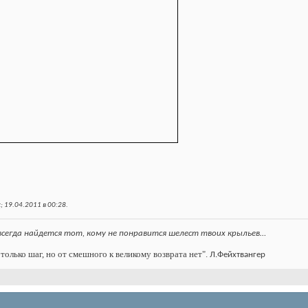
; 19.04.2011 в
00:28
.
всегда найдется тот, кому не понравится шелест твоих крыльев…
только шаг, но от смешного к великому возврата нет".
Л.Фейхтвангер