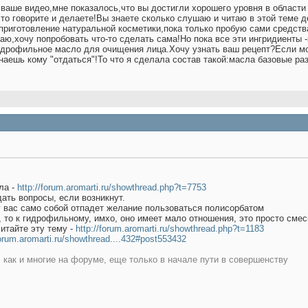
ваше видео,мне показалось,что вы достигли хорошего уровня в области
что говорите и делаете!Вы знаете сколько слушаю и читаю в этой теме 
приготовление натуральной косметики,пока только пробую сами средства,
аю,хочу попробовать что-то сделать сама!Но пока все эти ингридиенты -
идрофильное масло для очищения лица.Хочу узнать ваш рецепт?Если мо
 знаешь кому "отдаться"!То что я сделала состав такой:масла базовые
ла -
http://forum.aromarti.ru/showthread.php?t=7753
ать вопросы, если возникнут.
у вас само собой отпадет желание пользоваться полисорбатом
, то к гидрофильному, имхо, оно имеет мало отношения, это просто сме
итайте эту тему -
http://forum.aromarti.ru/showthread.php?t=1183
forum.aromarti.ru/showthread....432#post553432
, как и многие на форуме, еще только в начале пути в совершенству