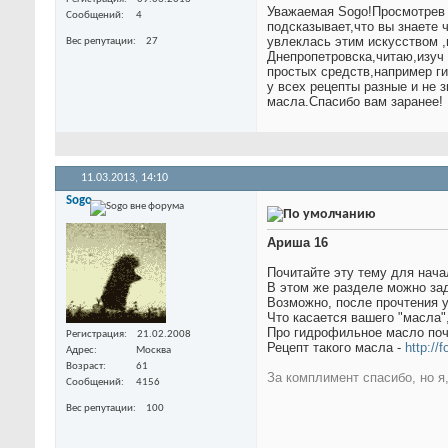
Уважаемая Sogo!Просмотрев 
Сообщений
4
подсказывает,что вы знаете 
увлеклась этим искусством ,
Вес репутации
27
Днепропетровска,читаю,изуч 
простых средств,например г
у всех рецепты разные и не
масла.Спасибо вам заранее!
11.03.2013,
14:10
Sogo
Ариша 16
Почитайте эту тему для нача
В этом же разделе можно зад
Возможно, после прочтения 
Что касается вашего "масла"
Про гидрофильное масло поч
Регистрация
21.02.2008
Рецепт такого масла -
http://
Адрес
Москва
Возраст
61
За комплимент спасибо, но я
Сообщений
4156
Вес репутации
100