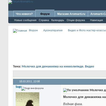
Что нового?
Форум
Магазин Aromarti.ru
Aromarti-C
Новые сообщения
Справка
Календарь
Опции форума
Навигация
Форум
Ароматерапия
Видео и Фото мастер-классы
Тема:
Молочко для демакияжа на никколипиде. Видео
18.03.2011,
22:08
Sogo
Молочко дл
Молочко для демакияжа на
Водная фаза.