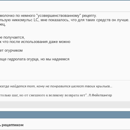
молочко по немного "усовершенствованному" рецепту.
льзую никкомульс LC, мне показалось, что для таких средств он лучше.
ец,
е получается,
ак что после использования даже можно
ет огурчиком
еще гидролата огурца, но мы надеемся
всегда найдется тот, кому не понравится шелест твоих крыльев…
только шаг, но от смешного к великому возврата нет".
Л.Фейхтвангер
ь рецептиком