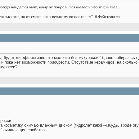
всегда найдется тот, кому не понравится шелест твоих крыльев…
только шаг, но от смешного к великому возврата нет".
Л.Фейхтвангер
, будет ли эффективно это молочко без мукуросси? Давно собираюсь сд
т, и пока нет возможности приобрести. Отсутствие керамидов, на сколь
укуросси?
уросси.
а косметику снимаю влажным диском (гидролат какой-нибудь, вроде огу
т" очищающие свойства