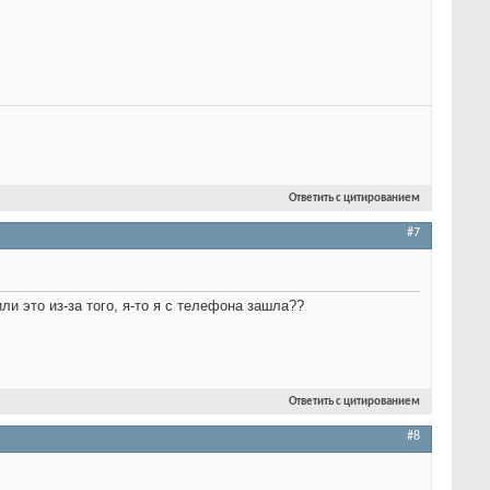
Ответить с цитированием
#7
или это из-за того, я-то я с телефона зашла??
Ответить с цитированием
#8