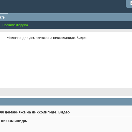
afe
Правила Форума
Молочко для демакияжа на никколипиде. Видео
я демакияжа на никколипиде. Видео
 никколипиде.