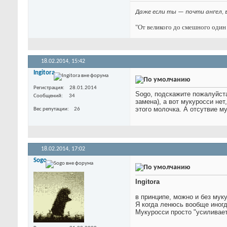
Даже если ты — почти ангел, 
"От великого до смешного один 
18.02.2014,
15:42
Ingitora
Регистрация
28.01.2014
Sogo, подскажите пожалуйста
Сообщений
34
замена), а вот мукуросси не
этого молочка. А отсутвие м
Вес репутации
26
18.02.2014,
17:02
Sogo
Ingitora
в принципе, можно и без мук
Я когда ленюсь вообще иногд
Мукуросси просто "усиливае