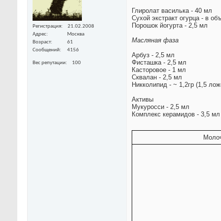
Глиролат василька - 40 мл
Сухой экстракт огурца - в об
Порошок йогурта - 2,5 мл
Регистрация
21.02.2008
Адрес
Москва
Масляная фаза
Возраст
61
Сообщений
4156
Арбуз - 2,5 мл
Фисташка - 2,5 мл
Вес репутации
100
Касторовое - 1 мл
Сквалан - 2,5 мл
Никколипид - ~ 1,2гр (1,5 лож
Активы
Мукуросси - 2,5 мл
Комплекс керамидов - 3,5 мл
Молоч