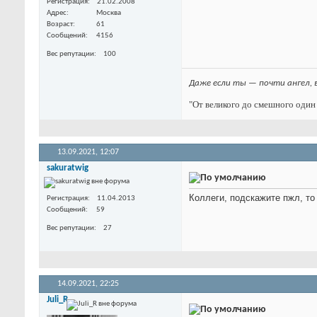
Регистрация
21.02.2008
Адрес
Москва
Возраст
61
Сообщений
4156
Вес репутации
100
Даже если ты — почти ангел, 
"От великого до смешного один 
13.09.2021,
12:07
sakuratwig
Коллеги, подскажите пжл, то 
Регистрация
11.04.2013
Сообщений
59
Вес репутации
27
14.09.2021,
22:25
Juli_R