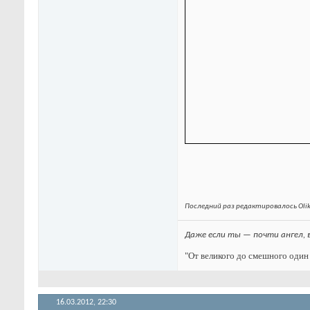
Последний раз редактировалось Olik
Даже если ты — почти ангел, 
"От великого до смешного один 
16.03.2012,
22:30