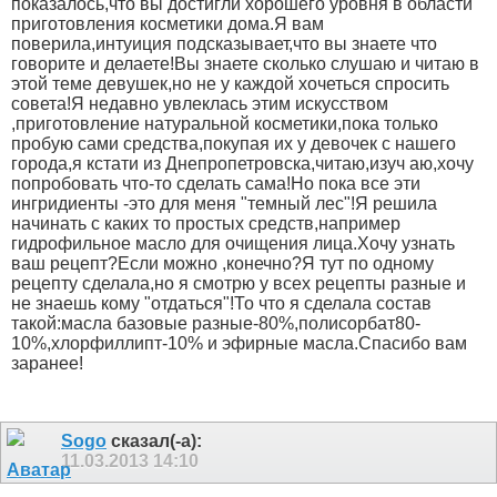
показалось,что вы достигли хорошего уровня в области
приготовления косметики дома.Я вам
поверила,интуиция подсказывает,что вы знаете что
говорите и делаете!Вы знаете сколько слушаю и читаю в
этой теме девушек,но не у каждой хочеться спросить
совета!Я недавно увлеклась этим искусством
,приготовление натуральной косметики,пока только
пробую сами средства,покупая их у девочек с нашего
города,я кстати из Днепропетровска,читаю,изуч аю,хочу
попробовать что-то сделать сама!Но пока все эти
ингридиенты -это для меня "темный лес"!Я решила
начинать с каких то простых средств,например
гидрофильное масло для очищения лица.Хочу узнать
ваш рецепт?Если можно ,конечно?Я тут по одному
рецепту сделала,но я смотрю у всех рецепты разные и
не знаешь кому "отдаться"!То что я сделала состав
такой:масла базовые разные-80%,полисорбат80-
10%,хлорфиллипт-10% и эфирные масла.Спасибо вам
заранее!
Sogo
сказал(-а):
11.03.2013
14:10