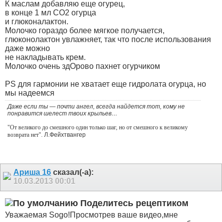
К маслам добавляю еще огурец,
в конце 1 мл CO2 огурца
и глюконалактон.
Молочко гораздо более мягкое получается,
глюконолактон увлажняет, так что после использования
даже можно
не накладывать крем.
Молочко очень здОрово пахнет огурчиком
PS для гармонии не хватает еще гидролата огурца, но
мы надеемся
Даже если ты — почти ангел, всегда найдется тот, кому не
понравится шелест твоих крыльев…
"От великого до смешного один только шаг, но от смешного к великому
возврата нет".
Л.Фейхтвангер
Ариша 16
сказал(-а):
10.03.2013
00:01
Поделитесь рецептиком
Уважаемая Sogo!Просмотрев ваше видео,мне