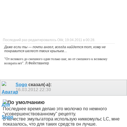
Последний раз редактировалось Olik; 19.04.2011 в
00:28
.
Даже если ты — почти ангел, всегда найдется тот, кому не
понравится шелест твоих крыльев…
"От великого до смешного один только шаг, но от смешного к великому
возврата нет".
Л.Фейхтвангер
Sogo
сказал(-а):
16.03.2012
22:30
Последнее время делаю это молочко по немного
"усовершенствованному" рецепту.
В качестве эмульгатора использую никкомульс LC, мне
показалось, что для таких средств он лучше.