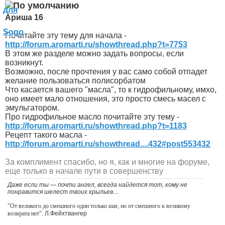
Ариша 16
Почитайте эту тему для начала -
http://forum.aromarti.ru/showthread.php?t=7753
В этом же разделе можно задать вопросы, если
возникнут.
Возможно, после прочтения у вас само собой отпадет
желание пользоваться полисорбатом
Что касается вашего "масла", то к гидрофильному, имхо,
оно имеет мало отношения, это просто смесь масел с
эмульгатором.
Про гидрофильное масло почитайте эту тему -
http://forum.aromarti.ru/showthread.php?t=1183
Рецепт такого масла -
http://forum.aromarti.ru/showthread....432#post553432
За комплимент спасибо, но я, как и многие на форуме,
еще только в начале пути в совершенству
Даже если ты — почти ангел, всегда найдется тот, кому не
понравится шелест твоих крыльев…
"От великого до смешного один только шаг, но от смешного к великому
возврата нет".
Л.Фейхтвангер