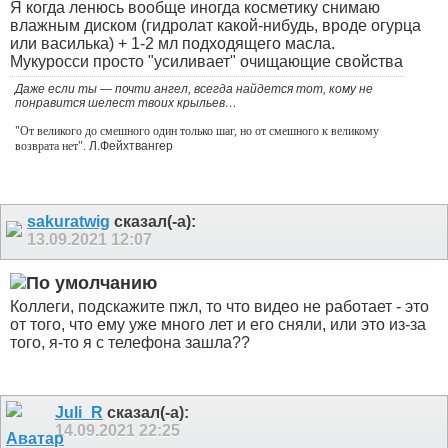
Я когда ленюсь вообще иногда косметику снимаю
влажным диском (гидролат какой-нибудь, вроде огурца
или василька) + 1-2 мл подходящего масла.
Мукуросси просто "усиливает" очищающие свойства
Даже если ты — почти ангел, всегда найдется тот, кому не
понравится шелест твоих крыльев…
"От великого до смешного один только шаг, но от смешного к великому
возврата нет".
Л.Фейхтвангер
sakuratwig
сказал(-а):
13.09.2021
12:07
Коллеги, подскажите пжл, то что видео не работает - это
от того, что ему уже много лет и его сняли, или это из-за
того, я-то я с телефона зашла??
Juli_R
сказал(-а):
14.09.2021
22:25