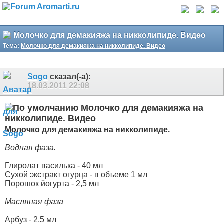
Молочко для демакияжа на никколипиде. Видео
Тема:
Молочко для демакияжа на никколипиде. Видео
Sogo
сказал(-а):
18.03.2011
22:08
Молочко для демакияжа на
никколипиде. Видео
Молочко для демакияжа на никколипиде.
Водная фаза.
Глиролат василька - 40 мл
Сухой экстракт огурца - в объеме 1 мл
Порошок йогурта - 2,5 мл
Масляная фаза
Арбуз - 2,5 мл