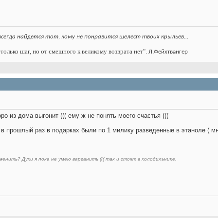
всегда найдется тот, кому не понравится шелест твоих крыльев…
только шаг, но от смешного к великому возврата нет".
Л.Фейхтвангер
о из дома выгонит ((( ему ж не понять моего счастья (((
в прошлый раз в подарках были по 1 милику разведенные в этаноле ( мне
менить? Духи я пока не умею варганить ((( так и стоят в холодильнике.