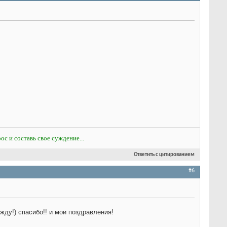
ос и составь свое суждение...
Ответить с цитированием
#6
 жду!) спасибо!! и мои поздравления!