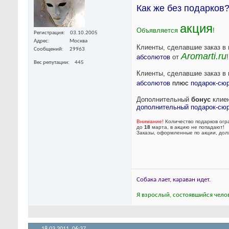
Как же без подарков
акция
Объявляется
!
Регистрация
03.10.2005
Адрес
Москва
Клиенты, сделавшие заказ в
Сообщений
29963
Aromarti.ru
абсолютов
от
!
Вес репутации
445
Клиенты, сделавшие заказ в
абсолютов
плюс
подарок-сю
Дополнительный
бонус
клиен
дополнительный подарок-сю
Внимание!
Количество подарков огра
до
18
марта, в акцию не попадают!
Заказы, оформленные по акции, дол
Собака лает, караван идет.
Я взрослый, состоявшийся челов