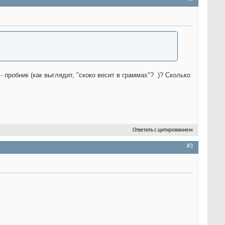
 пробник (как выглядит, "скоко весит в граммах"?
)? Сколько
Ответить с цитированием
#3