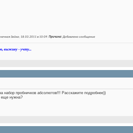
ечная Зайка; 18.03.2011 в
10:09
.
Причина:
Добавлено сообщение
ю, выживу - учту...
за набор пробничков абсолютов!!! Расскажите подробнее))
ь еще нужна?