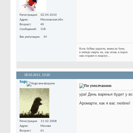
Регистрация
02.04.2010
Адрес
Московская обл.
Возраст
40
Сообщений
158
Вес репутации
34
Коль буйны радости, конец их буен,
в победе смерть их, как огонь и порох
они сгорают в поцелуе...
18.03.2011,
13:20
Sogo
ура! День варенья будет у в
Аромарти, как я вас люблю!
Регистрация
21.02.2008
Адрес
Москва
Возраст
61