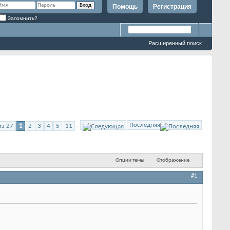
Помощь
Регистрация
Запомнить?
Расширенный поиск
Последняя
из 27
1
2
3
4
5
11
...
Опции темы
Отображение
#1