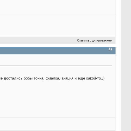
Ответить с цитированием
#8
 достались бобы тонка, фиалка, акация и еще какой-то..)