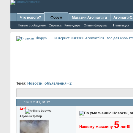
Что нового?
Форум
Магазин Aromarti.ru
Aromarti-C
Новые сообщения
Справка
Календарь
Опции форума
Навигация
Форум
Интернет-магазин Aromarti.ru - все для арома
Тема:
Новости, объявления - 2
18.03.2011,
01:12
Arti
Новости, о
Администратор
5
Нашему магазину
лет!!!