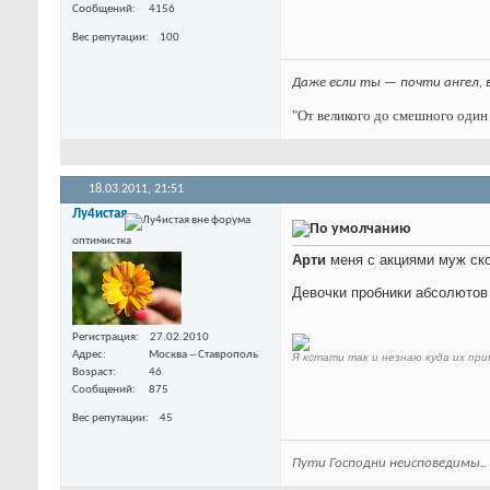
Сообщений
4156
Вес репутации
100
Даже если ты — почти ангел, 
"От великого до смешного один 
18.03.2011,
21:51
Лу4истая
оптимистка
Арти
меня с акциями муж скор
Девочки пробники абсолютов 
Регистрация
27.02.2010
Адрес
Москва -- Ставрополь
Я кстати так и незнаю куда их при
Возраст
46
Сообщений
875
Вес репутации
45
Пути Господни неисповедимы..