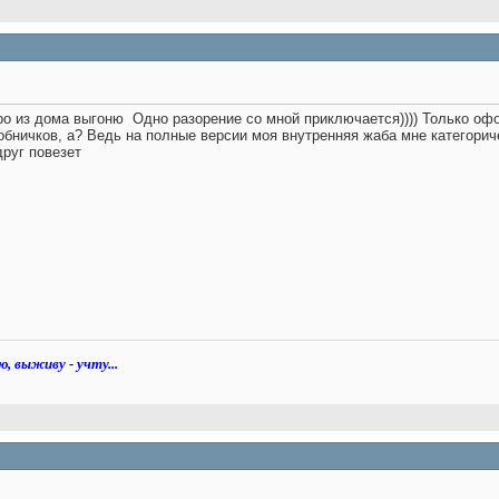
оро из дома выгоню
Одно разорение со мной приключается)))) Только офор
обничков, а? Ведь на полные версии моя внутренняя жаба мне категориче
друг повезет
ю, выживу - учту...