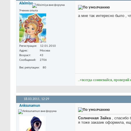
Alximiya
Ученик опыта
а мне так интересно было , 
Регистрация
12.01.2010
Адрес
Москва
Возраст
43
Сообщений
2706
Вес репутации
80
..«всегда сомневайся, проверяй 
18.03.2011,
12:29
Anksunamun
Солнечная Зайка
, спасибо 
я тоже заказик оформила, еще