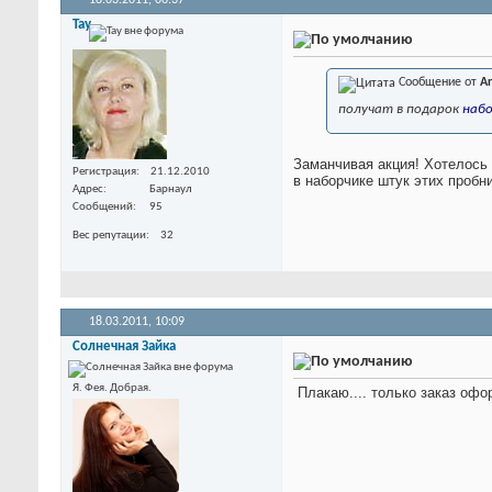
18.03.2011,
06:37
Tay
Сообщение от
Ar
получат в подарок
набо
Заманчивая акция! Хотелось 
Регистрация
21.12.2010
в наборчике штук этих пробн
Адрес
Барнаул
Сообщений
95
Вес репутации
32
18.03.2011,
10:09
Солнечная Зайка
Я. Фея. Добрая.
Плакаю.... только заказ офо