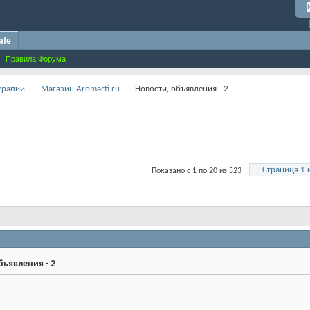
afe
Правила Форума
терапии
Магазин Aromarti.ru
Новости, объявления - 2
Страница 1 
Показано с 1 по 20 из 523
бъявления - 2