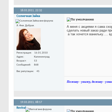
18.03.2011,
22:32
Солнечная Зайка
Я. Фея. Добрая.
А меня с акциями я сама ск
сделать новый заказ ради пр
а так хочется ванильку..... в
Регистрация
16.01.2010
Адрес
Калининград
Возраст
53
Сообщений
868
Вес репутации
45
Поживу - увижу, доживу - узна
19.03.2011,
08:17
Revival