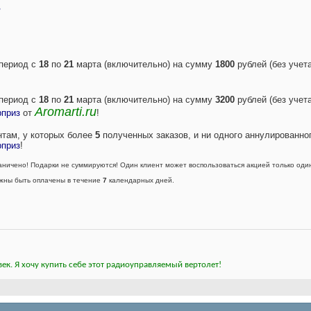
?
 период с
18
по
21
марта (включительно) на сумму
1800
рублей (без учет
 период с
18
по
21
марта (включительно) на сумму
3200
рублей (без учет
Aromarti.ru
рприз
от
!
там, у которых более
5
полученных заказов, и ни одного аннулированно
рприз
!
ничено! Подарки не суммируются! Один клиент может воспользоваться акцией только один
жны быть оплачены в течение
7
календарных дней.
ек. Я хочу купить себе этот радиоуправляемый вертолет!