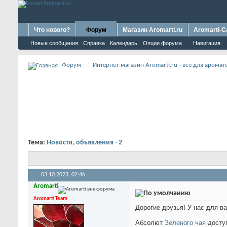
Что нового?
Форум
Магазин Aromarti.ru
Aromarti-C
Новые сообщения
Справка
Календарь
Опции форума
Навигация
Форум
Интернет-магазин Aromarti.ru - все для арома
Тема:
Новости, объявления - 2
03.10.2023,
02:46
Aromarti
Aromarti Team
Дорогие друзья! У нас для в
Абсолют
Зеленого чая
досту