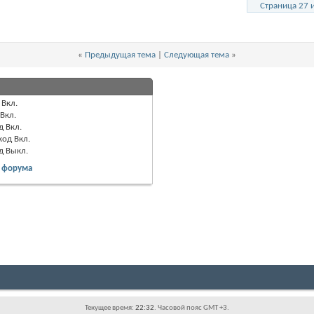
Страница 27 
«
Предыдущая тема
|
Следующая тема
»
Вкл.
Вкл.
д
Вкл.
код
Вкл.
од
Выкл.
 форума
Текущее время:
22:32
. Часовой пояс GMT +3.