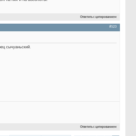
Ответить с цитированием
#523
рец сычуаньский.
Ответить с цитированием