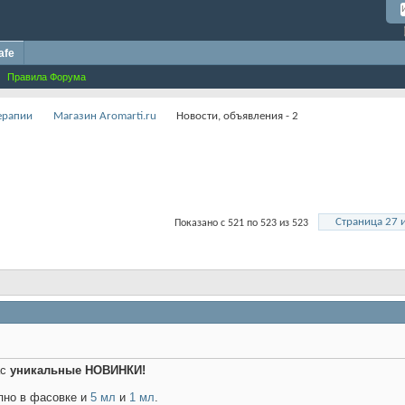
afe
Правила Форума
терапии
Магазин Aromarti.ru
Новости, объявления - 2
Страница 27 
Показано с 521 по 523 из 523
ас
уникальные НОВИНКИ!
пно в фасовке и
5 мл
и
1 мл
.