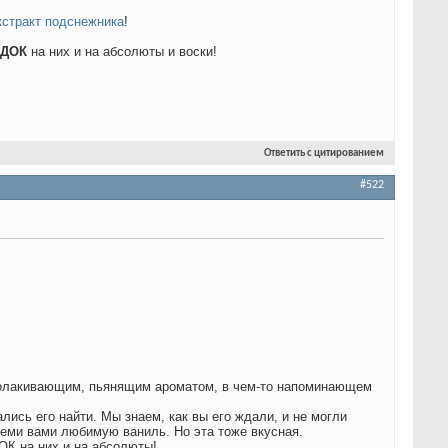
кстракт подснежника
!
ИДОК
на них и на абсолюты и воски!
Ответить с цитированием
#522
олакивающим, пьянящим ароматом, в чем-то напоминающем
рались его найти. Мы знаем, как вы его ждали, и не могли
всеми вами любимую ваниль. Но эта тоже вкусная.
К на них и на абсолюты!