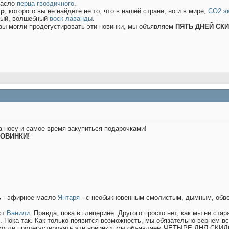
масло
перца гвоздичного
.
яр
, которого вы не найдете не то, что в нашей стране, но и в мире,
СО2 э
ный, волшебный
воск лаванды
.
вы могли продегустировать эти новинки, мы объявляем
ПЯТЬ ДНЕЙ СК
а носу и самое время закупиться подарочками!
НОВИНКИ!
ь - эфирное масло
Янтаря
- с необыкновенным смолистым, дымным, обв
ют
Ванили
. Правда, пока в глицерине. Другого просто нет, как мы ни ста
о. Пока так. Как только появится возможность, мы обязательно вернем 
 могли продегустировать эти новинки, мы объявляем ЧЕТЫРЕ ДНЯ СКИДО