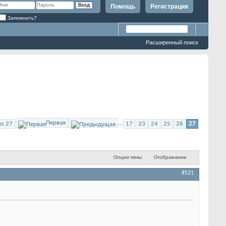
Помощь
Регистрация
Запомнить?
Расширенный поиск
Первая
из 27
...
17
23
24
25
26
27
Опции темы
Отображение
#521