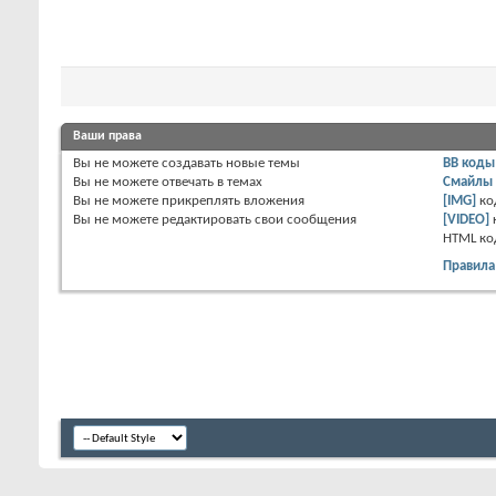
Ваши права
Вы
не можете
создавать новые темы
BB коды
Вы
не можете
отвечать в темах
Смайлы
Вы
не можете
прикреплять вложения
[IMG]
ко
Вы
не можете
редактировать свои сообщения
[VIDEO]
HTML к
Правила