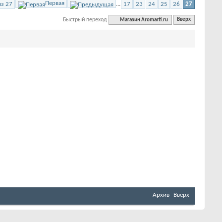
Первая
из 27
...
17
23
24
25
26
27
Быстрый переход
Магазин Aromarti.ru
Вверх
Архив
Вверх