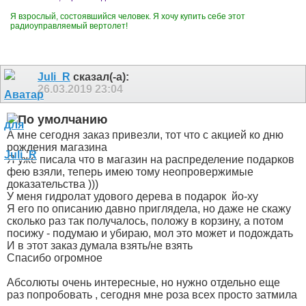
Я взрослый, состоявшийся человек. Я хочу купить себе этот
радиоуправляемый вертолет!
Juli_R
сказал(-а):
26.03.2019
23:04
А мне сегодня заказ привезли, тот что с акцией ко дню
рождения магазина
Я уже писала что в магазин на распределение подарков
фею взяли, теперь имею тому неопровержимые
доказательства
)))
У меня гидролат удового дерева в подарок
йо-ху
Я его по описанию давно приглядела, но даже не скажу
сколько раз так получалось, положу в корзину, а потом
посижу - подумаю и убираю, мол это может и подождать
И в этот заказ думала взять/не взять
Спасибо огромное
Абсолюты очень интересные, но нужно отдельно еще
раз попробовать , сегодня мне роза всех просто затмила