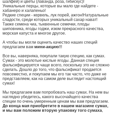
шалфей) и цветы (лаванда, роза, гибискус)!
Уникальные перцы, которые вы мало где найдете -
хабанеро и халапеньо!
Редкие специи - кервель, лук порей, ажгон!Натуральные
сладости, среди которых уникальный сахар нават!
Также семена чиа, тыквенные семечки, плоды
шиповника, ягоды годжи, изюм прекрасного качества,
морская капуста и многое другое.
А чтобы вы могли оценить качество наших специй
предлагаем вам
мини-акцию
!!!
Все вы, наверняка, покупали такую специю, как сумах.
Сумах - это молотые кислые ягоды. Данная специя
фальсифицируется чаще всего, поскольку это не сложно
сделать. Дошло до того, что фальсификат продается
повсеместно, и покупаем мы его так часто, что даже не
представляем, как на самом деле выглядит настоящий
сумах!
Мы предлагаем вам попробовать наш сумах. На нем вы
наглядно убедитесь, какого высочайщего качества
специи по очень умеренным ценам мы вам предлагаем.
До конца мая приобретите в нашем магазине сумах,
и мы вам положим вторую упаковку того сумаха
,