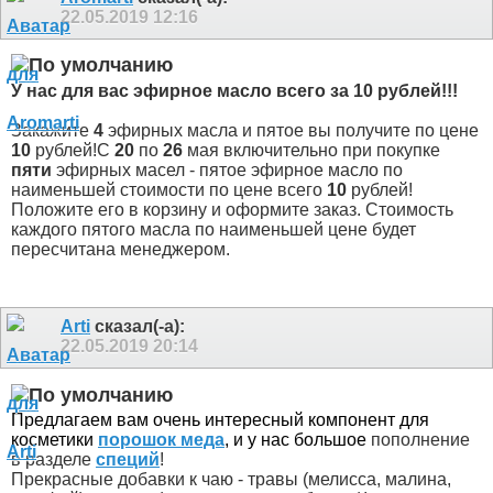
22.05.2019
12:16
У нас для вас эфирное масло всего за 10 рублей!!!
Закажите
4
эфирных масла и пятое вы получите по цене
10
рублей!С
20
по
26
мая включительно при покупке
пяти
эфирных масел - пятое эфирное масло по
наименьшей стоимости по цене всего
10
рублей!
Положите его в корзину и оформите заказ. Стоимость
каждого пятого масла по наименьшей цене будет
пересчитана менеджером.
Arti
сказал(-а):
22.05.2019
20:14
Предлагаем вам очень интересный компонент для
косметики
порошок меда
, и у нас большое
пополнение
в разделе
специй
!
Прекрасные добавки к чаю - травы (мелисса, малина,