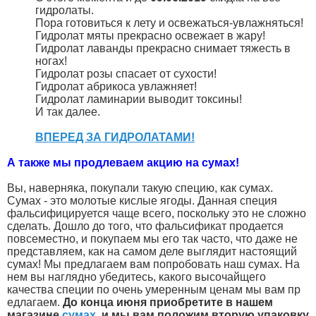
гидролаты.
Пора готовиться к лету и освежаться-увлажняться!
Гидролат мяты прекрасно освежает в жару!
Гидролат лаванды прекрасно снимает тяжесть в
ногах!
Гидролат розы спасает от сухости!
Гидролат абрикоса увлажняет!
Гидролат ламинарии выводит токсины!
И так далее.
ВПЕРЕД ЗА ГИДРОЛАТАМИ!
А также мы продлеваем акцию на сумах!
Вы, наверняка, покупали такую специю, как сумах.
Сумах - это молотые кислые ягоды. Данная специя
фальсифицируется чаще всего, поскольку это не сложно
сделать. Дошло до того, что фальсификат продается
повсеместно, и покупаем мы его так часто, что даже не
представляем, как на самом деле выглядит настоящий
сумах! Мы предлагаем вам попробовать наш сумах. На
нем вы наглядно убедитесь, какого высочайщего
качества специи по очень умеренным ценам мы вам пр
едлагаем.
До конца июня приобретите в нашем
магазине
сумах
, и мы вам положим вторую упаковку