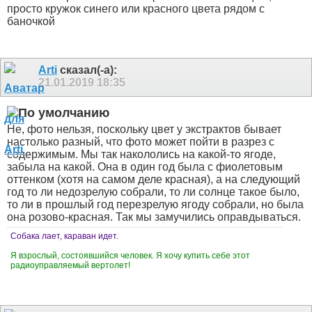
просто кружок синего или красного цвета рядом с
баночкой
Arti
сказал(-а):
21.01.2019
18:35
Не, фото нельзя, поскольку цвет у экстрактов бывает
настолько разный, что фото может пойти в разрез с
содержимым. Мы так накололись на какой-то ягоде,
забыла на какой. Она в один год была с фиолетовым
оттенком (хотя на самом деле красная), а на следующий
год то ли недозрелую собрали, то ли солнце такое было,
то ли в прошлый год перезрелую ягоду собрали, но была
она розово-красная. Так мы замучились оправдываться.
Собака лает, караван идет.
Я взрослый, состоявшийся человек. Я хочу купить себе этот
радиоуправляемый вертолет!