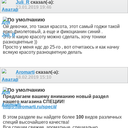
Juli_R
сказал(-а):
23.01.2019
19:46
Ой девочки, это такая красота, этот самый годжи такой
ярко фиолетовый, а еще и фикоцианин синий .
Это ж какую красоту можно сделать, хочу тоники
разноцветные
))
Просто у меня ндс до 25-го , вот отчитаюсь и как начну
всякую красоту разноцветную делать
Aromarti
сказал(-а):
18.02.2019
15:10
Предлагаем вашему вниманию новый раздел
нашего магазина СПЕЦИИ!
https://aromarti.ru/specii/
В этом разделе вы найдете более
100
видов различных
специй высочайшего качества!
Все специи свежие, ароматные, специально