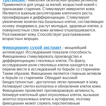
Третиноин
- наиболее безопасная форма ретинола.
Применяется для ухода за вялой, возрастной кожей с
признаками старения. Стимулирует иммунитет кожи.
Являются важным регуляторами клеточного роста,
пролиферации и дифференциации. Стимулирует
увеличение количества базальных клеток, составляющих
основу эпидермиса, растут молодые, здоровые клетки, а
поверхностные слои кожи активно отшелушиваются.
Разглаживает кожу. Способствует разглаживанию
возрастных морщин.
Фикоцианин сухой экстракт
- мощнейший
антиоксидат. Исследования показали способность
Фикоцианина стимулировать производство и
дифференциацию стволовых клеток. По факту,
исследования роли стволовых клеток находятся на
первом месте в исследований по борьбе со старением.
Таким образом, Фикоцианин является главным активом
в борьбе со старением. Обладает высокой
биодоступностью - достаточно легко проникает в кожу.
Активирует синтез коллагена и обновление клеток кожи.
Фикоцианин проявляет противораковую активность,
блокируя клеточный цикл опухолевых клеток, вызывая
апоптоз опухолевых клеток и аутофагию, поэтому
фикоцианин может служить перспективным