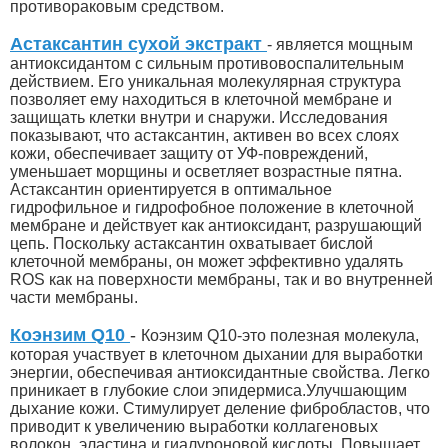
противораковым средством.
Астаксантин сухой экстракт
- является мощным
антиоксидантом с сильным противовоспалительным
действием. Его уникальная молекулярная структура
позволяет ему находиться в клеточной мембране и
защищать клетки внутри и снаружи. Исследования
показывают, что астаксантин, активен во всех слоях
кожи, обеспечивает защиту от УФ-повреждений,
уменьшает морщины и осветляет возрастные пятна.
Астаксантин ориентируется в оптимальное
гидрофильное и гидрофобное положение в клеточной
мембране и действует как антиоксидант, разрушающий
цепь. Поскольку астаксантин охватывает бислой
клеточной мембраны, он может эффективно удалять
ROS как на поверхности мембраны, так и во внутренней
части мембраны.
Коэнзим Q10
-
Коэнзим Q10-это полезная молекула,
которая участвует в клеточном дыхании для выработки
энергии, обеспечивая антиоксидантные свойства. Легко
приникает в глубокие слои эпидермиса.Улучшающим
дыхание кожи. Стимулирует деление фибробластов, что
приводит к увеличению выработки коллагеновых
волокон, эластина и гиалуроновой кислоты. Повышает