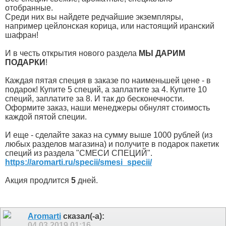
отобранные.
Среди них вы найдете редчайшие экземпляры,
например цейлонская корица, или настоящий иранский
шафран!
И в честь открытия нового раздела
МЫ ДАРИМ
ПОДАРКИ
!
Каждая пятая специя в заказе по наименьшей цене - в
подарок! Купите 5 специй, а заплатите за 4. Купите 10
специй, заплатите за 8. И так до бесконечности.
Оформите заказ, наши менеджеры обнулят стоимость
каждой пятой специи.
И еще - сделайте заказ на сумму выше 1000 рублей (из
любых разделов магазина) и получите в подарок пакетик
специй из раздела "СМЕСИ СПЕЦИЙ".
https://aromarti.ru/specii/smesi_specii/
Акция продлится
5
дней.
Aromarti
сказал(-а):
04.03.2019
01:16