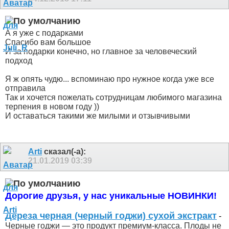
А я уже с подарками
Спасибо вам большое
И за подарки конечно, но главное за человеческий
подход
Я ж опять чудю...
вспоминаю про нужное когда уже все
отправила
Так и хочется пожелать сотрудницам любимого магазина
терпения в новом году
))
И оставаться такими же милыми и отзывчивыми
Arti
сказал(-а):
21.01.2019
03:39
Дорогие друзья, у нас уникальные НОВИНКИ!
Дереза черная (черный годжи) сухой экстракт
-
Черные годжи — это продукт премиум-класса. Плоды не