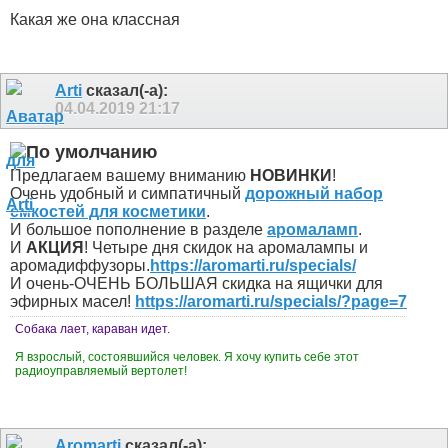
Какая же она классная
Arti
сказал(-а):
04.04.2019
21:17
Предлагаем вашему вниманию
НОВИНКИ
!
Очень удобный и симпатичный
дорожный набор
емкостей для косметики
.
И большое пополнение в разделе
аромаламп
.
И
АКЦИЯ
! Четыре дня скидок на аромалампы и
аромадиффузоры.
https://aromarti.ru/specials/
И очень-ОЧЕНЬ БОЛЬШАЯ скидка на ящички для
эфирных масел!
https://aromarti.ru/specials/?page=7
Собака лает, караван идет.
Я взрослый, состоявшийся человек. Я хочу купить себе этот
радиоуправляемый вертолет!
Aromarti
сказал(-а):