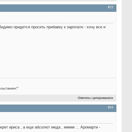
#23
 Видимо придется просить прибавку к зарплате - хочу все и
ольствием!"
Ответить с цитированием
#24
нкрет ириса , а еще абсолют меда , мммм ... Аромарти -