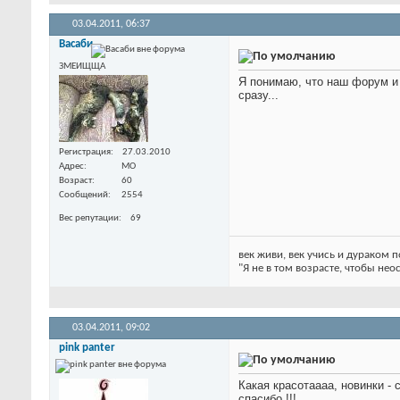
03.04.2011,
06:37
Васаби
ЗМЕИЩЩА
Я понимаю, что наш форум и 
сразу...
Регистрация
27.03.2010
Адрес
МО
Возраст
60
Сообщений
2554
Вес репутации
69
век живи, век учись и дураком
"Я не в том возрасте, чтобы нео
03.04.2011,
09:02
pink panter
Какая красотаааа
, новинки -
спасибо !!!