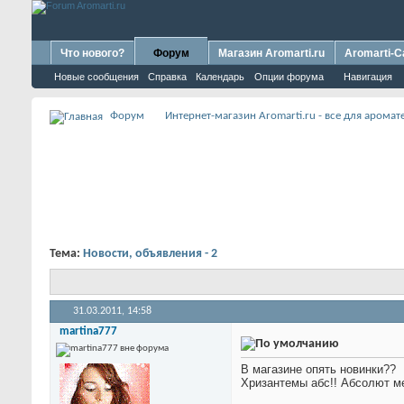
Что нового?
Форум
Магазин Aromarti.ru
Aromarti-C
Новые сообщения
Справка
Календарь
Опции форума
Навигация
Форум
Интернет-магазин Aromarti.ru - все для арома
Тема:
Новости, объявления - 2
31.03.2011,
14:58
martina777
В магазине опять новинки??
Хризантемы абс!! Абсолют м