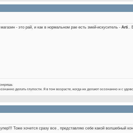
магазин - это рай, и как в нормальном рае есть змей-искуситель -
Arti
..
 помрешь
сознанно делать глупости. Я в том возрасте, когда их делают осознанно и с удов
 супер!!! Тоже хочется сразу все , представляю себе какой волшебный ко