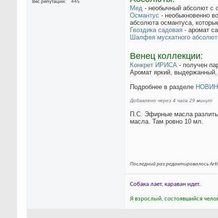
Вес репутации
445
Мед
- необычный абсолют с о
Османтус
- необыкновенно в
абсолюта османтуса, которые
Гвоздика садовая
- аромат са
Шалфея мускатного абсолют
Венец коллекции:
Конкрет ИРИСА
- получен па
Аромат яркий, выдержанный,
Подробнее в разделе
НОВИН
Добавлено через 4 часа 29 минут
П.С. Эфирные масла разлиты
масла. Там ровно 10 мл.
Последний раз редактировалось Arti;
Собака лает, караван идет.
Я взрослый, состоявшийся челов