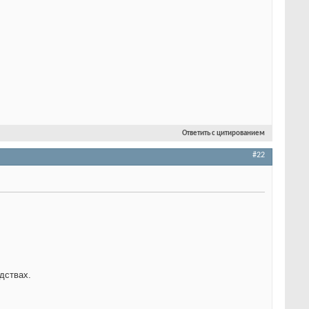
Ответить с цитированием
#22
дствах.