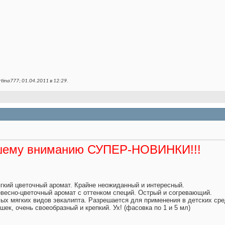
ina777; 01.04.2011 в
12:29
.
шему вниманию СУПЕР-НОВИНКИ!!!
ягкий цветочный аромат. Крайне неожиданный и интересный.
весно-цветочный аромат с оттенком специй. Острый и согревающий.
мых мягких видов эвкалипта. Разрешается для применения в детских сре
ек, очень своеобразный и крепкий. Ух! (фасовка по 1 и 5 мл)