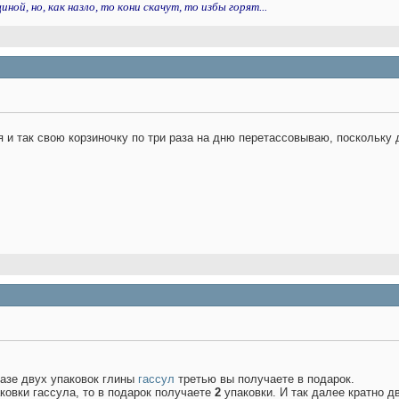
ой, но, как назло, то кони скачут, то избы горят...
 и так свою корзиночку по три раза на дню перетассовываю, поскольку д
азе двух упаковок глины
гассул
третью вы получаете в подарок.
ковки гассула, то в подарок получаете
2
упаковки. И так далее кратно д