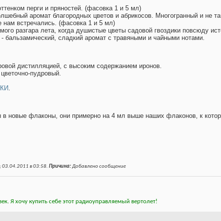
ттенком перги и пряностей. (фасовка 1 и 5 мл)
олшебный аромат благородных цветов и абрикосов. Многогранный и не т
 нам встречались. (фасовка 1 и 5 мл)
мого разгара лета, когда душистые цветы садовой гвоздики повсюду ист
- бальзамический, сладкий аромат с травяными и чайными нотами.
ровой дистилляцией, с высоким содержанием иронов.
 цветочно-пудровый.
КИ
.
 в новые флаконы, они примерно на 4 мл выше наших флаконов, к котор
 03.04.2011 в
03:58
.
Причина:
Добавлено сообщение
ек. Я хочу купить себе этот радиоуправляемый вертолет!