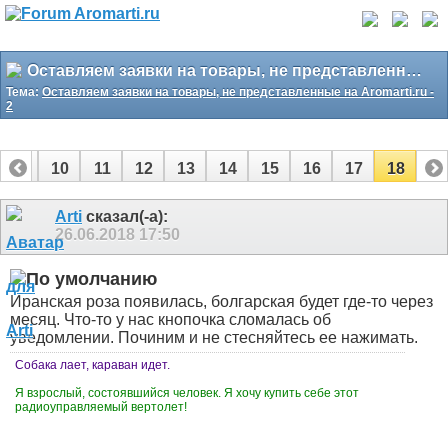
Оставляем заявки на товары, не представленные на Aromarti.ru - 2
Тема:
Оставляем заявки на товары, не представленные на Aromarti.ru -
2
9
10
11
12
13
14
15
16
17
18
Arti
сказал(-а):
26.06.2018
17:50
Иранская роза появилась, болгарская будет где-то через
месяц. Что-то у нас кнопочка сломалась об
уведомлении. Починим и не стесняйтесь ее нажимать.
Собака лает, караван идет.
Я взрослый, состоявшийся человек. Я хочу купить себе этот
радиоуправляемый вертолет!