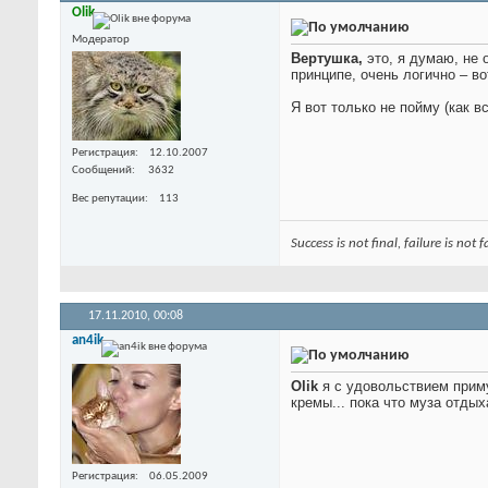
Olik
Модератор
Вертушка,
это, я думаю, не 
принципе, очень логично – во
Я вот только не пойму
(как в
Регистрация
12.10.2007
Сообщений
3632
Вес репутации
113
Success is not final, failure is not
17.11.2010,
00:08
an4ik
Olik
я с удовольствием приму
кремы... пока что муза отдых
Регистрация
06.05.2009