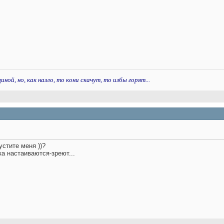
ой, но, как назло, то кони скачут, то избы горят...
пустите меня
))?
ка настаиваются-зреют...