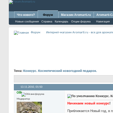
Что нового?
Форум
Магазин Aromarti.ru
Aromarti-C
Новые сообщения
Справка
Календарь
Опции форума
Навигация
Форум
Интернет-магазин Aromarti.ru - все для арома
Тема:
Конкурс. Косметический новогодний подарок.
13.11.2010,
01:50
Olik
Конкурс. К
Модератор
Начинаем новый конкурс
!
Приближается Новый год, в 