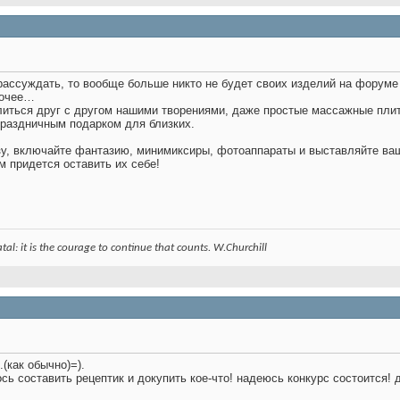
 рассуждать, то вообще больше никто не будет своих изделий на форум
рочее…
елиться друг с другом нашими творениями, даже простые массажные пл
праздничным подарком для близких.
зу, включайте фантазию, минимиксиры, фотоаппараты и выставляйте ва
м придется оставить их себе!
 fatal: it is the courage to continue that counts. W.Churchill
.(как обычно)=).
ось составить рецептик и докупить кое-что! надеюсь конкурс состоится!