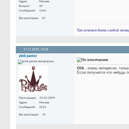
Адрес
Москва
Возраст
39
Сообщений
1464
Вес репутации
62
Так хочется быть слабой женщин
17.11.2010,
23:26
pink panter
Olik
, очень интересно, тольк
Если получится что нибудь п
Регистрация
24.03.2009
Адрес
Москва
Сообщений
2223
Вес репутации
76