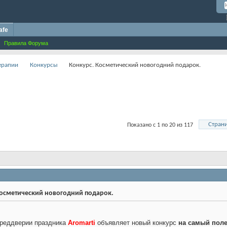
afe
Правила Форума
терапии
Конкурсы
Конкурс. Косметический новогодний подарок.
Страни
Показано с 1 по 20 из 117
осметический новогодний подарок.
преддверии праздника
Aromarti
объявляет новый конкурс
на самый поле