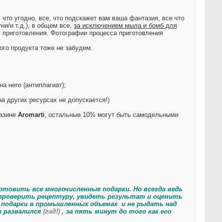
что угодно, все, что подскажет вам ваша фантазия, все что
и/и т.д.), в общем все,
за исключением мыла и бомб для
 приготовления. Фотографии процесса приготовления
го продукта тоже не забудем.
а него (антиплагиат);
на других ресурсах не допускается!)
газине
Aromarti
, остальные 10% могут быть самодельными
отовить все многочисленные подарки. Но всегда ведь
 проверить рецептуру, увидеть результат и оценить
ь подарки в промышленных объемах
и не рыдать над
и развалился
(гад!)
, за пять минут до того как его