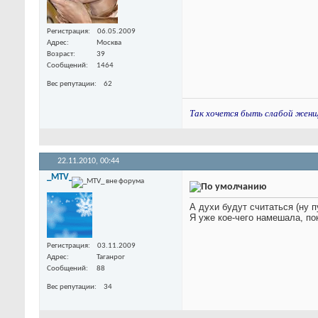
Регистрация
06.05.2009
Адрес
Москва
Возраст
39
Сообщений
1464
Вес репутации
62
Так хочется быть слабой женщин
22.11.2010,
00:44
_MTV_
А духи будут считаться (ну 
Я уже кое-чего намешала, по
Регистрация
03.11.2009
Адрес
Таганрог
Сообщений
88
Вес репутации
34