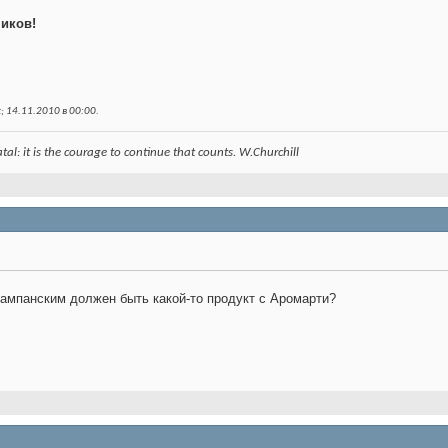
иков!
; 14.11.2010 в
00:00
.
 fatal: it is the courage to continue that counts. W.Churchill
шампанским должен быть какой-то продукт с Аромарти?