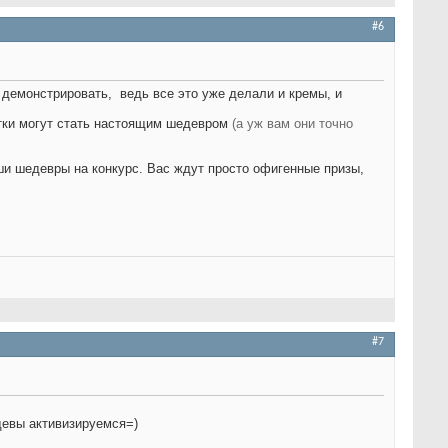
#6
е демонстрировать,
ведь все это уже делали и кремы, и
итки могут стать настоящим шедевром
(а уж вам они точно
ши шедевры на конкурс. Вас ждут просто офигенные призы,
#7
 девы активизируемся=)