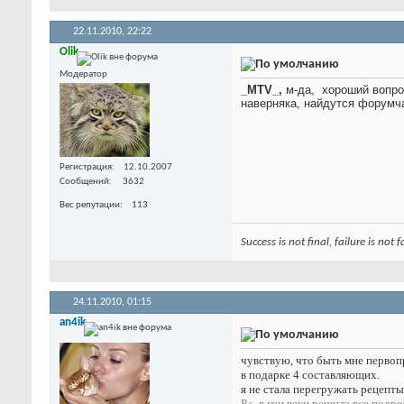
22.11.2010,
22:22
Olik
Модератор
_MTV_,
м-да,
хороший вопрос
наверняка, найдутся форумча
Регистрация
12.10.2007
Сообщений
3632
Вес репутации
113
Success is not final, failure is not
24.11.2010,
01:15
an4ik
чувствую, что быть мне первопр
в подарке 4 составляющих.
я не стала перегружать рецепты
P.s. в кои веки решила все подр