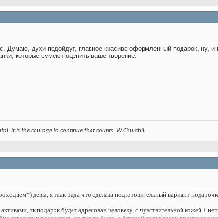
. Думаю, духи подойдут, главное красиво оформленный подарок, ну, и 
нки, которые сумеют оценить ваше творение.
 fatal: it is the courage to continue that counts. W.Churchill
оходцем=) девы, я таак рада что сделала подготовительный вариант подарочко
 активами, тк подарок будет адресован человеку, с чувствительной кожей + н
обно взвесить и рассчитать..не тут то было. с батарейками в весах произошел к