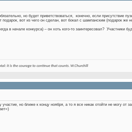
обязательно, но будет приветствоваться,
конечно, если присутствие пу
т подарок, вот из чего он сделан, вот бокал с шампанским (подарок же н
сегда в начале конкурса) – он хоть кого-то заинтересовал?
Участники буд
 fatal: it is the courage to continue that counts. W.Churchill
 участие, но ближе к концу ноября, а то я все никак отойти не могу от 
ает=)