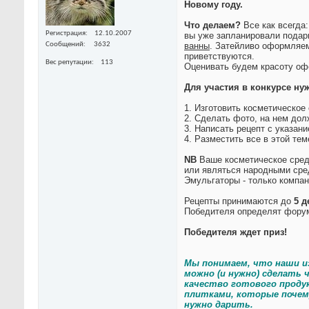
Новому году.
Что делаем?
Все как всегда:
Регистрация
12.10.2007
вы уже запланировали подар
Сообщений
3632
ванны
. Затейливо оформляем
приветствуются.
Вес репутации
113
Оценивать будем красоту оф
Для участия в конкурсе ну
1. Изготовить косметическое
2. Сделать фото, на нем дол
3. Написать рецепт с указан
4. Разместить все в этой те
NB
Ваше косметическое сред
или являться народными сред
Эмульгаторы - только компа
Рецепты принимаются до
5 д
Победителя определят форумч
Победителя ждет приз!
Мы понимаем, что наши из
можно (и нужно) сделать
качество готового проду
плитками, которые почем
нужно дарить.