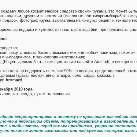
 создаем любое косметическое средство своими руками, это может быть 
ить родным, друзьям и знакомым (масляные плитки/кремы/скрабы/шампун
 подарок, фотографируем, выставляем на конкурс: рецепт и технологию
ормления подарка и художественность фотографии, про полезность само
жно:
 средство;
жен присутствовать бокал с шампанским или любым напитком, похожим н
ием ингредиентов, и технологию изготовления;
ме (Рецепт должен быть размещен только на сайте Aromarti, размещение 
ство должно содержать не менее 90% продукции, представленной в ма
ствами (травы, настои, вино, отвары, соль, сахар, крахмал).
нии
Aromarti
.
екабря 2010 года
.
ане, как всегда, путем голосования.
делия скоропортящиеся и поэтому не призываем вас сейчас изг
 что-то в небольшом объеме, потренироваться в изготовлении,
кта, чтобы затем, перед самым праздником, уверенно готовит
у-то никак не хотят застывать или над кремом, который взял 