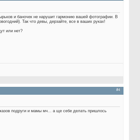
зырьков и баночек не нарушит гармонию вашей фотографии. В
овогодний). Так что девы, дерзайте, все в ваших руках!
ут или нет?
#4
заказов подруги и мамы мч... а ще себе делать пришлось