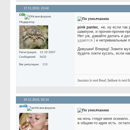
17.11.2010,
23:42
Olik
Модератор
pink panter,
не, ну если так
шампуни, и прочее-прочее-п
Нет уж, давайте делать и д
удаются
)
и нетривиальным 
Девушки! Вперед! Зовите му
Регистрация
12.10.2007
будете локти кусать, если на
Сообщений
3632
Вес репутации
113
Success is not final, failure is not
19.11.2010,
02:14
an4ik
на ночь глядя меня осенило..
в общем-то идея есть. остал