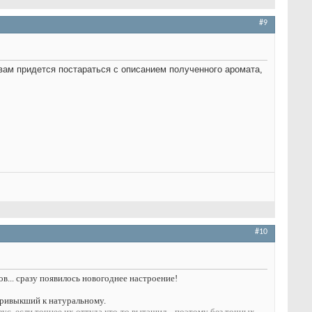
#9
вам придется постараться с описанием полученного аромата,
#10
в... сразу появилось новогоднее настроение!
епривыкший к натуральному.
азус, если точнее их оттуда кто-то вытащил
... поэтому без точных