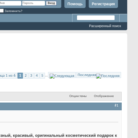
Помощь
Регистрация
Запомнить?
Расширенный поиск
Последняя
ца 1 из 6
1
2
3
4
5
...
Опции темы
Отображение
#1
зный, красивый, оригинальный косметический подарок к