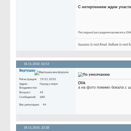
С нетерпением ждем участн
Последний раз редактировалось Olik
Success is not final, failure is not
16.11.2010,
02:53
Вертушка
Регистрация
19.01.2010
Olik
Адрес
Город у моря
а на фото помимо бокала с 
Владивосток
Возраст
43
Сообщений
680
Вес репутации
44
16.11.2010,
23:28