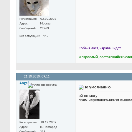
Регистрация
03.10.2005
Адрес
Москва
Сообщений
29963
Вес репутации
445
Собака лает, караван идет.
Я взрослый, состоявшийся челов
21.10.2010,
09:11
Angel
ой не могу
прям черепашка-нинзя вышла
Регистрация
10.12.2009
Адрес
Н. Новгород
Сообщений
339