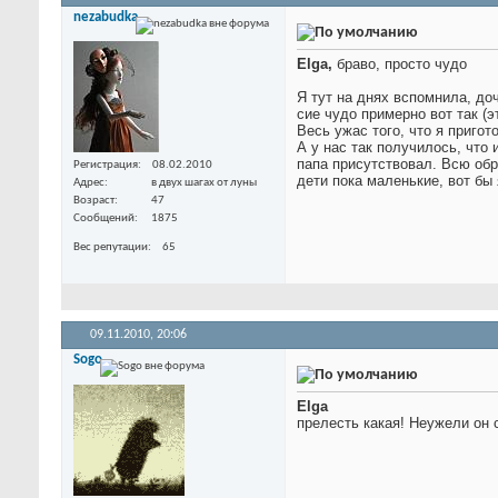
nezabudka
Elga,
браво, просто чудо
Я тут на днях вспомнила, до
сие чудо примерно вот так (э
Весь ужас того, что я пригот
А у нас так получилось, что
папа присутствовал. Всю обр
Регистрация
08.02.2010
дети пока маленькие, вот бы
Адрес
в двух шагах от луны
Возраст
47
Сообщений
1875
Вес репутации
65
09.11.2010,
20:06
Sogo
Elga
прелесть какая! Неужели он 