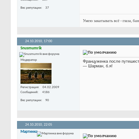
Вес репутации
37
Умею закатывать всё - глаза, ба
24.10.2010,
17:00
Snusmumrik
Модератор
Француженка после путешеств
— Шарман, б.я!
Регистрация
04.02.2009
Сообщений
4186
Вес репутации
90
24.10.2010,
22:05
Мартинка