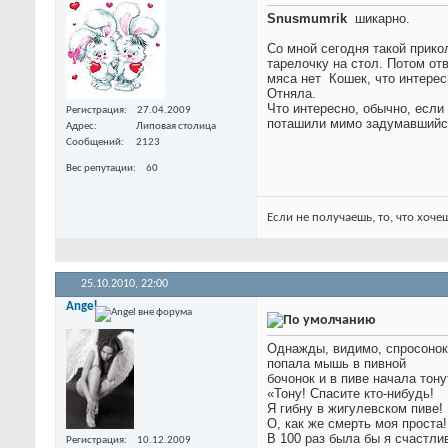
Snusmumrik
шикарно.
Со мной сегодня такой прико
тарелочку на стол. Потом от
мяса нет
Кошек, что интерес
Отняла.
Что интересно, обычно, если
Регистрация
27.04.2009
поташили мимо задумавшийся 
Адрес
Липовая столица
Сообщений
2123
Вес репутации
60
Если не получаешь, то, что хоче
25.10.2010,
22:00
Angel
Однажды, видимо, спросонок
попала мышь в пивной
бочонок и в пиве начала тону
«Тону! Спасите кто-нибудь!
Я гибну в жигулевском пиве!
О, как же смерть моя проста!
В 100 раз была бы я счастлив
Регистрация
10.12.2009