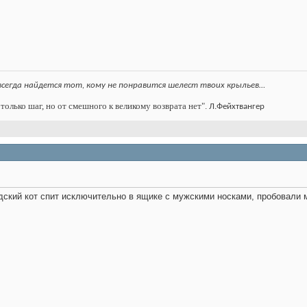
всегда найдется тот, кому не понравится шелест твоих крыльев…
только шаг, но от смешного к великому возврата нет".
Л.Фейхтвангер
едский кот спит исключительно в ящике с мужскими носками, пробовали 