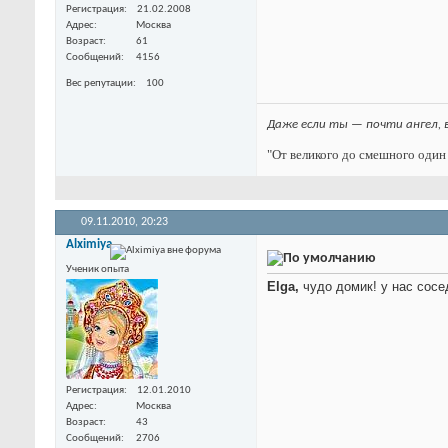
Регистрация
21.02.2008
Адрес
Москва
Возраст
61
Сообщений
4156
Вес репутации
100
Даже если ты — почти ангел, 
"От великого до смешного один 
09.11.2010,
20:23
Alximiya
Ученик опыта
Elga,
чудо домик! у нас сос
Регистрация
12.01.2010
Адрес
Москва
Возраст
43
Сообщений
2706