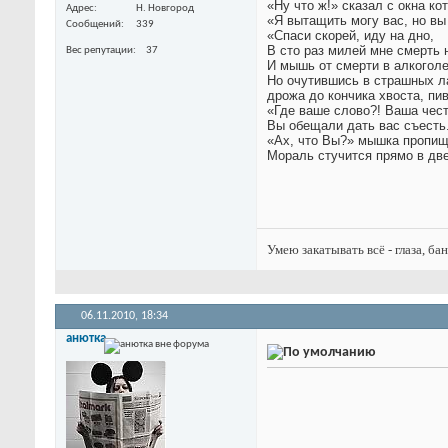
«Ну что ж!» сказал с окна ко
Адрес
Н. Новгород
«Я вытащить могу вас, но вы
Сообщений
339
«Спаси скорей, иду на дно,
В сто раз милей мне смерть 
Вес репутации
37
И мышь от смерти в алкоголе
Но очутившись в страшных л
дрожа до кончика хвоста, пи
«Где ваше слово?! Ваша чест
Вы обещали дать вас съесть
«Ах, что Вы?» мышка пропищ
Мораль стучится прямо в дв
Умею закатывать всё - глаза, ба
06.11.2010,
18:34
анютка