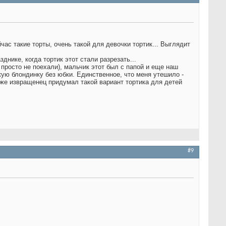
час такие торты, очень такой для девочки тортик...
Выглядит
днике, когда тортик этот стали разрезать...
просто не поехали), мальчик этот был с папой и еще наш
кую блондинку без юбки. Единственное, что меня утешило -
й же извращенец придумал такой вариант тортика для детей
#9