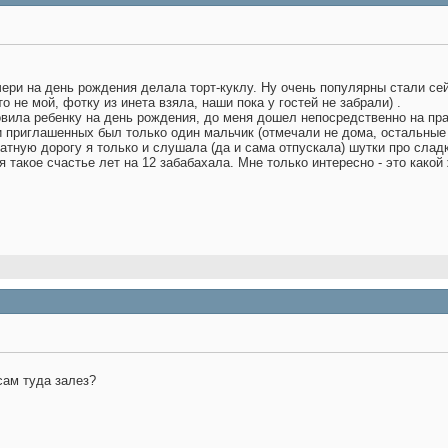
чери на день рождения делала торт-куклу. Ну очень популярны стали сей
то не мой, фотку из инета взяла, наши пока у гостей не забрали)
.
овила ребенку на день рождения, до меня дошел непосредственно на праз
 и приглашенных был только один мальчик (отмечали не дома, остальные 
атную дорогу я только и слушала (да и сама отпускала) шутки про слад
 я такое счастье лет на 12 забабахала. Мне только интересно - это како
сам туда залез?