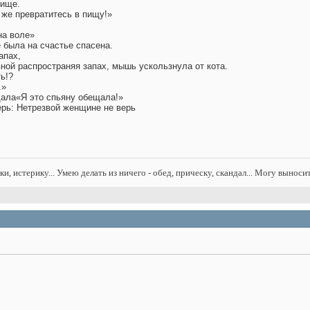
тище.
 же превратитесь в пищу!»
на воле»
 была на счастье спасена.
апах,
вной распространяя запах, мышь ускользнула от кота.
ь!?
.»
ала«Я это спьяну обещала!»
ерь: Нетрезвой женщине не верь
нки, истерику... Умею делать из ничего - обед, прическу, скандал... Могу выноси