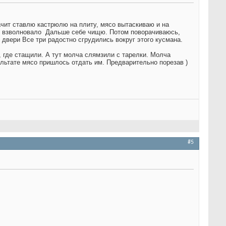
ачит ставлю кастрюлю на плиту, мясо вытаскиваю и на
е взволновало
Дальше себе чищю. Потом поворачиваюсь,
 двери
Все три радостно сгрудились вокруг этого кусмана.
, где стащили. А тут молча слямзили с тарелки. Молча
льтате мясо пришлось отдать им. Предварительно порезав
)
#5