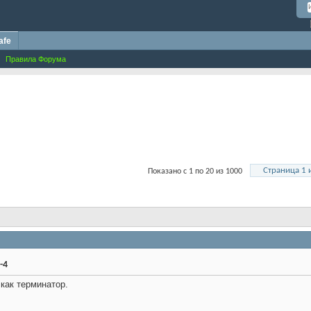
afe
Правила Форума
Страница 1 
Показано с 1 по 20 из 1000
-4
 как терминатор.