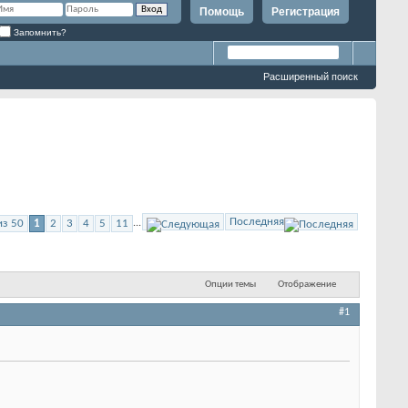
Помощь
Регистрация
Запомнить?
Расширенный поиск
Последняя
из 50
1
2
3
4
5
11
...
Опции темы
Отображение
#1