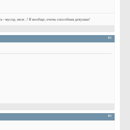
ть - мусор, мозг...! Я вообще, очень способная девушка!
#3
#4