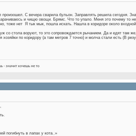
л произошел. С вечера сварила бульон. Заправлять решила сегодня. Зн
варачиваюсь и чищю овощи. Брямс. Что то упало. Меня это почему то н
но, тоже нет
Я тык мык, пошла искать. Нашла в коридоре около входной
 уж со стола воруют, то это сопровождается рычанием. Да и едят там же
хозяйки по коридору (а там метров 7 точно) и молча стали есть
(В резу
шь - значит хочешь не то
,
ть.
ей погибнуть в лапах у кота..»