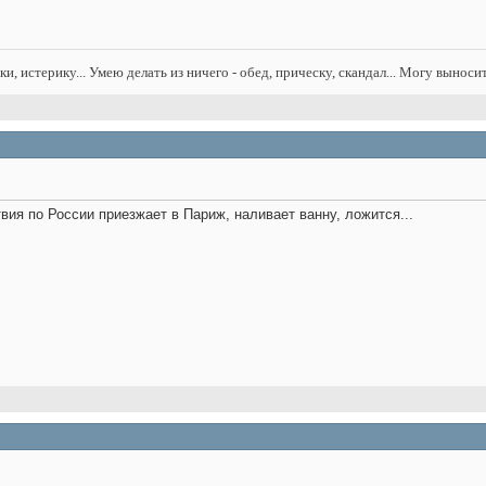
нки, истерику... Умею делать из ничего - обед, прическу, скандал... Могу выноси
ия по России приезжает в Париж, наливает ванну, ложится...