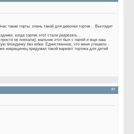
час такие торты, очень такой для девочки тортик...
Выглядит
днике, когда тортик этот стали разрезать...
просто не поехали), мальчик этот был с папой и еще наш
кую блондинку без юбки. Единственное, что меня утешило -
й же извращенец придумал такой вариант тортика для детей
#9