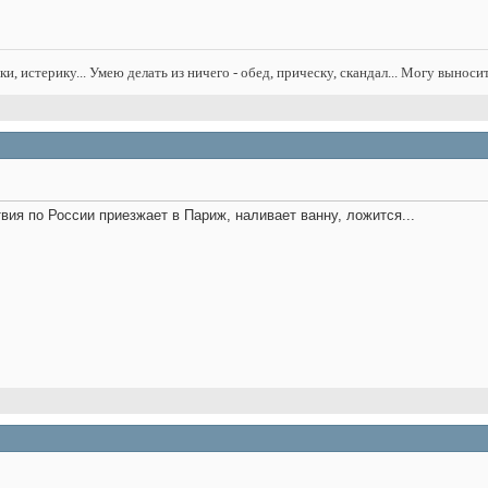
нки, истерику... Умею делать из ничего - обед, прическу, скандал... Могу выноси
ия по России приезжает в Париж, наливает ванну, ложится...