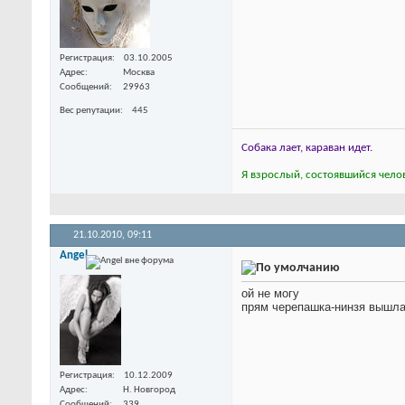
Регистрация
03.10.2005
Адрес
Москва
Сообщений
29963
Вес репутации
445
Собака лает, караван идет.
Я взрослый, состоявшийся челов
21.10.2010,
09:11
Angel
ой не могу
прям черепашка-нинзя вышла
Регистрация
10.12.2009
Адрес
Н. Новгород
Сообщений
339