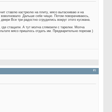
ачит ставлю кастрюлю на плиту, мясо вытаскиваю и на
е взволновало
Дальше себе чищю. Потом поворачиваюсь,
 двери
Все три радостно сгрудились вокруг этого кусмана.
, где стащили. А тут молча слямзили с тарелки. Молча
льтате мясо пришлось отдать им. Предварительно порезав
)
#5