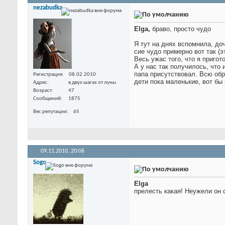
nezabudka
Elga,
браво, просто чудо
Я тут на днях вспомнила, до
сие чудо примерно вот так (э
Весь ужас того, что я пригот
А у нас так получилось, что
папа присутствовал. Всю обр
Регистрация
08.02.2010
дети пока маленькие, вот бы
Адрес
в двух шагах от луны
Возраст
47
Сообщений
1875
Вес репутации
65
09.11.2010,
20:06
Sogo
Elga
прелесть какая! Неужели он 