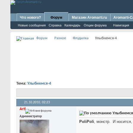
Что нового?
Форум
Магазин Aromarti.ru
Aromarti-C
Новые сообщения
Справка
Календарь
Опции форума
Навигация
Форум
Разное
Флудилка
Улыбнемся-4
Тема:
Улыбнемся-4
21.10.2010,
02:23
Arti
Улыбнемся
Администратор
PoliPoli
, монстр.
И носится,