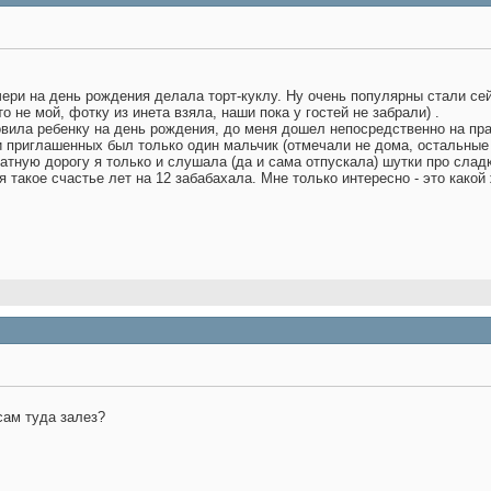
чери на день рождения делала торт-куклу. Ну очень популярны стали сей
то не мой, фотку из инета взяла, наши пока у гостей не забрали)
.
овила ребенку на день рождения, до меня дошел непосредственно на праз
 и приглашенных был только один мальчик (отмечали не дома, остальные 
атную дорогу я только и слушала (да и сама отпускала) шутки про слад
 я такое счастье лет на 12 забабахала. Мне только интересно - это како
сам туда залез?