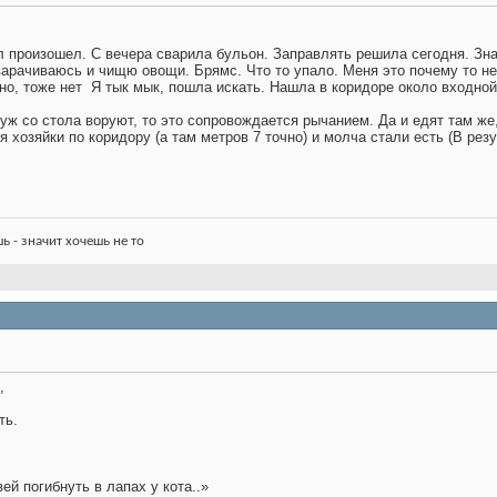
л произошел. С вечера сварила бульон. Заправлять решила сегодня. Зн
варачиваюсь и чищю овощи. Брямс. Что то упало. Меня это почему то н
но, тоже нет
Я тык мык, пошла искать. Нашла в коридоре около входной
 уж со стола воруют, то это сопровождается рычанием. Да и едят там же
хозяйки по коридору (а там метров 7 точно) и молча стали есть
(В резу
шь - значит хочешь не то
,
ть.
ей погибнуть в лапах у кота..»