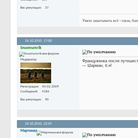
Вес репутации
37
Умею закатывать всё - глаза, ба
24.10.2010,
17:00
Snusmumrik
Модератор
Француженка после путешеств
— Шарман, б.я!
Регистрация
04.02.2009
Сообщений
4186
Вес репутации
90
24.10.2010,
22:05
Мартинка