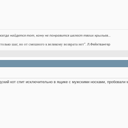
всегда найдется тот, кому не понравится шелест твоих крыльев…
только шаг, но от смешного к великому возврата нет".
Л.Фейхтвангер
едский кот спит исключительно в ящике с мужскими носками, пробовали 