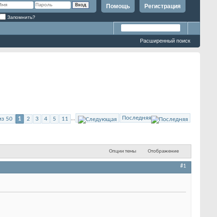
Помощь
Регистрация
Запомнить?
Расширенный поиск
Последняя
из 50
1
2
3
4
5
11
...
Опции темы
Отображение
#1