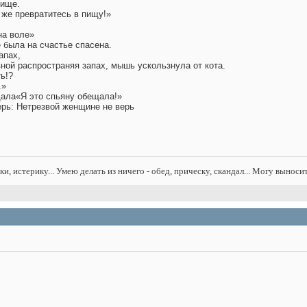
тище.
 же превратитесь в пищу!»
на воле»
 была на счастье спасена.
апах,
вной распространяя запах, мышь ускользнула от кота.
ь!?
.»
ала«Я это спьяну обещала!»
ерь: Нетрезвой женщине не верь
нки, истерику... Умею делать из ничего - обед, прическу, скандал... Могу выноси