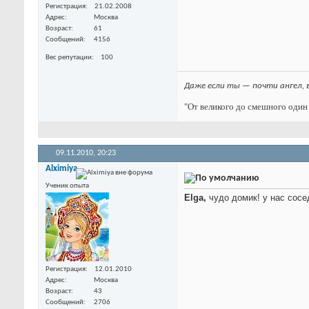
Регистрация
21.02.2008
Адрес
Москва
Возраст
61
Сообщений
4156
Вес репутации
100
Даже если ты — почти ангел, 
"От великого до смешного один 
09.11.2010,
20:23
Alximiya
Ученик опыта
Elga,
чудо домик! у нас сос
Регистрация
12.01.2010
Адрес
Москва
Возраст
43
Сообщений
2706