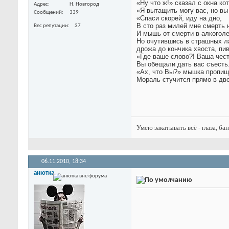
«Ну что ж!» сказал с окна ко
Адрес
Н. Новгород
«Я вытащить могу вас, но вы
Сообщений
339
«Спаси скорей, иду на дно,
В сто раз милей мне смерть 
Вес репутации
37
И мышь от смерти в алкоголе
Но очутившись в страшных л
дрожа до кончика хвоста, пи
«Где ваше слово?! Ваша чест
Вы обещали дать вас съесть
«Ах, что Вы?» мышка пропищ
Мораль стучится прямо в дв
Умею закатывать всё - глаза, ба
06.11.2010,
18:34
анютка