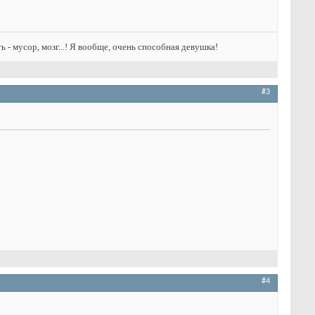
ть - мусор, мозг...! Я вообще, очень способная девушка!
#3
#4