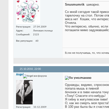
Snusmumrik
шикарно.
Со мной сегодня такой прико
тарелочку на стол. Потом от
мяса нет
Кошек, что интерес
Отняла.
Что интересно, обычно, если
Регистрация
27.04.2009
поташили мимо задумавшийся 
Адрес
Липовая столица
Сообщений
2123
Вес репутации
60
Если не получаешь, то, что хоче
25.10.2010,
22:00
Angel
Однажды, видимо, спросонок
попала мышь в пивной
бочонок и в пиве начала тону
«Тону! Спасите кто-нибудь!
Я гибну в жигулевском пиве!
О, как же смерть моя проста!
В 100 раз была бы я счастлив
Регистрация
10.12.2009