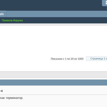
afe
Правила Форума
Страница 1 
Показано с 1 по 20 из 1000
-4
 как терминатор.