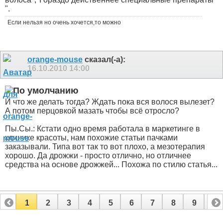
".
Если нельзя но очень хочется,то можно
orange-mouse
сказал(-а):
16.10.2010
14:00
И что же делать тогда? Ждать пока вся волося вылезет?
А потом перцовкой мазать чтобы всё отросло?
Пы.Сы.: Кстати одно время работала в маркетинге в
клинике красоты, нам похожие статьи пачками
заказывали. Типа вот так то вот плохо, а мезотерапия
хорошо. Да дрожжи - просто отлично, но отличнее
средства на основе дрожжей... Похожа по стилю статья...
1
2
3
4
5
6
7
8
9
10
11
12
13
14
15