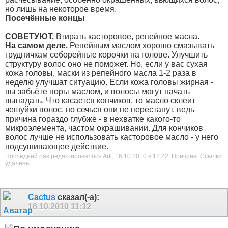
но лишь на некоторое время.
Посечённые концы
СОВЕТУЮТ.
Втирать касторовое, репейное масла.
На самом деле.
Репейным маслом хорошо смазывать
грудничкам себорейные корочки на голове. Улучшить
структуру волос оно не поможет. Но, если у вас сухая
кожа головы, маски из репейного масла 1-2 раза в
неделю улучшат ситуацию. Если кожа головы жирная -
вы забьёте поры маслом, и волосы могут начать
выпадать. Что касается кончиков, то масло склеит
чешуйки волос, но сечься они не перестанут, ведь
причина гораздо глубже - в нехватке какого-то
микроэлемента, частом окрашивании. Для кончиков
волос лучше не использовать касторовое масло - у него
подсушивающее действие.
Последний раз редактировалось Arti; 16.10.2010 в
12:22
.
Причина:
Ссылки
удалены
Cactus
сказал(-а):
16.10.2010
11:12