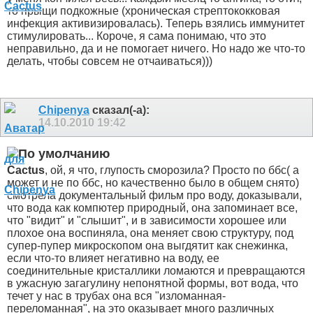
то прыщи подкожные (хроническая стрептококковая
инфекция активизировалась). Теперь взялись иммунитет
стимулировать... Короче, я сама понимаю, что это
неправильно, да и не помогает ничего. Но надо же что-то
делать, чтобы совсем не отчаиваться)))
Chipenya
сказал(-а):
14.10.2010
19:42
Cactus
, ой, я что, глупость сморозила?
Просто по ббс( а
может и не по ббс, но качественно было в общем снято)
смотрела документальный фильм про воду, доказывали,
что вода как компютер природный, она запоминает все,
что "видит" и "слышит", и в зависимости хорошее или
плохое она воспиняла, она меняет свою структуру, под
супер-пупер микроскопом она выгдятит как снежинка,
если что-то влияет негативно на воду, ее
соединительные кристаллики ломаются и превращаются
в ужасную загагулину непонятной формы, вот вода, что
течет у нас в трубах она вся "изломанная-
переломанная", на это оказывает много различных