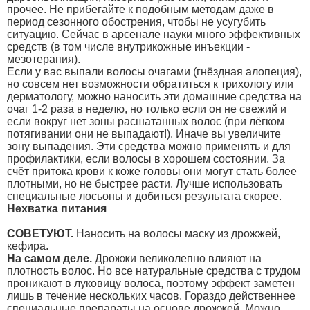
прочее. Не прибегайте к подобным методам даже в
период сезонного обострения, чтобы не усугубить
ситуацию. Сейчас в арсенале науки много эффективных
средств (в том числе внутрикожные инъекции -
мезотерапия).
Если у вас выпали волосы очагами (гнёздная алопеция),
но совсем нет возможности обратиться к трихологу или
дерматологу, можно наносить эти домашние средства на
очаг 1-2 раза в неделю, но только если он не свежий и
если вокруг нет зоны расшатанных волос (при лёгком
потягивании они не выпадают!). Иначе вы увеличите
зону выпадения. Эти средства можно применять и для
профилактики, если волосы в хорошем состоянии. За
счёт притока крови к коже головы они могут стать более
плотными, но не быстрее расти. Лучше использовать
специальные лосьоны и добиться результата скорее.
Нехватка питания
СОВЕТУЮТ.
Наносить на волосы маску из дрожжей,
кефира.
На самом деле.
Дрожжи великолепно влияют на
плотность волос. Но все натуральные средства с трудом
проникают в луковицу волоса, поэтому эффект заметен
лишь в течение нескольких часов. Гораздо действеннее
специальные препараты на основе дрожжей. Можно