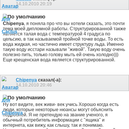
14.10.2010
20:19
Chipenya
, я поняла про что вы хотели сказать, это почти
тема моей дипломной работы. Структурированной также
является талая вода с температурой 4 градуса по
цельсию, в так называемой тройной точке воды. То есть
вода жидкая, но частично имеет структуру льда. Именно
такую воду исстари называли "живой". Такую воду очень
полезно пить, только голову мыть ей очень холодно)))
Еще крещенская вода является структурированной.
Chipenya
сказал(-а):
14.10.2010
20:46
Ну вот видите, век живи- век учись
Хорошо когда есть
люди, которые некоторые нюансы могут объяснить
подробней.
Я не претендую на звание ученого, я
обычный потребитель информации с "ящика" и
интернета, как вижу, как слышу, так и понимаю.