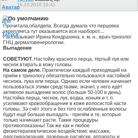
16.10.2010
10:41
Прочитала,обалдела. Всегда думала что перцовка
укрепляет,а тут оказывается все наоборот....
Рассказывает Ирина Кондрахина, к. м. н., врач-трихолог
ГНЦ дерматовенерологии.
Выпадение
СОВЕТУЮТ.
Настойку красного перца, тёртый лук или
чеснок втирать в кожу головы.
На самом деле.
Практически каждый приходящий на
приём к трихологу обязательно пользовался настойкой
чеснока, лука или перца. Однако если человек начинает
пользоваться этими средствами, значит, у него идёт
активное выпадение волос (больше 50-100 в день).
Настойка перца, чеснок, лук, водка, коньяк и т. п.
усиливают кровообращение в коже волосистой части
головы. За счёт этого и без того ослабленные волосы
будут ещё больше выпадать - причём и те, которые
только начинают расти. Такие процедуры
противопоказаны! Так же как и любое
физиотерапевтическое воздействие: массажи,
дарсонвализация, лазерные расчёски, аппараты и