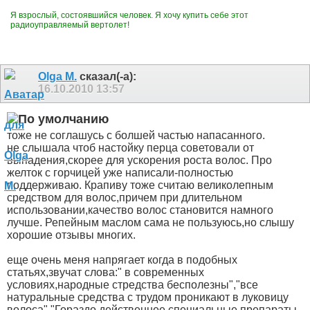
Я взрослый, состоявшийся человек. Я хочу купить себе этот
радиоуправляемый вертолет!
Olga M.
сказал(-а):
16.10.2010
13:57
тоже не соглашусь с болшей частью напасанного.
не слышала чтоб настойку перца советовали от
выпадения,скорее для ускорения роста волос. Про
желток с горчицей уже написали-полностью
поддерживаю. Крапиву тоже считаю великолепным
средством для волос,причем при длительном
использовании,качество волос становится намного
лучше. Репейным маслом сама не пользуюсь,но слышу
хорошие отзывы многих.
еще очень меня напрягает когда в подобных
статьях,звучат слова:" в современных
условиях,народные стредства бесполезны","все
натуральные средства с трудом проникают в луковицу
волоса","Гораздо действеннее специальные препараты