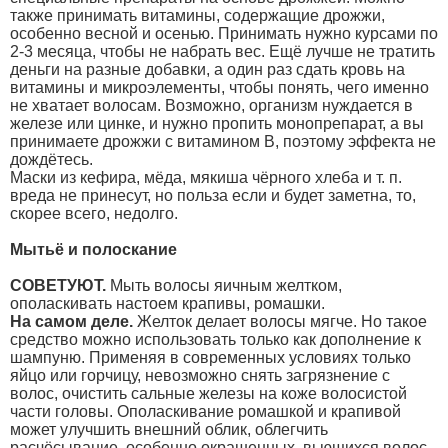
также принимать витамины, содержащие дрожжи,
особенно весной и осенью. Принимать нужно курсами по
2-3 месяца, чтобы не набрать вес. Ещё лучше не тратить
деньги на разные добавки, а один раз сдать кровь на
витамины и микроэлементы, чтобы понять, чего именно
не хватает волосам. Возможно, организм нуждается в
железе или цинке, и нужно пропить монопрепарат, а вы
принимаете дрожжи с витамином В, поэтому эффекта не
дождётесь.
Маски из кефира, мёда, мякиша чёрного хлеба и т. п.
вреда не принесут, но польза если и будет заметна, то,
скорее всего, недолго.
Мытьё и полоскание
СОВЕТУЮТ.
Мыть волосы яичным желтком,
ополаскивать настоем крапивы, ромашки.
На самом деле.
Желток делает волосы мягче. Но такое
средство можно использовать только как дополнение к
шампуню. Применяя в современных условиях только
яйцо или горчицу, невозможно снять загрязнение с
волос, очистить сальные железы на коже волосистой
части головы. Ополаскивание ромашкой и крапивой
может улучшить внешний облик, облегчить
расчёсывание, особенно окрашенных, вьющихся волос,