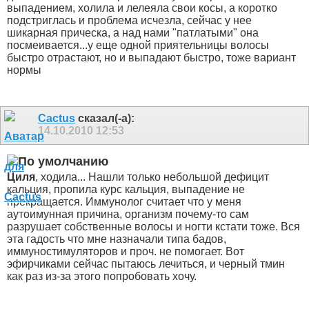
выпадением, холила и лелеяла свои косы, а коротко
подстриглась и проблема исчезла, сейчас у нее
шикарная прическа, а над нами "патлатыми" она
посмеивается...у еще одной приятельницы волосы
быстро отрастают, но и выпадают быстро, тоже вариант
нормы
Cactus
сказал(-а):
14.10.2010
12:53
Циля
, ходила... Нашли только небольшой дефицит
кальция, пропила курс кальция, выпадение не
прекращается. Иммунолог считает что у меня
аутоимунная причина, организм почему-то сам
разрушает собственные волосы и ногти кстати тоже. Вся
эта гадость что мне назначали типа бадов,
иммуностимуляторов и проч. не помогает. Вот
эфирчиками сейчас пытаюсь лечиться, и черный тмин
как раз из-за этого попробовать хочу.