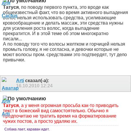
Татуся
, по поводу первого пункта, это вроде как
общеизвестный факт, что во время активного выпадения
волос нельзя использовать средства, усиливающие
кровообращение и делать массаж, эти средства нужны
для усиления роста волос, когда выпадение
прекратится. И в этой теме об этом многократно
писали...
А по поводу того что волосы желтком и горчицей нельзя
промыть голову, я не согласна, и девочки которые не
моют волосы пром. средствами это подтвердят
, тут дело
привычки.
Arti
сказал(-а):
16.10.2010
12:24
Татуся
, а у меня огромная просьба как-то приводить
текст в божеский вид самостоятельно. Обычно я
предпочитаю не тратить время на форматирование
чужих постов, а просто удаляю их.
Собака лает, караван идет.