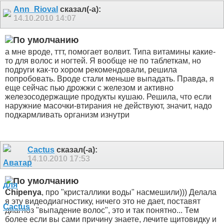
Ann_Rioval
сказал(-а):
14.10.2010
14:07
а мне вроде, ттт, помогает волвит. Типа витамины какие-
то для волос и ногтей. Я вообще не по таблеткам, но
подруги как-то хором рекомендовали, решила
попробовать. Вроде стали меньше выпадать. Правда, я
еще сейчас пью дрожжи с железом и активно
железосодержащие продукты кушаю. Решила, что если
наружние масочки-втирания не действуют, значит, надо
подкармливать организм изнутри
Cactus
сказал(-а):
14.10.2010
17:53
Chipenya
, про "кристаллики воды" насмешили))) Делала
я эту видеодиагностику, ничего это не дает, поставят
диагноз "выпадение волос", это и так понятно... Тем
более если вы сами причину знаете, лечите щитовидку и