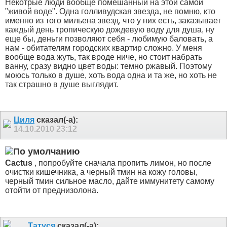
Некотрые люди вообще помешанный на этой самой
"живой воде". Одна голливудская звезда, не помню, кто
именно из того мильена звезд, что у них есть, заказывает
каждый день тропическую дождевую воду для душа, ну
еще бы, деньги позволяют себя - любимую баловать, а
нам - обитателям городских квартир сложно. У меня
вообще вода жуть, так вроде ниче, но стоит набрать
ванну, сразу видно цвет воды: темно ржавый. Поэтому
моюсь только в душе, хоть вода одна и та же, но хоть не
так страшно в душе выглядит.
Циля
сказал(-а):
14.10.2010
23:12
Cactus
, попробуйте сначала пропить лимон, но после
очистки кишечника, а черный тмин на кожу головы,
черный тмин сильное масло, дайте иммунитету самому
отойти от преднизолона.
Татуся
сказал(-а):