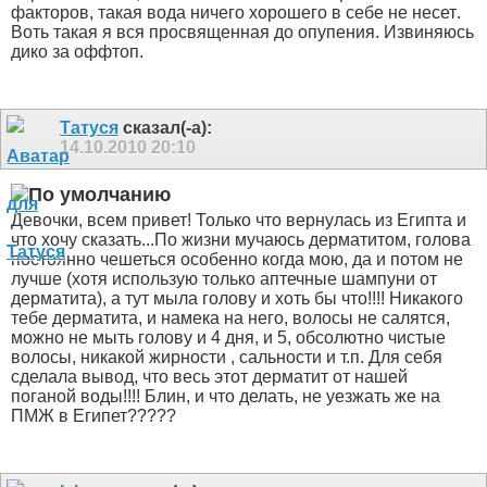
факторов, такая вода ничего хорошего в себе не несет
.
Воть такая я вся просвященная до опупения
. Извиняюсь
дико за оффтоп.
Татуся
сказал(-а):
14.10.2010
20:10
Девочки, всем привет! Только что вернулась из Египта и
что хочу сказать...По жизни мучаюсь дерматитом, голова
постоянно чешеться особенно когда мою, да и потом не
лучше (хотя использую только аптечные шампуни от
дерматита), а тут мыла голову и хоть бы что!!!! Никакого
тебе дерматита, и намека на него, волосы не салятся,
можно не мыть голову и 4 дня, и 5, обсолютно чистые
волосы, никакой жирности , сальности и т.п. Для себя
сделала вывод, что весь этот дерматит от нашей
поганой воды!!!! Блин, и что делать, не уезжать же на
ПМЖ в Египет?????