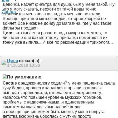
Девочки, насчет фильтра для душа, был у меня такой. Ну
что я могу сказать, перхоти от такой воды точно
становится меньше, а выпадать меньше не стали.
Вообще приятней мяться водой, которая хлоркой не
воняет. Все никак не дойду до магазина, где у нас такие
фильтры продают.
Циля
, что касается разного рода микроэлементов, то
лично мне они как мертвому припарка помогают, я их
тонну уже выпила... И все по рекомендации трихолога...
Циля
сказал(-а):
14.10.2010
10:30
Cactus
к эндокринологу ходили? у меня пациентка сьела
кучу бадов, прошел и кандидоз и прыщи, а волосы
выпадать продолжали, отвела ее к эндокринологу,
казалось что повышен уровень мужских гормонов,
проблемы с надпочечниками, и единственным
симптомом оказалось выпадение волос
а вообще причин может быть много, у меня подруга
детства всю жизнь боролась с жутким просто