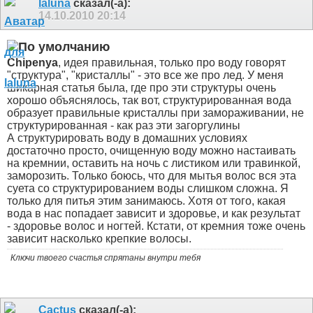
laluna
сказал(-а):
14.10.2010
20:14
Chipenya
, идея правильная, только про воду говорят
"структура", "кристаллы" - это все же про лед. У меня
шикарная статья была, где про эти структуры очень
хорошо объяснялось, так вот, структурированная вода
образует правильные кристаллы при замораживании, не
структурированная - как раз эти загоргулины
А структурировать воду в домашних условиях
достаточно просто, очищенную воду можно настаивать
на кремнии, оставить на ночь с листиком или травинкой,
заморозить. Только боюсь, что для мытья волос вся эта
суета со структурированием воды слишком сложна. Я
только для питья этим занимаюсь. Хотя от того, какая
вода в нас попадает зависит и здоровье, и как результат
- здоровье волос и ногтей. Кстати, от кремния тоже очень
зависит насколько крепкие волосы.
Ключи твоего счастья спрятаны внутри тебя
Cactus
сказал(-а):