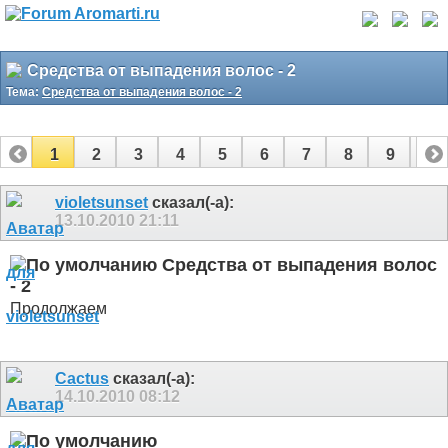
Средства от выпадения волос - 2
Тема:
Средства от выпадения волос - 2
1
2
3
4
5
6
7
8
9
10
11
12
13
14
15
violetsunset
сказал(-а):
13.10.2010
21:11
Средства от выпадения волос
- 2
Продолжаем
Cactus
сказал(-а):
14.10.2010
08:12