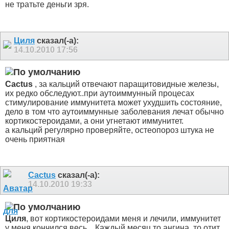
не тратьте деньги зря.
Циля
сказал(-а):
14.10.2010
17:56
Cactus
, за кальций отвечают паращитовидные железы,
их редко обследуют..при аутоиммунный процесах
стимулирование иммунитета может ухудшить состояние,
дело в том что аутоиммунные заболевания лечат обычно
кортикостероидами, а они угнетают иммунитет.
а кальций регулярно проверяйте, остеопороз штука не
очень приятная
Cactus
сказал(-а):
14.10.2010
19:33
Циля
, вот кортикостероидами меня и лечили, иммунитет
у меня кончился весь... Каждый месяц то ангина, то отит,