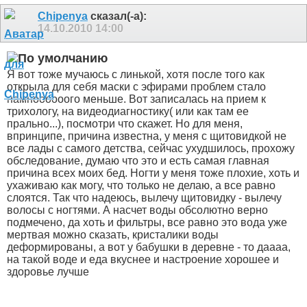
Chipenya
сказал(-а):
14.10.2010
14:00
Я вот тоже мучаюсь с линькой, хотя после того как
открыла для себя маски с эфирами проблем стало
намноооооого меньше. Вот записалась на прием к
трихологу, на видеодиагностику( или как там ее
прально...), посмотри что скажет. Но для меня,
впринципе, причина известна, у меня с щитовидкой не
все лады с самого детства, сейчас ухудшилось, прохожу
обследование, думаю что это и есть самая главная
причина всех моих бед. Ногти у меня тоже плохие, хоть и
ухаживаю как могу, что только не делаю, а все равно
слоятся. Так что надеюсь, вылечу щитовидку - вылечу
волосы с ногтями. А насчет воды обсолютно верно
подмечено, да хоть и фильтры, все равно это вода уже
мертвая можно сказать, кристалики воды
деформированы, а вот у бабушки в деревне - то даааа,
на такой воде и еда вкуснее и настроение хорошее и
здоровье лучше