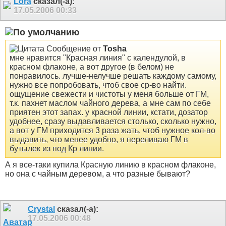
Lora
сказал(-а):
17.05.2006
00:33
Сообщение от
Tosha
мне нравится "Красная линия" с календулой, в
красном флаконе, а вот другое (в белом) не
понравилось. лучше-нелучше решать каждому самому,
нужно все попробовать, чтоб свое ср-во найти.
ощущение свежести и чистоты у меня больше от ГМ,
т.к. пахнет маслом чайного дерева, а мне сам по себе
приятен этот запах. у красной линии, кстати, дозатор
удобнее, сразу выдавливается столько, сколько нужно,
а вот у ГМ приходится 3 раза жать, чтоб нужное кол-во
выдавить, что менее удобно, я переливаю ГМ в
бутылек из под Кр линии.
А я все-таки купила Красную линию в красном флаконе,
но она с чайным деревом, а что разные бывают?
Crystal
сказал(-а):
17.05.2006
00:48