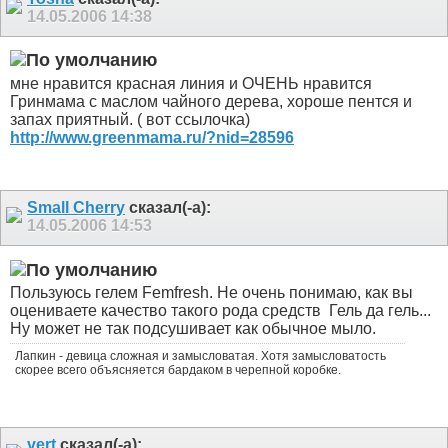
14.05.2006
14:38
мне нравится красная линия и ОЧЕНЬ нравится
Гринмама с маслом чайного дерева, хороше пентся и
запах приятный. ( вот ссылочка)
http://www.greenmama.ru/?nid=28596
Small Cherry
сказал(-а):
14.05.2006
14:53
Пользуюсь гелем Femfresh. Не очень понимаю, как вы
оцениваете качество такого рода средств
Гель да гель...
Ну может не так подсушивает как обычное мыло.
Лапкин - девица сложная и замысловатая. Хотя замысловатость
скорее всего объясняется бардаком в черепной коробке.
vert
сказал(-а):