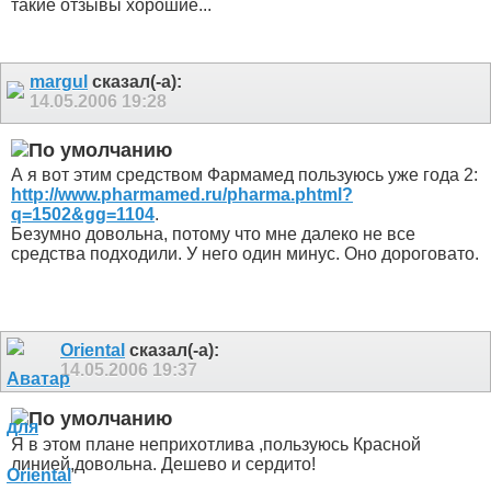
такие отзывы хорошие...
margul
сказал(-а):
14.05.2006
19:28
А я вот этим средством Фармамед пользуюсь уже года 2:
http://www.pharmamed.ru/pharma.phtml?
q=1502&gg=1104
.
Безумно довольна, потому что мне далеко не все
средства подходили. У него один минус. Оно дороговато.
Oriental
сказал(-а):
14.05.2006
19:37
Я в этом плане неприхотлива ,пользуюсь Красной
линией,довольна. Дешево и сердито!