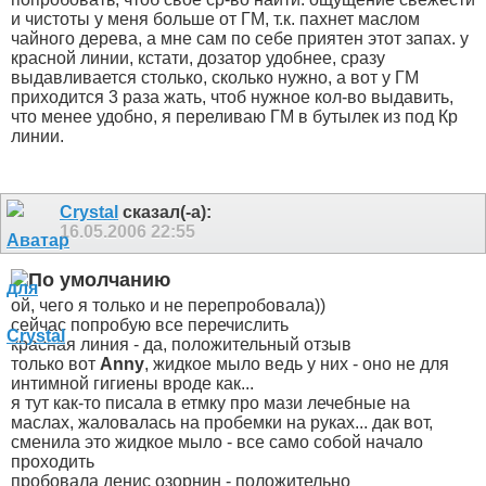
и чистоты у меня больше от ГМ, т.к. пахнет маслом
чайного дерева, а мне сам по себе приятен этот запах. у
красной линии, кстати, дозатор удобнее, сразу
выдавливается столько, сколько нужно, а вот у ГМ
приходится 3 раза жать, чтоб нужное кол-во выдавить,
что менее удобно, я переливаю ГМ в бутылек из под Кр
линии.
Crystal
сказал(-а):
16.05.2006
22:55
ой, чего я только и не перепробовала))
сейчас попробую все перечислить
красная линия - да, положительный отзыв
только вот
Anny
, жидкое мыло ведь у них - оно не для
интимной гигиены вроде как...
я тут как-то писала в етмку про мази лечебные на
маслах, жаловалась на пробемки на руках... дак вот,
сменила это жидкое мыло - все само собой начало
проходить
пробовала денис озорнин - положительно