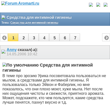
Средства для интимной гигиены
Тема:
Средства для интимной гигиены
1
2
3
4
5
6
7
Anny
сказал(-а):
14.05.2006
10:42
Средства для интимной
гигиены
В теме про эрозию Урика посоветовала пользоваться не
мылом, а средствами для интимной гигиены. Я
пользовалась только Эйвон и Фаберлик, но мне
показалось, что они плохо моют, хуже мыла. Нет после
них ощущения чистоты и свежести, приятного аромата.
Может, подскажете, кто чем пользуется, какие средства
лучше пенятся, пахнут вкусно и т.д.