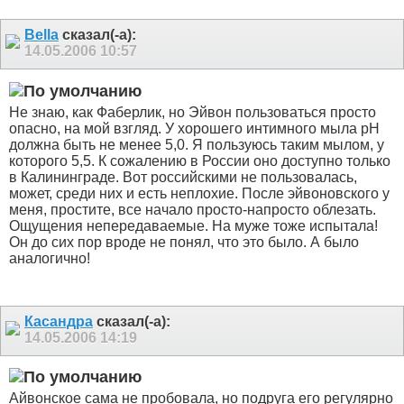
Bella
сказал(-а):
14.05.2006
10:57
Не знаю, как Фаберлик, но Эйвон пользоваться просто
опасно, на мой взгляд. У хорошего интимного мыла pH
должна быть не менее 5,0. Я пользуюсь таким мылом, у
которого 5,5. К сожалению в России оно доступно только
в Калининграде. Вот российскими не пользовалась,
может, среди них и есть неплохие. После эйвоновского у
меня, простите, все начало просто-напросто облезать.
Ощущения непередаваемые. На муже тоже испытала!
Он до сих пор вроде не понял, что это было. А было
аналогично!
Касандра
сказал(-а):
14.05.2006
14:19
Айвонское сама не пробовала, но подруга его регулярно