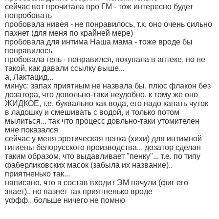
сейчас вот прочитала про ГМ - тож интересно будет
попробовать
пробовала нивея - не понравилось, т.к. оно очень сильно
пахнет (для меня по крайней мере)
пробовала для интима Наша мама - тоже вроде бы
понравилось
пробовала гель - понравился, покупала в аптеке, но не
такой, как давали ссылку выше...
а, Лактацид...
минус: запах приятным не назвала бы, плюс флакон без
дозатора, что довольно-таки неудобно, к тому же оно
ЖИДКОЕ, т.е. буквально как вода, его надо капать чуток
в ладошку и смешивать с водой, и только потом
мылиться... так что процесс довльно-таки утомителен
мне показался
сейчас у меня эротическая пенка (хихи) для интимной
гигиены белорусского производства... дозатор сделан
таким образом, что выдавливает "пенку"... т.е. по типу
фаберликовских масок (забыла их название)..
приятненько так...
написано, что в состав входит ЭМ пачули (фиг его
знает).. но пазнет так приятненько вроде
уффф.. больше ничего не помню