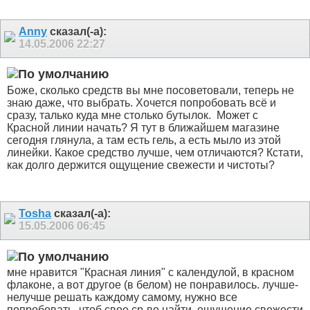
Anny
сказал(-а):
14.05.2006
22:27
Боже, сколько средств вы мне посоветовали, теперь не
знаю даже, что выбрать. Хочется попробовать всё и
сразу, талько куда мне столько бутылок.
Может с
Красной линии начать? Я тут в ближайшем магазине
сегодня глянула, а там есть гель, а есть мыло из этой
линейки. Какое средство лучше, чем отличаются? Кстати,
как долго держится ощущение свежести и чистоты?
Tosha
сказал(-а):
15.05.2006
06:45
мне нравится "Красная линия" с календулой, в красном
флаконе, а вот другое (в белом) не понравилось. лучше-
нелучше решать каждому самому, нужно все
попробовать, чтоб свое ср-во найти. ощущение свежести