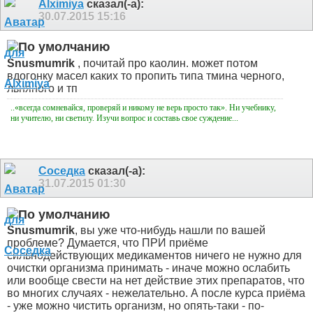
Alximiya
сказал(-а):
30.07.2015
15:16
Snusmumrik
, почитай про каолин. может потом
вдогонку масел каких то пропить типа тмина черного,
льняного и тп
..«всегда сомневайся, проверяй и никому не верь просто так». Ни учебнику,
ни учителю, ни светилу. Изучи вопрос и составь свое суждение...
Соседка
сказал(-а):
31.07.2015
01:30
Snusmumrik
, вы уже что-нибудь нашли по вашей
проблеме? Думается, что ПРИ приёме
сильнодействующих медикаментов ничего не нужно для
очистки организма принимать - иначе можно ослабить
или вообще свести на нет действие этих препаратов, что
во многих случаях - нежелательно. А после курса приёма
- уже можно чистить организм, но опять-таки - по-