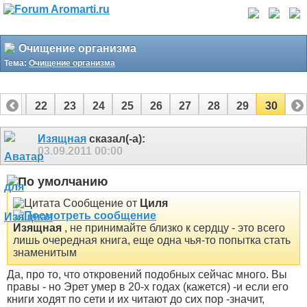
Очищение организма
Тема:
Очищение организма
21
22
23
24
25
26
27
28
29
30
Изящная
сказал(-а):
03.09.2011
00:00
Сообщение от
Циля
Изящная
, не принимайте близко к сердцу - это всего
лишь очередная книга, еще одна чья-то попытка стать
знаменитым
Да, про то, что откровений подобных сейчас много. Вы
правы - но Эрет умер в 20-х годах (кажется) -и если его
книги ходят по сети и их читают до сих пор -значит,