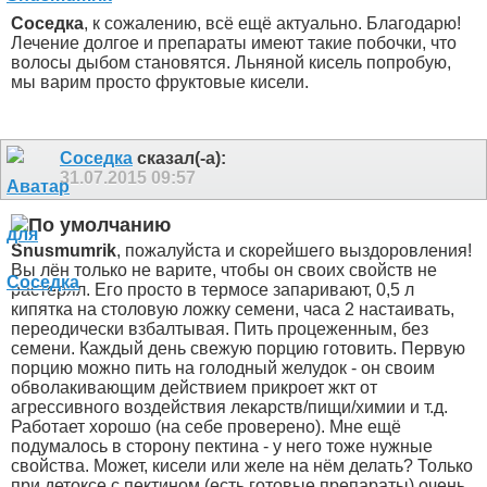
Соседка
, к сожалению, всё ещё актуально. Благодарю!
Лечение долгое и препараты имеют такие побочки, что
волосы дыбом становятся. Льняной кисель попробую,
мы варим просто фруктовые кисели.
Соседка
сказал(-а):
31.07.2015
09:57
Snusmumrik
, пожалуйста и скорейшего выздоровления!
Вы лён только не варите, чтобы он своих свойств не
растерял. Его просто в термосе запаривают, 0,5 л
кипятка на столовую ложку семени, часа 2 настаивать,
переодически взбалтывая. Пить процеженным, без
семени. Каждый день свежую порцию готовить. Первую
порцию можно пить на голодный желудок - он своим
обволакивающим действием прикроет жкт от
агрессивного воздействия лекарств/пищи/химии и т.д.
Работает хорошо (на себе проверено). Мне ещё
подумалось в сторону пектина - у него тоже нужные
свойства. Может, кисели или желе на нём делать? Только
при детоксе с пектином (есть готовые препараты) очень