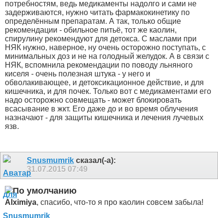
потребностям, ведь медикаменты надолго и сами не
задерживаются, нужно читать фармакокинетику по
определённым препаратам. А так, только общие
рекомендации - обильное питьё, тот же каолин,
спирулину рекомендуют для детокса. С маслами при
НЯК нужно, наверное, ну очень осторожно поступать, с
минимальных доз и не на голодный желудок. А в связи с
НЯК, вспомнила рекомендации по поводу льняного
киселя - очень полезная штука - у него и
обволакивающее, и детоксикационное действие, и для
кишечника, и для почек. Только вот с медикаментами его
надо осторожно совмещать - может блокировать
всасывание в жкт. Его даже до и во время облучения
назначают - для защиты кишечника и лечения лучевых
язв.
Snusmumrik
сказал(-а):
31.07.2015
07:49
Alximiya
, спасибо, что-то я про каолин совсем забыла!