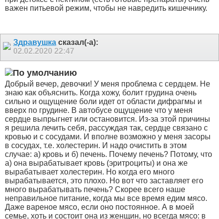
важен питьевой режим, чтобы не навредить кишечнику.
Здравушка
сказал(-а):
02.02.2020
22:47
Добрый вечер, девочки! У меня проблема с сердцем. Не
знаю как объяснить. Когда хожу, болит грудина очень
сильно и ощущение боли идет от области дифрагмы и
вверх по грудине. В автобусе ощущение что у меня
сердце выпрыгнет или остановится. Из-за этой причины
я решила лечить себя, рассуждая так, сердце связано с
кровью и с сосудами. И вполне возможно у меня засоры
в сосудах, т.е. холестерин. И надо очистить в этом
случае: а) кровь и б) печень. Почему печень? Потому, что
а) она вырабатывает кровь (эритроциты) и она же
вырабатывает холестерин. Но когда его много
вырабатывается, это плохо. Но вот что заставляет его
много вырабатывать печень? Скорее всего наше
неправильное питание, когда мы все время едим мясо.
Даже вареное мясо, если оно постоянное. А в моей
семье, хоть и состоит она из женщин, но всегда мясо: в