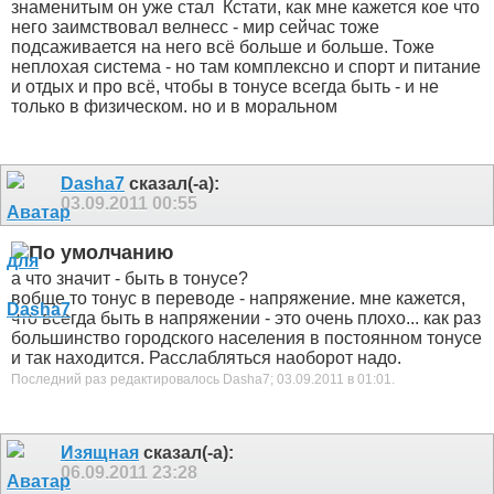
знаменитым он уже стал
Кстати, как мне кажется кое что
него заимствовал велнесс - мир сейчас тоже
подсаживается на него всё больше и больше. Тоже
неплохая система - но там комплексно и спорт и питание
и отдых и про всё, чтобы в тонусе всегда быть - и не
только в физическом. но и в моральном
Dasha7
сказал(-а):
03.09.2011
00:55
а что значит - быть в тонусе?
вобще то тонус в переводе - напряжение. мне кажется,
что всегда быть в напряжении - это очень плохо... как раз
большинство городского населения в постоянном тонусе
и так находится. Расслабляться наоборот надо.
Последний раз редактировалось Dasha7; 03.09.2011 в
01:01
.
Изящная
сказал(-а):
06.09.2011
23:28