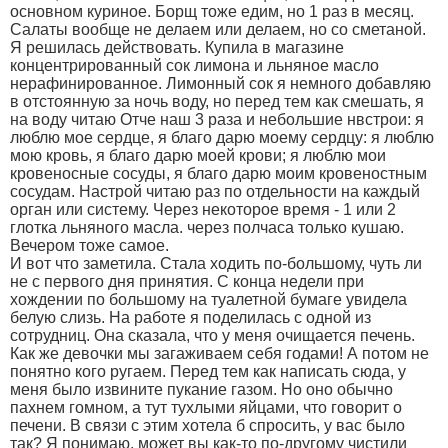
основном куриное. Борщ тоже едим, но 1 раз в месяц.
Салаты вообще не делаем или делаем, но со сметаной.
Я решилась действовать. Купила в магазине
концентрированный сок лимона и льняное масло
нерафинированное. Лимонный сок я немного добавляю
в отстоянную за ночь воду, но перед тем как смешать, я
на воду читаю Отче наш 3 раза и небольшие нвстрои: я
люблю мое сердце, я благо дарю моему сердцу: я люблю
мою кровь, я благо дарю моей крови; я люблю мои
кровеносные сосуды, я благо дарю моим кровеностным
сосудам. Настрой читаю раз по отдельности на каждый
орган или систему. Через некоторое время - 1 или 2
глотка льняного масла. через полчаса только кушаю.
Вечером тоже самое.
И вот что заметила. Стала ходить по-большому, чуть ли
не с первого дня принятия. С конца недели при
хождении по большому на туалетной бумаге увидела
белую слизь. На работе я поделилась с одной из
сотрудниц. Она сказала, что у меня очищается печень.
Как же девочки мы загаживаем себя годами! А потом не
понятно кого ругаем. Перед тем как написать сюда, у
меня было извините пукание газом. Но оно обычно
пахнем гомном, а тут тухлыми яйцами, что говорит о
печени. В связи с этим хотела б спросить, у вас было
так? Я понимаю, может вы как-то по-другому чистили