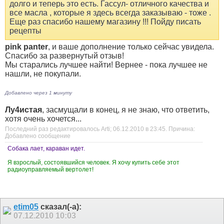
долго и теперь это есть. Гассул- отличного качества
и
все масла , которые я здесь всегда заказываю - тоже .
Еще раз спасибо нашему магазину !!! Пойду писать
рецепты
pink panter
, и ваше дополнение только сейчас увидела.
Спасибо за развернутый отзыв!
Мы старались лучшее найти! Вернее - пока лучшее не
нашли, не покупали.
Добавлено через 1 минуту
Лу4истая
, засмущали в конец, я не знаю, что ответить,
хотя очень хочется...
Последний раз редактировалось Arti; 06.12.2010 в
23:45
.
Причина:
Добавлено сообщение
Собака лает, караван идет.
Я взрослый, состоявшийся человек. Я хочу купить себе этот
радиоуправляемый вертолет!
etim05
сказал(-а):
07.12.2010
10:03