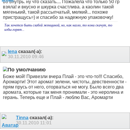
во внутрь. ну что сказать.... Пожалела что только 50 гр
взяла!
и вкусно и шкурка счастлива.
а каолин такой
мягенький, такой рассыпчатый, мелкий... похоже
пристращусь=) и спасибо за надежную упаковочку!
Так хочется быть слабой женщиной, но, как назло, то кони скачут, то
избы горят...
lena
сказал(-а):
30.11.2010
09:46
Боже мой! Привезли вчера Плай - это что-то!!! Спасибо,
Аромарти! Этот аромат зелени, чистоты, девственности -
прям прусь от него, оторваться не могу. Было всего два
аромата, которые так меня пронимали - это неролина и
герань. Теперь еще и Плай - люблю Вас, Аромарти
Tinna
сказал(-а):
30.11.2010
11:01