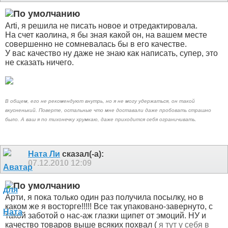
Arti, я решила не писать новое и отредактировала
.
На счет каолина, я бы зная какой он, на вашем месте
совершенно не сомневалась бы в его качестве.
У вас качество ну даже не знаю как написать, супер, это
не сказать ничего.
В общем, его не рекомендуют внутрь, но я не могу удержаться, он такой
вкусненький. Поверте, остальные что мне доставали даже пробовать страшно
было. А ваш я по тихонечку хрумкаю
, даже приходится себя ограничивать.
Ната Ли
сказал(-а):
07.12.2010
12:09
Арти, я пока только один раз получила посылку, но в
каком же я восторге!!!!! Все так упаковано-завернуто, с
такой заботой о нас-аж глазки щипет от эмоций. НУ и
качество товаров выше всяких похвал (
я тут у себя в