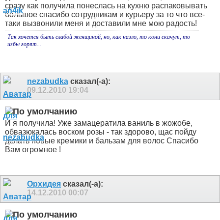
сразу как получила понеслась на кухню распаковывать
большое спасибо сотрудникам и курьеру за то что все-
таки вызвонили меня и доставили мне мою радость!
Так хочется быть слабой женщиной, но, как назло, то кони скачут, то
избы горят...
nezabudka
сказал(-а):
09.12.2010
19:04
И я получила! Уже замацератила ваниль в жожобе,
обвазюкалась воском розы - так здорово, щас пойду
делать новые кремики и бальзам для волос
Спасибо
Вам огромное
!
Орхидея
сказал(-а):
14.12.2010
00:07