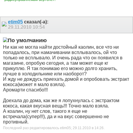
etim05
сказал(-а):
29.11.2010
10:54
Ни как не могла найти достойный каолин, все что ни
попадалось, при намачивании всплывалось, ой что
только не всплывало. И очень рада что он появился в
магазине, опробую сегодня, а там может еще кг
прикуплю. Я так понимаю его можно долго хранить,
лучше в холодильнике или наоборот?
И жду не дождусь приехать домой и опробовать экстракт
кокоса(может я мало взяла
).
Аромарти спасибо!!!
Доехала до дома, как же я лопухнулась с экстрактом
кокоса, какая вкусная вещь!!! Точно мало взяла.
А коалин, ну нет слов, такого я еще не
встречала(супер!!!), да и на вкус совершенно не
противный.
Последний раз редактировалось etim05; 29.11.2010 в
14:26
.