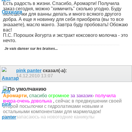
Есть радость в жизни. Спасибо, Аромарти! Получила
заказ сегодня, можно "химичить" сколько угодно. Буду
желешечки для ванны делать и много всякого другого
добра. А еще я новинку для себя приобрела (вы то все
знаааете), масло манго. Завтра буду пробовать! Обожаю
вас!
П.С. Порошок йогурта и экстракт коксового молочка - это
нечто.
Je vais danser sur les braises...
pink panter
сказал(-а):
14.12.2010
13:07
Аромарти
,
спасибо
огромное
за заказик
-
получила
вчера-очень довольна
,
сейчас в предвкушении своей
второй посылочки с гидролатиками новыми и
остальными компонентами для мармеладок!
Это я запасаюсь на новогодние каникулы