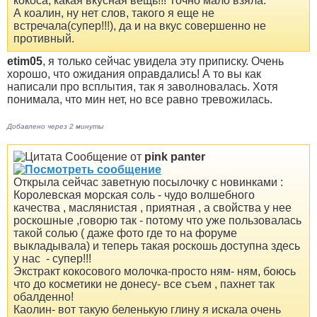
кокоса, какая вкусная вещь!!! Точно мало взяла.
А коалин, ну нет слов, такого я еще не
встречала(супер!!!), да и на вкус совершенно не
противный.
etim05
, я только сейчас увидела эту приписку. Очень
хорошо, что ожидания оправдались! А то вы как
написали про всплытия, так я заволновалась. Хотя
понимала, что мин нет, но все равно тревожилась.
Добавлено через 2 минуты
Сообщение от
pink panter
Открыла сейчас заветную посылочку с новинками :
Королевская морская соль - чудо волшебного
качества , маслянистая , приятная , а свойства у нее
роскошные ,говорю так - потому что уже пользовалась
такой солью ( даже фото где то на форуме
выкладывала) и теперь такая роскошь доступна здесь
у нас
- супер!!!
Экстракт кокосового молочка-просто ням- ням, боюсь
что до косметики не донесу- все съем
, пахнет так
обалденно!
Каолин- вот такую беленькую глину я искала очень