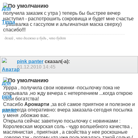
получила заказик с утра ) теперь бы быстрее вечер
наступил - распотрошить сокровища и будет мне счастье
- умывалка с гассулом и альгинатная маска сверху)
спасибо!!!
делай , что должно и будь , что будет
pink panter
сказал(-а):
01.12.2010
14:45
Уррра
, получила свои новинки -посылочку пока не
открывала ,но жду вечера с нетерпением ...когда открою
свои богатства
!
Спасибо
Аромарти
,за всё самое приятное и полезное
и
как всегда оперативно: вчера заказала-сегодня посылка
у меня ,обожаю вас
.
Открыла сейчас заветную посылочку с новинками :
Королевская морская соль - чудо волшебного качества ,
маслянистая , приятная , а свойства у нее роскошные
,говорю так - потому что уже пользовалась такой солью (