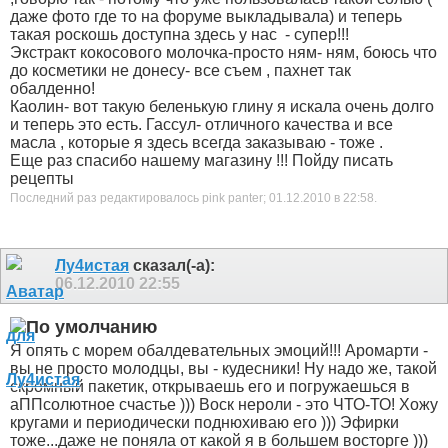
даже фото где то на форуме выкладывала) и теперь
такая роскошь доступна здесь у нас
- супер!!!
Экстракт кокосового молочка-просто ням- ням, боюсь что
до косметики не донесу- все съем
, пахнет так
обалденно!
Каолин- вот такую беленькую глину я искала очень долго
и теперь это есть. Гассул- отличного качества
и все
масла , которые я здесь всегда заказываю - тоже .
Еще раз спасибо нашему магазину !!! Пойду писать
рецепты
Последний раз редактировалось pink panter; 01.12.2010 в
22:58
.
Лу4истая
сказал(-а):
06.12.2010
22:55
Я опять с морем обалдевательных эмоций!!! Аромарти -
вы не просто молодцы, вы - кудесники! Ну надо же, такой
скромный пакетик, открываешь его и погружаешься в
аППсолютное счастье ))) Воск нероли - это ЧТО-ТО! Хожу
кругами и периодически поднюхиваю его ))) Эфирки
тоже...даже не поняла от какой я в большем восторге )))