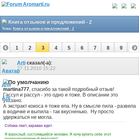
Книга отзывов и предложений - 2
Тема:
Книга отзывов и предложений - 2
1
2
3
4
5
6
7
8
9
10
11
12
13
14
15
16
17
18
19
Arti
сказал(-а):
27.11.2010
15:22
martina777
, спасибо за такой подробный отзыв!
Гассул и рассул - это одно и тоже. В описании это
указано.
А экстракт кокоса я тоже ела.
Ну в смысле пила - развела
в водичке и выпила - так вкусненько.
Ну просто
удержаться не могла.
Собака лает, караван идет.
Я взрослый, состоявшийся человек. Я хочу купить себе этот
радиоуправляемый вертолет!