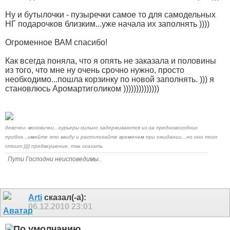
Ну и бутылочки - пузыречки самое то для самодельных
НГ подарочков близким...уже начала их заполнять ))))
Огроменное ВАМ спасибо!
Как всегда поняла, что я опять не заказала и половины
из того, что мне ну очень срочно нужно, просто
необходимо...пошла корзинку по новой заполнять. ))) я
становлюсь Аромартиголиком ))))))))))))))
девочки- москвички...курьеры сильно задерживаются из-за предновогодних
пробок...имейте это ввиду и распологайте временем при ожидании...но оно того
стоит )))) предвкушение, так сказать
Пути Господни неисповедимы..
Arti
сказал(-а):
06.12.2010
23:01