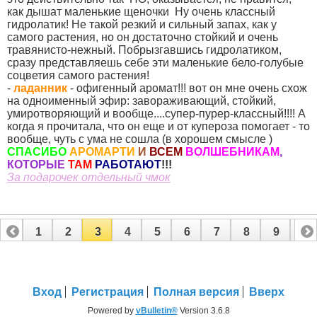
как дышат маленькие щеночки
Ну очень классный
гидролатик! Не такой резкий и сильный запах, как у
самого растения, но он достаточно стойкий и очень
травянисто-нежный. Побрызгавшись гидролатиком,
сразу представляешь себе эти маленькие бело-голубые
соцветия самого растения!
-
ладанник
- офигенный аромат!!! вот он мне очень схож
на одноименный эфир: завораживающий, стойкий,
умиротворяющий и вообще....супер-пурер-классный!!!! А
когда я прочитала, что он еще и от купероза помогает - то
вообще, чуть с ума не сошла (в хорошем смысле
)
СПАСИБО
АРОМАРТИ
И
ВСЕМ
ВОЛШЕБНИКАМ
,
КОТОРЫЕ
ТАМ
РАБОТАЮТ
!!!
За подарочек отдельный чмок
1
2
3
4
5
6
7
8
9
10
11
12
13
14
15
16
17
18
19
Вход
Регистрация
Полная версия
Вверх
Powered by
vBulletin®
Version 3.6.8