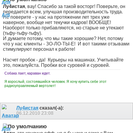
Лу4истая
, вау! Спасибо за такой восторг! Поверьте, он
передается всем, улучшая производительность труда.
Не поверите - у нас на протяжении лет трех уже
наверное, вообще нет текучки кадров! ВООБЩЕ!
Наоборот только прибавляются, но старые не утекают
(тьфу-тьфу-тьфу).
И думаете потому, что мы такие хорошие? Нет, потому
что у нас клиенты - ЗО-ЛО-ТЫ-Е!
И вот такими отзывами
стимулируют персонал к работе!
Насчет пробок - да!
Курьеры на машинах. Учитывайте
это, пожалуйста. Пробки все суровей и суровей.
Собака лает, караван идет.
Я взрослый, состоявшийся человек. Я хочу купить себе этот
радиоуправляемый вертолет!
Лу4истая
сказал(-а):
06.12.2010
23:08