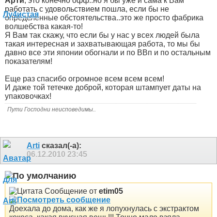
Арти
, это конечно офф..но я бы уже и сама к Вам
работать с удовольствием пошла, если бы не
определенные обстоятельства..это же просто фабрика
волшебства какая-то!
Я Вам так скажу, что если бы у нас у всех людей была
такая интересная и захватывающая работа, то мы бы
давно все эти японии обогнали и по ВВп и по остальным
показателям!
Еще раз спасибо огромное всем всем всем!
И даже той тетечке доброй, которая штампует даты на
упаковочках!
Пути Господни неисповедимы..
Arti
сказал(-а):
06.12.2010
23:45
Сообщение от
etim05
Доехала до дома, как же я лопухнулась с экстрактом