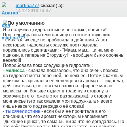
martina777
сказал(-а):
14.12.2010
14:47
И я получила ,гидролатные и не только, новинки!!!
Про гелеобразователи напишу в соответствующих
темах, т.к. их еще не пробовала в действии. А вот
некоторые гидролаты сразу же пооткрывала:
порезвились с детишками: - "Маам, мам......и на меня
пшикни, а теперь на Егорушку!" - вообщем было ооочень
весело!!!
Попробовала пока следующие гидролаты:
-
мелисса
- сначала показалось, что она очень похожа
на гидролат мяты перечной, но нежнее. Потом с каждым
пшиком раскрывался её леденцовый аромат......гидролат,
действительно, не совсем похож на эфирное масло
мелиссы, он больше отдает в травяную сторону, а
эфирчик (я его тоже в этот раз заказала), в сторону
монпансье (это так сказала моя подружка, а я всего
лишь навсего подтверждаю её слова)!
-
тысячелистник
- если бы я не прочитала в его
описании, что его аромат некоторым напоминает
"дыхание щенка", то сама бы ни за что не догадалась. Но
это действительно так
НО, оказывается, не нравится,