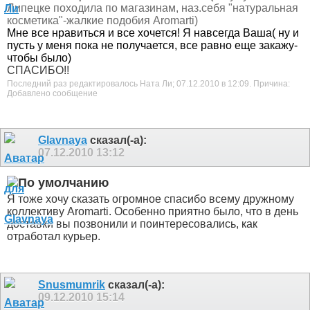
Липецке походила по магазинам, наз.себя "натуральная
косметика"-жалкие подобия Aromarti)
Мне все нравиться и все хочется! Я навсегда Ваша( ну и
пусть у меня пока не получается, все равно еще закажу-
чтобы было)
СПАСИБО!!
Последний раз редактировалось Ната Ли; 07.12.2010 в
12:09
.
Причина:
Добавлено сообщение
Glavnaya
сказал(-а):
07.12.2010
13:12
Я тоже хочу сказать огромное спасибо всему дружному
коллективу Aromarti. Особенно приятно было, что в день
доставки вы позвонили и поинтересовались, как
отработал курьер.
Snusmumrik
сказал(-а):
09.12.2010
15:14