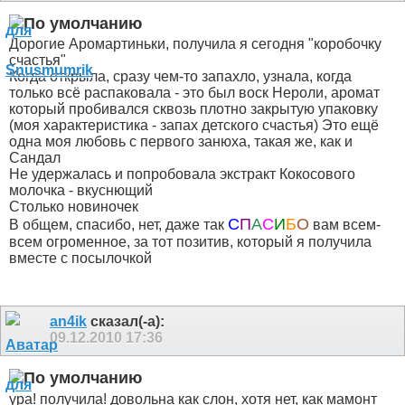
Дорогие Аромартиньки, получила я сегодня "коробочку
счастья"
Когда открыла, сразу чем-то запахло, узнала, когда
только всё распаковала - это был воск Нероли, аромат
который пробивался сквозь плотно закрытую упаковку
(моя характеристика - запах детского счастья)
Это ещё
одна моя любовь с первого занюха, такая же, как и
Сандал
Не удержалась и попробовала экстракт Кокосового
молочка - вкуснющий
Столько новиночек
С
П
А
С
И
Б
О
В общем, спасибо, нет, даже так
вам всем-
всем огроменное, за тот позитив, который я получила
вместе с посылочкой
an4ik
сказал(-а):
09.12.2010
17:36
ура! получила! довольна как слон, хотя нет, как мамонт