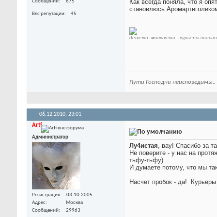
Как всегда поняла, что я опя
Сообщений
875
становлюсь Аромартиголиком )))
Вес репутации
45
девочки- москвички...курьеры силь
Пути Господни неисповедимы..
06.12.2010,
23:01
Arti
Администратор
Лу4истая
, вау! Спасибо за 
Не поверите - у нас на прот
тьфу-тьфу).
И думаете потому, что мы та
Насчет пробок - да!
Курьеры 
Регистрация
03.10.2005
Адрес
Москва
Сообщений
29963