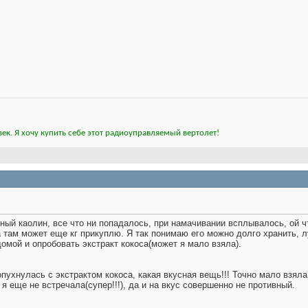
ек. Я хочу купить себе этот радиоуправляемый вертолет!
йный каолин, все что ни попадалось, при намачивании всплывалось, ой ч
а там может еще кг прикуплю. Я так понимаю его можно долго хранить, 
омой и опробовать экстракт кокоса(может я мало взяла
).
пухнулась с экстрактом кокоса, какая вкусная вещь!!! Точно мало взяла
о я еще не встречала(супер!!!), да и на вкус совершенно не противный.