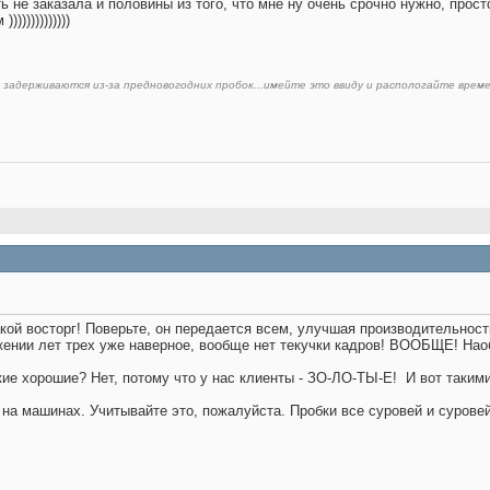
ть не заказала и половины из того, что мне ну очень срочно нужно, прост
)))))))))))
но задерживаются из-за предновогодних пробок...имейте это ввиду и распологайте време
такой восторг! Поверьте, он передается всем, улучшая производительнос
яжении лет трех уже наверное, вообще нет текучки кадров! ВООБЩЕ! Нао
кие хорошие? Нет, потому что у нас клиенты - ЗО-ЛО-ТЫ-Е!
И вот такими
на машинах. Учитывайте это, пожалуйста. Пробки все суровей и сурове