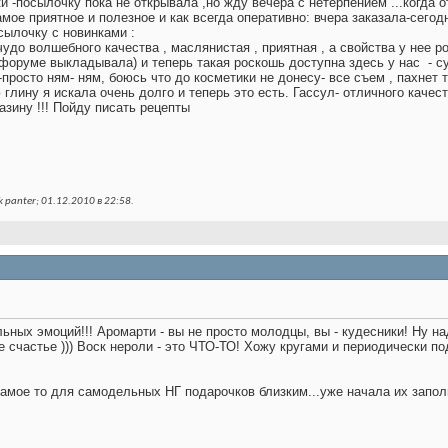
и -посылочку пока не открывала ,но жду вечера с нетерпением ...когда 
самое приятное и полезное
и как всегда оперативно: вчера заказала-сего
сылочку с новинками :
удо волшебного качества , маслянистая , приятная , а свойства у нее р
 форуме выкладывала) и теперь такая роскошь доступна здесь у нас
- су
-просто ням- ням, боюсь что до косметики не донесу- все съем
, пахнет 
глину я искала очень долго и теперь это есть. Гассул- отличного качес
зину !!! Пойду писать рецепты
 panter; 01.12.2010 в
22:58
.
ьных эмоций!!! Аромарти - вы не просто молодцы, вы - кудесники! Ну на
счастье ))) Воск нероли - это ЧТО-ТО! Хожу кругами и периодически под
самое то для самодельных НГ подарочков близким...уже начала их заполн