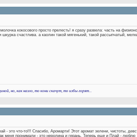
т молочка кокосового просто прелесть! я сразу развела: часть на физионо
и шкурка счастлива.
а каолин такой мягенький, такой рассыпчатый, мелк
ой, но, как назло, то кони скачут, то избы горят...
й - это что-то!!! Спасибо, Аромарти! Этот аромат зелени, чистоты, девс
так меня пронимали - это неролина и герань. Теперь еще и Плай - любл