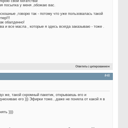
открою свои богатства
!
дня посылка у меня ,обожаю вас
.
оскошные ,говорю так - потому что уже пользовалась такой
пер!!!
так обалденно!
тва
и все масла , которые я здесь всегда заказываю - тоже .
Ответить с цитированием
#48
до же, такой скромный пакетик, открываешь его и
нюхиваю его ))) Эфирки тоже...даже не поняла от какой я в
ять ))))