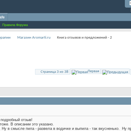
afe
Правила Форума
терапии
Магазин Aromarti.ru
Книга отзывов и предложений - 2
Первая
Страница 3 из 38
й подробный отзыв!
 тоже. В описании это указано.
.
Ну в смысле пила - развела в водичке и выпила - так вкусненько.
Ну пр