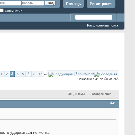
Помощь
Регистрация
Запомнить?
Расширенный поиск
Последняя
1
2
3
4
5
6
7
13
...
Показано с 41 по 60 из 746
Опции темы
Отображение
#41
осто удержаться не могла.