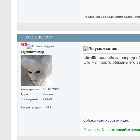
Последний раз редактировалось etim
29.11.2010,
13:14
Arti
Администратор
etim05
, спасибо за очередно
Это мы просто обязаны его с
Регистрация
03.10.2005
Адрес
Москва
Сообщений
29963
Вес репутации
445
Собака лает, караван идет.
Я взрослый, состоявшийся челов