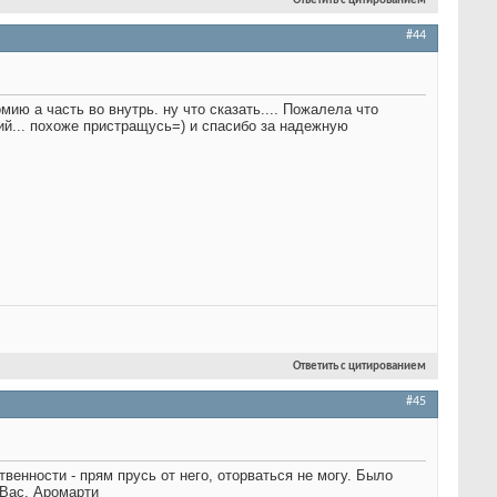
Ответить с цитированием
#44
мию а часть во внутрь. ну что сказать.... Пожалела что
ий... похоже пристращусь=) и спасибо за надежную
Ответить с цитированием
#45
твенности - прям прусь от него, оторваться не могу. Было
ю Вас, Аромарти