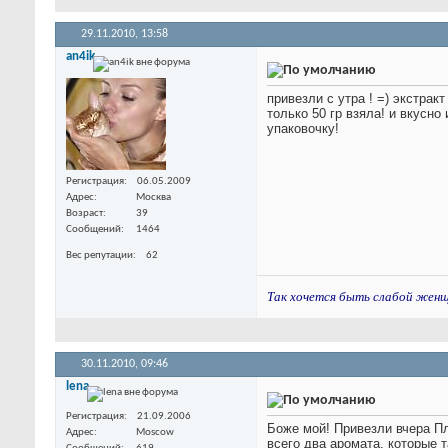
29.11.2010,
13:58
an4ik
привезли с утра ! =) экстрак
только 50 гр взяла!
и вкусно 
упаковочку!
Регистрация
06.05.2009
Адрес
Москва
Возраст
39
Сообщений
1464
Вес репутации
62
Так хочется быть слабой женщин
30.11.2010,
09:46
lena
Регистрация
21.09.2006
Боже мой! Привезли вчера Пла
Адрес
Moscow
всего два аромата, которые 