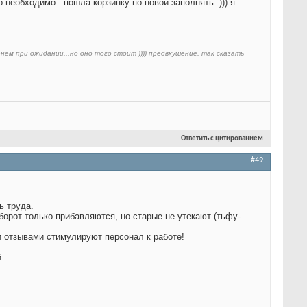
о необходимо...пошла корзинку по новой заполнять. ))) я
нем при ожидании...но оно того стоит )))) предвкушение, так сказать
Ответить с цитированием
#49
ть труда.
борот только прибавляются, но старые не утекают (тьфу-
 отзывами стимулируют персонал к работе!
й.