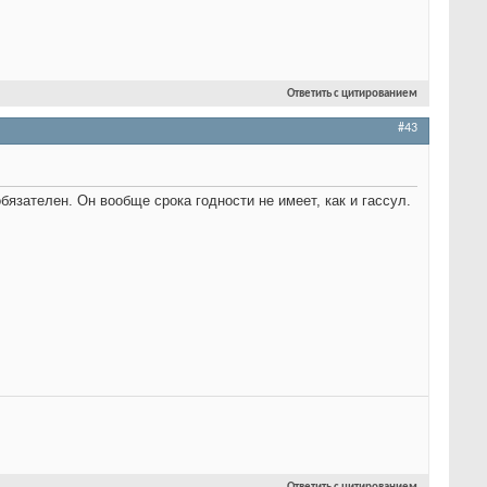
Ответить с цитированием
#43
язателен. Он вообще срока годности не имеет, как и гассул.