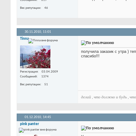
Сообщений
619
Вес репутации
46
30.11.2010,
11:01
Tinna
получила заказик с утра ) т
спасибо!!!
Регистрация
03.04.2009
Сообщений
1374
Вес репутации
51
делай , что должно и будь , чт
01.12.2010,
14:45
pink panter