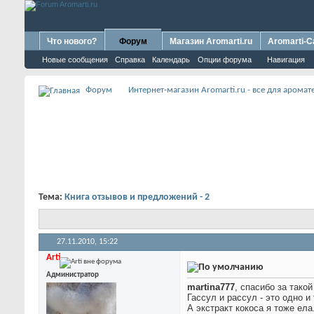
Что нового?
Форум
Магазин Aromarti.ru
Aromarti-C
Новые сообщения
Справка
Календарь
Опции форума
Навигация
Форум
Интернет-магазин Aromarti.ru - все для арома
Тема:
Книга отзывов и предложений - 2
27.11.2010,
15:22
Arti
Администратор
martina777
, спасибо за тако
Гассул и рассул - это одно и
А экстракт кокоса я тоже ела