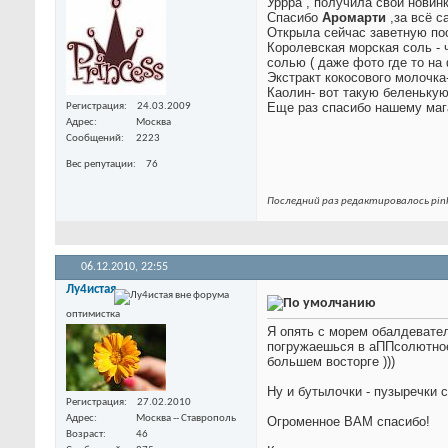
Уррра
, получила свои новинк
Спасибо
Аромарти
,за всё 
Открыла сейчас заветную по
Королевская морская соль - ч
солью ( даже фото где то на
Экстракт кокосового молочка
Каолин- вот такую беленькую 
Еще раз спасибо нашему мага
Регистрация
24.03.2009
Адрес
Москва
Сообщений
2223
Вес репутации
76
Последний раз редактировалось pink
06.12.2010,
22:55
Лу4истая
оптимистка
Я опять с морем обалдевател
погружаешься в аППсолютное 
большем восторге )))
Ну и бутылочки - пузыречки 
Регистрация
27.02.2010
Адрес
Москва -- Ставрополь
Огроменное ВАМ спасибо!
Возраст
46