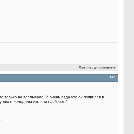
Ответить с цитированием
#42
то только не всплывало. И очень рада что он появился в
лучше в холодильнике или наоборот?
.