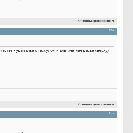
Ответить с цитированием
#46
счастье - умывалка с гассулом и альгинатная маска сверху)
Ответить с цитированием
#47