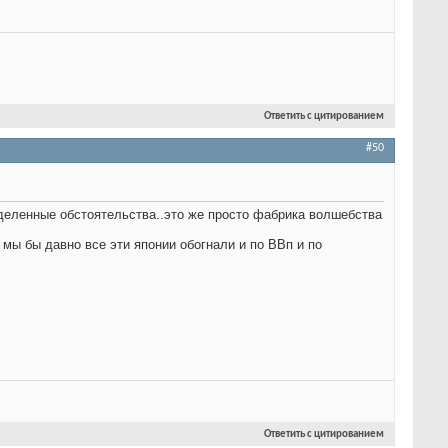
Ответить с цитированием
#50
еделенные обстоятельства..это же просто фабрика волшебства
 мы бы давно все эти японии обогнали и по ВВп и по
Ответить с цитированием