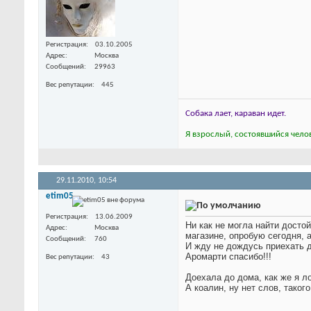
Регистрация
03.10.2005
Адрес
Москва
Сообщений
29963
Вес репутации
445
Собака лает, караван идет.
Я взрослый, состоявшийся челов
29.11.2010,
10:54
etim05
Регистрация
13.06.2009
Ни как не могла найти досто
Адрес
Москва
магазине, опробую сегодня, 
Сообщений
760
И жду не дождусь приехать д
Аромарти спасибо!!!
Вес репутации
43
Доехала до дома, как же я ло
А коалин, ну нет слов, таког