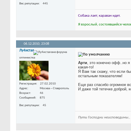
Вес репутации
445
Собака лает, караван идет.
Я взрослый, состоявшийся челов
06.12.2010,
23:08
Лу4истая
оптимистка
Арти
, это конечно офф..но 
какая-то!
Я Вам так скажу, что если б
остальным показателям!
Регистрация
27.02.2010
Еще раз спасибо огромное в
Адрес
Москва -- Ставрополь
И даже той тетечке доброй, 
Возраст
46
Сообщений
875
Вес репутации
45
Пути Господни неисповедимы..