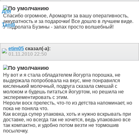
Спасибо огромное, Аромарти за вашу оперативность,
аккуратность и за подарочки! Все дошло в лучшем виде.
У гидролата Бузины - запах просто волшебный!
etim05
сказал(-а):
01.11.2010
22:50
Ну вот и я стала обладателем йогурта порошка, не
выдержала попробовала на вкус
, мне понравился
кисленький молочный, подруга сказала смешай с
молоком и будешь питаться йогуртом, но решила не
эксперементировать с этим.
Нероли воск прелесть, что-то из детства напоминает, но
пока не поняла что.
Как всегда супер упаковка, хоть и нужно вскрывать при
доставке, но всегда так не хочется, ведь упаковано все
так компактно, и удобно потом везти не тормошив
посылочку.