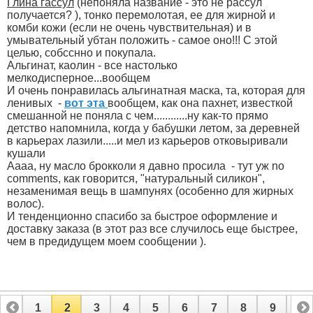
Глина гассул
(непоняла название - это не рассул
получается?
), тонко перемолотая, ее для жирной и
комби кожи (если не очень чувствительная) и в
умывательный убтан положить - самое оно!!! С этой
целью, собсснно и покупала.
Альгинат, каолин - все настолько
мелкодисперное...вообщем
И очень понравилась альгинатная маска, та, которая для
ленивых
-
вот эта
вообщем, как она пахнет, известкой
смешанной не поняла с чем............ну как-то прямо
детство напомнила, когда у бабушки летом, за деревней
в карьерах лазили.....и мел из карьеров отковыривали
кушали
Аааа, ну масло брокколи я давно просила
- тут уж no
comments, как говорится, "натуральный силикон",
незаменимая вещь в шампунях (особенно для жирных
волос).
И тенденционно спасибо за быстрое оформление и
доставку заказа (в этот раз все случилось еще быстрее,
чем в предидущем моем сообщении
).
1
2
3
4
5
6
7
8
9
10