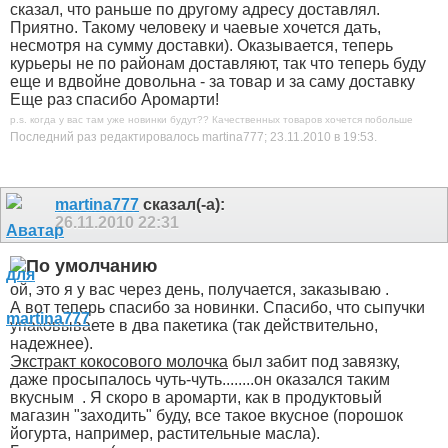
сказал, что раньше по другому адресу доставлял.
Приятно. Такому человеку и чаевые хочется дать,
несмотря на сумму доставки). Оказывается, теперь
курьеры не по районам доставляют, так что теперь буду
еще и вдвойне довольна - за товар и за саму доставку
Еще раз спасибо Аромарти!
p.s. когда у вас там уже новинки будут??
Качественных товаров хочется побольше
Последний раз редактировалось martina777; 23.11.2010 в
19:53
.
martina777
сказал(-а):
26.11.2010
22:31
ой, это я у вас через день, получается, заказываю
.
А вот теперь спасибо за новинки. Спасибо, что сыпучки
упаковываете в два пакетика (так действительно,
надежнее).
Экстракт кокосового молочка
был забит под завязку,
даже просыпалось чуть-чуть........он оказался таким
вкусным
. Я скоро в аромарти, как в продуктовый
магазин "заходить" буду, все такое вкусное (порошок
йогурта, например, растительные масла).