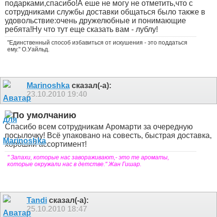
подарками,спасибо!А еше не могу не отметить,что с
сотрудниками службы доставки общаться было также в
удовольствие:очень дружелюбные и понимающие
ребята!Ну что тут еще сказать вам - лублу!
"Единственный способ избавиться от искушения - это поддаться
ему." О.Уайльд.
Marinoshka
сказал(-а):
23.10.2010
19:40
Спасибо всем сотрудникам Аромарти за очередную
посылочку!
Всё упаковано на совесть, быстрая доставка,
хороший ассортимент!
" Запахи, которые нас завораживают,- это те ароматы,
которые окружали нас в детстве." Жан Гишар.
Tandi
сказал(-а):
25.10.2010
18:47