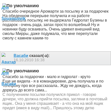
Спасибо очередное Аромарти за посылку и за подарочек
На обеденном перерыве получила и на работе
распаковала посылку, не выдержала
Гидролат Бузины в
подарок - очень рада, запах просто волшебный
Ну и
новинки буду осваивать. Очень удивил внешний вид
смолы Мирры, даже подумала, что мне перепутали
смолу с камнем каким-то
Васаби
сказал(-а):
16.10.2010
16:38
Спасибо за подарочки - мало и гидролат - круто
Еще не видела - я в командировке, дочь получала и по
телефону про все рассказала.. Жду не дождусь, когда
дорвусь до всего сама...
С получением посылки получился прикол - говорю
дочери, что должна прийти посылка, загляни в почтовый
ящик.. Она у меня спрашивает - а что она на мой ящик
придет (имея в виду mail)... Пришлось этому дитю