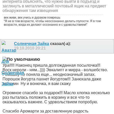
интернета объяснять, что нужно выйти в подъезд и
заглянуть в металлический почтовый ящик на предмет
обнаружения там извещения
век живи, век учись и дураком помрешь
"Я не в том возрасте, чтобы неосознанно делать глупости. Я в том
возрасте, когда их делают осознанно и с удовольствием!"
Солнечная Зайка
сказал(-а):
19.10.2010
20:21
Ура!!!!! Наконец пришла долгожданная посылочка!!!
Воск нероли - ням...)))) Эвкалипт и мирра - волшебство.
Ромашку не поняла еще... неоднозначный запах.
Порошок йогурта пахнет йогуртом!!! Занюхала даже
артамин
Ну и вонючка, я вам скажу
Огромное спасибо за подарок!!! Масло хлопка несколько
раз пыталась положить в корзину и все что-то
оказывалось важнее. С удовольствием попробую.
Спасибо Аромарти за доставленную радость