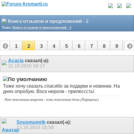
Книга отзывов и предложений - 2
Тема:
Книга отзывов и предложений - 2
1
2
3
4
5
6
7
8
9
10
11
12
13
14
15
16
17
18
Acacia
сказал(-а):
11.10.2010
18:17
Тоже хочу сказать спасибо за подарки и новинки. На
днях опробую. Воск нероли - прелесссть!
Нет токсичных веществ - есть токсичные дозы (Парацельс)
Snusmumrik
сказал(-а):
13.10.2010
18:58