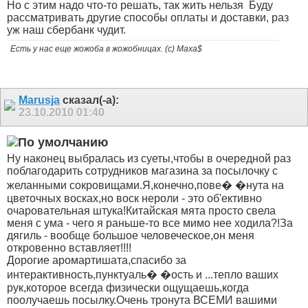
Но с этим надо что-то решать, так жить нельзя
Буду
рассматривать другие способы оплаты и доставки, раз
уж наш сбербанк чудит.
Есть у нас еще жожоба в жожобницах. (с) Maxa$
Marusja
сказал(-а):
23.10.2010
01:40
Ну наконец выбралась из суеты,чтобы в очередной раз
поблагодарить сотрудников магазина за посылочку с
желанными сокровищами.Я,конечно,пове� �нута на
цветочных восках,но воск нероли - это об'ективно
очаровательная штука!Китайская мята просто свела
меня с ума - чего я раньше-то все мимо нее ходила?!
За
дягиль - вообще большое человеческое
,он меня
откровенно вставляет!!!!
Дорогие аромартишата,спасибо за
интерактивность,пунктуаль� �ость и ...тепло ваших
рук,которое всегда физически ощущаешь,когда
поолучаешь посылку.Очень тронута ВСЕМИ вашими