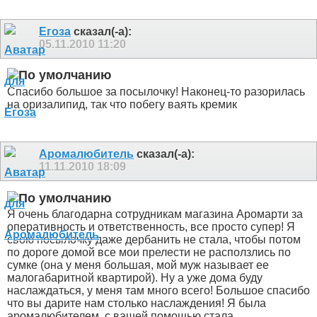
Егоза
сказал(-а):
05.11.2010
11:20
Спасибо большое за посылочку! Наконец-то разорилась
на оризалипид, так что побегу ваять кремик
Аромалюбитель
сказал(-а):
11.11.2010
18:09
Я очень благодарна сотрудникам магазина Аромарти за
оперативность и ответственность, все просто супер! Я
свою посылочку даже дербанить не стала, чтобы потом
по дороге домой все мои прелести не расползлись по
сумке (она у меня большая, мой муж называет ее
малогабаритной квартирой
). Ну а уже дома буду
наслаждаться, у меня там много всего!
Большое спасибо
что вы дарите нам столько наслаждения! Я была
аромалюбителем, с вашей помощью стала