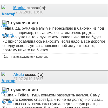
Monita
сказал(-а):
27.07.2010
18:30
Felida
, да, румяна мельчу и пересыпаю в баночки из под
пудры, например, но занимаюсь этим очень редко...
конечно, уже не то и лучше чем новое никогда не будет,
ну, приспосабливаюсь наносить, если надо,а все дорогое
сердцу используется с повышенной аккуратностью,
поэтому ничего не бьется.
Да, я такая, красивая и дорогая...
Akula
сказал(-а):
27.07.2010
18:37
laluna
и
Felida
, тушь коньком разводить нельзя. Саму
тушб это конечно спасет (да и то не на долго), но глаза...
Может вызвать очень сильную аллергическую реакцию.