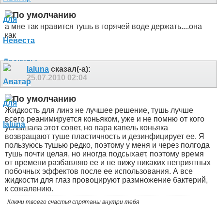
а мне так нравится тушь в горячей воде держать....она
как
laluna
сказал(-а):
25.07.2010
02:04
Жидкость для линз не лучшее решение, тушь лучше
всего реанимируется коньяком, уже и не помню от кого
услышала этот совет, но пара капель коньяка
возвращают туше пластичность и дезинфицирует ее. Я
пользуюсь тушью редко, поэтому у меня и через полгода
тушь почти целая, но иногда подсыхает, поэтому время
от времени разбавляю ее и не вижу никаких неприятных
побочных эффектов после ее использования. А все
жидкости для глаз провоцируют размножение бактерий,
к сожалению.
Ключи твоего счастья спрятаны внутри тебя