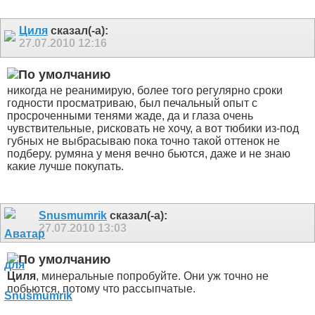
Циля
сказал(-а):
27.07.2010
12:16
никогда не реанимирую, более того регулярно сроки
годности просматриваю, был печальный опыт с
просроченными тенями жаде, да и глаза очень
чувствительные, рисковать не хочу, а вот тюбики из-под
губных не выбрасываю пока точно такой оттенок не
подберу. румяна у меня вечно бьются, даже и не знаю
какие лучше покупать.
Snusmumrik
сказал(-а):
27.07.2010
13:03
Циля
, минеральные попробуйте. Они уж точно не
побьются, потому что рассыпчатые.