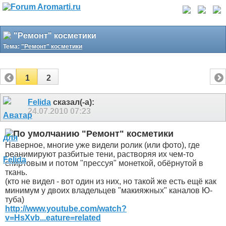
"Ремонт" косметики
Тема:
"Ремонт" косметики
1
2
Felida
сказал(-а):
24.07.2010
07:23
"Ремонт" косметики
Наверное, многие уже видели ролик (или фото), где
реанимируют разбитые тени, растворяя их чем-то
спиртовым и потом "прессуя" монеткой, обёрнутой в
ткань.
(кто не видел - вот один из них, но такой же есть ещё как
минимум у двоих владельцев "макияжных" каналов Ю-
туба)
http://www.youtube.com/watch?
v=HsXvb...eature=related