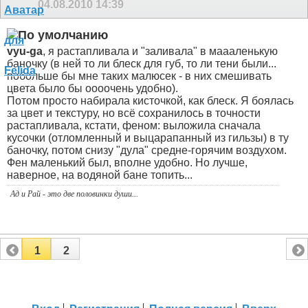
04.08.2010
14:39
vyu-ga
, я растапливала и "заливала" в маааленькую
баночку (в ней то ли блеск для губ, то ли тени были...
побольше бы мне таких малюсек - в них смешивать
цвета было бы оооочень удобно).
Потом просто набирала кисточкой, как блеск. Я боялась
за цвет и текстуру, но всё сохранилось в точности
растапливала, кстати, феном: выложила сначала
кусочки (отломленный и выцарапанный из гильзы) в ту
баночку, потом снизу "дула" средне-горячим воздухом.
Фен маленький был, вполне удобно. Но лучше,
наверное, на водяной бане топить...
Ад и Рай - это две половинки души...
1
2