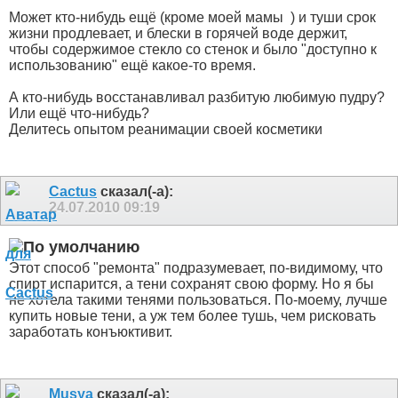
Может кто-нибудь ещё (кроме моей мамы
) и туши срок
жизни продлевает, и блески в горячей воде держит,
чтобы содержимое стекло со стенок и было "доступно к
использованию" ещё какое-то время.
А кто-нибудь восстанавливал разбитую любимую пудру?
Или ещё что-нибудь?
Делитесь опытом реанимации своей косметики
Cactus
сказал(-а):
24.07.2010
09:19
Этот способ "ремонта" подразумевает, по-видимому, что
спирт испарится, а тени сохранят свою форму. Но я бы
не хотела такими тенями пользоваться. По-моему, лучше
купить новые тени, а уж тем более тушь, чем рисковать
заработать конъюктивит.
Musya
сказал(-а):