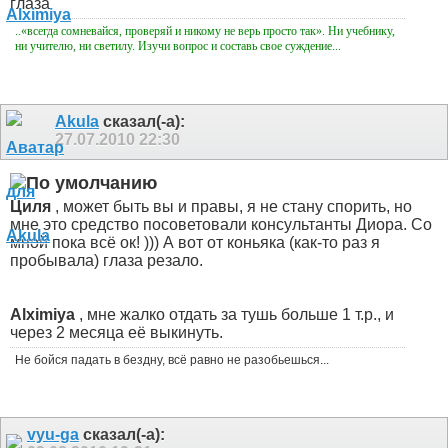
глаза
..«всегда сомневайся, проверяй и никому не верь просто так». Ни учебнику,
ни учителю, ни светилу. Изучи вопрос и составь свое суждение...
Akula
сказал(-а):
27.07.2010
22:30
Циля
, может быть вы и правы, я не стану спорить, но
мне это средство посоветовали консультанты Диора. Со
мной пока всё ок! ))) А вот от коньяка (как-то раз я
пробывала) глаза резало.
Alximiya
, мне жалко отдать за тушь больше 1 т.р., и
через 2 месяца её выкинуть.
Не бойся падать в бездну, всё равно не разобьешься...
vyu-ga
сказал(-а):