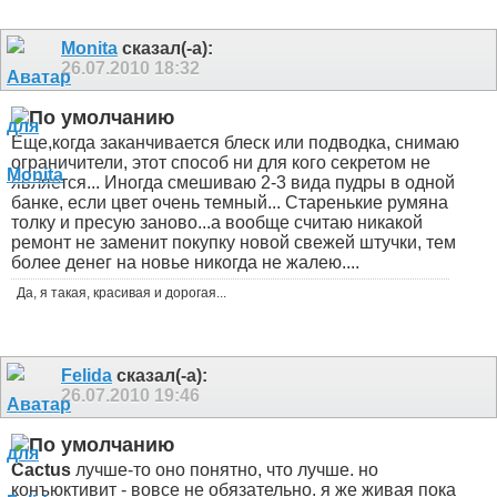
Monita
сказал(-а):
26.07.2010
18:32
Еще,когда заканчивается блеск или подводка, снимаю
ограничители, этот способ ни для кого секретом не
является... Иногда смешиваю 2-3 вида пудры в одной
банке, если цвет очень темный... Старенькие румяна
толку и пресую заново...а вообще считаю никакой
ремонт не заменит покупку новой свежей штучки, тем
более денег на новье никогда не жалею....
Да, я такая, красивая и дорогая...
Felida
сказал(-а):
26.07.2010
19:46
Cactus
лучше-то оно понятно, что лучше. но
конъюктивит - вовсе не обязательно. я же живая пока