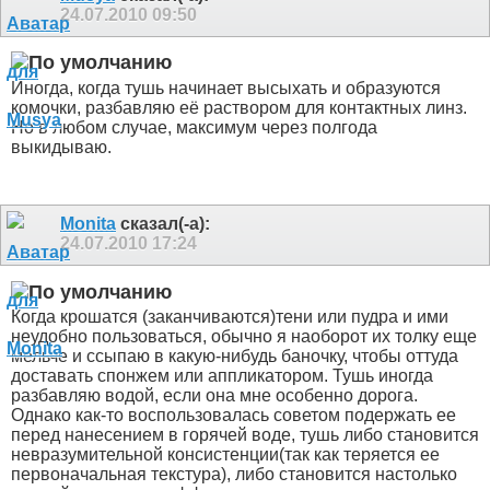
24.07.2010
09:50
Иногда, когда тушь начинает высыхать и образуются
комочки, разбавляю её раствором для контактных линз.
Но в любом случае, максимум через полгода
выкидываю.
Monita
сказал(-а):
24.07.2010
17:24
Когда крошатся (заканчиваются)тени или пудра и ими
неудобно пользоваться, обычно я наоборот их толку еще
мельче и ссыпаю в какую-нибудь баночку, чтобы оттуда
доставать спонжем или аппликатором. Тушь иногда
разбавляю водой, если она мне особенно дорога.
Однако как-то воспользовалась советом подержать ее
перед нанесением в горячей воде, тушь либо становится
невразумительной консистенции(так как теряется ее
первоначальная текстура), либо становится настолько