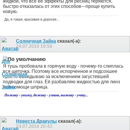
жидкой, что все ее эффекты для ресниц теряются,
быстро отказалась от этих способов---проще купить
новую.
Да, я такая, красивая и дорогая...
Солнечная Зайка
сказал(-а):
24.07.2010
19:50
Я тушь пробовала в горячую воду - почему-то слиплась
вся щеточка. Поэтому все испорченное и подсохшее
просто выкидываю за исключением загустевшей
подводки для глаз. Её разбавляю жидкостью для линз
при помощи шприца.
Поживу - увижу, доживу - узнаю, выживу - учту...
Невеста Дракулы
сказал(-а):
24.07.2010
20:43