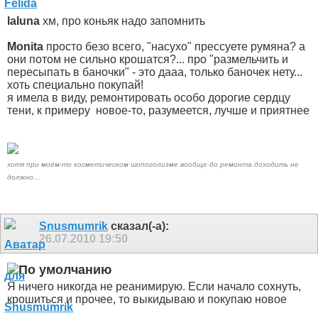
laluna
хм, про коньяк надо запомнить
Monita
просто безо всего, "насухо" прессуете румяна? а
они потом не сильно крошатся?... про "размельчить и
пересыпать в баночки" - это дааа, только баночек нету...
хоть специально покупай!
я имела в виду, ремонтировать особо дорогие сердцу
тени, к примеру
новое-то, разумеется, лучше и приятнее
хотя при моём-то косметическом шопоголизме вообще до ремонта доходить не
должно...
Snusmumrik
сказал(-а):
26.07.2010
19:50
Я ничего никогда не реанимирую. Если начало сохнуть,
крошиться и прочее, то выкидываю и покупаю новое