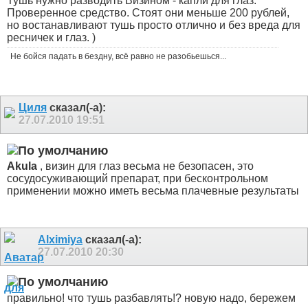
Тушь нужно разводить Визином - капли для глаз.
Проверенное средство. Стоят они меньше 200 рублей,
но востанавливают тушь просто отлично и без вреда для
ресничек и глаз. )
Не бойся падать в бездну, всё равно не разобьешься...
Циля
сказал(-а):
27.07.2010
19:51
Akula
, визин для глаз весьма не безопасен, это
сосудосуживающий препарат, при бесконтрольном
применении можно иметь весьма плачевные результаты
Alximiya
сказал(-а):
27.07.2010
20:30
правильно! что тушь разбавлять!? новую надо, бережем