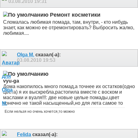
03.08.2010
19:31
Ремонт косметики
Сломалась любимая помада, там, внутри, - кто нибудь
знает, как можно ее отремонтировать? Выбросить жалко,
любимая....
Olga M.
сказал(-а):
03.08.2010
19:53
vyu-ga
Дома накопилось много помад,а точнее их остатков(одно
цвета) я их выскребла,растопила вместе с воском и
маслами и вуаля!!!: две новые целые помады,цвет
конечно не такой насыщенный,но для лета самое то
Если нельзя но очень хочется,то можно
Felida
сказал(-а):