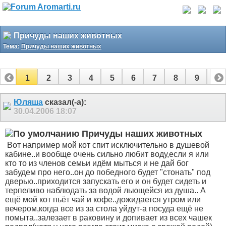
Причуды наших животных
Тема:
Причуды наших животных
1
2
3
4
5
6
7
8
9
10
11
12
13
14
15
16
17
Юляша
сказал(-а):
30.04.2006
18:07
Причуды наших животных
Вот например мой кот спит исключительно в душевой
кабине..и вообще очень сильно любит воду,если я или
кто то из членов семьи идём мыться и не дай бог
забудем про него..он до победного будет "стонать" под
дверью..приходится запускать его и он будет сидеть и
терпеливо наблюдать за водой льющейся из душа..
А
ещё мой кот пьёт чай и кофе..дожидается утром или
вечером,когда все из за стола уйдут-а посуда ещё не
помыта..залезает в раковину и допивает из всех чашек