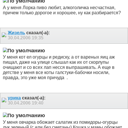
А у меня Лорка пиво любит, алкоголичка несчастная,
причем только дорогое и хорошее, ну как разбирается?
Жизель
сказал(-а):
30.04.2006
19:35
У меня кот ел огурцы и редиску, а от вареных яиц аж
пищал, даже на улице слышал как их от скорлупы
очищают и со всех лап несся выпрашивать. А еще в
детстве у меня все коты галстуки-бабочки носили,
правда, это уже моя причуда
.
урика
сказал(-а):
30.04.2006
19:40
У меня овчарка обожает салатик из помидоры-огурцы
лук зеленый (с или без сметаны) Кошка у мамы обожает