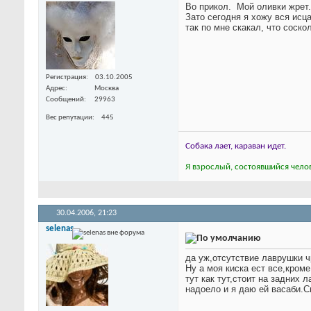
Во прикол.
Мой оливки жрет.
Зато сегодня я хожу вся исц
так по мне скакал, что соско
Регистрация
03.10.2005
Адрес
Москва
Сообщений
29963
Вес репутации
445
Собака лает, караван идет.
Я взрослый, состоявшийся челов
30.04.2006,
21:23
selenas
да уж,отсутствие лаврушки ч
Ну а моя киска ест все,кром
тут как тут,стоит на задних 
надоело и я даю ей васаби.С