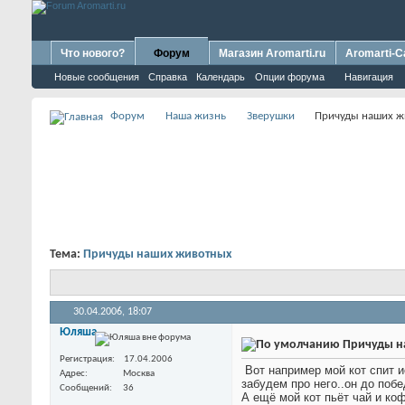
Что нового?
Форум
Магазин Aromarti.ru
Aromarti-C
Новые сообщения
Справка
Календарь
Опции форума
Навигация
Форум
Наша жизнь
Зверушки
Причуды наших ж
Тема:
Причуды наших животных
30.04.2006,
18:07
Юляша
Причуды н
Регистрация
17.04.2006
Вот например мой кот спит и
Адрес
Москва
забудем про него..он до поб
Сообщений
36
А ещё мой кот пьёт чай и ко