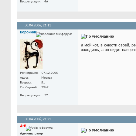
Вес репутации
46
30.04.2006,
21:11
Воронина
а мой кот, в юности своей, 
заходишь, а он сидит навор
Регистрация
07.12.2005
Адрес
Москва
Возраст
51
Сообщений
2967
Вес репутации
72
30.04.2006,
21:21
Arti
Администратор