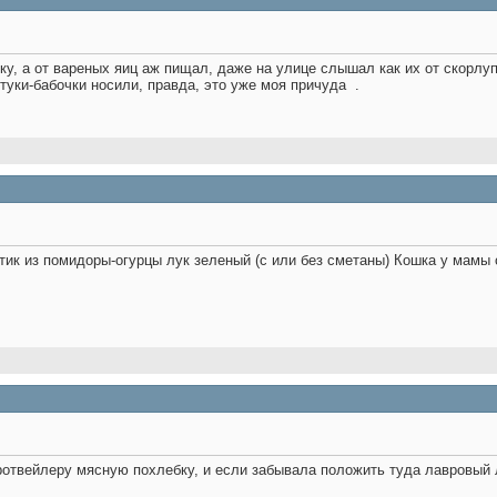
ску, а от вареных яиц аж пищал, даже на улице слышал как их от скорл
стуки-бабочки носили, правда, это уже моя причуда
.
тик из помидоры-огурцы лук зеленый (с или без сметаны) Кошка у мамы 
ротвейлеру мясную похлебку, и если забывала положить туда лавровый 