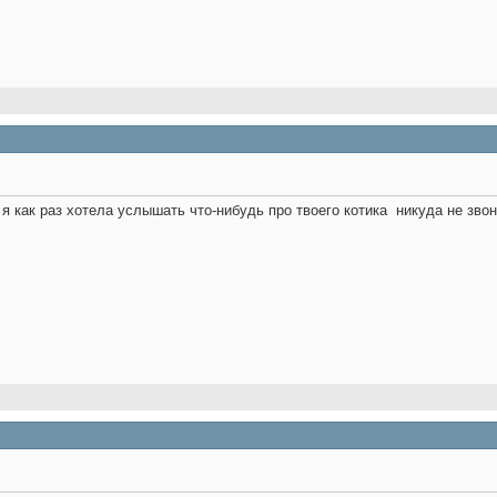
я как раз хотела услышать что-нибудь про твоего котика
никуда не зво