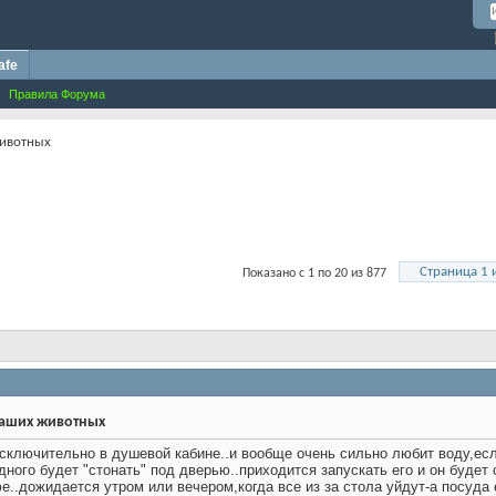
afe
Правила Форума
ивотных
Страница 1 
Показано с 1 по 20 из 877
аших животных
сключительно в душевой кабине..и вообще очень сильно любит воду,если
едного будет "стонать" под дверью..приходится запускать его и он буде
фе..дожидается утром или вечером,когда все из за стола уйдут-а посуда