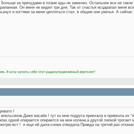
 Больше за причудами в плане еды не замечен. Остальное все не такое
арапанная. Он меня не видел три дня, Так от счастья исцарапал меня всю
льзнул и когтями за меня цепляться стал, в общем они увечья. А сейчас
ек. Я хочу купить себе этот радиоуправляемый вертолет!
ревато !
е апельсинов.Даже васаби ! тут ко мне подруга приехала и привезла из "
лапах,одной опирается опирается на мои колени,а другой лапкой трогает 
мотрю-ест !
я еще ей дала-снова отведала.Правда на третий раз отказа