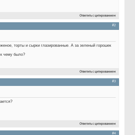
Ответить с цитированием
#2
оженое, торты и сырки глазированные. А за зеленый горошек
о к чему было?
Ответить с цитированием
#3
рается?
Ответить с цитированием
#4