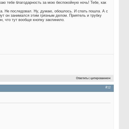
жаю тебе благодарность за мою беспокойную ночь! Тебе, как
ка. Не последовал. Ну, думаю, обошлось. И спать пошла. А с
инут он занимался этим грязным делом. Приятель и трубку
он, что тут вообще кнопку заклинило.
Ответить с цитированием
#12