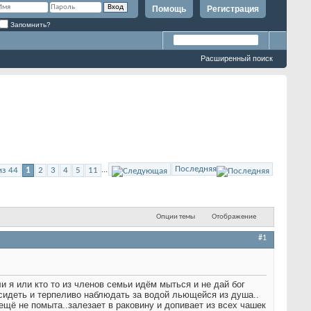
Помощь
Регистрация
Запомнить?
Расширенный поиск
Последняя
из 44
1
2
3
4
5
11
...
Опции темы
Отображение
#1
 я или кто то из членов семьи идём мыться и не дай бог
т сидеть и терпеливо наблюдать за водой льющейся из душа..
 ещё не помыта..залезает в раковину и допивает из всех чашек