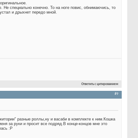
 оригинальное.
. Не специально конечно. То на ноге повис, обнимаючись, то
 устал и дрыхнет передо мной.
Ответить с цитированием
#9
якитории" разные роллы,ну и васаби в комплекте к ним.Кошка
меня за руки и просит все подряд.В конце-концов мне это
лась :P