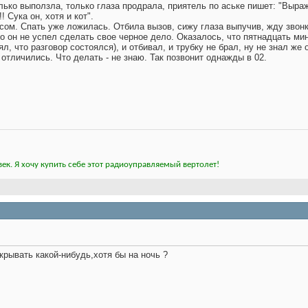
лько выползла, только глаза продрала, приятель по аське пишет: "Выра
!!!! Сука он, хотя и кот".
ссом. Спать уже ложилась. Отбила вызов, сижу глаза выпучив, жду звон
что он не успел сделать свое черное дело. Оказалось, что пятнадцать м
л, что разговор состоялся), и отбивал, и трубку не брал, ну не знал же 
отличились. Что делать - не знаю. Так позвонит однажды в 02.
ек. Я хочу купить себе этот радиоуправляемый вертолет!
крывать какой-нибудь,хотя бы на ночь ?