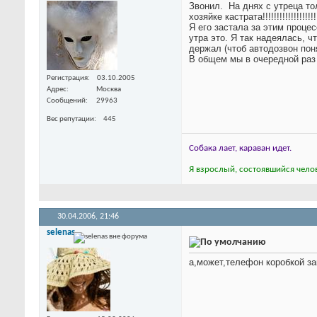
Звонил.
На днях с утреца то
хозяйке кастрата!!!!!!!!!!!!!!!!!
Я его застала за этим проце
утра это. Я так надеялась, 
держал (чтоб автодозвон поня
В общем мы в очередной раз 
Регистрация
03.10.2005
Адрес
Москва
Сообщений
29963
Вес репутации
445
Собака лает, караван идет.
Я взрослый, состоявшийся челов
30.04.2006,
21:46
selenas
а,может,телефон коробкой за