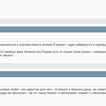
овываться в коробки,пакеты всякие.И играют- один забирается в коробку
...
это вообще верх блаженства.Рядом,хоть из пушки пали,кошка с чемодана
я лишать.
т оливки любит..как наркотик для него..особенно в баночке дашь..он ляже
орда не пролезает..так он лапку макает и облизывает..макает и облизыва