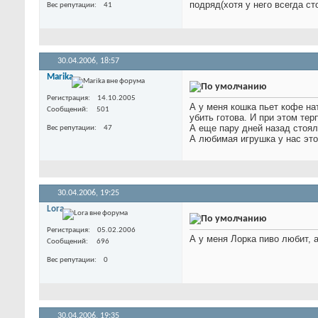
подряд(хотя у него всегда с
Вес репутации
41
30.04.2006,
18:57
Marika
Регистрация
14.10.2005
А у меня кошка пьет кофе на
Сообщений
501
убить готова. И при этом тер
А еще пару дней назад стоял
Вес репутации
47
А любимая игрушка у нас это
30.04.2006,
19:25
Lora
Регистрация
05.02.2006
А у меня Лорка пиво любит, 
Сообщений
696
Вес репутации
0
30.04.2006,
19:35