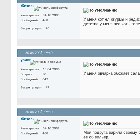
Жизель
Регистрация
04.10.2005
У меня кот ел огурцы и реди
Сообщений
460
детстве у меня все коты гал
Вес репутации
46
30.04.2006,
19:40
урика
Регистрация
15.04.2006
У меня овчарка обожает сала
Возраст
50
Сообщений
642
Вес репутации
47
30.04.2006,
19:50
Жизель
Регистрация
04.10.2005
Моя подруга варила своему 
Сообщений
460
ее об вольер.