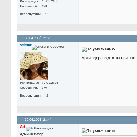
Регистрация
15.03.2006
Сообщений
190
Вес репутации
42
30.04.2006,
21:25
selenas
Арти,здорово,что ты пришла
Регистрация
15.03.2006
Сообщений
190
Вес репутации
42
30.04.2006,
21:44
Arti
Администратор