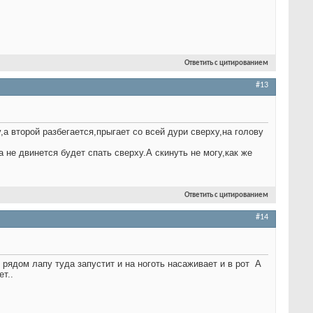
Ответить с цитированием
#13
,а второй разбегается,прыгает со всей дури сверху,на голову
 не двинется будет спать сверху.А скинуть не могу,как же
Ответить с цитированием
#14
т рядом лапу туда запустит и на ноготь насаживает и в рот
А
ет..