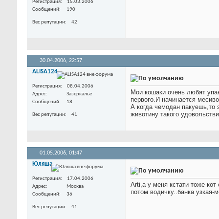
Регистрация
15.03.2006
Сообщений
190
Вес репутации
42
30.04.2006,
22:57
ALISA124
Регистрация
08.04.2006
Мои кошаки очень любят упак
Адрес
Зазеркалье
первого.И начинается месиво.
Сообщений
18
А когда чемодан пакуешь,то 
животину такого удовольстви
Вес репутации
41
01.05.2006,
01:47
Юляша
Регистрация
17.04.2006
Arti,а у меня кстати тоже ко
Адрес
Москва
потом водичку..банка узкая-м
Сообщений
36
Вес репутации
41