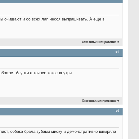
упы очищают и со всех лап несся выпрашивать. А еще в
Ответить с цитированием
#5
обожает баунти а точнее кокос внутри
Ответить с цитированием
#6
лист, собака брала зубами миску и демонстративно швыряла