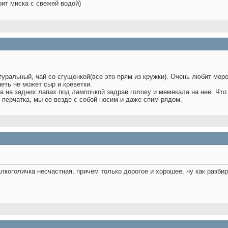
тоит миска с свежей водой)
туральный, чай со сгущенкой(все это прям из кружки). Очень любит мор
петь не может сыр и креветки.
а на задних лапах под лампочкой задрав голову и мемекала на нее. Чт
 перчатка, мы ее везде с собой носим и даже спим рядом.
алкоголичка несчастная, причем только дорогое и хорошее, ну как разби