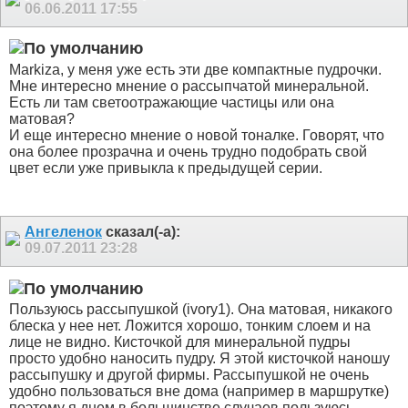
06.06.2011
17:55
Markiza, у меня уже есть эти две компактные пудрочки.
Мне интересно мнение о рассыпчатой минеральной.
Есть ли там светоотражающие частицы или она
матовая?
И еще интересно мнение о новой тоналке. Говорят, что
она более прозрачна и очень трудно подобрать свой
цвет если уже привыкла к предыдущей серии.
Ангеленок
сказал(-а):
09.07.2011
23:28
Пользуюсь рассыпушкой (ivory1). Она матовая, никакого
блеска у нее нет. Ложится хорошо, тонким слоем и на
лице не видно. Кисточкой для минеральной пудры
просто удобно наносить пудру. Я этой кисточкой наношу
рассыпушку и другой фирмы. Рассыпушкой не очень
удобно пользоваться вне дома (например в маршрутке)
поэтому я днем в большинстве случаев пользуюсь