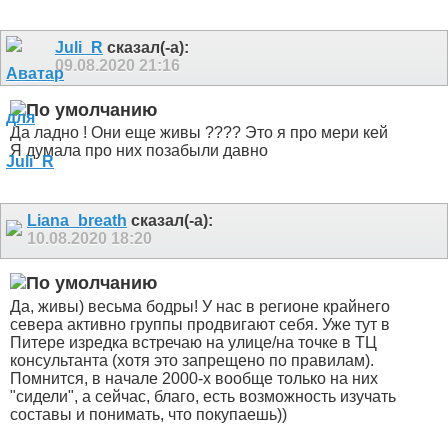
Juli_R
сказал(-а):
09.08.2020
21:16
Да ладно ! Они еще живы ???? Это я про мери кей
Я думала про них позабыли давно
Liana_breath
сказал(-а):
10.08.2020
18:20
Да, живы) весьма бодры! У нас в регионе крайнего
севера активно группы продвигают себя. Уже тут в
Питере изредка встречаю на улице/на точке в ТЦ
консультанта (хотя это запрещено по правилам).
Помнится, в начале 2000-х вообще только на них
"сидели", а сейчас, благо, есть возможность изучать
составы и понимать, что покупаешь))