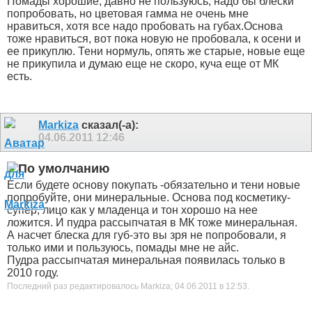
Помады хорошие, давно не пользуюсь, надо бы блески
попробовать, но цветовая гамма не очень мне
нравиться, хотя все надо пробовать на губах.Основа
тоже нравиться, вот пока новую не пробовала, к осени и
ее прикуплю. Тени нормуль, опять же старые, новые еще
не прикупила и думаю еще не скоро, куча еще от МК
есть.
Markiza
сказал(-а):
04.06.2011
12:46
Если будете основу покупать -обязательно и тени новые
попробуйте, они минеральные. Основа под косметику-
супер, лицо как у младенца и тон хорошо на нее
ложится. И пудра рассыпчатая в МК тоже минеральная.
А насчет блеска для губ-это вы зря не попробовали, я
только ими и пользуюсь, помады мне не айс.
Пудра рассыпчатая минеральная появилась только в
2010 году.
Последний раз редактировалось Markiza; 04.06.2011 в
12:53
.