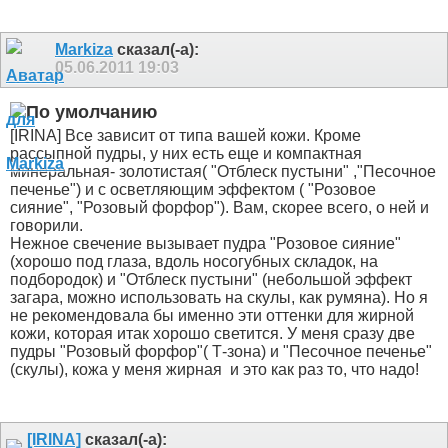
Markiza
сказал(-а):
05.06.2011
19:03
[IRINA] Все зависит от типа вашей кожи. Кроме
рассыпной пудры, у них есть еще и компактная
минеральная- золотистая( "Отблеск пустыни" ,"Песочное
печенье") и с осветляющим эффектом ( "Розовое
сияние", "Розовый форфор"). Вам, скорее всего, о ней и
говорили.
Нежное свечение вызывает пудра "Розовое сияние"
(хорошо под глаза, вдоль носогубных складок, на
подбородок) и "Отблеск пустыни" (небольшой эффект
загара, можно использовать на скулы, как румяна). Но я
не рекомендовала бы именно эти оттенки для жирной
кожи, которая итак хорошо светится. У меня сразу две
пудры "Розовый форфор"( Т-зона) и "Песочное печенье"
(скулы), кожа у меня жирная
и это как раз то, что надо!
[IRINA]
сказал(-а):