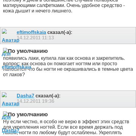
матирующими салфетками. Очень удобное средство -
кожа дышит и нечего лишнего.
eftimoffskaia
сказал(-а):
14.12.2011
11:13
появились лаки, купила лак как основа и закрепитель.
вопрос: как основа он помогает ногтям или просто
наносится что бы ногти не окрашивались в темные цвета
от лаков?
Dasha7
сказал(-а):
14.12.2011
19:36
Ну если честно, я особо не верю в эффект этих средств
для укрепления ногтей. Если все время держать под
лаком, ногти по любому будут ослаблены. Укреплять