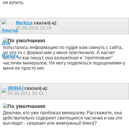
не купить.
Markiza
сказал(-а):
05.06.2011
18:24
попыталась информацию по пудре вам скинуть с сайта,
но что-то с форматами у меня приглючило. А насчет
кисти, то как пишут, она волшебная и "притягивает"
частички минералов. Не могу поделиться ощущениями-у
меня ее просто нет.
[IRINA]
сказал(-а):
05.06.2011
18:41
Девочки, кто уже пробовал минералку. Расскажите, она
действительно содержит светящиеся частички и как это
выглядит - сверкает или жемчужный блеск?