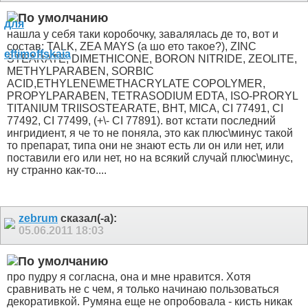
нашла у себя таки коробочку, завалялась де то, вот и
состав: TALK, ZEA MAYS (а шо ето такое?), ZINC
STEARATE, DIMETHICONE, BORON NITRIDE, ZEOLITE,
METHYLPARABEN, SORBIC
ACID,ETHYLENE\METHACRYLATE COPOLYMER,
PROPYLPARABEN, TETRASODIUM EDTA, ISO-PRORYL
TITANIUM TRIISOSTEARATE, BHT, MICA, CI 77491, CI
77492, CI 77499, (+\- CI 77891). вот кстати последний
ингридиент, я че то не поняла, это как плюс\минус такой
то препарат, типа они не знают есть ли он или нет, или
поставили его или нет, но на всякий случай плюс\минус,
ну странно как-то....
zebrum
сказал(-а):
05.06.2011
18:03
про пудру я согласна, она и мне нравится. Хотя
сравнивать не с чем, я только начинаю пользоваться
декоративкой. Румяна еще не опробовала - кисть никак