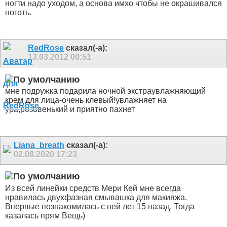
ногти надо уходом, а основа имхо чтобы не окрашивался
ноготь.
RedRose
сказал(-а):
13.03.2012
00:51
мне подружка подарила ночной экстраувлажняющий
крем для лица-очень клевый!увлажняет на
ура,розовенький и приятно пахнет
Liana_breath
сказал(-а):
02.08.2020
17:23
Из всей линейки средств Мери Кей мне всегда
нравилась двухфазная смывашка для макияжа.
Впервые познакомилась с ней лет 15 назад. Тогда
казалась прям Вещь)