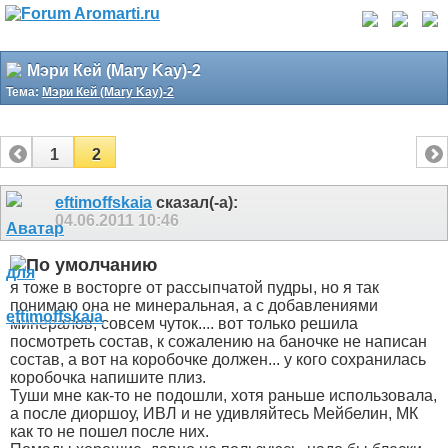
Мэри Кей (Mary Kay)-2
Тема:
Мэри Кей (Mary Kay)-2
1
2
eftimoffskaia
сказал(-а):
04.06.2011
10:46
я тоже в восторге от рассыпчатой пудры, но я так
понимаю она не минеральная, а с добавлениями
минералов, совсем чуток.... вот только решила
посмотреть состав, к сожалению на баночке не написан
состав, а вот на коробочке должен... у кого сохранилась
коробочка напишите плиз.
Туши мне как-то не подошли, хотя раньше использовала,
а после диоршоу, ИВЛ и не удивляйтесь Мейбелин, МК
как то не пошел после них.