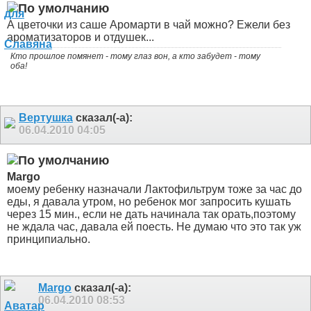
А цветочки из саше Аромарти в чай можно? Ежели без
ароматизаторов и отдушек...
Кто прошлое помянет - тому глаз вон, а кто забудет - тому
оба!
Вертушка
сказал(-а):
06.04.2010
04:05
Margo
моему ребенку назначали Лактофильтрум тоже за час до
еды, я давала утром, но ребенок мог запросить кушать
через 15 мин., если не дать начинала так орать,поэтому
не ждала час, давала ей поесть. Не думаю что это так уж
принципиально.
Margo
сказал(-а):
06.04.2010
08:53