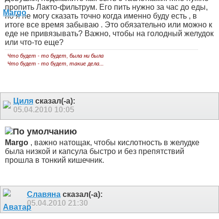
пропить Лакто-фильтрум. Его пить нужно за час до еды,
но я не могу сказать точно когда именно буду есть
, в
итоге все время забываю
. Это обязательно или можно к
еде не привязывать? Важно, чтобы на голодный желудок
или что-то еще?
Что будет - то будет, была ни была
Что будет - то будет, такие дела...
Циля
сказал(-а):
05.04.2010
10:05
Margo
, важно натощак, чтобы кислотность в желудке
была низкой и капсула быстро и без препятствий
прошла в тонкий кишечник.
Славяна
сказал(-а):
05.04.2010
21:30