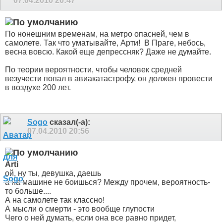
07.04.2010
20:47
По нонешним временам, на метро опасней, чем в
самолете. Так что уматывайте, Арти!
В Праге, небось,
весна вовсю. Какой еще депрессняк? Даже не думайте.
По теории вероятности, чтобы человек средней
везучести попал в авиакатастрофу, он должен провести
в воздухе 200 лет.
Sogo
сказал(-а):
07.04.2010
20:56
Arti
ой, ну ты, девушка, даешь
а на машине не боишься? Между прочем, вероятность-
то больше....
А на самолете так классно!
А мысли о смерти - это вообще глупости
Чего о ней думать, если она все равно придет,