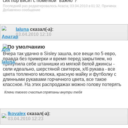
сих пор висит с пометкой "важно"?
Последний раз редактировалось Acacia; 03.04.2010 в
01:32
.
Причина:
Добавлено сообщение
laluna
сказал(-а):
03.04.2010
12:10
Вчера так удачно в Sisley зашла
, все вещи по 5 евро
,
правда без примерки и время перед закрытием, но
прикупила себе штанишки из мягкой белой джинсы -
сели идеально, шерстяной свитерок, х/б рукава - все
цвета топленого молока, красную майку и футболку с
длинными рукавами горчичного цвета, все такое
классное. На этих распродажах можно голову потерять
Ключи твоего счастья спрятаны внутри тебя
Ikovalex
сказал(-а):
03.04.2010
12:23