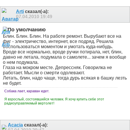
Arti
сказал(-а):
07.04.2010
19:49
Блин. Блин. Блин. На работе ремонт. Вырубают все на
фиг - электричество, интернет, все подряд. Решила
воспользоваться моментом и умотать куда-нибудь.
Вроде все нормально, вроде ручки потирала, нет, блин,
давно не летала, подумала о самолете... зачем я вообще
о нем подумала.
Глаза на мокром месте. Депрессняк. Говорилка не
работает. Мысли о смерти одолевают.
Летать, блин, надо чаще, тогда дурь всякая в башку лезть
не будет.
Собака лает, караван идет.
Я взрослый, состоявшийся человек. Я хочу купить себе этот
радиоуправляемый вертолет!
Acacia
сказал(-а):