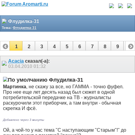
Флудилка-31
Тема:
Флудилка-31
1
2
3
4
5
6
7
8
9
10
11
12
13
14
15
16
17
Acacia
сказал(-а):
03.04.2010
01:32
Флудилка-31
Мартинка
, не скажу за все, но ГАММА - точно фуфел.
Про нее еще лет десять назад был сюжет в одной
потребительской передачке на ТВ - журналисты
раскурочили этот приборчик, а там внутри - обычная
скрепка
И фсё.
Добавлено через 3 минуты
Ой, а чой-то у нас тема "С наступающим "Старым"!" до