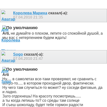
Королева Марина
сказал(-а):
07.04.2010
21:35
Arti,
не думайте о плохом, летите со спокойной душой, а
мы вас с нетерпением будем ждать!
Sogo
сказал(-а):
07.04.2010
21:47
Arti
Ну..... в самолетах все-таки проверяют, не сравнить с
метро-то..... в котором проходной двор, фактически
.
Ну чего там случиться-то может? ну соседи фиговые, да
и ладно.
Зато отдохнешь! На красоту посмотришь......
а ты когда летишь-то? со среды там солнце
И съеш шоколаду, будет тебе гормон радости