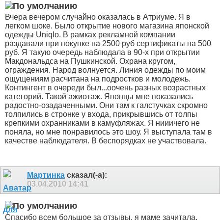
Вчера вечером случайно оказалась в Атриуме. Я в
легком шоке. Было открытие нового магазина японской
одежды Uniqlo. В рамках рекламной компании
раздавали при покупке на 2500 руб сертификаты на 500
руб. Я такую очередь наблюдала в 90-х при открытии
Макдональдса на Пушкинской.
Охрана кругом,
ограждения. Народ волнуется. Линия одежды по моим
ощущениям расчитана на подростков и молодежь.
Контингент в очереди был...оочень разных возрастных
категорий. Такой ажиотаж.
Японцы мне показались
радостно-озадаченными. Они там к галстучках скромно
толпились в стронке у входа, прикрывшись от толпы
крепкими охранниками в камуфляжах. Я нииичего не
поняла, но мне понравилось это шоу. Я выступала там в
качестве наблюдателя. В беспорядках не участвовала.
Мартинка
сказал(-а):
03.04.2010
14:41
Спасибо всем большое за отзывы, я маме зачитала.