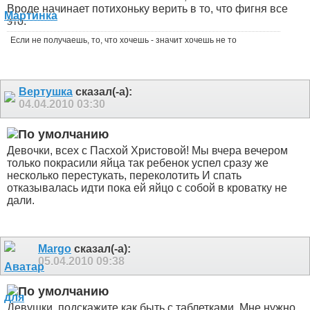
Вроде начинает потихоньку верить в то, что фигня все
это.
Если не получаешь, то, что хочешь - значит хочешь не то
Вертушка
сказал(-а):
04.04.2010
03:30
Девочки, всех с Пасхой Христовой! Мы вчера вечером
только покрасили яйца так ребенок успел сразу же
несколько перестукать, переколотить
И спать
отказывалась идти пока ей яйцо с собой в кроватку не
дали.
Margo
сказал(-а):
05.04.2010
09:38
Девушки, подскажите как быть с таблетками. Мне нужно