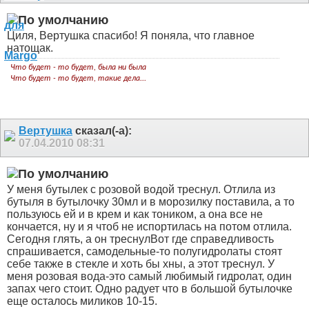
Циля, Вертушка спасибо! Я поняла, что главное
натощак.
Что будет - то будет, была ни была
Что будет - то будет, такие дела...
Вертушка
сказал(-а):
07.04.2010
08:31
У меня бутылек с розовой водой треснул. Отлила из
бутыля в бутылочку 30мл и в морозилку поставила, а то
пользуюсь ей и в крем и как тоником, а она все не
кончается, ну и я чтоб не испортилась на потом отлила.
Сегодня глять, а он треснул
Вот где справедливость
спрашивается, самодельные-то полугидролаты стоят
себе также в стекле и хоть бы хны, а этот треснул.
У
меня розовая вода-это самый любимый гидролат, один
запах чего стоит. Одно радует что в большой бутылочке
еще осталось миликов 10-15.