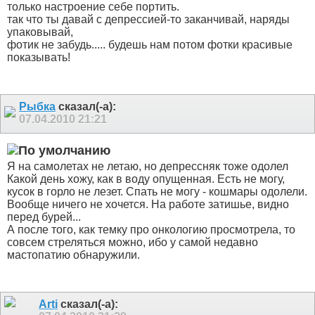
только настроение себе портить.
так что ты давай с депрессией-то заканчивай, наряды
упаковывай,
фотик не забудь..... будешь нам потом фотки красивые
показывать!
Рыбка
сказал(-а):
07.04.2010
21:21
Я на самолетах не летаю, но депрессняк тоже одолел
Какой день хожу, как в воду опущенная. Есть не могу,
кусок в горло не лезет. Спать не могу - кошмары одолели.
Вообще ничего не хочется. На работе затишье, видно
перед бурей...
А после того, как темку про онкологию просмотрела, то
совсем стреляться можно, ибо у самой недавно
мастопатию обнаружили.
Arti
сказал(-а):