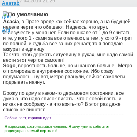
07.04.2010
21:29
Acacia
, в Праге вроде как сейчас хорошо, а на будущей
неделе черте что обещают. Надеюсь, что врут.
И везучести у меня нет. Если по шкале от 1 до 9 считать,
и те, у кого 1 - сами за все отвечают, а тем, у кого 9 - прет
по полной, и судьба все за них решает, то я попадаю
аккурат в единицу!
Так что, чтоб держать ситуевину в руках, мне надо самой
вести этот чертов самолет!
Sogo
, вероятность больше, но и шансов больше.
Метро
отполировало внутреннее состояние. Ибо сразу
подумалось - ну вот, метро рванули, сейчас самолеты
подрывать начнут.
Брожу по дому в каком-то дерьмовом состоянии, все
думаю, что надо список писать - что с собой взять, и
никак не соображу - а что взять-то? В этот раз даже
список не пишется.
Собака лает, караван идет.
Я взрослый, состоявшийся человек. Я хочу купить себе этот
радиоуправляемый вертолет!