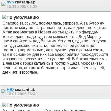
nvn
сказал(-а):
15.11.2005
01:28
Спасибо за ссылку, посмеялась, здорово. А за бугор ну
никак не могу-нет загранпаспорта , да и денег не хватит.
А так все мечтаю в Норвегию съездить, по фьордам,
только денег надо туда три мешка брать. Дед Мороз у
нас и свой есть- под Великим Устюгом, туда полно туров,
но туда сложно ехать, т.к. нет железной дороги, нет
гостиниц нормальных , да и лучше туда с детьми ехать,
там в основном для них все мероприятия проходят. Хотя
и взрослые веселятся не хуже детей. В Архангельске мы
1 января с горки катались в гостях у Деда Мороза- так
непонятно, кто ржал больше, вытряхивая снег из ушей,
дети или взрослые.
НЮ
сказал(-а):
18.01.2006
16:40
А я вот посетила чудный городок Костомукшу.