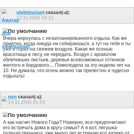
violetsunset
сказал(-а):
12.11.2005
18:12
Вчера вернулась с незапланированного отдыха. Как же
приятно, когда никуда ни собираешься, а тут на тебе и ты
уже в горах на свежем воздухе. Какая же осенью
красотища в лесу, не передать. Воздух с ароматом
облетевших листьев, деревья всевозможных оттенков
желтого и бордового.... Помолодела за эту неделю лет на
10. Не думала, что осень можно так прелестно и чудесно
отдыхать!
nvn
сказал(-а):
14.11.2005
01:03
А как насчет Нового Года? Наверно, все предпочитают
его встречать дома в кругу семьи? А я вот, лягушка-
путешественница, уже много лет встречаю его далеко от