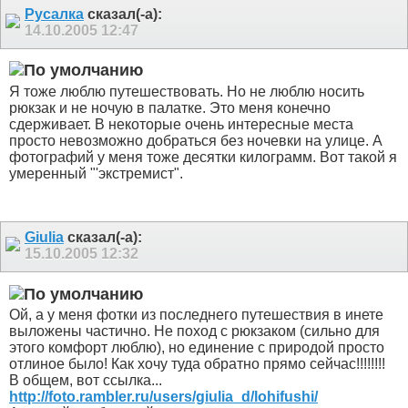
Русалка
сказал(-а):
14.10.2005
12:47
Я тоже люблю путешествовать. Но не люблю носить
рюкзак и не ночую в палатке. Это меня конечно
сдерживает. В некоторые очень интересные места
просто невозможно добраться без ночевки на улице. А
фотографий у меня тоже десятки килограмм. Вот такой я
умеренный "'экстремист".
Giulia
сказал(-а):
15.10.2005
12:32
Ой, а у меня фотки из последнего путешествия в инете
выложены частично. Не поход с рюкзаком (сильно для
этого комфорт люблю), но единение с природой просто
отлиное было! Как хочу туда обратно прямо сейчас!!!!!!!!
В общем, вот ссылка...
http://foto.rambler.ru/users/giulia_d/lohifushi/