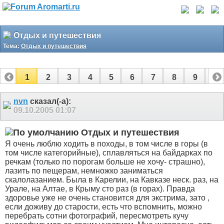
Отдых и путешествия
Тема:
Отдых и путешествия
1
2
3
4
5
6
7
8
9
10
11
12
nvn
сказал(-а):
09.10.2005
01:07
Отдых и путешествия
Я очень люблю ходить в походы, в том числе в горы (в
том числе категорийные), сплавляться на байдарках по
речкам (только по порогам больше не хочу- страшно),
лазить по пещерам, немножко заниматься
скалолазанием. Была в Карелии, на Кавказе неск. раз, на
Урале, на Алтае, в Крыму сто раз (в горах). Правда
здоровье уже не очень становится для экстрима, зато ,
если доживу до старости, есть что вспомнить, можно
перебрать сотни фотографий, пересмотреть кучу