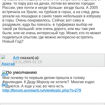
дома- то пару раз на дачах, потом во многих городах
России, уже почти и негде больше- везде была. А 2005
встречала на Урале, на турбазе в горах, а на след. день
уехали на лошадках в санях таких небольших в избушку
в горы. Очень понравилось. Сейчас вот сижу в
раздумьях, куда бы поехать- в турфирмах выбор не
такой уж большой: или очень дорого, или мы там уже
были, или не очень интересный тур. Может, кто-то может
поделиться опытом, где можно интересно встретить
Новый Год?
Arti
сказал(-а):
14.11.2005
01:19
Мне почему-то первым делом пришла в голову
Финляндия. К Деду Морозу не хотите?
Многие ездят.
Радуются. А еще у нас во чего есть
http://forum.aromarti.ru/viewtopic.php?t=279