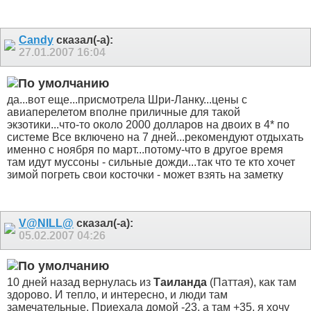
Candy
сказал(-а):
27.01.2007
16:04
да...вот еще...присмотрела Шри-Ланку...цены с
авиаперелетом вполне приличные для такой
экзотики...что-то около 2000 долларов на двоих в 4* по
системе Все включено на 7 дней...рекомендуют отдыхать
именно с ноября по март...потому-что в другое время
там идут муссоны - сильные дожди...так что те кто хочет
зимой погреть свои косточки - может взять на заметку
V@NILL@
сказал(-а):
05.02.2007
04:26
10 дней назад вернулась из
Таиланда
(Паттая), как там
здорово. И тепло, и интересно, и люди там
замечательные. Приехала домой -23, а там +35, я хочу