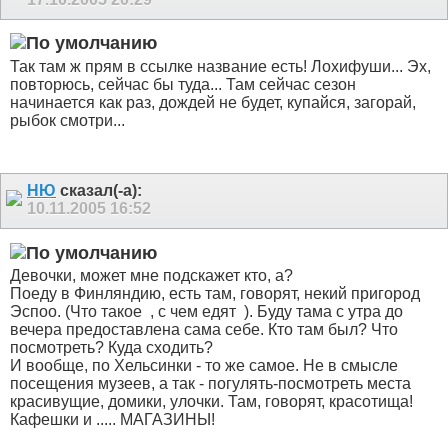
Так там ж прям в ссылке название есть! Лохифуши... Эх,
повторюсь, сейчас бы туда... Там сейчас сезон
начинается как раз, дождей не будет, купайся, загорай,
рыбок смотри...
НЮ
сказал(-а):
10.11.2005
16:52
Девочки, может мне подскажет кто, а?
Поеду в Финляндию, есть там, говорят, некий пригород
Эспоо. (Что такое
, с чем едят
). Буду тама с утра до
вечера предоставлена сама себе. Кто там был? Что
посмотреть? Куда сходить?
И вообще, по Хельсинки - то же самое. Не в смысле
посещения музеев, а так - погулять-посмотреть места
красивущие, домики, улочки. Там, говорят, красотища!
Кафешки и ..... МАГАЗИНЫ!