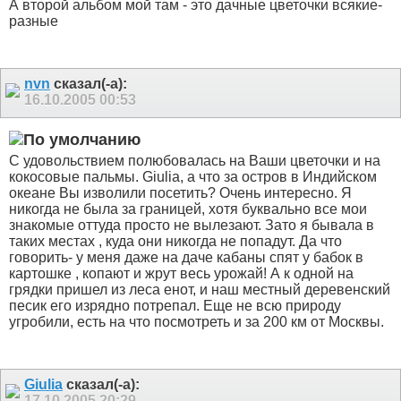
А второй альбом мой там - это дачные цветочки всякие-
разные
nvn
сказал(-а):
16.10.2005
00:53
С удовольствием полюбовалась на Ваши цветочки и на
кокосовые пальмы. Giulia, а что за остров в Индийском
океане Вы изволили посетить? Очень интересно. Я
никогда не была за границей, хотя буквально все мои
знакомые оттуда просто не вылезают. Зато я бывала в
таких местах , куда они никогда не попадут. Да что
говорить- у меня даже на даче кабаны спят у бабок в
картошке , копают и жрут весь урожай! А к одной на
грядки пришел из леса енот, и наш местный деревенский
песик его изрядно потрепал. Еще не всю природу
угробили, есть на что посмотреть и за 200 км от Москвы.
Giulia
сказал(-а):
17.10.2005
20:29