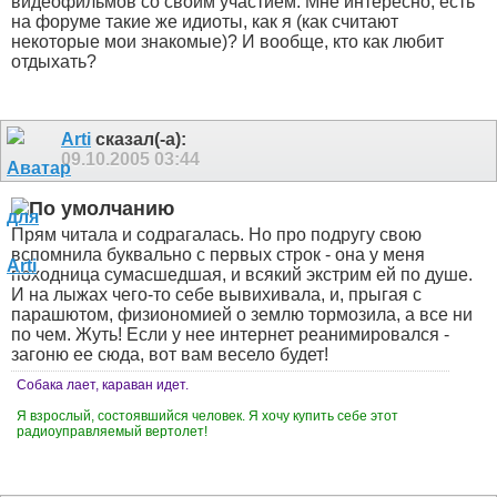
видеофильмов со своим участием. Мне интересно, есть
на форуме такие же идиоты, как я (как считают
некоторые мои знакомые)? И вообще, кто как любит
отдыхать?
Arti
сказал(-а):
09.10.2005
03:44
Прям читала и содрагалась. Но про подругу свою
вспомнила буквально с первых строк - она у меня
походница сумасшедшая, и всякий экстрим ей по душе.
И на лыжах чего-то себе вывихивала, и, прыгая с
парашютом, физиономией о землю тормозила, а все ни
по чем. Жуть! Если у нее интернет реанимировался -
загоню ее сюда, вот вам весело будет!
Собака лает, караван идет.
Я взрослый, состоявшийся человек. Я хочу купить себе этот
радиоуправляемый вертолет!