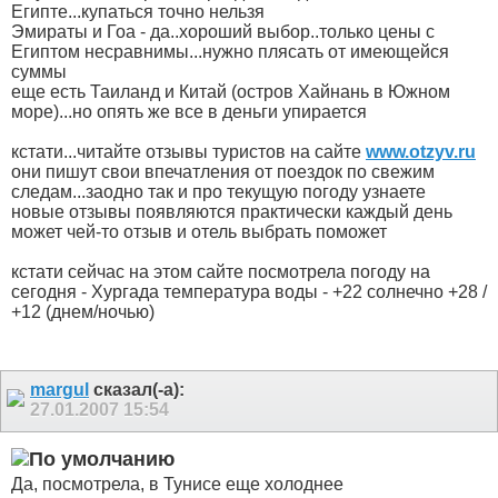
Египте...купаться точно нельзя
Эмираты и Гоа - да..хороший выбор..только цены с
Египтом несравнимы...нужно плясать от имеющейся
суммы
еще есть Таиланд и Китай (остров Хайнань в Южном
море)...но опять же все в деньги упирается
кстати...читайте отзывы туристов на сайте
www.otzyv.ru
они пишут свои впечатления от поездок по свежим
следам...заодно так и про текущую погоду узнаете
новые отзывы появляются практически каждый день
может чей-то отзыв и отель выбрать поможет
кстати сейчас на этом сайте посмотрела погоду на
сегодня - Хургада температура воды - +22 солнечно +28 /
+12 (днем/ночью)
margul
сказал(-а):
27.01.2007
15:54
Да, посмотрела, в Тунисе еще холоднее