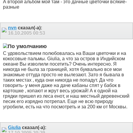
А второй альбом мой там - это дачные цветочки всякие-
разные
nvn
сказал(-а):
16.10.2005
00:53
С удовольствием полюбовалась на Ваши цветочки и на
кокосовые пальмы. Giulia, а что за остров в Индийском
океане Вы изволили посетить? Очень интересно. Я
никогда не была за границей, хотя буквально все мои
знакомые оттуда просто не вылезают. Зато я бывала в
таких местах , куда они никогда не попадут. Да что
говорить- у меня даже на даче кабаны спят у бабок в
картошке , копают и жрут весь урожай! А к одной на
грядки пришел из леса енот, и наш местный деревенский
песик его изрядно потрепал. Еще не всю природу
угробили, есть на что посмотреть и за 200 км от Москвы.
Giulia
сказал(-а):
17.10.2005
20:29