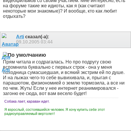
видеофильмов со своим участием. Мне интересно, есть
на форуме такие же идиоты, как я (как считают
некоторые мои знакомые)? И вообще, кто как любит
отдыхать?
Arti
сказал(-а):
09.10.2005
03:44
Прям читала и содрагалась. Но про подругу свою
вспомнила буквально с первых строк - она у меня
походница сумасшедшая, и всякий экстрим ей по душе.
И на лыжах чего-то себе вывихивала, и, прыгая с
парашютом, физиономией о землю тормозила, а все ни
по чем. Жуть! Если у нее интернет реанимировался -
загоню ее сюда, вот вам весело будет!
Собака лает, караван идет.
Я взрослый, состоявшийся человек. Я хочу купить себе этот
радиоуправляемый вертолет!