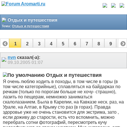
Отдых и путешествия
Тема:
Отдых и путешествия
1
2
3
4
5
6
7
8
9
10
11
12
nvn
сказал(-а):
09.10.2005
01:07
Отдых и путешествия
Я очень люблю ходить в походы, в том числе в горы (в
том числе категорийные), сплавляться на байдарках по
речкам (только по порогам больше не хочу- страшно),
лазить по пещерам, немножко заниматься
скалолазанием. Была в Карелии, на Кавказе неск. раз, на
Урале, на Алтае, в Крыму сто раз (в горах). Правда
здоровье уже не очень становится для экстрима, зато ,
если доживу до старости, есть что вспомнить, можно
перебрать сотни фотографий, пересмотреть кучу