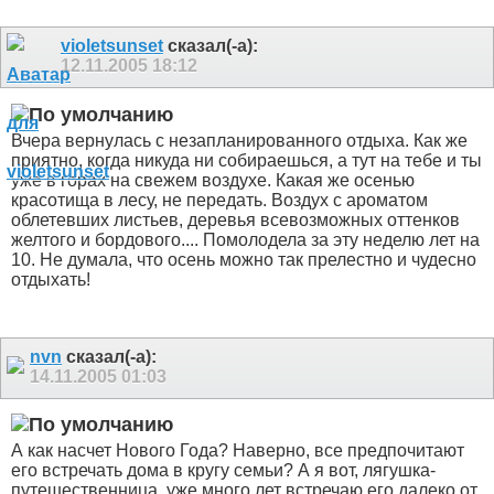
violetsunset
сказал(-а):
12.11.2005
18:12
Вчера вернулась с незапланированного отдыха. Как же
приятно, когда никуда ни собираешься, а тут на тебе и ты
уже в горах на свежем воздухе. Какая же осенью
красотища в лесу, не передать. Воздух с ароматом
облетевших листьев, деревья всевозможных оттенков
желтого и бордового.... Помолодела за эту неделю лет на
10. Не думала, что осень можно так прелестно и чудесно
отдыхать!
nvn
сказал(-а):
14.11.2005
01:03
А как насчет Нового Года? Наверно, все предпочитают
его встречать дома в кругу семьи? А я вот, лягушка-
путешественница, уже много лет встречаю его далеко от