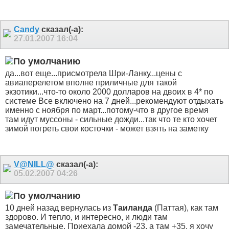
Candy
сказал(-а):
27.01.2007
16:04
да...вот еще...присмотрела Шри-Ланку...цены с
авиаперелетом вполне приличные для такой
экзотики...что-то около 2000 долларов на двоих в 4* по
системе Все включено на 7 дней...рекомендуют отдыхать
именно с ноября по март...потому-что в другое время
там идут муссоны - сильные дожди...так что те кто хочет
зимой погреть свои косточки - может взять на заметку
V@NILL@
сказал(-а):
05.02.2007
04:26
10 дней назад вернулась из
Таиланда
(Паттая), как там
здорово. И тепло, и интересно, и люди там
замечательные. Приехала домой -23, а там +35, я хочу