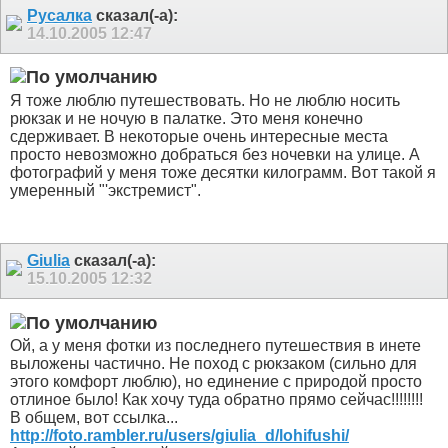
Русалка
сказал(-а):
14.10.2005
12:47
Я тоже люблю путешествовать. Но не люблю носить
рюкзак и не ночую в палатке. Это меня конечно
сдерживает. В некоторые очень интересные места
просто невозможно добраться без ночевки на улице. А
фотографий у меня тоже десятки килограмм. Вот такой я
умеренный "'экстремист".
Giulia
сказал(-а):
15.10.2005
12:32
Ой, а у меня фотки из последнего путешествия в инете
выложены частично. Не поход с рюкзаком (сильно для
этого комфорт люблю), но единение с природой просто
отлиное было! Как хочу туда обратно прямо сейчас!!!!!!!!
В общем, вот ссылка...
http://foto.rambler.ru/users/giulia_d/lohifushi/