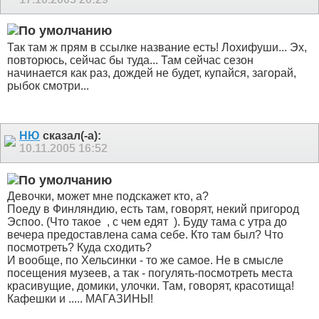
Так там ж прям в ссылке название есть! Лохифуши... Эх,
повторюсь, сейчас бы туда... Там сейчас сезон
начинается как раз, дождей не будет, купайся, загорай,
рыбок смотри...
НЮ
сказал(-а):
10.11.2005
16:52
Девочки, может мне подскажет кто, а?
Поеду в Финляндию, есть там, говорят, некий пригород
Эспоо. (Что такое
, с чем едят
). Буду тама с утра до
вечера предоставлена сама себе. Кто там был? Что
посмотреть? Куда сходить?
И вообще, по Хельсинки - то же самое. Не в смысле
посещения музеев, а так - погулять-посмотреть места
красивущие, домики, улочки. Там, говорят, красотища!
Кафешки и ..... МАГАЗИНЫ!