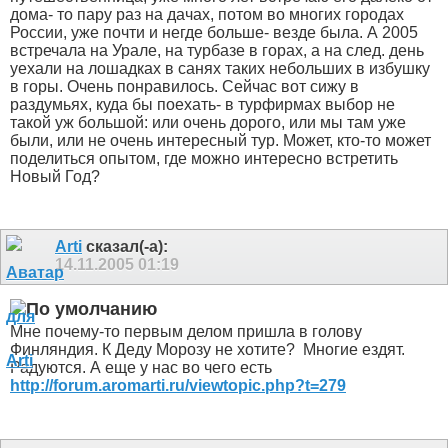
дома- то пару раз на дачах, потом во многих городах
России, уже почти и негде больше- везде была. А 2005
встречала на Урале, на турбазе в горах, а на след. день
уехали на лошадках в санях таких небольших в избушку
в горы. Очень понравилось. Сейчас вот сижу в
раздумьях, куда бы поехать- в турфирмах выбор не
такой уж большой: или очень дорого, или мы там уже
были, или не очень интересный тур. Может, кто-то может
поделиться опытом, где можно интересно встретить
Новый Год?
Arti
сказал(-а):
14.11.2005
01:19
Мне почему-то первым делом пришла в голову
Финляндия. К Деду Морозу не хотите?
Многие ездят.
Радуются. А еще у нас во чего есть
http://forum.aromarti.ru/viewtopic.php?t=279