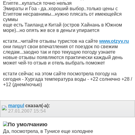
Египте...купаться точно нельзя
Эмираты и Гоа - да..хороший выбор..только цены с
Египтом несравнимы...нужно плясать от имеющейся
суммы
еще есть Таиланд и Китай (остров Хайнань в Южном
море)...но опять же все в деньги упирается
кстати...читайте отзывы туристов на сайте
www.otzyv.ru
они пишут свои впечатления от поездок по свежим
следам...заодно так и про текущую погоду узнаете
новые отзывы появляются практически каждый день
может чей-то отзыв и отель выбрать поможет
кстати сейчас на этом сайте посмотрела погоду на
сегодня - Хургада температура воды - +22 солнечно +28 /
+12 (днем/ночью)
margul
сказал(-а):
27.01.2007
15:54
Да, посмотрела, в Тунисе еще холоднее