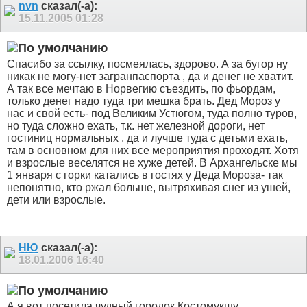
nvn
сказал(-а):
15.11.2005
01:28
Спасибо за ссылку, посмеялась, здорово. А за бугор ну
никак не могу-нет загранпаспорта , да и денег не хватит.
А так все мечтаю в Норвегию съездить, по фьордам,
только денег надо туда три мешка брать. Дед Мороз у
нас и свой есть- под Великим Устюгом, туда полно туров,
но туда сложно ехать, т.к. нет железной дороги, нет
гостиниц нормальных , да и лучше туда с детьми ехать,
там в основном для них все мероприятия проходят. Хотя
и взрослые веселятся не хуже детей. В Архангельске мы
1 января с горки катались в гостях у Деда Мороза- так
непонятно, кто ржал больше, вытряхивая снег из ушей,
дети или взрослые.
НЮ
сказал(-а):
18.01.2006
16:40
А я вот посетила чудный городок Костомукшу.