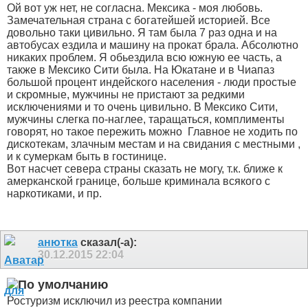
Ой вот уж нет, не согласна. Мексика - моя любовь.
Замечательная страна с богатейшей историей. Все
довольно таки цивильно. Я там была 7 раз одна и на
автобусах ездила и машину на прокат брала. Абсолютно
никаких проблем. Я обьездила всю южную ее часть, а
также в Мексико Сити была. На Юкатане и в Чиапаз
большой процент индейского населения - люди простые
и скромные, мужчины не пристают за редкими
исключениями и то очень цивильно. В Мексико Сити,
мужчины слегка по-наглее, таращаться, комплименты
говорят, но такое пережить можно
Главное не ходить по
дискотекам, злачным местам и на свидания с местными ,
и к сумеркам быть в гостинице.
Вот насчет севера страны сказать не могу, т.к. ближе к
амерканской границе, больше криминала всякого с
наркотиками, и пр.
анютка
сказал(-а):
30.12.2015
22:04
Ростуризм исключил из реестра компании