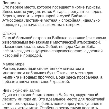
Листвянка
Это первое место, которое посещают многие туристы.
Здесь можно увидеть исток Ангары, прогуляться вдоль
берега, посетить нерпинарий и музей Байкала.
Атмосфера Листвянки уютная и спокойная, идеально
подходит для начала знакомства с озером.
Ольхон
Самый большой остров на Байкале, славящийся своими
живописными пейзажами и мистической атмосферой.
Шаманские скалы, мыс Хобой, пещера Саган-Заба —
всё это создает ощущение соприкосновения с древней
историей и природой.
Малое море
Регион, известный своим мягким климатом и
множеством небольших бухт. Отличное место для
кемпинга и водных прогулок. Вода здесь прозрачная, а
пейзажи впечатляют своей красотой.
Чивыркуйский залив
Один из красивейших заливов Байкала, окруженный
лесистыми горами. Это идеальное место для любителей
активного отдыха: рыбалка, пешие прогулки, купание в
горячих источниках. Особенно рекомендую посетить