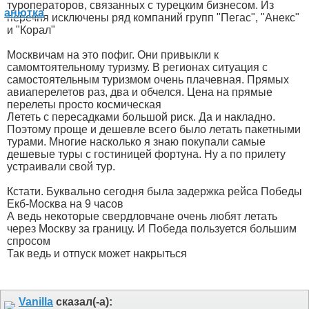
туроператоров, связанных с турецким бизнесом. Из
перечня исключены ряд компаний групп "Пегас", "Анекс"
и "Корал"
Москвичам на это пофиг. Они привыкли к
самомтоятельному туризму. В регионах ситуация с
самостоятельным туризмом очень плачевная. Прямых
авиаперелетов раз, два и обчелся. Цена на прямые
перелеты просто космическая
Лететь с пересадками большой риск. Да и накладно.
Поэтому проще и дешевле всего было летать пакетными
турами. Многие насколько я знаю покупали самые
дешевые туры с гостиницей фортуна. Ну а по прилету
устраивали свой тур.
Кстати. Буквально сегодня была задержка рейса Победы
Екб-Москва на 9 часов
А ведь некоторые свердловчане очень любят летать
через Москву за границу. И Победа пользуется большим
спросом
Так ведь и отпуск может накрыться
Vanilla
сказал(-а):