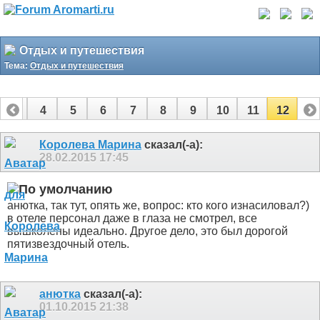
Отдых и путешествия
Тема:
Отдых и путешествия
3
4
5
6
7
8
9
10
11
12
Королева Марина
сказал(-а):
28.02.2015
17:45
анютка, так тут, опять же, вопрос: кто кого изнасиловал?)
в отеле персонал даже в глаза не смотрел, все
вышколены идеально. Другое дело, это был дорогой
пятизвездочный отель.
анютка
сказал(-а):
01.10.2015
21:38