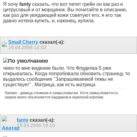
Я хочу
fanty
сказать, что вот петит грейн он как раз и
цитрусовый и от морщинок. Вы почитайте в описании,
как раз для увядающей кожи советуют его, я его так
давно хотела купить, и, наконец, купила.
Small Cherry
сказал(-а):
19.04.2006
12:02
чево-то мне видение было. Что Флудилка-5 уже
открывалась. Когда попробовала обновить страницу, то
выдалось сообщение "Запрашиваемой темы не
существует"
. Матрица, как есть матрица
Лапкин - девица сложная и замысловатая. Хотя замысловатость
скорее всего объясняется бардаком в черепной коробке.
fanty
сказал(-а):
19.04.2006
19:10