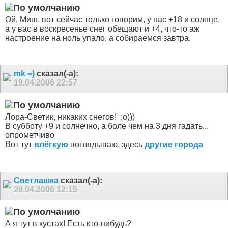
Ой, Миш, вот сейчас только говорим, у нас +18 и солнце,
а у вас в воскресенье снег обещают и +4, что-то аж
настроение на ноль упало, а собираемся завтра.
mk =)
сказал(-а):
19.04.2006
22:57
Лора-Светик, никаких снегов!
;о)))
В субботу +9 и солнечно, а боле чем на 3 дня гадать...
опрометчиво
Вот тут
влёгкую
поглядываю, здесь
другие города
Светлашка
сказал(-а):
20.04.2006
12:15
А я тут в кустах! Есть кто-нибудь?