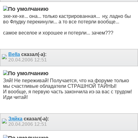
эхе-хе-хе... она... только кастрированная...
ну, ладно бы
во Флудку перекинули... а то все потерли вообще...
самое веселое и хорошее и потерли... зачем???
Bella
сказал(-а):
20.04.2006
12:51
Зяй! Не переживай! Получается, что на форуме только
мы счастливые обладатели СТРАШНОЙ ТАЙНЫ!
И вообще, я первую часть закончила из-за вас с трудом!
Иди читай!
Зяйка
сказал(-а):
20.04.2006
12:51