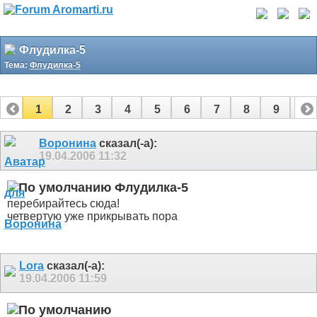
Флудилка-5
Тема:
Флудилка-5
1
2
3
4
5
6
7
8
9
10
11
12
13
14
15
16
17
Воронина
сказал(-а):
19.04.2006
11:32
Флудилка-5
перебирайтесь сюда!
четвертую уже прикрывать пора
Lora
сказал(-а):
19.04.2006
11:59