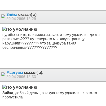
Зяйка
сказал(-а):
20.04.2006
12:29
ну, объясните, плииииизззз, зачем тему удалили, где мы
резвились???? ну теперь-то мы какую границу
нарушили????????? что за цензура такая
беспричинная??????????????
Маргуша
сказал(-а):
20.04.2006
12:33
Зяйка
, добрый день
, а какую тему удалили
, я что-то
пропустила