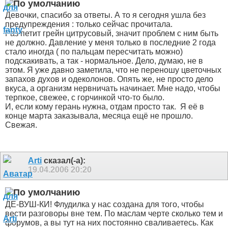
Девочки, спасибо за ответы. А то я сегодня ушла без
предупреждения : только сейчас прочитала.
Раз петит грейн цитрусовый, значит проблем с ним быть
не должно. Давление у меня только в последние 2 года
стало иногда ( по пальцам пересчитать можно)
подскакивать, а так - нормальное. Дело, думаю, не в
этом. Я уже давно заметила, что не переношу цветочных
запахов духов и одеколонов. Опять же, не просто дело
вкуса, а организм нервничать начинает. Мне надо, чтобы
терпкое, свежее, с горчинкой что-то было.
И, если кому герань нужна, отдам просто так.
Я её в
конце марта заказывала, месяца ещё не прошло.
Свежая.
Arti
сказал(-а):
19.04.2006
20:20
ДЕ-ВУШ-КИ! Флудилка у нас создана для того, чтобы
вести разговоры вне тем. По маслам черте сколько тем и
форумов, а вы тут на них постоянно сваливаетесь. Как