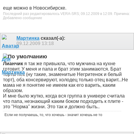
еще можно в Новосибирске.
Последний раз редактировалось VERA-SRS; 09.12.2009 в
12:09
.
Причина:
Добавлено сообщение
Мартинка
сказал(-а):
09.12.2009
13:18
Лианчик
я так же привыкла, что мужчина на кухне
готовит. У меня и папа и брат этим занимаются. Брат
торты пек (ну такие, знаменитые Негритенок и белый
торт), оба консервируют, холодец только отец варит...Не
мама не я понятие не имеем как его варить, каким
образом.
И мне было жутко, когда вся группа в универе считала
что папа, незнающий каким боком подходить к плите -
это "Норма" жизни. Это так и должно быть.
.
Если не получаешь, то, что хочешь - значит хочешь не то