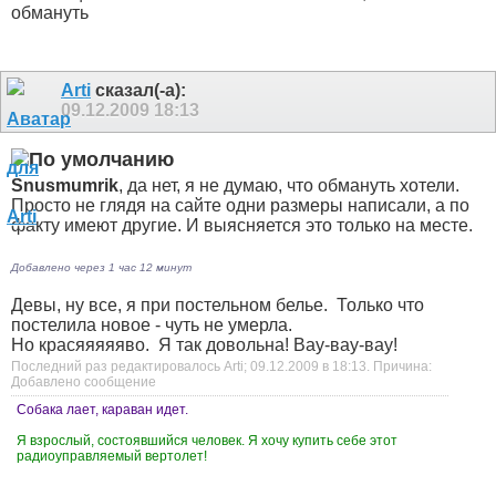
обмануть
Arti
сказал(-а):
09.12.2009
18:13
Snusmumrik
, да нет, я не думаю, что обмануть хотели.
Просто не глядя на сайте одни размеры написали, а по
факту имеют другие. И выясняется это только на месте.
Добавлено через 1 час 12 минут
Девы, ну все, я при постельном белье.
Только что
постелила новое - чуть не умерла.
Но красяяяяяво.
Я так довольна! Вау-вау-вау!
Последний раз редактировалось Arti; 09.12.2009 в
18:13
.
Причина:
Добавлено сообщение
Собака лает, караван идет.
Я взрослый, состоявшийся человек. Я хочу купить себе этот
радиоуправляемый вертолет!