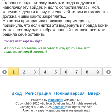
стороны и надо ниточку вынуть и тогда подушка в
наволочку эту войдет. Я долго сопротивлялась, мол,
конечно, я деньги плачу, и я еще чей-то там вытаскивать
должна и швы как-то закреплять...
Но потом притаранила подушку, попримеряла,
прикинула, что если нитки эти выдернуть и правда войти
может, поэтому один забракованный комплект все-таки
решила себе оставить.
Собака лает, караван идет.
Я взрослый, состоявшийся человек. Я хочу купить себе этот
радиоуправляемый вертолет!
1
2
3
4
5
6
7
8
9
10
11
12
13
14
15
16
17
Вход
Регистрация
Полная версия
Вверх
Powered by
vBulletin®
Version 3.6.8
Copyright © 2026 vBulletin Solutions Inc. All rights reserved.
Copyright © 2005-2025
Aromarti
® All rights reserved
Aromarti
- зарегистрированный товарный знак