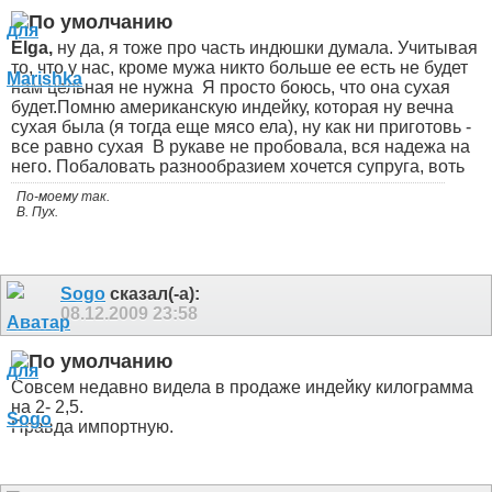
Elga,
ну да, я тоже про часть индюшки думала. Учитывая
то, что у нас, кроме мужа никто больше ее есть не будет
нам цельная не нужна
Я просто боюсь, что она сухая
будет.Помню американскую индейку, которая ну вечна
сухая была (я тогда еще мясо ела), ну как ни приготовь -
все равно сухая
В рукаве не пробовала, вся надежа на
него. Побаловать разнообразием хочется супруга, воть
По-моему так.
В. Пух.
Sogo
сказал(-а):
08.12.2009
23:58
Совсем недавно видела в продаже индейку килограмма
на 2- 2,5.
Правда импортную.