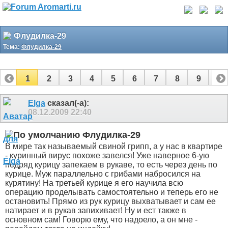
Флудилка-29
Тема:
Флудилка-29
1
2
3
4
5
6
7
8
9
10
11
12
13
14
15
16
17
Elga
сказал(-а):
08.12.2009
22:40
Флудилка-29
В мире так называемый свиной грипп, а у нас в квартире
- куринный вирус похоже завелся! Уже наверное 6-ую
подряд курицу запекаем в рукаве, то есть через день по
курице. Муж параллельно с грибами набросился на
курятину! На третьей курице я его научила всю
операцию проделывать самостоятельно и теперь его не
остановить! Прямо из рук курицу выхватывает и сам ее
натирает и в рукав запихивает! Ну и ест также в
основном сам! Говорю ему, что надоело, а он мне -