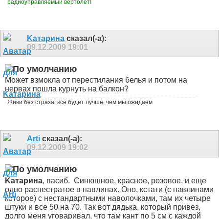
радиоуправляемый вертолет!
Kатарина
сказал(-а):
09.12.2009
19:01
Может взмокла от перестилания белья и потом на
нервах пошла курнуть на балкон?
Живи без страха, всё будет лучше, чем мы ожидаем
Arti
сказал(-а):
09.12.2009
19:02
Kатарина
, пасиб.
Синюшное, красное, розовое, и еще
одно распестратое в павлинах. Оно, кстати (с павлинами
которое) с нестандартными наволочками, там их четыре
штуки и все 50 на 70. Так вот дядька, который привез,
долго меня уговаривал, что там кант по 5 см с каждой