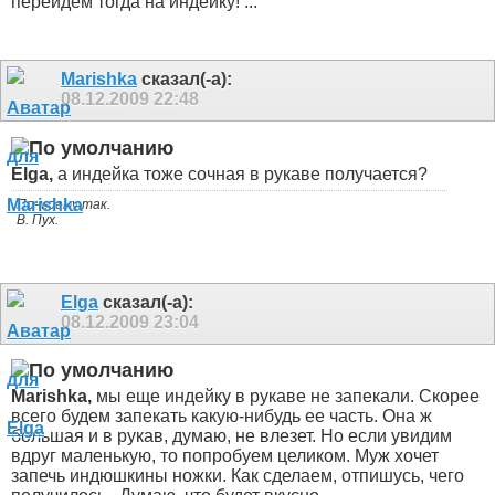
перейдем тогда на индейку! ...
Marishka
сказал(-а):
08.12.2009
22:48
Elga,
а индейка тоже сочная в рукаве получается?
По-моему так.
В. Пух.
Elga
сказал(-а):
08.12.2009
23:04
Marishka,
мы еще индейку в рукаве не запекали. Скорее
всего будем запекать какую-нибудь ее часть. Она ж
большая и в рукав, думаю, не влезет. Но если увидим
вдруг маленькую, то попробуем целиком. Муж хочет
запечь индюшкины ножки. Как сделаем, отпишусь, чего