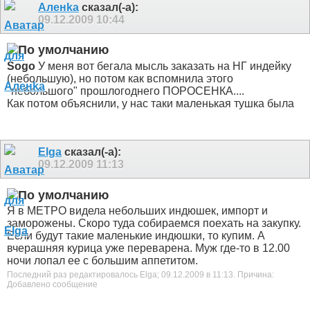
Аленka
сказал(-а):
09.12.2009
10:44
Sogo
У меня вот бегала мысль заказать на НГ индейку
(небольшую), но потом как вспомнила этого
"небольшого" прошлогоднего ПОРОСЕНКА
....
Как потом объяснили, у нас таки маленькая тушка была
Elga
сказал(-а):
09.12.2009
11:13
Я в МЕТРО видела небольших индюшек, импорт и
заморожены. Скоро туда собираемся поехать на закупку.
Если будут такие маленькие индюшки, то купим. А
вчерашняя курица уже переварена. Муж где-то в 12.00
ночи лопал ее с большим аппетитом.
Последний раз редактировалось Elga; 09.12.2009 в
11:13
.
Причина:
Добавлено сообщение