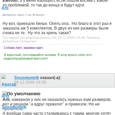
Elerosh
, а у меня наоборот, если пошли косяки с какой-
то проблемой, то так до конца и будут идти.
Добавлено через 1 час 48 минут
Ну вот, приехало белье. Опять опа.
Но благо в этот раз я
заказала аж 5 комплектов. В двух из них размеры были
снова не те.
Ну что за хрень такая?
Последний раз редактировалось Arti; 09.12.2009 в
16:48
.
Причина:
Добавлено сообщение
Собака лает, караван идет.
Я взрослый, состоявшийся человек. Я хочу купить себе этот
радиоуправляемый вертолет!
Snusmumrik
сказал(-а):
09.12.2009
16:58
Arti
, наверное у них не оказалось нужных вам размеров,
вот и решили "а вдруг прокатит" и привезли. Но не
прокатило.
А вообще сама часто сталкиваюсь с таким, многие хотят