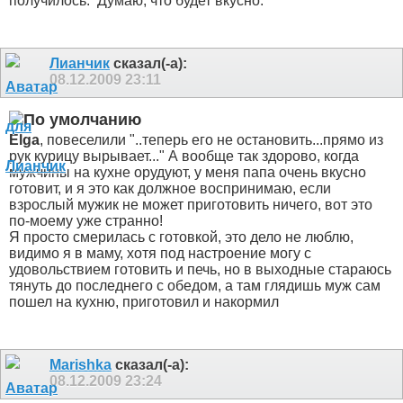
получилось.
Думаю, что будет вкусно.
Лианчик
сказал(-а):
08.12.2009
23:11
Elga
, повеселили "..теперь его не остановить...прямо из
рук курицу вырывает...
" А вообще так здорово, когда
мужчины на кухне орудуют, у меня папа очень вкусно
готовит, и я это как должное воспринимаю, если
взрослый мужик не может приготовить ничего, вот это
по-моему уже странно!
Я просто смерилась с готовкой, это дело не люблю,
видимо я в маму, хотя под настроение могу с
удовольствием готовить и печь, но в выходные стараюсь
тянуть до последнего с обедом, а там глядишь муж сам
пошел на кухню, приготовил и накормил
Marishka
сказал(-а):
08.12.2009
23:24