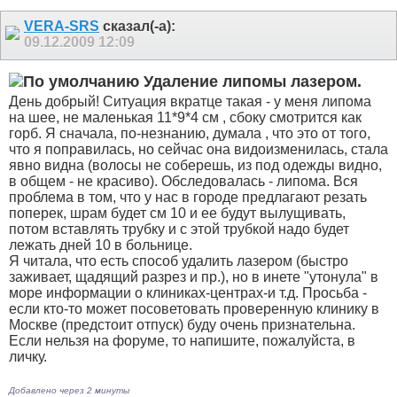
VERA-SRS
сказал(-а):
09.12.2009
12:09
Удаление липомы лазером.
День добрый! Ситуация вкратце такая - у меня липома
на шее, не маленькая 11*9*4 см , сбоку смотрится как
горб. Я сначала, по-незнанию, думала , что это от того,
что я поправилась, но сейчас она видоизменилась, стала
явно видна (волосы не соберешь, из под одежды видно,
в общем - не красиво). Обследовалась - липома. Вся
проблема в том, что у нас в городе предлагают резать
поперек, шрам будет см 10 и ее будут вылущивать,
потом вставлять трубку и с этой трубкой надо будет
лежать дней 10 в больнице.
Я читала, что есть способ удалить лазером (быстро
заживает, щадящий разрез и пр.), но в инете "утонула" в
море информации о клиниках-центрах-и т.д. Просьба -
если кто-то может посоветовать проверенную клинику в
Москве (предстоит отпуск) буду очень признательна.
Если нельзя на форуме, то напишите, пожалуйста, в
личку.
Добавлено через 2 минуты