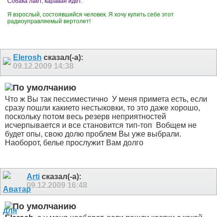
Собака лает, караван идет.
Я взрослый, состоявшийся человек. Я хочу купить себе этот
радиоуправляемый вертолет!
Elerosh
сказал(-а):
09.12.2009
14:38
Что ж Вы так пессиместично
У меня примета есть, если
сразу пошли какието нестыковки, то это даже хорошо,
поскольку потом весь резерв неприятностей
исчерпывается и все становится тип-топ
Вобщем не
будет опы, свою долю проблем Вы уже выбрали.
Наоборот, белье прослужит Вам долго
Arti
сказал(-а):
09.12.2009
16:48