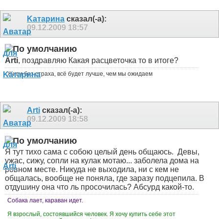
Kатарина
сказал(-а):
09.12.2009
18:57
Arti
, поздравляю
Какая расцветочка то в итоге?
Живи без страха, всё будет лучше, чем мы ожидаем
Arti
сказал(-а):
09.12.2009
18:58
Я тут тихо сама с собою целый день общаюсь.
Девы,
ужас, сижу, сопли на кулак мотаю... заболела дома на
ровном месте. Никуда не выходила, ни с кем не
общалась, вообще не поняла, где заразу подцепила. В
отдушину она что ль просочилась? Абсурд какой-то.
Собака лает, караван идет.
Я взрослый, состоявшийся человек. Я хочу купить себе этот