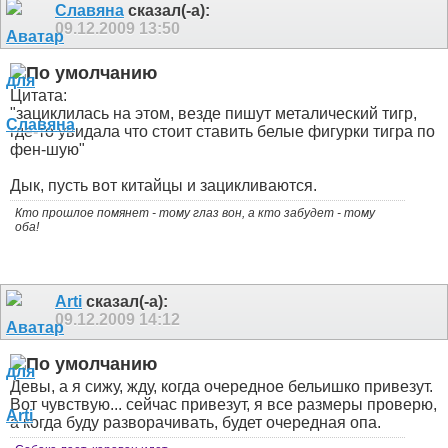
Славяна
сказал(-а):
09.12.2009
13:50
Цитата:
"зациклилась на этом, везде пишут металический тигр,
где-то увидала что стоит ставить белые фигурки тигра по
фен-шую"
Дык, пусть вот китайцы и зацикливаются
.
Кто прошлое помянет - тому глаз вон, а кто забудет - тому
оба!
Arti
сказал(-а):
09.12.2009
14:12
Девы, а я сижу, жду, когда очередное бельишко привезут.
Вот чувствую... сейчас привезут, я все размеры проверю,
а когда буду разворачивать, будет очередная опа.