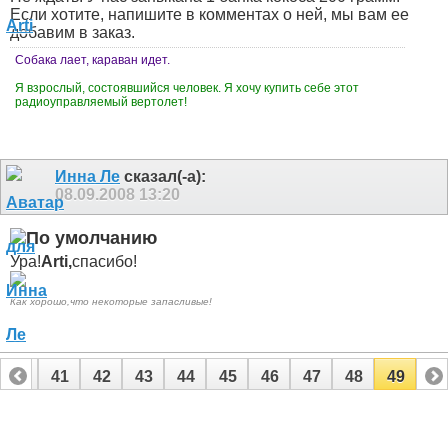
Если хотите, напишите в комментах о ней, мы вам ее
добавим в заказ.
Собака лает, караван идет.
Я взрослый, состоявшийся человек. Я хочу купить себе этот
радиоуправляемый вертолет!
Инна Ле
сказал(-а):
08.09.2008
13:20
Ура!
Arti,
спасибо!
Как хорошо,что некоторые запасливые!
40
41
42
43
44
45
46
47
48
49