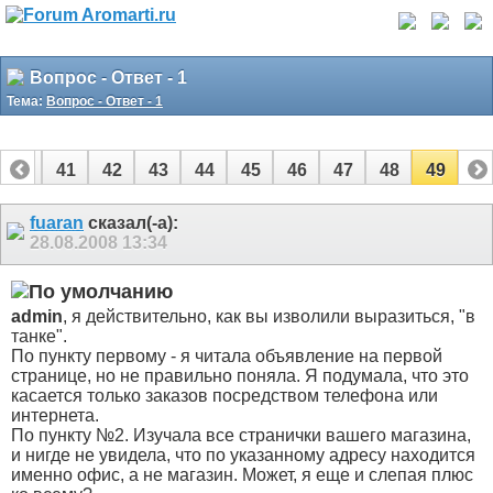
Вопрос - Ответ - 1
Тема:
Вопрос - Ответ - 1
40
41
42
43
44
45
46
47
48
49
fuaran
сказал(-а):
28.08.2008
13:34
admin
, я действительно, как вы изволили выразиться, "в
танке".
По пункту первому - я читала объявление на первой
странице, но не правильно поняла. Я подумала, что это
касается только заказов посредством телефона или
интернета.
По пункту №2. Изучала все странички вашего магазина,
и нигде не увидела, что по указанному адресу находится
именно офис, а не магазин. Может, я еще и слепая плюс