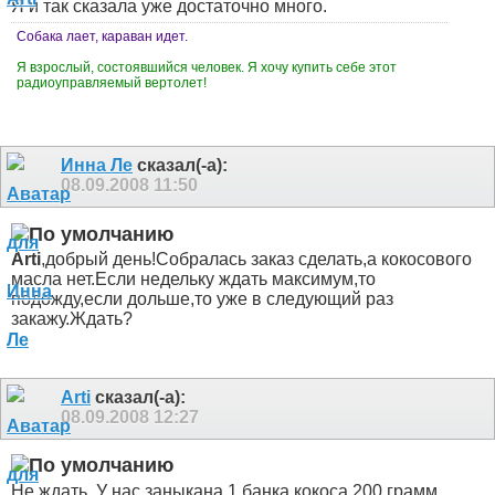
Я и так сказала уже достаточно много.
Собака лает, караван идет.
Я взрослый, состоявшийся человек. Я хочу купить себе этот
радиоуправляемый вертолет!
Инна Ле
сказал(-а):
08.09.2008
11:50
Arti
,добрый день!Собралась заказ сделать,а кокосового
масла нет.Если недельку ждать максимум,то
подожду,если дольше,то уже в следующий раз
закажу.Ждать?
Arti
сказал(-а):
08.09.2008
12:27
Не ждать. У нас заныкана 1 банка кокоса 200 грамм.